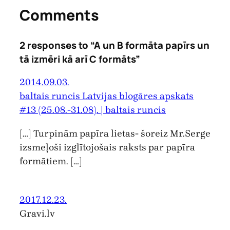
Comments
2 responses to “A un B formāta papīrs un
tā izmēri kā arī C formāts”
2014.09.03.
baltais runcis Latvijas blogāres apskats
#13 (25.08.-31.08). | baltais runcis
[…] Turpinām papīra lietas- šoreiz Mr.Serge
izsmeļoši izglītojošais raksts par papīra
formātiem. […]
2017.12.23.
Gravi.lv