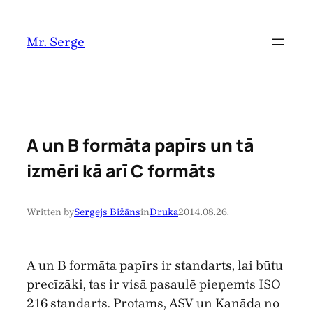
Pāriet
uz
Mr. Serge
saturu
A un B formāta papīrs un tā
izmēri kā arī C formāts
Written by
Sergejs Bižāns
in
Druka
2014.08.26.
A un B formāta papīrs ir standarts, lai būtu
precīzāki, tas ir visā pasaulē pieņemts ISO
216 standarts. Protams, ASV un Kanāda no