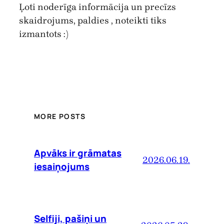
Ļoti noderīga informācija un precīzs
skaidrojums, paldies , noteikti tiks
izmantots :)
MORE POSTS
Apvāks ir grāmatas
2026.06.19.
iesaiņojums
Selfiji, pašiņi un