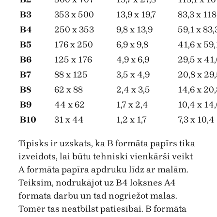
B3
353 x 500
13,9 x 19,7
83,3 x 118
B4
250 x 353
9,8 x 13,9
59,1 x 83,
B5
176 x 250
6,9 x 9,8
41,6 x 59,
B6
125 x 176
4,9 x 6,9
29,5 x 41,
B7
88 x 125
3,5 x 4,9
20,8 x 29
B8
62 x 88
2,4 x 3,5
14,6 x 20,
B9
44 x 62
1,7 x 2,4
10,4 x 14,
B10
31 x 44
1,2 x 1,7
7,3 x 10,4
Tipisks ir uzskats, ka B formāta papīrs tika
izveidots, lai būtu tehniski vienkārši veikt
A formāta papīra apdruku līdz ar malām.
Teiksim, nodrukājot uz B4 loksnes A4
formāta darbu un tad nogriežot malas.
Tomēr tas neatbilst patiesībai. B formāta