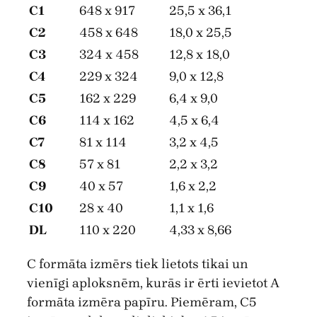
C1
648 x 917
25,5 x 36,1
C2
458 x 648
18,0 x 25,5
C3
324 x 458
12,8 x 18,0
C4
229 x 324
9,0 x 12,8
C5
162 x 229
6,4 x 9,0
C6
114 x 162
4,5 x 6,4
C7
81 x 114
3,2 x 4,5
C8
57 x 81
2,2 x 3,2
C9
40 x 57
1,6 x 2,2
C10
28 x 40
1,1 x 1,6
DL
110 x 220
4,33 x 8,66
C formāta izmērs tiek lietots tikai un
vienīgi aploksnēm, kurās ir ērti ievietot A
formāta izmēra papīru. Piemēram, C5