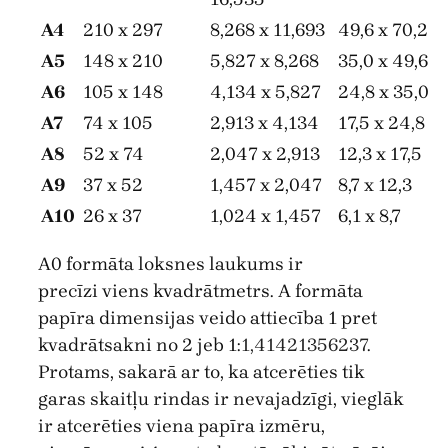
A4
210 x 297
8,268 x 11,693
49,6 x 70,2
A5
148 x 210
5,827 x 8,268
35,0 x 49,6
A6
105 x 148
4,134 x 5,827
24,8 x 35,0
A7
74 x 105
2,913 x 4,134
17,5 x 24,8
A8
52 x 74
2,047 x 2,913
12,3 x 17,5
A9
37 x 52
1,457 x 2,047
8,7 x 12,3
A10
26 x 37
1,024 x 1,457
6,1 x 8,7
A0 formāta loksnes laukums ir
precīzi viens kvadrātmetrs. A formāta
papīra dimensijas veido attiecība 1 pret
kvadrātsakni no 2 jeb 1:
1,41421356237
.
Protams, sakarā ar to, ka atcerēties tik
garas skaitļu rindas ir nevajadzīgi, vieglāk
ir atcerēties viena papīra izmēru,