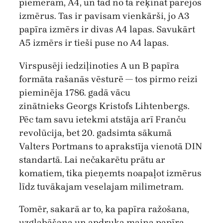
piemēram, A4, un tad no tā rēķināt pārējos
izmērus. Tas ir pavisam vienkārši, jo A3
papīra izmērs ir divas A4 lapas. Savukārt
A5 izmērs ir tieši puse no A4 lapas.
Virspusēji iedziļinoties A un B papīra
formāta rašanās vēsturē — tos pirmo reizi
pieminēja 1786. gadā vācu
zinātnieks Georgs Kristofs Lihtenbergs.
Pēc tam savu ietekmi atstāja arī Franču
revolūcija, bet 20. gadsimta sākumā
Valters Portmans to aprakstīja vienotā DIN
standartā. Lai nečakarētu prātu ar
komatiem, tika pieņemts noapaļot izmērus
līdz tuvākajam veselajam milimetram.
Tomēr, sakarā ar to, ka papīra ražošana,
uzglabāšana un apdruka maina papīra