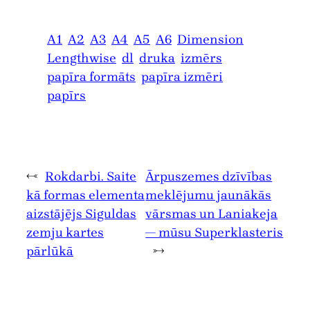
A1
A2
A3
A4
A5
A6
Dimension
Lengthwise
dl
druka
izmērs
papīra formāts
papīra izmēri
papīrs
←
Rokdarbi. Saite
Ārpuszemes dzīvības
kā formas elementa
meklējumu jaunākās
aizstājējs Siguldas
vārsmas un Laniakeja
zemju kartes
— mūsu Superklasteris
pārlūkā
→