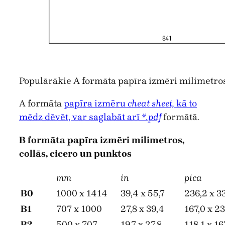
Populārākie A formāta papīra izmēri milimetro
A formāta
papīra izmēru
cheat sheet,
kā to
mēdz dēvēt, var saglabāt arī
*.pdf
formātā.
B formāta papīra izmēri
milimetros,
collās, cicero un punktos
mm
in
pica
B0
1000 x 1414
39,4 x 55,7
236,2 x 3
B1
707 x 1000
27,8 x 39,4
167,0 x 2
B2
500 x 707
19,7 x 27,8
118,1 x 16