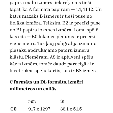
papīra malu izmērs tiek rēķināts tieši
tāpat, kā A formāta papīram — 1:1,4142. Un
katrs mazāks B izmērs ir tieši puse no
lielāka izmēra. Teiksim, B2 ir precīzi puse
no B1 papīra loksnes izmēra. Lomu spēlē
kas cits — B0 loksnes platums ir precīzi
viens metrs. Tas ļauj poligrāfijā izmantot
plašāku apdrukājamo papīru izmēru
klāstu. Piemēram, A8 ir aptuveni spēļu
kārts izmērs, tomēr daudz parocīgāk ir
turēt rokās spēļu kārtis, kas ir B8 izmērā.
C formāts un DL formāts, izmēri
milimetros un collās
mm
in
C0
917 x 1297
36,1 x 51,5