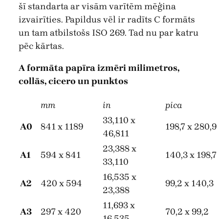
šī standarta ar visām varītēm mēģina
izvairīties. Papildus vēl ir radīts C formāts
un tam atbilstošs ISO 269. Tad nu par katru
pēc kārtas.
A formāta papīra izmēri milimetros,
collās, cicero un punktos
mm
in
pica
33,110 x
A0
841 x 1189
198,7 x 280,9
46,811
23,388 x
A1
594 x 841
140,3 x 198,7
33,110
16,535 x
A2
420 x 594
99,2 x 140,3
23,388
11,693 x
A3
297 x 420
70,2 x 99,2
16,535