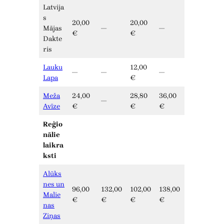
Latvija
s
20,00
20,00
Mājas
—
—
€
€
Dakte
ris
Lauku
12,00
—
—
—
Lapa
€
Meža
24,00
28,80
36,00
—
Avīze
€
€
€
Reģio
nālie
laikra
ksti
Alūks
nes un
96,00
132,00
102,00
138,00
Malie
€
€
€
€
nas
Ziņas