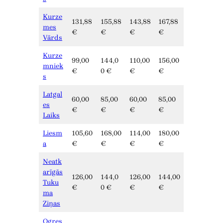
Kurze
131,88
155,88
143,88
167,88
mes
€
€
€
€
Vārds
Kurze
99,00
144,0
110,00
156,00
mniek
€
0 €
€
€
s
Latgal
60,00
85,00
60,00
85,00
es
€
€
€
€
Laiks
Liesm
105,60
168,00
114,00
180,00
a
€
€
€
€
Neatk
arīgās
126,00
144,0
126,00
144,00
Tuku
€
0 €
€
€
ma
Ziņas
Ogres