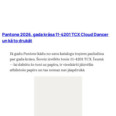
Pantone 2026. gada krāsa 11-4201 TCX Cloud Dancer
un kā to drukāt
Ik gadu
Pantone
kādu no savu katalogu toņiem pasludina
par gada krāsu. Šoreiz izvēlēts tonis 11-4201 TCX. Īsumā
— lai dabūtu šo toni uz papīra, ir vienkārši jāizvēlās
atbilstošs papīrs un tas nemaz nav jāapdrukā.