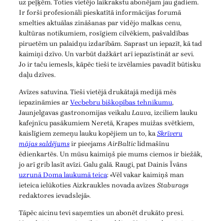
uz peļķēm. Toties vietējo laikrakstu abonējam jau gadiem.
Ir forši profesionāli pieskatītā informācijas forumā
smelties aktuālas zināšanas par vidējo malkas cenu,
kultūras notikumiem, rosīgiem cilvēkiem, pašvaldības
piruetēm un palaidņu izdarībām. Saprast un iepazīt, kā tad
kaimiņi dzīvo. Un varbūt dažkārt arī iepazīstināt ar sevi.
Jo ir taču iemesls, kāpēc tieši te izvēlamies pavadīt būtisku
daļu dzīves.
Avīzes satuvina. Tieši vietējā drukātajā medijā mēs
iepazināmies ar
Vecbebru biškopības tehnikumu
,
Jaunjelgavas gastronomijas veikalu
Lauva
, izciliem lauku
kafejnīcu pasākumiem Neretā, Krapes muižas svētkiem,
kaislīgiem zemeņu lauku kopējiem un to, ka
Skrīveru
mājas saldējums
ir pieejams
AirBaltic
lidmašīnu
ēdienkartēs. Un mūsu kaimiņš pie mums ciemos ir biežāk,
jo arī grib lasīt avīzi. Galu galā. Raugi, pat Dainis Īvāns
uzrunā Doma laukumā teica
: «Vēl vakar kaimiņš man
ieteica ielūkoties Aizkraukles novada avīzes
Staburags
redaktores ievadslejā».
Tāpēc aicinu tevi saņemties un abonēt drukāto presi.