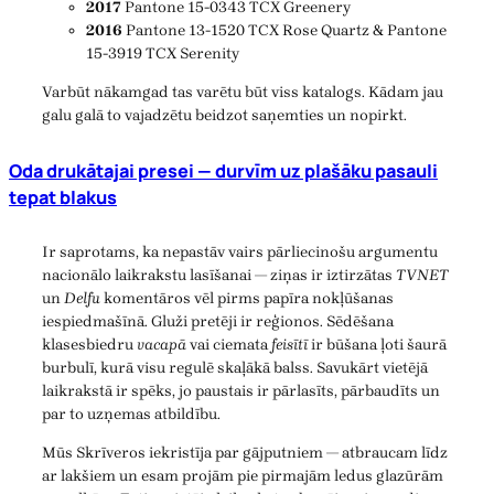
2017
Pantone 15-0343 TCX Greenery
2016
Pantone 13-1520 TCX Rose Quartz & Pantone
15-3919 TCX Serenity
Varbūt nākamgad tas varētu būt viss katalogs. Kādam jau
galu galā to vajadzētu beidzot saņemties un nopirkt.
Oda drukātajai presei — durvīm uz plašāku pasauli
tepat blakus
Ir saprotams, ka nepastāv vairs pārliecinošu argumentu
nacionālo laikrakstu lasīšanai — ziņas ir iztirzātas
TVNET
un
Delfu
komentāros vēl pirms papīra nokļūšanas
iespiedmašīnā. Gluži pretēji ir reģionos. Sēdēšana
klasesbiedru
vacapā
vai ciemata
feisītī
ir būšana ļoti šaurā
burbulī, kurā visu regulē skaļākā balss. Savukārt vietējā
laikrakstā ir spēks, jo paustais ir pārlasīts, pārbaudīts un
par to uzņemas atbildību.
Mūs Skrīveros iekristīja par gājputniem — atbraucam līdz
ar lakšiem un esam projām pie pirmajām ledus glazūrām