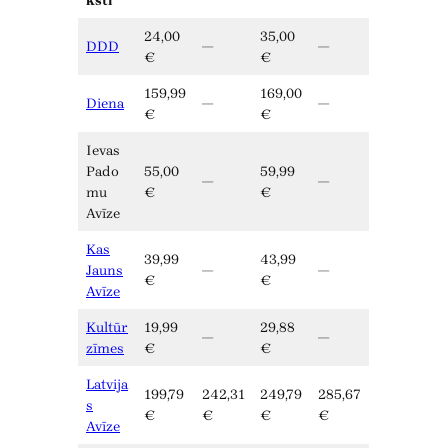
ksti
24,00
35,00
DDD
—
—
€
€
159,99
169,00
Diena
—
—
€
€
Ievas
Pado
55,00
59,99
—
—
mu
€
€
Avīze
Kas
39,99
43,99
Jauns
—
—
€
€
Avīze
Kultūr
19,99
29,88
—
—
zīmes
€
€
Latvija
199,79
242,31
249,79
285,67
s
€
€
€
€
Avīze