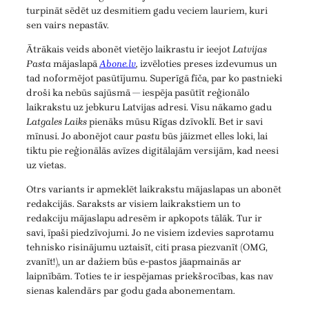
turpināt sēdēt uz desmitiem gadu veciem lauriem, kuri
sen vairs nepastāv.
Ātrākais veids abonēt vietējo laikrastu ir ieejot
Latvijas
Pasta
mājaslapā
Abone.lv
,
izvēloties preses izdevumus un
tad noformējot pasūtījumu. Superīgā fīča, par ko pastnieki
droši ka nebūs sajūsmā — iespēja pasūtīt reģionālo
laikrakstu uz jebkuru Latvijas adresi. Visu nākamo gadu
Latgales Laiks
pienāks mūsu Rīgas dzīvoklī. Bet ir savi
mīnusi. Jo abonējot caur
pastu
būs jāizmet elles loki, lai
tiktu pie reģionālās avīzes digitālajām versijām, kad neesi
uz vietas.
Otrs variants ir apmeklēt laikrakstu mājaslapas un abonēt
redakcijās. Saraksts ar visiem laikrakstiem un to
redakciju mājaslapu adresēm ir apkopots tālāk. Tur ir
savi, īpaši piedzīvojumi. Jo ne visiem izdevies saprotamu
tehnisko risinājumu uztaisīt, citi prasa piezvanīt (OMG,
zvanīt!), un ar dažiem būs e-pastos jāapmainās ar
laipnībām. Toties te ir iespējamas priekšrocības, kas nav
sienas kalendārs par godu gada abonementam.