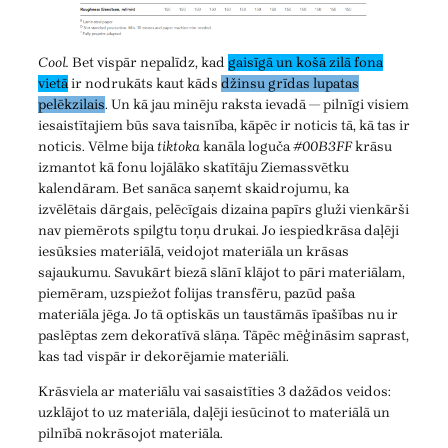
Cool.
Bet vispār nepalīdz, kad
gaisīgā un košā zilā fona
vietā
ir nodrukāts kaut kāds
džinsu grīdas lupatas
pelēkzilais
. Un kā jau minēju raksta ievadā — pilnīgi visiem
iesaistītajiem būs sava taisnība, kāpēc ir noticis tā, kā tas ir
noticis. Vēlme bija
tiktoka
kanāla loguča
#00B3FF
krāsu
izmantot kā fonu lojālāko skatītāju Ziemassvētku
kalendāram. Bet sanāca saņemt skaidrojumu, ka
izvēlētais dārgais, pelēcīgais dizaina papīrs gluži vienkārši
nav piemērots spilgtu toņu drukai. Jo iespiedkrāsa daļēji
iesūksies materiālā, veidojot materiāla un krāsas
sajaukumu. Savukārt biezā slānī klājot to pāri materiālam,
piemēram, uzspiežot folijas transfēru, pazūd paša
materiāla jēga. Jo tā optiskās un taustāmās īpašības nu ir
paslēptas zem dekoratīvā slāņa. Tāpēc mēģināsim saprast,
kas tad vispār ir dekorējamie materiāli.
Krāsviela ar materiālu vai sasaistīties 3 dažādos veidos:
uzklājot to uz materiāla, daļēji iesūcinot to materiālā un
pilnībā nokrāsojot materiāla.