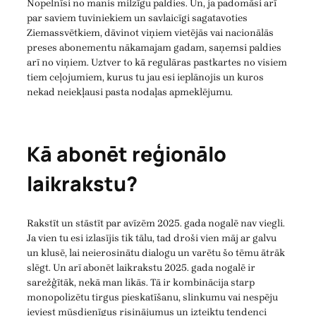
Nopelnīsi no manis milzīgu paldies. Un, ja padomāsi arī
par saviem tuviniekiem un savlaicīgi sagatavoties
Ziemassvētkiem, dāvinot viņiem vietējās vai nacionālās
preses abonementu nākamajam gadam, saņemsi paldies
arī no viņiem. Uztver to kā regulāras pastkartes no visiem
tiem ceļojumiem, kurus tu jau esi ieplānojis un kuros
nekad neiekļausi pasta nodaļas apmeklējumu.
Kā abonēt reģionālo
laikrakstu?
Rakstīt un stāstīt par avīzēm 2025. gada nogalē nav viegli.
Ja vien tu esi izlasījis tik tālu, tad droši vien māj ar galvu
un klusē, lai neierosinātu dialogu un varētu šo tēmu ātrāk
slēgt. Un arī abonēt laikrakstu 2025. gada nogalē ir
sarežģītāk, nekā man likās. Tā ir kombinācija starp
monopolizētu tirgus pieskatīšanu, slinkumu vai nespēju
ieviest mūsdienīgus risinājumus un izteiktu tendenci