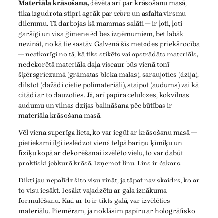
Materiāla krāsošana,
dēvēta arī par krāsošanu masā,
tika izgudrota stipri agrāk par
zebru
un asfalta virsmu
dilemmu. Tā darbojas kā mammas salāti — ir ļoti, ļoti
garšīgi un visa ģimene ēd bez izņēmumiem, bet labāk
nezināt, no kā tie sastāv. Galvenā šīs metodes priekšrocība
— neatkarīgi no tā, kā tiks stiķēts vai apstrādāts materiāls,
nedekorētā materiāla daļa viscaur būs vienā tonī
šķērsgriezumā (grāmatas bloka malas), saraujoties (dzija),
dilstot (dažādi cietie polimateriāli), staipot (audums) vai kā
citādi ar to dauzoties. Jā, arī papīra celulozes, kokvilnas
audumu un vilnas dzijas balināšana pēc būtības ir
materiāla krāsošana masā.
Vēl viena superīga lieta, ko var iegūt ar krāsošanu masā —
pietiekami ilgi ieslēdzot vienā telpā bariņu ķīmiķu un
fiziķu kopā ar dekorēšanai izvēlēto vielu, to var dabūt
praktiski jebkurā krāsā. Izņemot linu. Lins ir čakars.
Dikti jau nepalīdz šito visu zināt, ja tāpat nav skaidrs, ko ar
to visu iesākt. Iesākt vajadzētu ar gala iznākuma
formulēšanu. Kad ar to ir tikts galā, var izvēlēties
materiālu. Piemēram, ja noklāsim papīru ar hologrāfisko