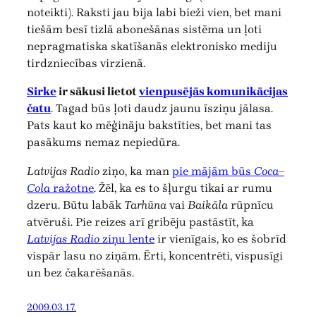
noteikti). Raksti jau bija labi bieži vien, bet mani
tiešām besī tizlā abonešānas sistēma un ļoti
nepragmatiska skatīšanās elektronisko mediju
tirdzniecības virzienā.
Sirke
ir sākusi lietot
vienpusējās komunikācijas
čatu
. Tagad būs ļoti daudz jaunu īsziņu jālasa.
Pats kaut ko mēģināju bakstīties, bet mani tas
pasākums nemaz nepiedūra.
Latvijas Radio
ziņo, ka man
pie mājām būs
Coca–
Cola
ražotne
. Žēl, ka es to šļurgu tikai ar rumu
dzeru. Būtu labāk
Tarhūna
vai
Baikāla
rūpnīcu
atvēruši. Pie reizes arī gribēju pastāstīt, ka
Latvijas Radio
ziņu lente
ir vienīgais, ko es šobrīd
vispār lasu no ziņām. Ērti, koncentrēti, vispusīgi
un bez čakarēšanās.
2009.03.17.