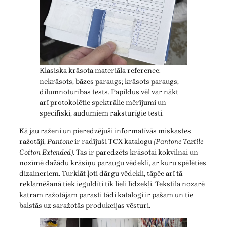
Klasiska krāsota materiāla reference:
nekrāsots, bāzes paraugs; krāsots paraugs;
dilumnoturības tests. Papildus vēl var nākt
arī protokolētie spektrālie mērījumi un
specifiski, audumiem raksturīgie testi.
Kā jau raženi un pieredzējuši informatīvās miskastes
ražotāji,
Pantone
ir radījuši TCX katalogu
(Pantone Textile
Cotton Extended)
. Tas ir paredzēts krāsotai kokvilnai un
nozīmē dažādu krāsiņu paraugu vēdekli, ar kuru spēlēties
dizaineriem. Turklāt ļoti dārgu vēdekli, tāpēc arī tā
reklamēšanā tiek ieguldīti tik lieli līdzekļi. Tekstila nozarē
katram ražotājam parasti tādi katalogi ir pašam un tie
balstās uz saražotās produkcijas vēsturi.