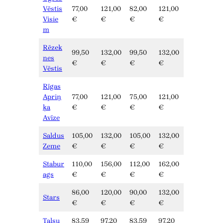
Vēstis
77,00
121,00
82,00
121,00
Visie
€
€
€
€
m
Rēzek
99,50
132,00
99,50
132,00
nes
€
€
€
€
Vēstis
Rīgas
Apriņ
77,00
121,00
75,00
121,00
ķa
€
€
€
€
Avīze
Saldus
105,00
132,00
105,00
132,00
Zeme
€
€
€
€
Stabur
110,00
156,00
112,00
162,00
ags
€
€
€
€
86,00
120,00
90,00
132,00
Stars
€
€
€
€
Talsu
83,59
97,20
83,59
97,20