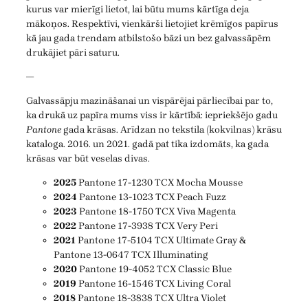
kurus var mierīgi lietot, lai būtu mums kārtīga deja
mākoņos. Respektīvi, vienkārši lietojiet krēmīgos papīrus
kā jau gada trendam atbilstošo bāzi un bez galvassāpēm
drukājiet pāri saturu.
—
Galvassāpju mazināšanai un vispārējai pārliecībai par to,
ka drukā uz papīra mums viss ir kārtībā: iepriekšējo gadu
Pantone
gada krāsas. Arīdzan no tekstila (kokvilnas) krāsu
kataloga. 2016. un 2021. gadā pat tika izdomāts, ka gada
krāsas var būt veselas divas.
2025
Pantone 17-1230 TCX Mocha Mousse
2024
Pantone 13-1023 TCX Peach Fuzz
2023
Pantone 18-1750 TCX Viva Magenta
2022
Pantone 17-3938 TCX Very Peri
2021
Pantone 17-5104 TCX Ultimate Gray &
Pantone 13-0647 TCX Illuminating
2020
Pantone 19-4052 TCX Classic Blue
2019
Pantone 16-1546 TCX Living Coral
2018
Pantone 18-3838 TCX Ultra Violet