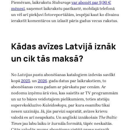
Piemēram, laikrakstu
Staburags
var abonēt par 9,90 €
mēnesī
, saņemot laikrakstu pastkastē, mobilajā telefonā
un vēl arī piekļuvi fotoreportāžām, iespējai kaut ko dīvainu
ierakstīt komentāros un izlasīt pāris gadus vecus rakstus.
Kādas avīzes Latvijā iznāk
un cik tās maksā?
No
Latvijas pasta
abonēšanas katalogiem izdevās savilkt
kopā
2025
. un
2026
. gada datus par laikrakstiem, to
abonēšanas cenu gadam ar pārskatu par cenām. Ar
nodomu izņēmu ārā visu, kas saistīts ar TV programmām
un uz to bāzes veidotajiem pielikumiem, toties atstāju
superekskluzīvo
Kaleidoskopu
, par kura esamību tikai
nesen uzzināju. Jā, jūs pareizi sapratāt, avīzes krievu
valodā es arī neapskatu. Un angliski iznākošais
The Baltic
Times
jau labu laiku ir žurnāla formātā, tāpēc neskaitās.
Citās valodās mums abonējama vietējā prese neiznāk.