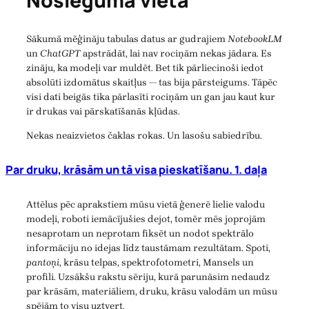
Noslēguma vietā
Sākumā mēģināju tabulas datus ar gudrajiem
NotebookLM
un
ChatGPT
apstrādāt, lai nav rociņām nekas jādara. Es
zināju, ka modeļi var muldēt. Bet tik pārliecinoši iedot
absolūti izdomātus skaitļus — tas bija pārsteigums. Tāpēc
visi dati beigās tika pārlasīti rociņām un gan jau kaut kur
ir drukas vai pārskatīšanās kļūdas.
Nekas neaizvietos čaklas rokas. Un lasošu sabiedrību.
Par druku, krāsām un tā visa pieskatīšanu. 1. daļa
Attēlus pēc aprakstiem mūsu vietā ģenerē lielie valodu
modeļi, roboti iemācījušies dejot, tomēr mēs joprojām
nesaprotam un neprotam fiksēt un nodot spektrālo
informāciju no idejas līdz taustāmam rezultātam. Spoti,
pantoņi
, krāsu telpas, spektrofotometri, Mansels un
profili. Uzsākšu rakstu sēriju, kurā parunāsim nedaudz
par krāsām, materiāliem, druku, krāsu valodām un mūsu
spējām to visu uztvert.