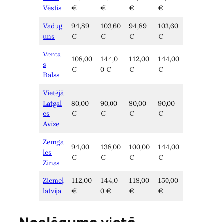
Vēstis
€
€
€
€
Vadug
94,89
103,60
94,89
103,60
uns
€
€
€
€
Venta
108,00
144,0
112,00
144,00
s
€
0 €
€
€
Balss
Vietējā
Latgal
80,00
90,00
80,00
90,00
es
€
€
€
€
Avīze
Zemga
94,00
138,00
100,00
144,00
les
€
€
€
€
Ziņas
Ziemeļ
112,00
144,0
118,00
150,00
latvija
€
0 €
€
€