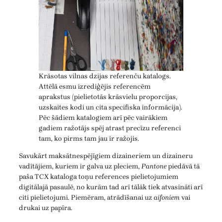
Krāsotas vilnas dzijas referenču katalogs.
Attēlā esmu izrediģējis referencēm
aprakstus (pielietotās krāsvielu proporcijas,
uzskaites kodi un cita specifiska informācija).
Pēc šādiem katalogiem arī pēc vairākiem
gadiem ražotājs spēj atrast precīzu referenci
tam, ko pirms tam jau ir ražojis.
Savukārt maksātnespējīgiem dizaineriem un dizaineru
vadītājiem, kuriem ir galva uz pleciem,
Pantone
piedāvā tā
paša TCX kataloga toņu references pielietojumiem
digitālajā pasaulē, no kurām tad arī tālāk tiek atvasināti arī
citi pielietojumi. Piemēram, atrādīšanai uz
aifoniem
vai
drukai uz papīra.