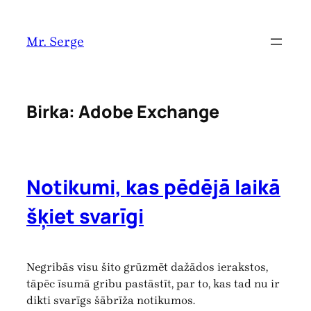
Pāriet
uz
Mr. Serge
saturu
Birka:
Adobe Exchange
Notikumi, kas pēdējā laikā
šķiet svarīgi
Negribās visu šito grūzmēt dažādos ierakstos,
tāpēc īsumā gribu pastāstīt, par to, kas tad nu ir
dikti svarīgs šābrīža notikumos.