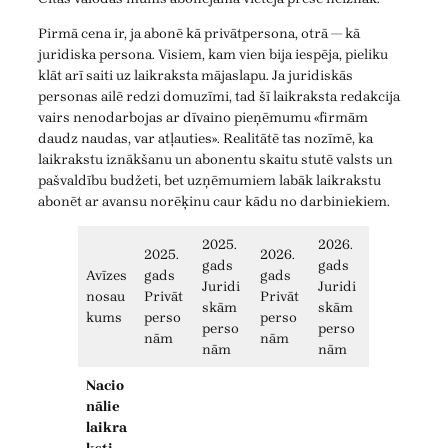
Pirmā cena ir, ja abonē kā privātpersona, otrā — kā
juridiska persona. Visiem, kam vien bija iespēja, pieliku
klāt arī saiti uz laikraksta mājaslapu. Ja juridiskās
personas ailē redzi domuzīmi, tad šī laikraksta redakcija
vairs nenodarbojas ar dīvaino pieņēmumu «firmām
daudz naudas, var atļauties». Realitātē tas nozīmē, ka
laikrakstu iznākšanu un abonentu skaitu stutē valsts un
pašvaldību budžeti, bet uzņēmumiem labāk laikrakstu
abonēt ar avansu norēķinu caur kādu no darbiniekiem.
2025.
2026.
2025.
2026.
gads
gads
Avīzes
gads
gads
Juridi
Juridi
nosau
Privāt
Privāt
skām
skām
kums
perso
perso
perso
perso
nām
nām
nām
nām
Nacio
nālie
laikra