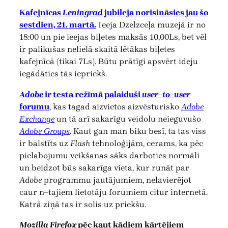
Kafejnīcas
Leningrad
jubileja norisināsies jau šo
sestdien, 21. martā.
Ieeja Dzelzceļa muzejā ir no
18:00 un pie ieejas biļetes maksās 10,00Ls, bet vēl
ir palikušas nelielā skaitā lētākas biļetes
kafejnīcā (tikai 7Ls). Būtu prātīgi apsvērt ideju
iegādāties tās iepriekš.
Adobe
ir testa režīmā palaiduši
user–to–user
forumu
, kas tagad aizvietos aizvēsturisko
Adobe
Exchange
un tā arī sakarīgu veidolu neieguvušo
Adobe Groups
. Kaut gan man biku besī, ta tas viss
ir balstīts uz
Flash
tehnoloģijām, cerams, ka pēc
pielabojumu veikšanas sāks darboties normāli
un beidzot būs sakarīga vieta, kur runāt par
Adobe
programmu jautājumiem, nelavierējot
caur n–tajiem lietotāju forumiem citur internetā.
Katrā ziņā tas ir solis uz priekšu.
Mozilla Firefox
pēc kaut kādiem kārtējiem