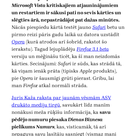
Microsoft Vista
kritiskajiem atjauninājumiem
un restartiem ir sākusi pati no sevis kārties un
slēgties ārā, nepastrādājot pat dažas minūtes.
Nācās piespiedu kārtā testēt jauno
Safari
betu un
pirmo reizi pāris gadu laikā uz datora uzstādīt
Opera
(kurā atrodos arī šobrīd, rakstot šo
ierakstu). Tagad lejuplādēju
Firefox 3.1 beta
versiju un mēģināšu ticēt, ka šī man neizdomās
kārties. Secinājumi:
Safari
ir sūds, kas strādā tā,
kā viņam ienāk prāta (tipisks
Apple
produkts),
pie
Opera
ir šausmīgi grūti pierast. Gribu, lai
man
Firefox
atkal normāli strāda.
Juris Kaža raksta par jaunām vēsmām ASV
drukāto mediju tirgū
, savukārt līdz manīm
nonākusi meža rūķīšu informācija, ka
savu
pēdējo numuru piesaka
Dienas Biznesa
pielikums
Numurs
, kas, visticamāk, tā arī
nepaguva savu lasītāju sasniegt (vismaz mani