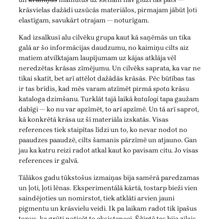
krāsvielas dažādi uzsūcās materiālos, pirmajam jābūt ļoti
elastīgam, savukārt otrajam — noturīgam.
Kad izsalkusī alu cilvēku grupa kaut kā saņēmās un tika
galā ar šo informācijas daudzumu, no kaimiņu cilts aiz
matiem atvilktajam laupījumam uz kājas atklāja vēl
neredzētas krāsas zīmējumu. Un cilvēks saprata, ka var ne
tikai skatīt, bet arī attēlot dažādās krāsās. Pēc būtības tas
ir tas brīdis, kad mēs varam atzīmēt pirmā
spota
krāsu
kataloga dzimšanu. Turklāt tajā laikā
katalogi
tapa gaužam
dabīgi — ko nu var apzīmēt, to arī apzīmē. Un tā arī saprot,
kā konkrētā krāsa uz šī materiāla izskatās. Visas
references tiek staipītas līdzi un to, ko nevar nodot no
paaudzes paaudzē, cilts šamanis pārzīmē un atjauno. Gan
jau ka katru reizi radot atkal kaut ko pavisam citu. Jo visas
references ir galvā.
Tālākos gadu tūkstošus izmaiņas bija samērā paredzamas
un ļoti, ļoti lēnas. Eksperimentālā kārtā, tostarp bieži vien
saindējoties un nomirstot, tiek atklāti arvien jauni
pigmentu un krāsvielu veidi. Ik pa laikam radot tik īpašus
toņus, ka grūti noticēt to eksistencei. Ēģiptē tas bija zilais,