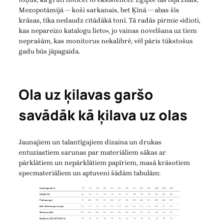
Mezopotāmijā — koši sarkanais, bet Ķīnā — abas šīs
krāsas, tika nedaudz citādākā tonī. Tā radās pirmie «idioti,
kas nepareizo katalogu lieto», jo vainas novelšana uz tiem
neprašām, kas monitorus nekalibrē, vēl pāris tūkstošus
gadu būs jāpagaida.
Ola uz ķilavas garšo
savādāk kā ķilava uz olas
Jaunajiem un talantīgajiem dizaina un drukas
entuziastiem sarunas par materiāliem sākas ar
pārklātiem un nepārklātiem papīriem, masā krāsotiem
specmateriāliem un aptuveni šādām tabulām: