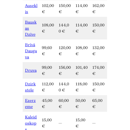
Ausekl
102,00
150,00
114,00
162,00
is
€
€
€
€
Bausk
108,00
144,0
114,00
150,00
as
€
0 €
€
€
Dzīve
Brīvā
99,60
120,00
108,00
132,00
Dauga
€
€
€
€
va
99,00
156,00
101,40
174,00
Druva
€
€
€
€
Dzirk
112,00
144,0
118,00
150,00
stele
€
0 €
€
€
Ezerz
45,00
60,00
50,00
65,00
eme
€
€
€
€
Kaleid
15,00
15,00
oskop
—
—
€
€
s