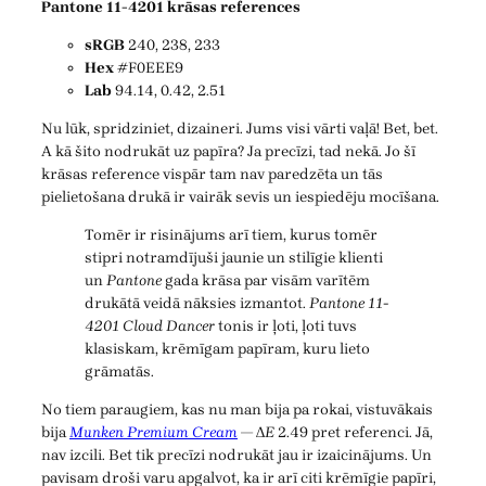
Pantone 11-4201 krāsas references
sRGB
240, 238, 233
Hex
#F0EEE9
Lab
94.14, 0.42, 2.51
Nu lūk, spridziniet, dizaineri. Jums visi vārti vaļā! Bet, bet.
A kā šito nodrukāt uz papīra? Ja precīzi, tad nekā. Jo šī
krāsas reference vispār tam nav paredzēta un tās
pielietošana drukā ir vairāk sevis un iespiedēju mocīšana.
Tomēr ir risinājums arī tiem, kurus tomēr
stipri notramdījuši jaunie un stilīgie klienti
un
Pantone
gada krāsa par visām varītēm
drukātā veidā nāksies izmantot.
Pantone 11-
4201 Cloud Dancer
tonis ir ļoti, ļoti tuvs
klasiskam, krēmīgam papīram, kuru lieto
grāmatās.
No tiem paraugiem, kas nu man bija pa rokai, vistuvākais
bija
Munken Premium Cream
— Δ
E
2.49 pret referenci. Jā,
nav izcili. Bet tik precīzi nodrukāt jau ir izaicinājums. Un
pavisam droši varu apgalvot, ka ir arī citi krēmīgie papīri,