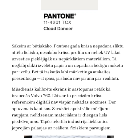
Sāksim ar būtiskāko.
Pantone
gada krāsa nepadara sliktu
attēlu lielisku, nesalabo krāsu profilu un neliek UV lakai
uzvesties pieklājīgāk uz nepārklātiem materiāliem. Tā
neglābj slikti izvēlētu papīru un nepadara bēdīgu maketu
par izcilu. Bet tā izskatās labi mārketinga atskaites
prezentācijā — it īpaši, ja slaidā nav jārunā par realitāti.
Mūsdienās kalibrēts ekrāns ir sastopams retāk kā
braucošs Volvo 760. Līdz ar to precīzām krāsu
referencēm digitāli nav vispār nekādas nozīmes. Der
aptuvenais kaut kas. Savukārt spektrālie mērījumi
raupjam, nelīdzenam materiālam ir diezgan liels
piedzīvojums. Tāpēc tekstila industrija lielākoties
joprojām paļaujas uz reāliem, fiziskiem paraugiem.