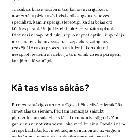
Trakākais krāsu vadībā ir tas, ka nav svarīgi, kurā
nometnē tu pieklauvēsi, visās būs augstas raudzes
speciālisti, kam ir spēcīgi stereotipi, kā darbojas citi
ķēdītes posmi. Un ļoti izteikti bieži — gaužām aplami.
Dizaineri nesaprot druku, repro neprot optiku, iespiedējs
netic materiālu novecošanai, izejvielu ražotāji nav
redzējuši drukas procesus un klientu konsultanti
nesaprot nevienu un neko, jo tā ir ērtāk visiem pārējiem,
kad jāmeklē vainīgais.
Kā tas viss sākās?
Pirmos pastāvīgos un noturīgos attēlus cilvēce iemācījās
zīmēt alās uz sienām. Pēc tam iemācījās sajaukt
pigmentus un saistvielas tā, lai mamuta kaislīga rīvēšana
gar sienu nenotīrītu vēsturisko medību ainu. Paralēli nāca
arī apskaidrība, ka zīmēt kaujas ornamentus uz vaigiem
un
krāniņus
mamutus uz sienām nav gluži tas pats —