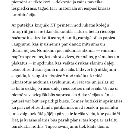
piemērā ar tiktokeri — dekorācija vairs nav tikai
iespiedkrāsa, tagad tā ir materiāla un iespiedkrāsas
kombinācija.
Ar putekļus krājušo
HP
printeri nodrukātai kolēģu
fotogrāfijai ir ne tikai diskutabls saturs, bet arī iespēja
pačamdīt sakrokotā astoņdesmitgramīgā ofisa papīra
raupjumu, kas ir uzņēmis par daudz mitruma un
deformējies. Nonākam pie nākamās atziņas — vairums
papīra apdrukas, ieskaitot avīzes, žurnālus, grāmatas un
plakātus — ir apdruka, kas veikta drukas slānim daļēji
iesūcoties dekorējamā materiālā. Līdzvērtīgi atklājumi
sagaida, ieraugot sietspiedē nodrukāta t-kreklā
iekrāsotus auduma savēlumus. Arī
zebras
un joslas uz
asfalta uzklāj, krāsai daļēji iesūcoties materiālā. Un uz šī
piemēra visvieglāk būs saprast, ka dekorācijas slānis
patiesi var būt iespaidīgi biezs. Tomēr būtiski ir apzināties,
ka pārvietoties daudz patīkamāk un drošāk ir pa asfaltu
un svaigi uzklātā gājēju pāreja ir ideāla vieta, kur paslīdēt.
Bet, ja krāsas slānis būs pārāk plāns, tas kopā ar asfaltu
pārāk ātri nodils. Tāpēc ievārījums tiek klāts dāsni.