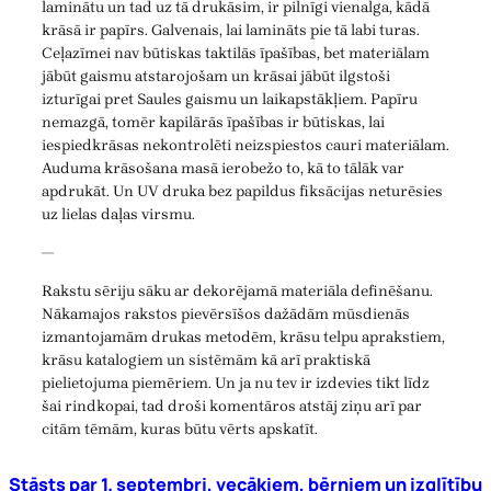
laminātu un tad uz tā drukāsim, ir pilnīgi vienalga, kādā
krāsā ir papīrs. Galvenais, lai lamināts pie tā labi turas.
Ceļazīmei nav būtiskas taktilās īpašības, bet materiālam
jābūt gaismu atstarojošam un krāsai jābūt ilgstoši
izturīgai pret Saules gaismu un laikapstākļiem. Papīru
nemazgā, tomēr kapilārās īpašības ir būtiskas, lai
iespiedkrāsas nekontrolēti neizspiestos cauri materiālam.
Auduma krāsošana masā ierobežo to, kā to tālāk var
apdrukāt. Un UV druka bez papildus fiksācijas neturēsies
uz lielas daļas virsmu.
—
Rakstu sēriju sāku ar dekorējamā materiāla definēšanu.
Nākamajos rakstos pievērsīšos dažādām mūsdienās
izmantojamām drukas metodēm, krāsu telpu aprakstiem,
krāsu katalogiem un sistēmām kā arī praktiskā
pielietojuma piemēriem. Un ja nu tev ir izdevies tikt līdz
šai rindkopai, tad droši komentāros atstāj ziņu arī par
citām tēmām, kuras būtu vērts apskatīt.
Stāsts par 1. septembri, vecākiem, bērniem un izglītību