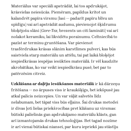
Materiālus var speciāli apstrādāt, lai tos apdrukājot,
krāsvielas neiesūcās. Piemēram, papildus krītot un
kalandrēt papīra virsmu (lasi — padarīt papīru blīvu un
spīdīgu) vai arī apstrādāt audumu, pievienojot šķidrumu
bloķējošu slāni (
Gore-Tex
, brezents un citi lamināti) vai arī
nolakot keramiku, lai likvidētu porainumu. Celtniecībā to
pazīst ar terminu gruntēšana. Var pievienot
trasfērdrukas krāsas slānim karstlīmes pulveri, kas būs
saistviela starp materiālu un attēlu, tai pat laikā bloķējot
iespiedkrāsas iespējas iesūkties materiālā. Ir vēl kaudzīte
akrobātikas, ko var veikt iespiedkrāsu pusē, bet par to
patērzēsim citreiz.
Uzklāšana ar daļēju iesūkšanos materiālā
ir kā dārzeņu
fritēšana — no ārpuses viss ir kraukšķīgs, bet iekšpusē jau
atkal palicis neizcepies. Un var vāļāt salvetēs līdz
nelabumam, bet tāpat viss būs eļļains. Šai drukas metodei
ir divas ļoti lielas priekšrocības pret klāšanu uz virsmas:
būtiski palielinās gan apdrukājamo materiālu klāsts, gan
arī izmantojamās drukas tehnoloģijas. Bet tagad nozīme
ir arī vienai būtiskai niansei, par kuru iepriekš jau stāstīju