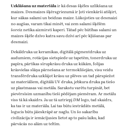
Uzklāšana uz materiāla
ir kā desas šķēles uzlikšana uz
maizes. Desmaizes šķērsgriezumā ir ļoti vienkārši atšķirt,
kur sākas salami un beidzas maize. Lūkojoties uz desmaizi
no augšas, varam tikai minēt, vai zem salami šķēlēm
šoreiz netika aizmirsti kaperi. Tātad pēc būtības salami un
maizes šķēle dzīvo katra savu dzīvi arī pēc kļūšanas par
desmaizi.
Dekāldruka uz keramikas, digitālā pigmentdruka uz
audumiem, rotācijas sietspiede uz tapetēm, tonerdruka uz
papīra, pārtikas sīrupkrāsu druka uz kūkām, folijas
krāsvielas slāņa pārnešana ar termoklišejām, visu veidu
transfērdruka uzklājot krāsu uz plēves un tad pārspiežot
uz materiāliem, digitālā UV druka, jebkura druka pa tiešo
uz plastmasas vai metāla. Sarakstu varētu turpināt, bet
pievērsīsim uzmanību tieši pēdējam piemēram. Ar metālu
viss tā kā skaidrs. Ja uz tā uztriepj
DM
logo, tad skaidrs,
ka tas ir uz materiāla. Lai tas būtu iestrādāts metālā,
logucis būtu jāieskrāpē ar naglu. Un šo sakarību
civilizācija ir iemācījusies lietot ap to pašu laiku, kad
pārvācās no alām uz teltīm.