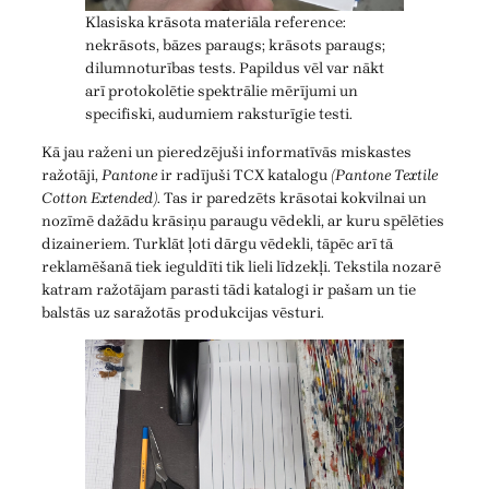
Klasiska krāsota materiāla reference:
nekrāsots, bāzes paraugs; krāsots paraugs;
dilumnoturības tests. Papildus vēl var nākt
arī protokolētie spektrālie mērījumi un
specifiski, audumiem raksturīgie testi.
Kā jau raženi un pieredzējuši informatīvās miskastes
ražotāji,
Pantone
ir radījuši TCX katalogu
(Pantone Textile
Cotton Extended)
. Tas ir paredzēts krāsotai kokvilnai un
nozīmē dažādu krāsiņu paraugu vēdekli, ar kuru spēlēties
dizaineriem. Turklāt ļoti dārgu vēdekli, tāpēc arī tā
reklamēšanā tiek ieguldīti tik lieli līdzekļi. Tekstila nozarē
katram ražotājam parasti tādi katalogi ir pašam un tie
balstās uz saražotās produkcijas vēsturi.