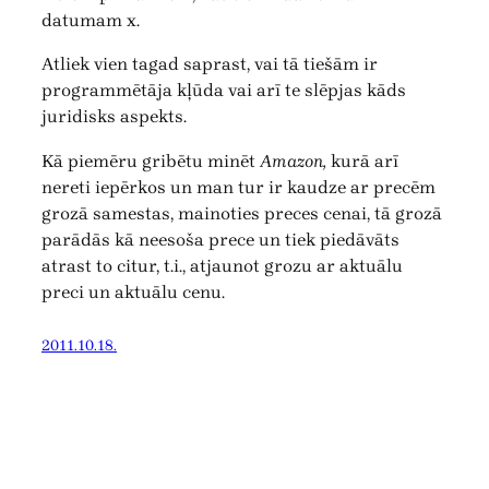
datumam x.
Atliek vien tagad saprast, vai tā tiešām ir
programmētāja kļūda vai arī te slēpjas kāds
juridisks aspekts.
Kā piemēru gribētu minēt
Amazon,
kurā arī
nereti iepērkos un man tur ir kaudze ar precēm
grozā samestas, mainoties preces cenai, tā grozā
parādās kā neesoša prece un tiek piedāvāts
atrast to citur, t.i., atjaunot grozu ar aktuālu
preci un aktuālu cenu.
2011.10.18.