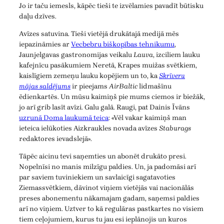
Jo ir taču iemesls, kāpēc tieši te izvēlamies pavadīt būtisku
daļu dzīves.
Avīzes satuvina. Tieši vietējā drukātajā medijā mēs
iepazināmies ar
Vecbebru biškopības tehnikumu
,
Jaunjelgavas gastronomijas veikalu
Lauva
, izciliem lauku
kafejnīcu pasākumiem Neretā, Krapes muižas svētkiem,
kaislīgiem zemeņu lauku kopējiem un to, ka
Skrīveru
mājas saldējums
ir pieejams
AirBaltic
lidmašīnu
ēdienkartēs. Un mūsu kaimiņš pie mums ciemos ir biežāk,
jo arī grib lasīt avīzi. Galu galā. Raugi, pat Dainis Īvāns
uzrunā Doma laukumā teica
: «Vēl vakar kaimiņš man
ieteica ielūkoties Aizkraukles novada avīzes
Staburags
redaktores ievadslejā».
Tāpēc aicinu tevi saņemties un abonēt drukāto presi.
Nopelnīsi no manis milzīgu paldies. Un, ja padomāsi arī
par saviem tuviniekiem un savlaicīgi sagatavoties
Ziemassvētkiem, dāvinot viņiem vietējās vai nacionālās
preses abonementu nākamajam gadam, saņemsi paldies
arī no viņiem. Uztver to kā regulāras pastkartes no visiem
tiem ceļojumiem, kurus tu jau esi ieplānojis un kuros