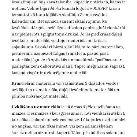
iesaistītajiem būs sava taisnība, kāpēc ir noticis tā, kā tas ir
noticis. Vēlme bija
tiktoka
kanāla loguča
#00B3FF
krāsu
izmantot kā fonu lojālāko skatītāju Ziemassvētku
kalendāram. Bet sanāca saņemt skaidrojumu, ka
izvēlētais dārgais, pelēcīgais dizaina papīrs gluži vienkārši
nav piemērots spilgtu toņu drukai. Jo iespiedkrāsa daļēji
iesūksies materiālā, veidojot materiāla un krāsas
sajaukumu. Savukārt biezā slānī klājot to pāri materiālam,
piemēram, uzspiežot folijas transfēru, pazūd paša
materiāla jēga. Jo tā optiskās un taustāmās īpašības nu ir
paslēptas zem dekoratīvā slāņa. Tāpēc mēģināsim saprast,
kas tad vispār ir dekorējamie materiāli.
Krāsviela ar materiālu vai sasaistīties 3 dažādos veidos:
uzklājot to uz materiāla, daļēji iesūcinot to materiālā un
pilnībā nokrāsojot materiāla.
Uzklāšana uz materiāla
ir kā desas šķēles uzlikšana uz
maizes. Desmaizes šķērsgriezumā ir ļoti vienkārši atšķirt,
kur sākas salami un beidzas maize. Lūkojoties uz desmaizi
no augšas, varam tikai minēt, vai zem salami šķēlēm
šoreiz netika aizmirsti kaperi. Tātad pēc būtības salami un