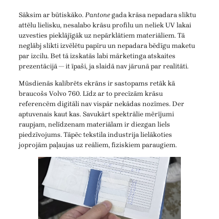
Sāksim ar būtiskāko.
Pantone
gada krāsa nepadara sliktu
attēlu lielisku, nesalabo krāsu profilu un neliek UV lakai
uzvesties pieklājīgāk uz nepārklātiem materiāliem. Tā
neglābj slikti izvēlētu papīru un nepadara bēdīgu maketu
par izcilu. Bet tā izskatās labi mārketinga atskaites
prezentācijā — it īpaši, ja slaidā nav jārunā par realitāti.
Mūsdienās kalibrēts ekrāns ir sastopams retāk kā
braucošs Volvo 760. Līdz ar to precīzām krāsu
referencēm digitāli nav vispār nekādas nozīmes. Der
aptuvenais kaut kas. Savukārt spektrālie mērījumi
raupjam, nelīdzenam materiālam ir diezgan liels
piedzīvojums. Tāpēc tekstila industrija lielākoties
joprojām paļaujas uz reāliem, fiziskiem paraugiem.