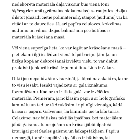
nedekorētā materiāla daļa viscaur būs vienā tonī
šķērsgriezumā (grāmatas bloka malas), saraujoties (dzija),
dilstot (dažādi cietie polimateriāli), staipot (audums) vai kā
citādi ar to dauzoties. Jā, arī papīra celulozes, kokvilnas
audumu un vilnas dzijas balināšana pēc būtības ir
materiāla krāsošana masā.
Vēl viena superīga lieta, ko var iegūt ar krāsošanu masā —
pietiekami ilgi ieslēdzot vienā telpā bariņu ķīmiķu un
fiziķu kopā ar dekorēšanai izvēlēto vielu, to var dabūt
praktiski jebkurā krāsā. Izņemot linu. Lins ir čakars.
Dikti jau nepalīdz šito visu zināt, ja tāpat nav skaidrs, ko ar
to visu iesākt. Iesākt vajadzētu ar gala iznākuma
formulēšanu. Kad ar to ir tikts galā, var izvēlēties
materiālu. Piemēram, ja noklāsim papīru ar hologrāfisko
laminātu un tad uz tā drukāsim, ir pilnīgi vienalga, kādā
krāsā ir papīrs. Galvenais, lai lamināts pie tā labi turas.
Ceļazīmei nav būtiskas taktilās īpašības, bet materiālam
jābūt gaismu atstarojošam un krāsai jābūt ilgstoši
izturīgai pret Saules gaismu un laikapstākļiem. Papīru
nemazgā, tomēr kapilārās īpašības ir būtiskas, lai