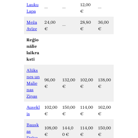
Lauku
12,00
—
—
—
Lapa
€
Meža
24,00
28,80
36,00
—
Avīze
€
€
€
Reģio
nālie
laikra
ksti
Alūks
nes un
96,00
132,00
102,00
138,00
Malie
€
€
€
€
nas
Ziņas
Ausekl
102,00
150,00
114,00
162,00
is
€
€
€
€
Bausk
108,00
144,0
114,00
150,00
as
€
0 €
€
€
Dzīve