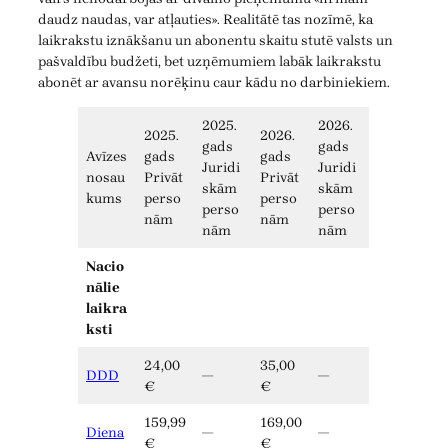
daudz naudas, var atļauties». Realitātē tas nozīmē, ka
laikrakstu iznākšanu un abonentu skaitu stutē valsts un
pašvaldību budžeti, bet uzņēmumiem labāk laikrakstu
abonēt ar avansu norēķinu caur kādu no darbiniekiem.
2025.
2026.
2025.
2026.
gads
gads
Avīzes
gads
gads
Juridi
Juridi
nosau
Privāt
Privāt
skām
skām
kums
perso
perso
perso
perso
nām
nām
nām
nām
Nacio
nālie
laikra
ksti
24,00
35,00
DDD
—
—
€
€
159,99
169,00
Diena
—
—
€
€