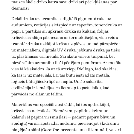
maizes šķēle dzīvo katra savu dzīvi arī pēc kļūšanas par
desmaizi.
Dekāldruka uz keramikas, digitālā pigmentdruka uz
audumiem, rotācijas sietspiede uz tapetēm, tonerdruka uz
papīra, pārtikas sīrupkrāsu druka uz kūkām, folijas
krāsvielas slāņa pārnešana ar termoklišejām, visu veidu
transfērdruka uzklājot krāsu uz plēves un tad pārspiežot
uz materiāliem, digitālā UV druka, jebkura druka pa tiešo
uz plastmasas vai metāla. Sarakstu varētu turpināt, bet
pievērsīsim uzmanību tieši pēdējam piemēram. Ar metālu
viss tā kā skaidrs. Ja uz tā uztriepj
DM
logo, tad skaidrs,
ka tas ir uz materiāla. Lai tas būtu iestrādāts metālā,
logucis būtu jāieskrāpē ar naglu. Un šo sakarību
civilizācija ir iemācījusies lietot ap to pašu laiku, kad
pārvācās no alām uz teltīm.
Materiālus var speciāli apstrādāt, lai tos apdrukājot,
krāsvielas neiesūcās. Piemēram, papildus krītot un
kalandrēt papīra virsmu (lasi — padarīt papīru blīvu un
spīdīgu) vai arī apstrādāt audumu, pievienojot šķidrumu
bloķējošu slāni (
Gore-Tex
, brezents un citi lamināti) vai arī