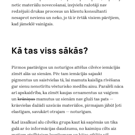
netic materiālu novecošanai, izejvielu ražotāji nav
redzējuši drukas procesus un klientu konsultanti
nesaprot nevienu un neko, jo tā ir ērtāk visiem pārējiem,
kad jāmeklē vainīgais.
Kā tas viss sākās?
Pirmos pastāvīgos un noturīgos attēlus cilvēce iemācījās
zīmēt alās uz sienām. Pēc tam iemācījās sajaukt
pigmentus un saistvielas tā, lai mamuta kaislīga rīvēšana
gar sienu nenotīrītu vēsturisko medību ainu. Paralēli nāca
arī apskaidrība, ka zīmēt kaujas ornamentus uz vaigiem
un
krāniņus
mamutus uz sienām nav gluži tas pats —
krāsvielas dažādi uzsūcās materiālos, pirmajam jābūt ļoti
elastīgam, savukārt otrajam — noturīgam.
Kad izsalkusī alu cilvēku grupa kaut kā saņēmās un tika
galā ar šo informācijas daudzumu, no kaimiņu cilts aiz
matiem atvilktajam laupījumam uz kājas atklāja vēl