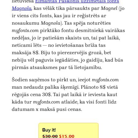
lietuvieša
Eimantas Paškonis uzzīmētais fonts
Magnola
,
kas vēlāk tika pārsaukts par
Magnel
(jo
ir viens cits fonts, kas jau ir reģistrēts ar
nosaukumu
Magnola
). Tas spēja noturēties
myfonts.com
pirktāko fontu desmitniekā vairākas
nedēļas, jo ir patiešām skaists un, tai pat laikā,
neticami lēts — no ievietošanas brīža tas
maksāja 8$. Biju to pierezervējis grozā, bet
nebiju vēl paguvis iegādāties, jo gaidīju, kad būs
pirmās atsauksmes par tā lietojamību.
Šodien saņēmos to pirkt un, ieejot
myfonts.com
man nedaudz palika šķemīgi. Plānoto 8$ vietā
rēgojās cena 30$. Tai pat laikā ir ieviesta kaut
kāda tur
myfonts.com
atlaide, ka visi fonti līdz
datumam x maksā pusi cenas.