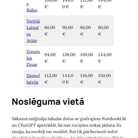
108,00
144,0
112,00
144,00
s
€
0 €
€
€
Balss
Vietējā
Latgal
80,00
90,00
80,00
90,00
es
€
€
€
€
Avīze
Zemga
94,00
138,00
100,00
144,00
les
€
€
€
€
Ziņas
Ziemeļ
112,00
144,0
118,00
150,00
latvija
€
0 €
€
€
Noslēguma vietā
Sākumā mēģināju tabulas datus ar gudrajiem
NotebookLM
un
ChatGPT
apstrādāt, lai nav rociņām nekas jādara. Es
zināju, ka modeļi var muldēt. Bet tik pārliecinoši iedot