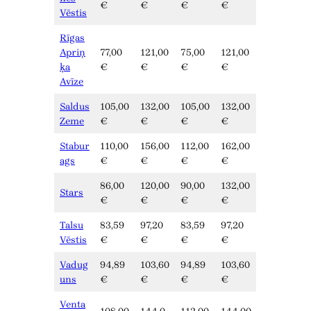
€
€
€
€
Vēstis
Rīgas
Apriņ
77,00
121,00
75,00
121,00
ķa
€
€
€
€
Avīze
Saldus
105,00
132,00
105,00
132,00
Zeme
€
€
€
€
Stabur
110,00
156,00
112,00
162,00
ags
€
€
€
€
86,00
120,00
90,00
132,00
Stars
€
€
€
€
Talsu
83,59
97,20
83,59
97,20
Vēstis
€
€
€
€
Vadug
94,89
103,60
94,89
103,60
uns
€
€
€
€
Venta