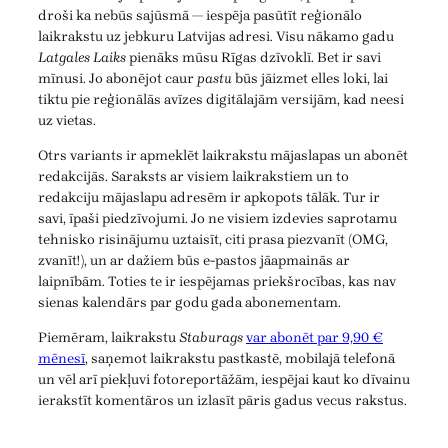
droši ka nebūs sajūsmā — iespēja pasūtīt reģionālo
laikrakstu uz jebkuru Latvijas adresi. Visu nākamo gadu
Latgales Laiks
pienāks mūsu Rīgas dzīvoklī. Bet ir savi
mīnusi. Jo abonējot caur
pastu
būs jāizmet elles loki, lai
tiktu pie reģionālās avīzes digitālajām versijām, kad neesi
uz vietas.
Otrs variants ir apmeklēt laikrakstu mājaslapas un abonēt
redakcijās. Saraksts ar visiem laikrakstiem un to
redakciju mājaslapu adresēm ir apkopots tālāk. Tur ir
savi, īpaši piedzīvojumi. Jo ne visiem izdevies saprotamu
tehnisko risinājumu uztaisīt, citi prasa piezvanīt (OMG,
zvanīt!), un ar dažiem būs e-pastos jāapmainās ar
laipnībām. Toties te ir iespējamas priekšrocības, kas nav
sienas kalendārs par godu gada abonementam.
Piemēram, laikrakstu
Staburags
var abonēt par 9,90 €
mēnesī
, saņemot laikrakstu pastkastē, mobilajā telefonā
un vēl arī piekļuvi fotoreportāžām, iespējai kaut ko dīvainu
ierakstīt komentāros un izlasīt pāris gadus vecus rakstus.