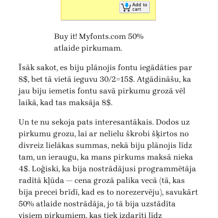
Buy it! Myfonts.com 50%
atlaide pirkumam.
Īsāk sakot, es biju plānojis fontu iegādāties par
8$, bet tā vietā ieguvu 30/2=15$. Atgādināšu, ka
jau biju iemetis fontu savā pirkumu grozā vēl
laikā, kad tas maksāja 8$.
Un te nu sekoja pats interesantākais. Dodos uz
pirkumu grozu, lai ar nelielu škrobi šķirtos no
divreiz lielākas summas, nekā biju plānojis līdz
tam, un ieraugu, ka mans pirkums maksā nieka
4$. Loģiski, ka bija nostrādājusi programmētāja
radītā kļūda — cena grozā palika vecā (tā, kas
bija precei brīdī, kad es to norezervēju), savukārt
50% atlaide nostrādāja, jo tā bija uzstādīta
visiem pirkumiem, kas tiek izdarīti līdz