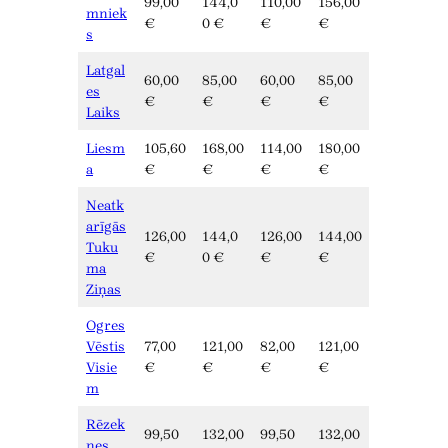
99,00
144,0
110,00
156,00
mniek
€
0 €
€
€
s
Latgal
60,00
85,00
60,00
85,00
es
€
€
€
€
Laiks
Liesm
105,60
168,00
114,00
180,00
a
€
€
€
€
Neatk
arīgās
126,00
144,0
126,00
144,00
Tuku
€
0 €
€
€
ma
Ziņas
Ogres
Vēstis
77,00
121,00
82,00
121,00
Visie
€
€
€
€
m
Rēzek
99,50
132,00
99,50
132,00
nes