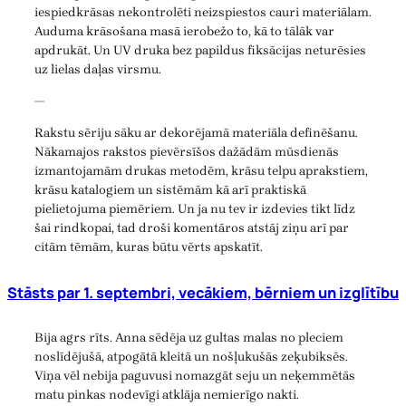
iespiedkrāsas nekontrolēti neizspiestos cauri materiālam.
Auduma krāsošana masā ierobežo to, kā to tālāk var
apdrukāt. Un UV druka bez papildus fiksācijas neturēsies
uz lielas daļas virsmu.
—
Rakstu sēriju sāku ar dekorējamā materiāla definēšanu.
Nākamajos rakstos pievērsīšos dažādām mūsdienās
izmantojamām drukas metodēm, krāsu telpu aprakstiem,
krāsu katalogiem un sistēmām kā arī praktiskā
pielietojuma piemēriem. Un ja nu tev ir izdevies tikt līdz
šai rindkopai, tad droši komentāros atstāj ziņu arī par
citām tēmām, kuras būtu vērts apskatīt.
Stāsts par 1. septembri, vecākiem, bērniem un izglītību
Bija agrs rīts. Anna sēdēja uz gultas malas no pleciem
noslīdējušā, atpogātā kleitā un nošļukušās zeķubiksēs.
Viņa vēl nebija paguvusi nomazgāt seju un neķemmētās
matu pinkas nodevīgi atklāja nemierīgo nakti.