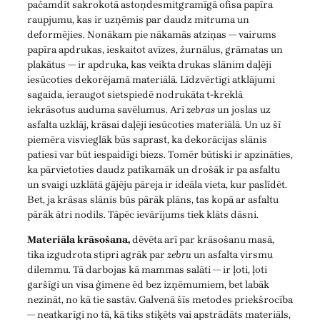
pačamdīt sakrokotā astoņdesmitgramīgā ofisa papīra
raupjumu, kas ir uzņēmis par daudz mitruma un
deformējies. Nonākam pie nākamās atziņas — vairums
papīra apdrukas, ieskaitot avīzes, žurnālus, grāmatas un
plakātus — ir apdruka, kas veikta drukas slānim daļēji
iesūcoties dekorējamā materiālā. Līdzvērtīgi atklājumi
sagaida, ieraugot sietspiedē nodrukāta t-kreklā
iekrāsotus auduma savēlumus. Arī
zebras
un joslas uz
asfalta uzklāj, krāsai daļēji iesūcoties materiālā. Un uz šī
piemēra visvieglāk būs saprast, ka dekorācijas slānis
patiesi var būt iespaidīgi biezs. Tomēr būtiski ir apzināties,
ka pārvietoties daudz patīkamāk un drošāk ir pa asfaltu
un svaigi uzklātā gājēju pāreja ir ideāla vieta, kur paslīdēt.
Bet, ja krāsas slānis būs pārāk plāns, tas kopā ar asfaltu
pārāk ātri nodils. Tāpēc ievārījums tiek klāts dāsni.
Materiāla krāsošana,
dēvēta arī par krāsošanu masā,
tika izgudrota stipri agrāk par
zebru
un asfalta virsmu
dilemmu. Tā darbojas kā mammas salāti — ir ļoti, ļoti
garšīgi un visa ģimene ēd bez izņēmumiem, bet labāk
nezināt, no kā tie sastāv. Galvenā šīs metodes priekšrocība
— neatkarīgi no tā, kā tiks stiķēts vai apstrādāts materiāls,