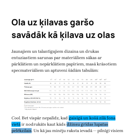
Ola uz ķilavas garšo
savādāk kā ķilava uz olas
Jaunajiem un talantīgajiem dizaina un drukas
entuziastiem sarunas par materiāliem sākas ar
pārklātiem un nepārklātiem papīriem, masā krāsotiem
specmateriāliem un aptuveni šādām tabulām:
Cool.
Bet vispār nepalīdz, kad
gaisīgā un košā zilā fona
vietā
ir nodrukāts kaut kāds
džinsu grīdas lupatas
pelēkzilais
. Un kā jau minēju raksta ievadā — pilnīgi visiem