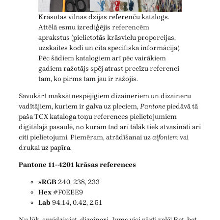
Krāsotas vilnas dzijas referenču katalogs.
Attēlā esmu izrediģējis referencēm
aprakstus (pielietotās krāsvielu proporcijas,
uzskaites kodi un cita specifiska informācija).
Pēc šādiem katalogiem arī pēc vairākiem
gadiem ražotājs spēj atrast precīzu referenci
tam, ko pirms tam jau ir ražojis.
Savukārt maksātnespējīgiem dizaineriem un dizaineru
vadītājiem, kuriem ir galva uz pleciem,
Pantone
piedāvā tā
paša TCX kataloga toņu references pielietojumiem
digitālajā pasaulē, no kurām tad arī tālāk tiek atvasināti arī
citi pielietojumi. Piemēram, atrādīšanai uz
aifoniem
vai
drukai uz papīra.
Pantone 11-4201 krāsas references
sRGB
240, 238, 233
Hex
#F0EEE9
Lab
94.14, 0.42, 2.51
Nu lūk, spridziniet, dizaineri. Jums visi vārti vaļā! Bet, bet.