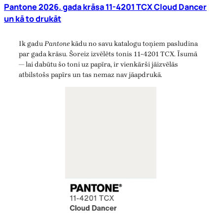
Pantone 2026. gada krāsa 11-4201 TCX Cloud Dancer
un kā to drukāt
Ik gadu
Pantone
kādu no savu katalogu toņiem pasludina
par gada krāsu. Šoreiz izvēlēts tonis 11-4201 TCX. Īsumā
— lai dabūtu šo toni uz papīra, ir vienkārši jāizvēlās
atbilstošs papīrs un tas nemaz nav jāapdrukā.