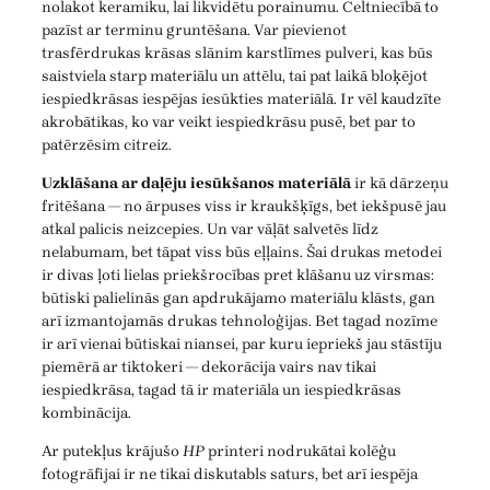
nolakot keramiku, lai likvidētu porainumu. Celtniecībā to
pazīst ar terminu gruntēšana. Var pievienot
trasfērdrukas krāsas slānim karstlīmes pulveri, kas būs
saistviela starp materiālu un attēlu, tai pat laikā bloķējot
iespiedkrāsas iespējas iesūkties materiālā. Ir vēl kaudzīte
akrobātikas, ko var veikt iespiedkrāsu pusē, bet par to
patērzēsim citreiz.
Uzklāšana ar daļēju iesūkšanos materiālā
ir kā dārzeņu
fritēšana — no ārpuses viss ir kraukšķīgs, bet iekšpusē jau
atkal palicis neizcepies. Un var vāļāt salvetēs līdz
nelabumam, bet tāpat viss būs eļļains. Šai drukas metodei
ir divas ļoti lielas priekšrocības pret klāšanu uz virsmas:
būtiski palielinās gan apdrukājamo materiālu klāsts, gan
arī izmantojamās drukas tehnoloģijas. Bet tagad nozīme
ir arī vienai būtiskai niansei, par kuru iepriekš jau stāstīju
piemērā ar tiktokeri — dekorācija vairs nav tikai
iespiedkrāsa, tagad tā ir materiāla un iespiedkrāsas
kombinācija.
Ar putekļus krājušo
HP
printeri nodrukātai kolēģu
fotogrāfijai ir ne tikai diskutabls saturs, bet arī iespēja