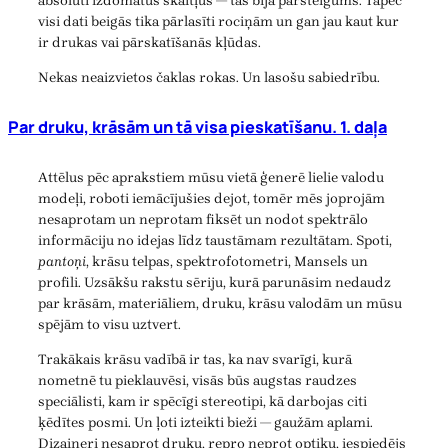
absolūti izdomātus skaitļus — tas bija pārsteigums. Tāpēc
visi dati beigās tika pārlasīti rociņām un gan jau kaut kur
ir drukas vai pārskatīšanās kļūdas.
Nekas neaizvietos čaklas rokas. Un lasošu sabiedrību.
Par druku, krāsām un tā visa pieskatīšanu. 1. daļa
Attēlus pēc aprakstiem mūsu vietā ģenerē lielie valodu
modeļi, roboti iemācījušies dejot, tomēr mēs joprojām
nesaprotam un neprotam fiksēt un nodot spektrālo
informāciju no idejas līdz taustāmam rezultātam. Spoti,
pantoņi
, krāsu telpas, spektrofotometri, Mansels un
profili. Uzsākšu rakstu sēriju, kurā parunāsim nedaudz
par krāsām, materiāliem, druku, krāsu valodām un mūsu
spējām to visu uztvert.
Trakākais krāsu vadībā ir tas, ka nav svarīgi, kurā
nometnē tu pieklauvēsi, visās būs augstas raudzes
speciālisti, kam ir spēcīgi stereotipi, kā darbojas citi
ķēdītes posmi. Un ļoti izteikti bieži — gaužām aplami.
Dizaineri nesaprot druku, repro neprot optiku, iespiedējs