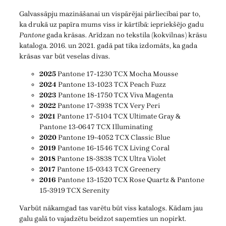
Galvassāpju mazināšanai un vispārējai pārliecībai par to,
ka drukā uz papīra mums viss ir kārtībā: iepriekšējo gadu
Pantone
gada krāsas. Arīdzan no tekstila (kokvilnas) krāsu
kataloga. 2016. un 2021. gadā pat tika izdomāts, ka gada
krāsas var būt veselas divas.
2025
Pantone 17-1230 TCX Mocha Mousse
2024
Pantone 13-1023 TCX Peach Fuzz
2023
Pantone 18-1750 TCX Viva Magenta
2022
Pantone 17-3938 TCX Very Peri
2021
Pantone 17-5104 TCX Ultimate Gray &
Pantone 13-0647 TCX Illuminating
2020
Pantone 19-4052 TCX Classic Blue
2019
Pantone 16-1546 TCX Living Coral
2018
Pantone 18-3838 TCX Ultra Violet
2017
Pantone 15-0343 TCX Greenery
2016
Pantone 13-1520 TCX Rose Quartz & Pantone
15-3919 TCX Serenity
Varbūt nākamgad tas varētu būt viss katalogs. Kādam jau
galu galā to vajadzētu beidzot saņemties un nopirkt.