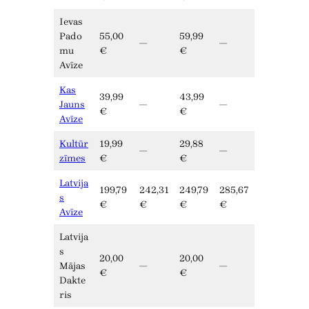
Ievas
Pado
55,00
59,99
—
—
mu
€
€
Avīze
Kas
39,99
43,99
Jauns
—
—
€
€
Avīze
Kultūr
19,99
29,88
—
—
zīmes
€
€
Latvija
199,79
242,31
249,79
285,67
s
€
€
€
€
Avīze
Latvija
s
20,00
20,00
Mājas
—
—
€
€
Dakte
ris