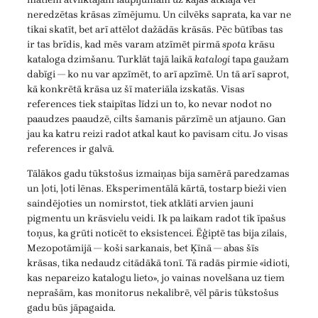
neredzētas krāsas zīmējumu. Un cilvēks saprata, ka var ne
tikai skatīt, bet arī attēlot dažādās krāsās. Pēc būtības tas
ir tas brīdis, kad mēs varam atzīmēt pirmā
spota
krāsu
kataloga dzimšanu. Turklāt tajā laikā
katalogi
tapa gaužam
dabīgi — ko nu var apzīmēt, to arī apzīmē. Un tā arī saprot,
kā konkrētā krāsa uz šī materiāla izskatās. Visas
references tiek staipītas līdzi un to, ko nevar nodot no
paaudzes paaudzē, cilts šamanis pārzīmē un atjauno. Gan
jau ka katru reizi radot atkal kaut ko pavisam citu. Jo visas
references ir galvā.
Tālākos gadu tūkstošus izmaiņas bija samērā paredzamas
un ļoti, ļoti lēnas. Eksperimentālā kārtā, tostarp bieži vien
saindējoties un nomirstot, tiek atklāti arvien jauni
pigmentu un krāsvielu veidi. Ik pa laikam radot tik īpašus
toņus, ka grūti noticēt to eksistencei. Ēģiptē tas bija zilais,
Mezopotāmijā — koši sarkanais, bet Ķīnā — abas šīs
krāsas, tika nedaudz citādākā tonī. Tā radās pirmie «idioti,
kas nepareizo katalogu lieto», jo vainas novelšana uz tiem
neprašām, kas monitorus nekalibrē, vēl pāris tūkstošus
gadu būs jāpagaida.