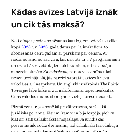
Kādas avīzes Latvijā iznāk
un cik tās maksā?
No
Latvijas pasta
abonēšanas katalogiem izdevās savilkt
kopā
2025
. un
2026
. gada datus par laikrakstiem, to
abonēšanas cenu gadam ar pārskatu par cenām. Ar
nodomu izņēmu ārā visu, kas saistīts ar TV programmām
un uz to bāzes veidotajiem pielikumiem, toties atstāju
superekskluzīvo
Kaleidoskopu
, par kura esamību tikai
nesen uzzināju. Jā, jūs pareizi sapratāt, avīzes krievu
valodā es arī neapskatu. Un angliski iznākošais
The Baltic
Times
jau labu laiku ir žurnāla formātā, tāpēc neskaitās.
Citās valodās mums abonējama vietējā prese neiznāk.
Pirmā cena ir, ja abonē kā privātpersona, otrā — kā
juridiska persona. Visiem, kam vien bija iespēja, pieliku
klāt arī saiti uz laikraksta mājaslapu. Ja juridiskās
personas ailē redzi domuzīmi, tad šī laikraksta redakcija
vairs nenodarbojas ar dīvaino pieņēmumu «firmām