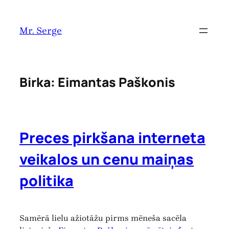
Pāriet
uz
Mr. Serge
saturu
Birka:
Eimantas Paškonis
Preces pirkšana interneta
veikalos un cenu maiņas
politika
Samērā lielu ažiotāžu pirms mēneša sacēla