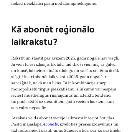
nekad neiekļausi pasta nodaļas apmeklējumu.
Kā abonēt reģionālo
laikrakstu?
Rakstīt un stāstīt par avīzēm 2025. gada nogalē nav viegli.
Ja vien tu esi izlasījis tik tālu, tad droši vien māj ar galvu
un klusē, lai neierosinātu dialogu un varētu šo tēmu ātrāk
slēgt. Un arī abonēt laikrakstu 2025. gada nogalē ir
sarežģītāk, nekā man likās. Tā ir kombinācija starp
monopolizētu tirgus pieskatīšanu, slinkumu vai nespēju
ieviest mūsdienīgus risinājumus un izteiktu tendenci
turpināt sēdēt uz desmitiem gadu veciem lauriem, kuri
sen vairs nepastāv.
Ātrākais veids abonēt vietējo laikrastu ir ieejot
Latvijas
Pasta
mājaslapā
Abone.lv
,
izvēloties preses izdevumus un
tad noformējot pasūtījumu. Superīgā fīča, par ko pastnieki