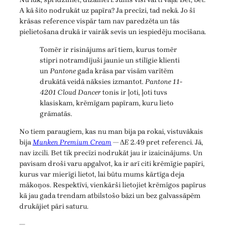
A kā šito nodrukāt uz papīra? Ja precīzi, tad nekā. Jo šī
krāsas reference vispār tam nav paredzēta un tās
pielietošana drukā ir vairāk sevis un iespiedēju mocīšana.
Tomēr ir risinājums arī tiem, kurus tomēr
stipri notramdījuši jaunie un stilīgie klienti
un
Pantone
gada krāsa par visām varītēm
drukātā veidā nāksies izmantot.
Pantone 11-
4201 Cloud Dancer
tonis ir ļoti, ļoti tuvs
klasiskam, krēmīgam papīram, kuru lieto
grāmatās.
No tiem paraugiem, kas nu man bija pa rokai, vistuvākais
bija
Munken Premium Cream
— Δ
E
2.49 pret referenci. Jā,
nav izcili. Bet tik precīzi nodrukāt jau ir izaicinājums. Un
pavisam droši varu apgalvot, ka ir arī citi krēmīgie papīri,
kurus var mierīgi lietot, lai būtu mums kārtīga deja
mākoņos. Respektīvi, vienkārši lietojiet krēmīgos papīrus
kā jau gada trendam atbilstošo bāzi un bez galvassāpēm
drukājiet pāri saturu.
—