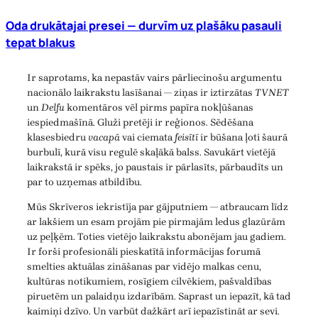
Oda drukātajai presei — durvīm uz plašāku pasauli
tepat blakus
Ir saprotams, ka nepastāv vairs pārliecinošu argumentu
nacionālo laikrakstu lasīšanai — ziņas ir iztirzātas
TVNET
un
Delfu
komentāros vēl pirms papīra nokļūšanas
iespiedmašīnā. Gluži pretēji ir reģionos. Sēdēšana
klasesbiedru
vacapā
vai ciemata
feisītī
ir būšana ļoti šaurā
burbulī, kurā visu regulē skaļākā balss. Savukārt vietējā
laikrakstā ir spēks, jo paustais ir pārlasīts, pārbaudīts un
par to uzņemas atbildību.
Mūs Skrīveros iekristīja par gājputniem — atbraucam līdz
ar lakšiem un esam projām pie pirmajām ledus glazūrām
uz peļķēm. Toties vietējo laikrakstu abonējam jau gadiem.
Ir forši profesionāli pieskatītā informācijas forumā
smelties aktuālas zināšanas par vidējo malkas cenu,
kultūras notikumiem, rosīgiem cilvēkiem, pašvaldības
piruetēm un palaidņu izdarībām. Saprast un iepazīt, kā tad
kaimiņi dzīvo. Un varbūt dažkārt arī iepazīstināt ar sevi.