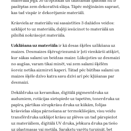
materiāla jēga. Jo tā optiskās un taustāmās īpašības nu ir
paslēptas zem dekoratīvā slāņa. Tāpēc mēģināsim saprast,
kas tad vispār ir dekorējamie materiāli.
Krāsviela ar materiālu vai sasaistīties 3 dažādos veidos:
uzklājot to uz materiāla, daļēji iesūcinot to materiālā un
pilnībā nokrāsojot materiāla.
Uzklāšana uz materiāla
ir kā desas šķēles uzlikšana uz
maizes. Desmaizes šķērsgriezumā ir ļoti vienkārši atšķirt,
kur sākas salami un beidzas maize. Lūkojoties uz desmaizi
no augšas, varam tikai minēt, vai zem salami šķēlēm
šoreiz netika aizmirsti kaperi. Tātad pēc būtības salami un
maizes šķēle dzīvo katra savu dzīvi arī pēc kļūšanas par
desmaizi.
Dekāldruka uz keramikas, digitālā pigmentdruka uz
audumiem, rotācijas sietspiede uz tapetēm, tonerdruka uz
papīra, pārtikas sīrupkrāsu druka uz kūkām, folijas
krāsvielas slāņa pārnešana ar termoklišejām, visu veidu
transfērdruka uzklājot krāsu uz plēves un tad pārspiežot
uz materiāliem, digitālā UV druka, jebkura druka pa tiešo
uz plastmasas vai metāla. Sarakstu varētu turpināt, bet