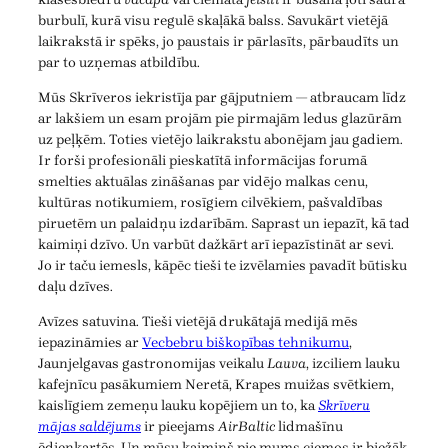
burbulī, kurā visu regulē skaļākā balss. Savukārt vietējā
laikrakstā ir spēks, jo paustais ir pārlasīts, pārbaudīts un
par to uzņemas atbildību.
Mūs Skrīveros iekristīja par gājputniem — atbraucam līdz
ar lakšiem un esam projām pie pirmajām ledus glazūrām
uz peļķēm. Toties vietējo laikrakstu abonējam jau gadiem.
Ir forši profesionāli pieskatītā informācijas forumā
smelties aktuālas zināšanas par vidējo malkas cenu,
kultūras notikumiem, rosīgiem cilvēkiem, pašvaldības
piruetēm un palaidņu izdarībām. Saprast un iepazīt, kā tad
kaimiņi dzīvo. Un varbūt dažkārt arī iepazīstināt ar sevi.
Jo ir taču iemesls, kāpēc tieši te izvēlamies pavadīt būtisku
daļu dzīves.
Avīzes satuvina. Tieši vietējā drukātajā medijā mēs
iepazināmies ar
Vecbebru biškopības tehnikumu
,
Jaunjelgavas gastronomijas veikalu
Lauva
, izciliem lauku
kafejnīcu pasākumiem Neretā, Krapes muižas svētkiem,
kaislīgiem zemeņu lauku kopējiem un to, ka
Skrīveru
mājas saldējums
ir pieejams
AirBaltic
lidmašīnu
ēdienkartēs. Un mūsu kaimiņš pie mums ciemos ir biežāk,