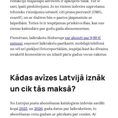
redakciju mājaslapu adresēm ir apkopots tālāk. Tur ir
savi, īpaši piedzīvojumi. Jo ne visiem izdevies saprotamu
tehnisko risinājumu uztaisīt, citi prasa piezvanīt (OMG,
zvanīt!), un ar dažiem būs e-pastos jāapmainās ar
laipnībām. Toties te ir iespējamas priekšrocības, kas nav
sienas kalendārs par godu gada abonementam.
Piemēram, laikrakstu
Staburags
var abonēt par 9,90 €
mēnesī
, saņemot laikrakstu pastkastē, mobilajā telefonā
un vēl arī piekļuvi fotoreportāžām, iespējai kaut ko dīvainu
ierakstīt komentāros un izlasīt pāris gadus vecus rakstus.
Kādas avīzes Latvijā iznāk
un cik tās maksā?
No
Latvijas pasta
abonēšanas katalogiem izdevās savilkt
kopā
2025
. un
2026
. gada datus par laikrakstiem, to
abonēšanas cenu gadam ar pārskatu par cenām. Ar