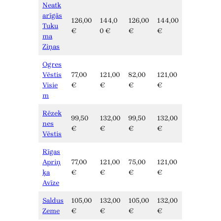
Neatk
arīgās
126,00
144,0
126,00
144,00
Tuku
€
0 €
€
€
ma
Ziņas
Ogres
Vēstis
77,00
121,00
82,00
121,00
Visie
€
€
€
€
m
Rēzek
99,50
132,00
99,50
132,00
nes
€
€
€
€
Vēstis
Rīgas
Apriņ
77,00
121,00
75,00
121,00
ķa
€
€
€
€
Avīze
Saldus
105,00
132,00
105,00
132,00
Zeme
€
€
€
€