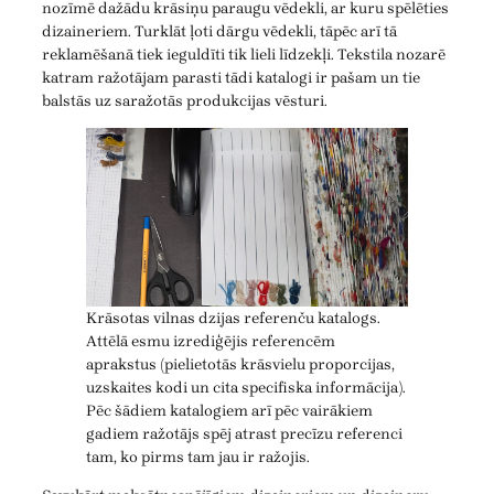
nozīmē dažādu krāsiņu paraugu vēdekli, ar kuru spēlēties
dizaineriem. Turklāt ļoti dārgu vēdekli, tāpēc arī tā
reklamēšanā tiek ieguldīti tik lieli līdzekļi. Tekstila nozarē
katram ražotājam parasti tādi katalogi ir pašam un tie
balstās uz saražotās produkcijas vēsturi.
Krāsotas vilnas dzijas referenču katalogs.
Attēlā esmu izrediģējis referencēm
aprakstus (pielietotās krāsvielu proporcijas,
uzskaites kodi un cita specifiska informācija).
Pēc šādiem katalogiem arī pēc vairākiem
gadiem ražotājs spēj atrast precīzu referenci
tam, ko pirms tam jau ir ražojis.