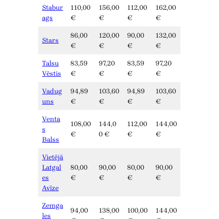
Stabur
110,00
156,00
112,00
162,00
ags
€
€
€
€
86,00
120,00
90,00
132,00
Stars
€
€
€
€
Talsu
83,59
97,20
83,59
97,20
Vēstis
€
€
€
€
Vadug
94,89
103,60
94,89
103,60
uns
€
€
€
€
Venta
108,00
144,0
112,00
144,00
s
€
0 €
€
€
Balss
Vietējā
Latgal
80,00
90,00
80,00
90,00
es
€
€
€
€
Avīze
Zemga
94,00
138,00
100,00
144,00
les