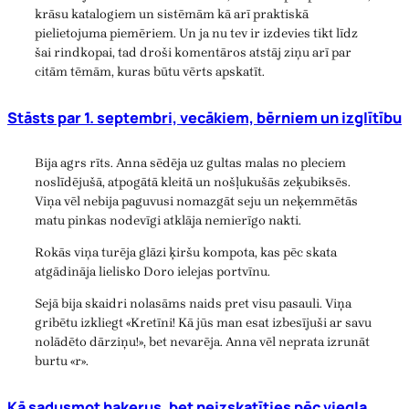
krāsu katalogiem un sistēmām kā arī praktiskā
pielietojuma piemēriem. Un ja nu tev ir izdevies tikt līdz
šai rindkopai, tad droši komentāros atstāj ziņu arī par
citām tēmām, kuras būtu vērts apskatīt.
Stāsts par 1. septembri, vecākiem, bērniem un izglītību
Bija agrs rīts. Anna sēdēja uz gultas malas no pleciem
noslīdējušā, atpogātā kleitā un nošļukušās zeķubiksēs.
Viņa vēl nebija paguvusi nomazgāt seju un neķemmētās
matu pinkas nodevīgi atklāja nemierīgo nakti.
Rokās viņa turēja glāzi ķiršu kompota, kas pēc skata
atgādināja lielisko Doro ielejas portvīnu.
Sejā bija skaidri nolasāms naids pret visu pasauli. Viņa
gribētu izkliegt «Kretīni! Kā jūs man esat izbesījuši ar savu
nolādēto dārziņu!», bet nevarēja. Anna vēl neprata izrunāt
burtu «r».
Kā sadusmot hakerus, bet neizskatīties pēc viegla