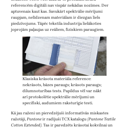
referencēm digitāli nav vispār nekādas nozīmes. Der
aptuvenais kaut kas. Savukārt spektrālie mērījumi
raupjam, nelīdzenam materiālam ir diezgan liels
piedzīvojums. Tāpēc tekstila industrija lielākoties
joprojām paļaujas uz reāliem, fiziskiem paraugiem.
Klasiska krāsota materiāla reference:
nekrāsots, bāzes paraugs; krāsots paraugs;
dilumnoturības tests. Papildus vēl var nākt
arī protokolētie spektrālie mērījumi un
specifiski, audumiem raksturīgie testi.
Kā jau raženi un pieredzējuši informatīvās miskastes
ražotāji,
Pantone
ir radījuši TCX katalogu
(Pantone Textile
Cotton Extended)
. Tas ir paredzēts krāsotai kokvilnai un