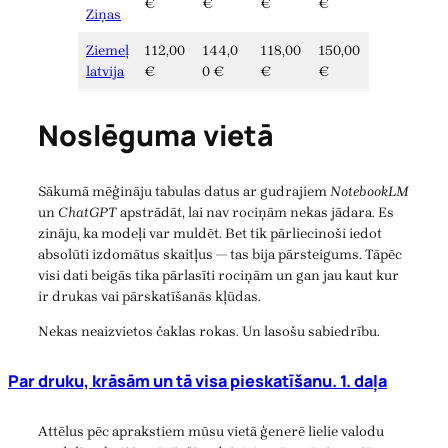
€
€
€
€
Ziņas
Ziemeļ
112,00
144,0
118,00
150,00
latvija
€
0 €
€
€
Noslēguma vietā
Sākumā mēģināju tabulas datus ar gudrajiem
NotebookLM
un
ChatGPT
apstrādāt, lai nav rociņām nekas jādara. Es
zināju, ka modeļi var muldēt. Bet tik pārliecinoši iedot
absolūti izdomātus skaitļus — tas bija pārsteigums. Tāpēc
visi dati beigās tika pārlasīti rociņām un gan jau kaut kur
ir drukas vai pārskatīšanās kļūdas.
Nekas neaizvietos čaklas rokas. Un lasošu sabiedrību.
Par druku, krāsām un tā visa pieskatīšanu. 1. daļa
Attēlus pēc aprakstiem mūsu vietā ģenerē lielie valodu