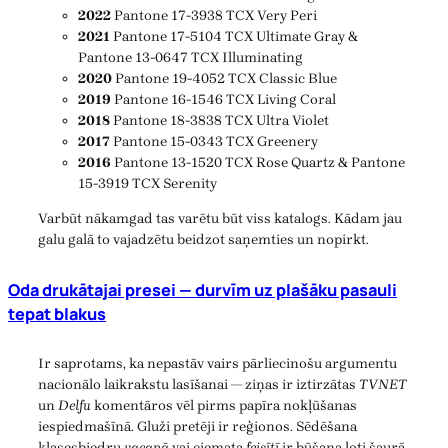
2022
Pantone 17-3938 TCX Very Peri
2021
Pantone 17-5104 TCX Ultimate Gray &
Pantone 13-0647 TCX Illuminating
2020
Pantone 19-4052 TCX Classic Blue
2019
Pantone 16-1546 TCX Living Coral
2018
Pantone 18-3838 TCX Ultra Violet
2017
Pantone 15-0343 TCX Greenery
2016
Pantone 13-1520 TCX Rose Quartz & Pantone
15-3919 TCX Serenity
Varbūt nākamgad tas varētu būt viss katalogs. Kādam jau
galu galā to vajadzētu beidzot saņemties un nopirkt.
Oda drukātajai presei — durvīm uz plašāku pasauli
tepat blakus
Ir saprotams, ka nepastāv vairs pārliecinošu argumentu
nacionālo laikrakstu lasīšanai — ziņas ir iztirzātas
TVNET
un
Delfu
komentāros vēl pirms papīra nokļūšanas
iespiedmašīnā. Gluži pretēji ir reģionos. Sēdēšana
klasesbiedru
vacapā
vai ciemata
feisītī
ir būšana ļoti šaurā