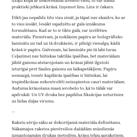
fiziķu kopā ar dekorēšanai izvēlēto vielu, to var dabūt
praktiski jebkurā krāsā. Izņemot linu. Lins ir čakars.
Dikti jau nepalīdz šito visu zināt, ja tāpat nav skaidrs, ko ar
to visu iesākt. Iesākt vajadzētu ar gala iznākuma
formulēšanu. Kad ar to ir tikts galā, var izvēlēties
materiālu. Piemēram, ja noklāsim papīru ar hologrāfisko
laminātu un tad uz tā drukāsim, ir pilnīgi vienalga, kādā
krāsā ir papīrs. Galvenais, lai lamināts pie tā labi turas.
Ceļazīmei nav būtiskas taktilās īpašības, bet materiālam
jābūt gaismu atstarojošam un krāsai jābūt ilgstoši
izturīgai pret Saules gaismu un laikapstākļiem. Papīru
nemazgā, tomēr kapilārās īpašības ir būtiskas, lai
iespiedkrāsas nekontrolēti neizspiestos cauri materiālam.
Auduma krāsošana masā ierobežo to, kā to tālāk var
apdrukāt. Un UV druka bez papildus fiksācijas neturēsies
uz lielas daļas virsmu.
—
Rakstu sēriju sāku ar dekorējamā materiāla definēšanu.
Nākamajos rakstos pievērsīšos dažādām mūsdienās
izmantojamām drukas metodēm, krāsu telpu aprakstiem,