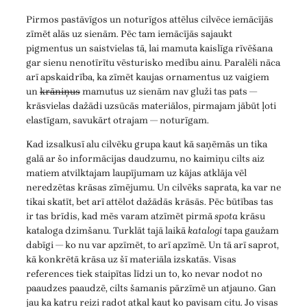
Pirmos pastāvīgos un noturīgos attēlus cilvēce iemācījās
zīmēt alās uz sienām. Pēc tam iemācījās sajaukt
pigmentus un saistvielas tā, lai mamuta kaislīga rīvēšana
gar sienu nenotīrītu vēsturisko medību ainu. Paralēli nāca
arī apskaidrība, ka zīmēt kaujas ornamentus uz vaigiem
un
krāniņus
mamutus uz sienām nav gluži tas pats —
krāsvielas dažādi uzsūcās materiālos, pirmajam jābūt ļoti
elastīgam, savukārt otrajam — noturīgam.
Kad izsalkusī alu cilvēku grupa kaut kā saņēmās un tika
galā ar šo informācijas daudzumu, no kaimiņu cilts aiz
matiem atvilktajam laupījumam uz kājas atklāja vēl
neredzētas krāsas zīmējumu. Un cilvēks saprata, ka var ne
tikai skatīt, bet arī attēlot dažādās krāsās. Pēc būtības tas
ir tas brīdis, kad mēs varam atzīmēt pirmā
spota
krāsu
kataloga dzimšanu. Turklāt tajā laikā
katalogi
tapa gaužam
dabīgi — ko nu var apzīmēt, to arī apzīmē. Un tā arī saprot,
kā konkrētā krāsa uz šī materiāla izskatās. Visas
references tiek staipītas līdzi un to, ko nevar nodot no
paaudzes paaudzē, cilts šamanis pārzīmē un atjauno. Gan
jau ka katru reizi radot atkal kaut ko pavisam citu. Jo visas