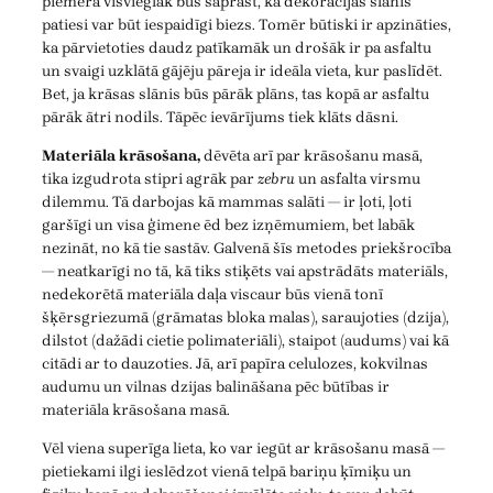
piemēra visvieglāk būs saprast, ka dekorācijas slānis
patiesi var būt iespaidīgi biezs. Tomēr būtiski ir apzināties,
ka pārvietoties daudz patīkamāk un drošāk ir pa asfaltu
un svaigi uzklātā gājēju pāreja ir ideāla vieta, kur paslīdēt.
Bet, ja krāsas slānis būs pārāk plāns, tas kopā ar asfaltu
pārāk ātri nodils. Tāpēc ievārījums tiek klāts dāsni.
Materiāla krāsošana,
dēvēta arī par krāsošanu masā,
tika izgudrota stipri agrāk par
zebru
un asfalta virsmu
dilemmu. Tā darbojas kā mammas salāti — ir ļoti, ļoti
garšīgi un visa ģimene ēd bez izņēmumiem, bet labāk
nezināt, no kā tie sastāv. Galvenā šīs metodes priekšrocība
— neatkarīgi no tā, kā tiks stiķēts vai apstrādāts materiāls,
nedekorētā materiāla daļa viscaur būs vienā tonī
šķērsgriezumā (grāmatas bloka malas), saraujoties (dzija),
dilstot (dažādi cietie polimateriāli), staipot (audums) vai kā
citādi ar to dauzoties. Jā, arī papīra celulozes, kokvilnas
audumu un vilnas dzijas balināšana pēc būtības ir
materiāla krāsošana masā.
Vēl viena superīga lieta, ko var iegūt ar krāsošanu masā —
pietiekami ilgi ieslēdzot vienā telpā bariņu ķīmiķu un