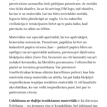
pievērsīsim uzmanību tieši pēdējam piemēram. Ar metālu
viss tā kā skaidrs. Ja uz tā uztriepj
DM
logo, tad skaidrs,
ka tas ir uz materiāla. Lai tas būtu iestrādāts metālā,
logucis būtu jāieskrāpē ar naglu. Un šo sakarību
civilizācija ir iemācījusies lietot ap to pašu laiku, kad
pārvācās no alām uz teltīm.
Materiālus var speciāli apstrādāt, lai tos apdrukājot,
krāsvielas neiesūcās. Piemēram, papildus krītot un
kalandrēt papīra virsmu (lasi — padarīt papīru blīvu un
spīdīgu) vai arī apstrādāt audumu, pievienojot šķidrumu
bloķējošu slāni (
Gore-Tex
, brezents un citi lamināti) vai arī
nolakot keramiku, lai likvidētu porainumu. Celtniecībā to
pazīst ar terminu gruntēšana. Var pievienot
trasfērdrukas krāsas slānim karstlīmes pulveri, kas būs
saistviela starp materiālu un attēlu, tai pat laikā bloķējot
iespiedkrāsas iespējas iesūkties materiālā. Ir vēl kaudzīte
akrobātikas, ko var veikt iespiedkrāsu pusē, bet par to
patērzēsim citreiz.
Uzklāšana ar daļēju iesūkšanos materiālā
ir kā dārzeņu
fritēšana — no ārpuses viss ir kraukšķīgs, bet iekšpusē jau