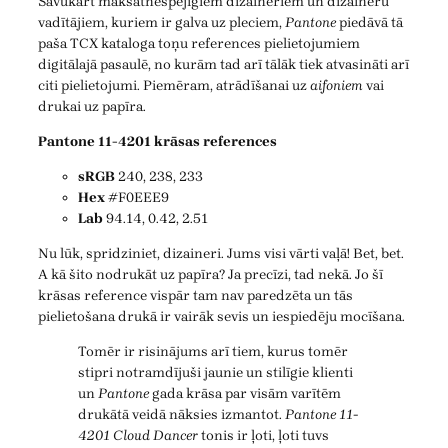
Savukārt maksātnespējīgiem dizaineriem un dizaineru
vadītājiem, kuriem ir galva uz pleciem,
Pantone
piedāvā tā
paša TCX kataloga toņu references pielietojumiem
digitālajā pasaulē, no kurām tad arī tālāk tiek atvasināti arī
citi pielietojumi. Piemēram, atrādīšanai uz
aifoniem
vai
drukai uz papīra.
Pantone 11-4201 krāsas references
sRGB
240, 238, 233
Hex
#F0EEE9
Lab
94.14, 0.42, 2.51
Nu lūk, spridziniet, dizaineri. Jums visi vārti vaļā! Bet, bet.
A kā šito nodrukāt uz papīra? Ja precīzi, tad nekā. Jo šī
krāsas reference vispār tam nav paredzēta un tās
pielietošana drukā ir vairāk sevis un iespiedēju mocīšana.
Tomēr ir risinājums arī tiem, kurus tomēr
stipri notramdījuši jaunie un stilīgie klienti
un
Pantone
gada krāsa par visām varītēm
drukātā veidā nāksies izmantot.
Pantone 11-
4201 Cloud Dancer
tonis ir ļoti, ļoti tuvs