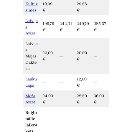
Kultūr
19,99
29,88
—
—
zīmes
€
€
Latvija
199,79
242,31
249,79
285,67
s
€
€
€
€
Avīze
Latvija
s
20,00
20,00
Mājas
—
—
€
€
Dakte
ris
Lauku
12,00
—
—
—
Lapa
€
Meža
24,00
28,80
36,00
—
Avīze
€
€
€
Reģio
nālie
laikra
ksti