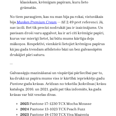
klasiskam, krēmīgam papīram, kuru lieto
grāmatās.
No tiem paraugiem, kas nu man bija pa rokai, vistuvākais
bija
Munken Premium Cream
— Δ
E
2.49 pret referenci. Jā,
nav izcili. Bet tik precīzi nodrukāt jau ir izaicinājums. Un
pavisam droši varu apgalvot, ka ir arī citi krēmīgie papīri,
kurus var mierīgi lietot, lai būtu mums kārtīga deja
mākoņos. Respektīvi, vienkārši lietojiet krēmīgos papīrus
kā jau gada trendam atbilstošo bāzi un bez galvassāpēm
drukājiet pāri saturu.
—
Galvassāpju mazināšanai un vispārējai pārliecībai par to,
ka drukā uz papīra mums viss ir kārtībā: iepriekšējo gadu
Pantone
gada krāsas. Arīdzan no tekstila (kokvilnas) krāsu
kataloga. 2016. un 2021. gadā pat tika izdomāts, ka gada
krāsas var būt veselas divas.
2025
Pantone 17-1230 TCX Mocha Mousse
2024
Pantone 13-1023 TCX Peach Fuzz
2023
Pantone 18-1750 TCX Viva Magenta