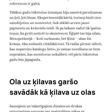
references ir galvā.
Tālākos gadu tūkstošus izmaiņas bija samērā paredzamas
un ļoti, ļoti lēnas. Eksperimentālā kārtā, tostarp bieži vien
saindējoties un nomirstot, tiek atklāti arvien jauni
pigmentu un krāsvielu veidi. Ik pa laikam radot tik īpašus
toņus, ka grūti noticēt to eksistencei. Ēģiptē tas bija zilais,
Mezopotāmijā — koši sarkanais, bet Ķīnā — abas šīs
krāsas, tika nedaudz citādākā tonī. Tā radās pirmie «idioti,
kas nepareizo katalogu lieto», jo vainas novelšana uz tiem
neprašām, kas monitorus nekalibrē, vēl pāris tūkstošus
gadu būs jāpagaida.
Ola uz ķilavas garšo
savādāk kā ķilava uz olas
Jaunajiem un talantīgajiem dizaina un drukas
entuziastiem sarunas par materiāliem sākas ar