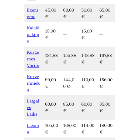
Ezerz
45,00
60,00
50,00
65,00
eme
€
€
€
€
Kaleid
15,00
15,00
oskop
—
—
€
€
s
Kurze
131,88
155,88
143,88
167,88
mes
€
€
€
€
Vārds
Kurze
99,00
144,0
110,00
156,00
mniek
€
0 €
€
€
s
Latgal
60,00
85,00
60,00
85,00
es
€
€
€
€
Laiks
Liesm
105,60
168,00
114,00
180,00
a
€
€
€
€