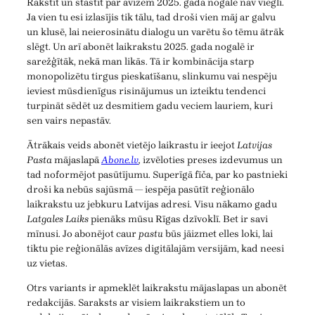
Rakstīt un stāstīt par avīzēm 2025. gada nogalē nav viegli.
Ja vien tu esi izlasījis tik tālu, tad droši vien māj ar galvu
un klusē, lai neierosinātu dialogu un varētu šo tēmu ātrāk
slēgt. Un arī abonēt laikrakstu 2025. gada nogalē ir
sarežģītāk, nekā man likās. Tā ir kombinācija starp
monopolizētu tirgus pieskatīšanu, slinkumu vai nespēju
ieviest mūsdienīgus risinājumus un izteiktu tendenci
turpināt sēdēt uz desmitiem gadu veciem lauriem, kuri
sen vairs nepastāv.
Ātrākais veids abonēt vietējo laikrastu ir ieejot
Latvijas
Pasta
mājaslapā
Abone.lv
,
izvēloties preses izdevumus un
tad noformējot pasūtījumu. Superīgā fīča, par ko pastnieki
droši ka nebūs sajūsmā — iespēja pasūtīt reģionālo
laikrakstu uz jebkuru Latvijas adresi. Visu nākamo gadu
Latgales Laiks
pienāks mūsu Rīgas dzīvoklī. Bet ir savi
mīnusi. Jo abonējot caur
pastu
būs jāizmet elles loki, lai
tiktu pie reģionālās avīzes digitālajām versijām, kad neesi
uz vietas.
Otrs variants ir apmeklēt laikrakstu mājaslapas un abonēt
redakcijās. Saraksts ar visiem laikrakstiem un to