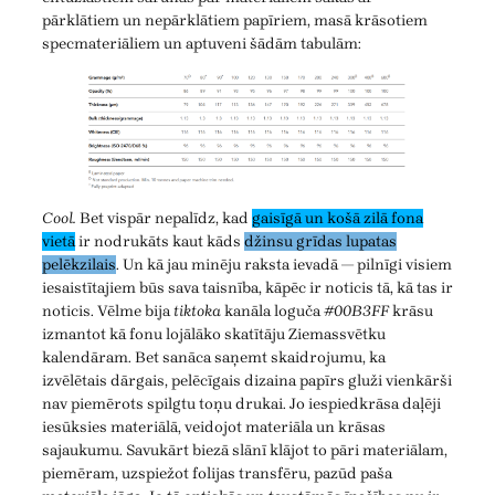
pārklātiem un nepārklātiem papīriem, masā krāsotiem
specmateriāliem un aptuveni šādām tabulām:
Cool.
Bet vispār nepalīdz, kad
gaisīgā un košā zilā fona
vietā
ir nodrukāts kaut kāds
džinsu grīdas lupatas
pelēkzilais
. Un kā jau minēju raksta ievadā — pilnīgi visiem
iesaistītajiem būs sava taisnība, kāpēc ir noticis tā, kā tas ir
noticis. Vēlme bija
tiktoka
kanāla loguča
#00B3FF
krāsu
izmantot kā fonu lojālāko skatītāju Ziemassvētku
kalendāram. Bet sanāca saņemt skaidrojumu, ka
izvēlētais dārgais, pelēcīgais dizaina papīrs gluži vienkārši
nav piemērots spilgtu toņu drukai. Jo iespiedkrāsa daļēji
iesūksies materiālā, veidojot materiāla un krāsas
sajaukumu. Savukārt biezā slānī klājot to pāri materiālam,
piemēram, uzspiežot folijas transfēru, pazūd paša