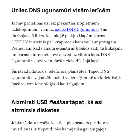
Uzliec DNS ugunsmūri visām ierīcēm
Ja nav pacietības uzreiz pieķerties nopietniem
uzlabojumiem, vismaz
uzliec DNS Ugunsmūri
. Tas
darbojas kā filtrs, kas bloķē piekļuvi lapām, kuras
CERT.LV ir atzinis par krāpnieciskām vai ļaunprātīgām.
Piemēram, kāds atsūta e-pastu ar
bankas
saiti, tu klikšķini,
un parasts internets tevi aizved uz viltotu lapu. DNS
Ugunsmūris tevi vienkārši neielaidīs šajā lapā.
Šis strādā datoros, telefonos, planšetēs. Tāpēc DNS
Ugunsmūri vajadzētu uzlikt visiem ģimenē un kolektīvā, it
īpaši visiem tehnoloģiski kautrīgajiem.
Aizmirsti USB
fleškas
tāpat, kā esi
aizmirsis disketes
Jebkurš datu nesējs, kas tiek piesprausts pie datora,
mūsdienās ir tikpat drošs kā nejauša garāmgājēja