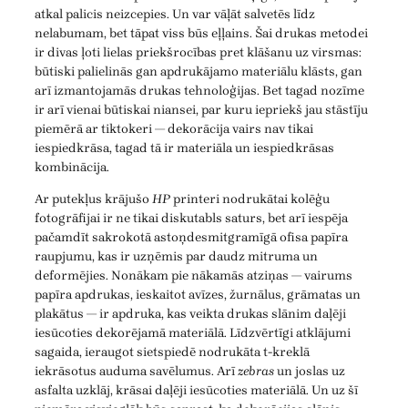
atkal palicis neizcepies. Un var vāļāt salvetēs līdz
nelabumam, bet tāpat viss būs eļļains. Šai drukas metodei
ir divas ļoti lielas priekšrocības pret klāšanu uz virsmas:
būtiski palielinās gan apdrukājamo materiālu klāsts, gan
arī izmantojamās drukas tehnoloģijas. Bet tagad nozīme
ir arī vienai būtiskai niansei, par kuru iepriekš jau stāstīju
piemērā ar tiktokeri — dekorācija vairs nav tikai
iespiedkrāsa, tagad tā ir materiāla un iespiedkrāsas
kombinācija.
Ar putekļus krājušo
HP
printeri nodrukātai kolēģu
fotogrāfijai ir ne tikai diskutabls saturs, bet arī iespēja
pačamdīt sakrokotā astoņdesmitgramīgā ofisa papīra
raupjumu, kas ir uzņēmis par daudz mitruma un
deformējies. Nonākam pie nākamās atziņas — vairums
papīra apdrukas, ieskaitot avīzes, žurnālus, grāmatas un
plakātus — ir apdruka, kas veikta drukas slānim daļēji
iesūcoties dekorējamā materiālā. Līdzvērtīgi atklājumi
sagaida, ieraugot sietspiedē nodrukāta t-kreklā
iekrāsotus auduma savēlumus. Arī
zebras
un joslas uz
asfalta uzklāj, krāsai daļēji iesūcoties materiālā. Un uz šī