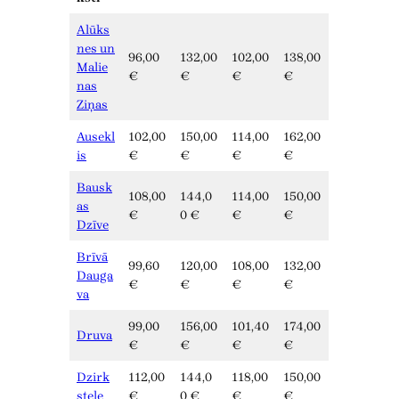
Alūks
nes un
96,00
132,00
102,00
138,00
Malie
€
€
€
€
nas
Ziņas
Ausekl
102,00
150,00
114,00
162,00
is
€
€
€
€
Bausk
108,00
144,0
114,00
150,00
as
€
0 €
€
€
Dzīve
Brīvā
99,60
120,00
108,00
132,00
Dauga
€
€
€
€
va
99,00
156,00
101,40
174,00
Druva
€
€
€
€
Dzirk
112,00
144,0
118,00
150,00
stele
€
0 €
€
€