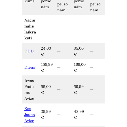
kums
perso
perso
perso
perso
nām
nām
nām
nām
Nacio
nālie
laikra
ksti
24,00
35,00
DDD
—
—
€
€
159,99
169,00
Diena
—
—
€
€
Ievas
Pado
55,00
59,99
—
—
mu
€
€
Avīze
Kas
39,99
43,99
Jauns
—
—
€
€
Avīze