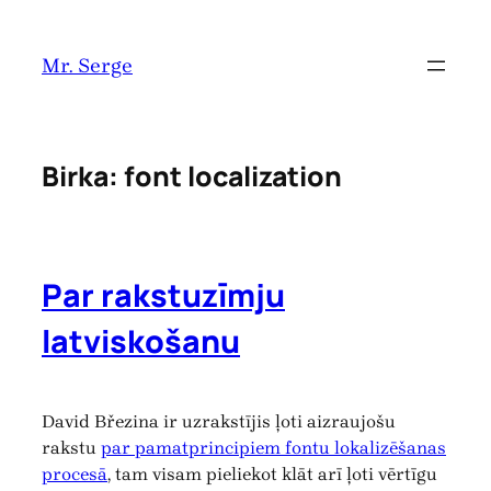
Pāriet
uz
Mr. Serge
saturu
Birka:
font localization
Par rakstuzīmju
latviskošanu
David Březina ir uzrakstījis ļoti aizraujošu
rakstu
par pamatprincipiem fontu lokalizēšanas
procesā
, tam visam pieliekot klāt arī ļoti vērtīgu