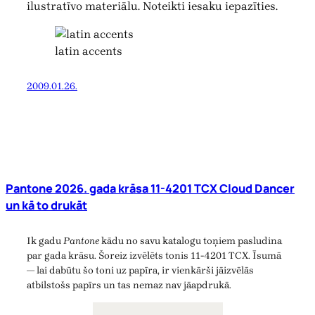
ilustratīvo materiālu. Noteikti iesaku iepazīties.
latin accents
2009.01.26.
Pantone 2026. gada krāsa 11-4201 TCX Cloud Dancer
un kā to drukāt
Ik gadu
Pantone
kādu no savu katalogu toņiem pasludina
par gada krāsu. Šoreiz izvēlēts tonis 11-4201 TCX. Īsumā
— lai dabūtu šo toni uz papīra, ir vienkārši jāizvēlās
atbilstošs papīrs un tas nemaz nav jāapdrukā.