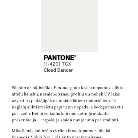
Sāksim ar būtiskāko.
Pantone
gada krāsa nepadara sliktu
attēlu lielisku, nesalabo krāsu profilu un neliek UV lakai
uzvesties pieklājīgāk uz nepārklātiem materiāliem. Tā
neglābj slikti izvēlētu papīru un nepadara bēdīgu maketu
par izcilu. Bet tā izskatās labi mārketinga atskaites
prezentācijā — it īpaši, ja slaidā nav jārunā par realitāti.
Mūsdienās kalibrēts ekrāns ir sastopams retāk kā
braucošs Volvo 760. Līdz ar to precīzām krāsu