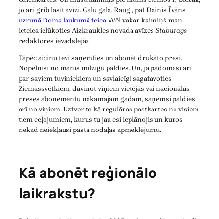
jo arī grib lasīt avīzi. Galu galā. Raugi, pat Dainis Īvāns
uzrunā Doma laukumā teica
: «Vēl vakar kaimiņš man
ieteica ielūkoties Aizkraukles novada avīzes
Staburags
redaktores ievadslejā».
Tāpēc aicinu tevi saņemties un abonēt drukāto presi.
Nopelnīsi no manis milzīgu paldies. Un, ja padomāsi arī
par saviem tuviniekiem un savlaicīgi sagatavoties
Ziemassvētkiem, dāvinot viņiem vietējās vai nacionālās
preses abonementu nākamajam gadam, saņemsi paldies
arī no viņiem. Uztver to kā regulāras pastkartes no visiem
tiem ceļojumiem, kurus tu jau esi ieplānojis un kuros
nekad neiekļausi pasta nodaļas apmeklējumu.
Kā abonēt reģionālo
laikrakstu?