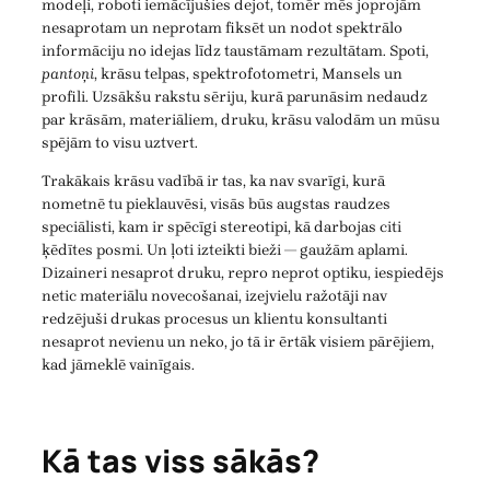
modeļi, roboti iemācījušies dejot, tomēr mēs joprojām
nesaprotam un neprotam fiksēt un nodot spektrālo
informāciju no idejas līdz taustāmam rezultātam. Spoti,
pantoņi
, krāsu telpas, spektrofotometri, Mansels un
profili. Uzsākšu rakstu sēriju, kurā parunāsim nedaudz
par krāsām, materiāliem, druku, krāsu valodām un mūsu
spējām to visu uztvert.
Trakākais krāsu vadībā ir tas, ka nav svarīgi, kurā
nometnē tu pieklauvēsi, visās būs augstas raudzes
speciālisti, kam ir spēcīgi stereotipi, kā darbojas citi
ķēdītes posmi. Un ļoti izteikti bieži — gaužām aplami.
Dizaineri nesaprot druku, repro neprot optiku, iespiedējs
netic materiālu novecošanai, izejvielu ražotāji nav
redzējuši drukas procesus un klientu konsultanti
nesaprot nevienu un neko, jo tā ir ērtāk visiem pārējiem,
kad jāmeklē vainīgais.
Kā tas viss sākās?