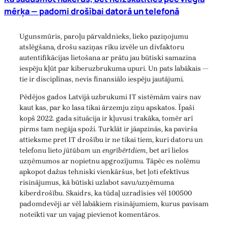
mērķa — padomi drošībai datorā un telefonā
Ugunsmūris, paroļu pārvaldnieks, lieko paziņojumu
atslēgšana, drošu saziņas rīku izvēle un divfaktoru
autentifikācijas lietošana ar prātu jau būtiski samazina
iespēju kļūt par kiberuzbrukuma upuri. Un pats labākais —
tie ir disciplīnas, nevis finansiālo iespēju jautājumi.
Pēdējos gados Latvijā uzbrukumi IT sistēmām vairs nav
kaut kas, par ko lasa tikai ārzemju ziņu apskatos. Īpaši
kopš 2022. gada situācija ir kļuvusi trakāka, tomēr arī
pirms tam negāja spoži. Turklāt ir jāapzinās, ka pavirša
attieksme pret IT drošību ir ne tikai tiem, kuri datoru un
telefonu lieto
jūtūbam
un
engrībērtdiem
, bet arī lielos
uzņēmumos ar nopietnu apgrozījumu. Tāpēc es nolēmu
apkopot dažus tehniski vienkāršus, bet ļoti efektīvus
risinājumus, kā būtiski uzlabot savu/uzņēmuma
kiberdrošību. Skaidrs, ka tūdaļ uzradīsies vēl 100500
padomdevēji ar vēl labākiem risinājumiem, kurus pavisam
noteikti var un vajag pievienot komentāros.