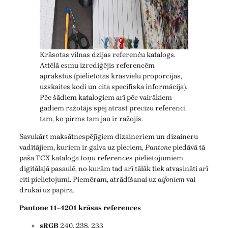
Krāsotas vilnas dzijas referenču katalogs.
Attēlā esmu izrediģējis referencēm
aprakstus (pielietotās krāsvielu proporcijas,
uzskaites kodi un cita specifiska informācija).
Pēc šādiem katalogiem arī pēc vairākiem
gadiem ražotājs spēj atrast precīzu referenci
tam, ko pirms tam jau ir ražojis.
Savukārt maksātnespējīgiem dizaineriem un dizaineru
vadītājiem, kuriem ir galva uz pleciem,
Pantone
piedāvā tā
paša TCX kataloga toņu references pielietojumiem
digitālajā pasaulē, no kurām tad arī tālāk tiek atvasināti arī
citi pielietojumi. Piemēram, atrādīšanai uz
aifoniem
vai
drukai uz papīra.
Pantone 11-4201 krāsas references
sRGB
240, 238, 233