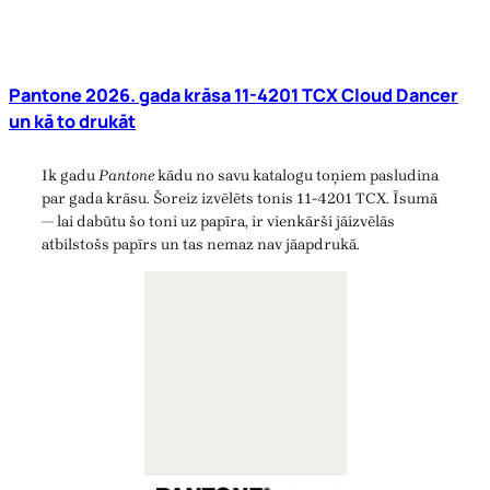
Pantone 2026. gada krāsa 11-4201 TCX Cloud Dancer
un kā to drukāt
Ik gadu
Pantone
kādu no savu katalogu toņiem pasludina
par gada krāsu. Šoreiz izvēlēts tonis 11-4201 TCX. Īsumā
— lai dabūtu šo toni uz papīra, ir vienkārši jāizvēlās
atbilstošs papīrs un tas nemaz nav jāapdrukā.