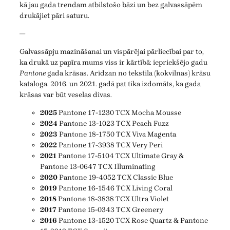
kā jau gada trendam atbilstošo bāzi un bez galvassāpēm
drukājiet pāri saturu.
—
Galvassāpju mazināšanai un vispārējai pārliecībai par to,
ka drukā uz papīra mums viss ir kārtībā: iepriekšējo gadu
Pantone
gada krāsas. Arīdzan no tekstila (kokvilnas) krāsu
kataloga. 2016. un 2021. gadā pat tika izdomāts, ka gada
krāsas var būt veselas divas.
2025
Pantone 17-1230 TCX Mocha Mousse
2024
Pantone 13-1023 TCX Peach Fuzz
2023
Pantone 18-1750 TCX Viva Magenta
2022
Pantone 17-3938 TCX Very Peri
2021
Pantone 17-5104 TCX Ultimate Gray &
Pantone 13-0647 TCX Illuminating
2020
Pantone 19-4052 TCX Classic Blue
2019
Pantone 16-1546 TCX Living Coral
2018
Pantone 18-3838 TCX Ultra Violet
2017
Pantone 15-0343 TCX Greenery
2016
Pantone 13-1520 TCX Rose Quartz & Pantone