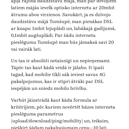
apļa rajona daudzstāvu mājā, man par deviņiem
latiem mājās ievelk optisko internetu ar 20mbit
ātrumu abos virzienos. Savukārt, ja es dzīvoju
daudzstāvu mājā Tumšupē, man pienākas DSL
ar knapu 1mbit lejuplādi un, labākajā gadījumā,
0,1mbit augšuplādi. Par šādu interneta
pieslēgumu Tumšupē man būs jāmaksā savi 20
vai vairāk lati.
Un tas ir absolūti netaisnīgi un nepieņemami.
Tāpēc tas kaut kādā veidā ir jālabo. It īpaši
tagad, kad mobilie tīkli sāk ieviest savus 4G
pakalpojumus, kas ir stipri ātrāki par DSL
iespējām un sniedz mobilo brīvību.
Varbūt jāizstrādā kaut kāda formula ar
kritērijiem, pēc kuriem novērtēt bāzes interneta
pieslēguma parametrus
(upload/download/ping/mobility) un, teiksim,
piešķirt šādam pakalpojumam cenu—10 lati.