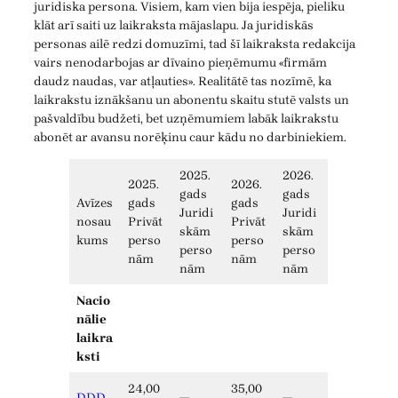
juridiska persona. Visiem, kam vien bija iespēja, pieliku
klāt arī saiti uz laikraksta mājaslapu. Ja juridiskās
personas ailē redzi domuzīmi, tad šī laikraksta redakcija
vairs nenodarbojas ar dīvaino pieņēmumu «firmām
daudz naudas, var atļauties». Realitātē tas nozīmē, ka
laikrakstu iznākšanu un abonentu skaitu stutē valsts un
pašvaldību budžeti, bet uzņēmumiem labāk laikrakstu
abonēt ar avansu norēķinu caur kādu no darbiniekiem.
2025.
2026.
2025.
2026.
gads
gads
Avīzes
gads
gads
Juridi
Juridi
nosau
Privāt
Privāt
skām
skām
kums
perso
perso
perso
perso
nām
nām
nām
nām
Nacio
nālie
laikra
ksti
24,00
35,00
DDD
—
—