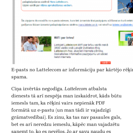
E-pasts no Lattelecom ar informāciju par kārtējo rēķ
spama.
Cīņa izvērtās negodīga.
Lattelecom
atbalsta
dienests tā arī nespēja man izskaidrot, kāds būtu
iemesls tam, ka rēķini vairs nepienāk PDF
formātā uz e-pastu (un man tādi ir vajadzīgi
grāmatvedībai). Es zinu, ka tas nav pasaules gals,
bet es arī neredzu iemeslu, kāpēc man vajadzētu
saņemt to, ko es nevēlos. Jo ar savu naudu es