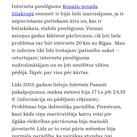
Interneta pieslēgums
Ropažu novada
Silakrogā
vienmēr ir bijis liels izaicinājums, ja ir
nepieciešams pietiekami ātrs un, kas ir
būtiskākais, stabils pieslēgums. Vismaz
astoņus gadus klātienē pārliecinos, cik ļoti liela
problēma var būt internets 20 km no Rīgas. Man
ir izdevies tikt līdz trešajam (patiesību sakot —
ceturtajam) interneta pieslēguma
nodrošinātājam un es ļoti nevēlētos vilties
pēdējā. Tāpēc par visu pēc kārtas.
Līdz 2013. gadam lietoju
Interneta Pasaule
pakalpojumus, maksa mēnesī bija 17 Ls jeb 24,19
€ (informācija no pēdējiem rēķiniem).
Problēmas bija ikdienišķa parādība. Piemēram,
kaut kāds viņu maršrutētājs katru reizi pie
ilgāka elektrības pārrāvuma bija manuāli
jārestartē. Līdz ar to reizi pāris mēnešos bija
normāla parādība, ka vairākas stundas (vai,