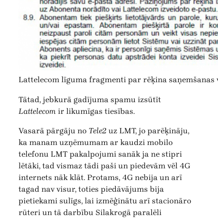
Lattelecom līguma fragmenti par rēķina saņemšanas 
Tātad, jebkurā gadījuma spamu izsūtīt
Lattelecom
ir likumīgas tiesības.
Vasarā pārgāju no
Tele2
uz LMT, jo parēķināju,
ka manam uzņēmumam ar kaudzi mobilo
telefonu LMT pakalpojumi sanāk ja ne stipri
lētāki, tad vismaz tādi paši un piedevām vēl 4G
internets nāk klāt. Protams, 4G nebija un arī
tagad nav visur, toties piedāvājums bija
pietiekami sulīgs, lai izmēģinātu arī stacionāro
rūteri un tā darbību Silakrogā paralēli