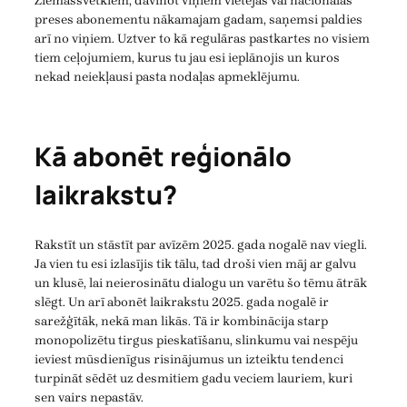
Ziemassvētkiem, dāvinot viņiem vietējās vai nacionālās
preses abonementu nākamajam gadam, saņemsi paldies
arī no viņiem. Uztver to kā regulāras pastkartes no visiem
tiem ceļojumiem, kurus tu jau esi ieplānojis un kuros
nekad neiekļausi pasta nodaļas apmeklējumu.
Kā abonēt reģionālo
laikrakstu?
Rakstīt un stāstīt par avīzēm 2025. gada nogalē nav viegli.
Ja vien tu esi izlasījis tik tālu, tad droši vien māj ar galvu
un klusē, lai neierosinātu dialogu un varētu šo tēmu ātrāk
slēgt. Un arī abonēt laikrakstu 2025. gada nogalē ir
sarežģītāk, nekā man likās. Tā ir kombinācija starp
monopolizētu tirgus pieskatīšanu, slinkumu vai nespēju
ieviest mūsdienīgus risinājumus un izteiktu tendenci
turpināt sēdēt uz desmitiem gadu veciem lauriem, kuri
sen vairs nepastāv.