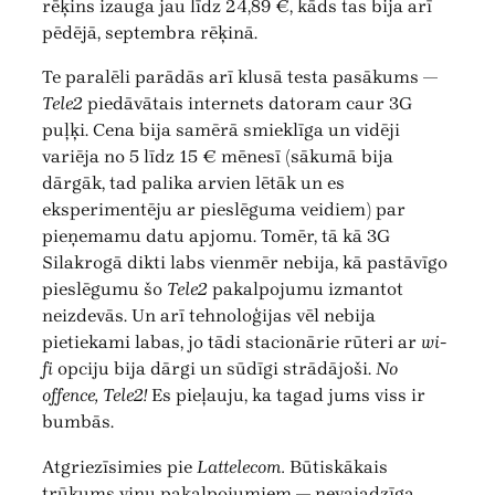
rēķins izauga jau līdz 24,89 €, kāds tas bija arī
pēdējā, septembra rēķinā.
Te paralēli parādās arī klusā testa pasākums —
Tele2
piedāvātais internets datoram caur 3G
puļķi. Cena bija samērā smieklīga un vidēji
variēja no 5 līdz 15 € mēnesī (sākumā bija
dārgāk, tad palika arvien lētāk un es
eksperimentēju ar pieslēguma veidiem) par
pieņemamu datu apjomu. Tomēr, tā kā 3G
Silakrogā dikti labs vienmēr nebija, kā pastāvīgo
pieslēgumu šo
Tele2
pakalpojumu izmantot
neizdevās. Un arī tehnoloģijas vēl nebija
pietiekami labas, jo tādi stacionārie rūteri ar
wi-
fi
opciju bija dārgi un sūdīgi strādājoši.
No
offence,
Tele2!
Es pieļauju, ka tagad jums viss ir
bumbās.
Atgriezīsimies pie
Lattelecom.
Būtiskākais
trūkums viņu pakalpojumiem — nevajadzīga