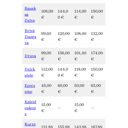
Bausk
108,00
144,0
114,00
150,00
as
€
0 €
€
€
Dzīve
Brīvā
99,60
120,00
108,00
132,00
Dauga
€
€
€
€
va
99,00
156,00
101,40
174,00
Druva
€
€
€
€
Dzirk
112,00
144,0
118,00
150,00
stele
€
0 €
€
€
Ezerz
45,00
60,00
50,00
65,00
eme
€
€
€
€
Kaleid
15,00
15,00
oskop
—
—
€
€
s
Kurze
131,88
155,88
143,88
167,88