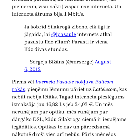
piemēram, visu nakti) vispār nav interneta. Un
interneta ātrums bija 1 Mbit/s.
Ja šobrīd Silakrogā zibeņo, cik ilgi ir
jāgaida, lai
@ipasaule
internets atkal
pazustu līdz rītam? Parasti ir viena
līdz divas stundas.
— Sergejs Bižāns (@mrserge)
August
6, 2012
Pirms vēl
Interneta Pasaule
nokļuva
Baltcom
rokās
, pieņēmu lēmumu pāriet uz
Lattelecom
, kas
nebūt nebija lētāks. Tagad interneta pieslēgums
izmaksāja jau 16,82 Ls jeb 24,03 €. Un mēs
nerunājam par optiku, mēs runājam par
dārgāko DSL, kādu Silakroga ciemā ir iespējams
iegādāties. Optikas te nav un pārredzamā
nākotnē droši vien arī nebūs. Pāris mēnešos