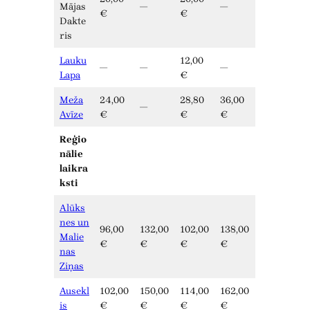
Mājas
—
—
€
€
Dakte
ris
Lauku
12,00
—
—
—
Lapa
€
Meža
24,00
28,80
36,00
—
Avīze
€
€
€
Reģio
nālie
laikra
ksti
Alūks
nes un
96,00
132,00
102,00
138,00
Malie
€
€
€
€
nas
Ziņas
Ausekl
102,00
150,00
114,00
162,00
is
€
€
€
€