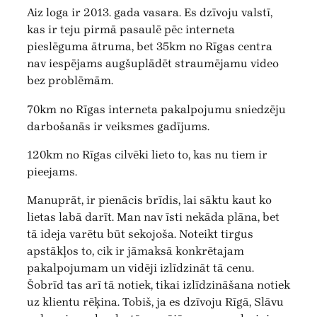
Aiz loga ir 2013. gada vasara. Es dzīvoju valstī,
kas ir teju pirmā pasaulē pēc interneta
pieslēguma ātruma, bet 35km no Rīgas centra
nav iespējams augšuplādēt straumējamu video
bez problēmām.
70km no Rīgas interneta pakalpojumu sniedzēju
darbošanās ir veiksmes gadījums.
120km no Rīgas cilvēki lieto to, kas nu tiem ir
pieejams.
Manuprāt, ir pienācis brīdis, lai sāktu kaut ko
lietas labā darīt. Man nav īsti nekāda plāna, bet
tā ideja varētu būt sekojoša. Noteikt tirgus
apstākļos to, cik ir jāmaksā konkrētajam
pakalpojumam un vidēji izlīdzināt tā cenu.
Šobrīd tas arī tā notiek, tikai izlīdzināšana notiek
uz klientu rēķina. Tobiš, ja es dzīvoju Rīgā, Slāvu