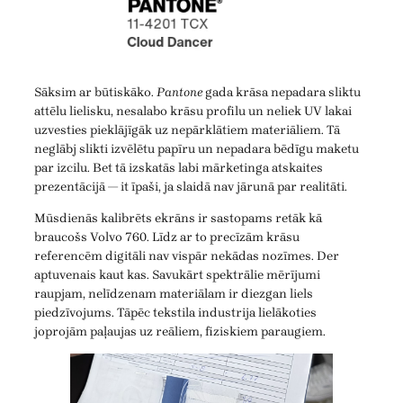
Sāksim ar būtiskāko.
Pantone
gada krāsa nepadara sliktu
attēlu lielisku, nesalabo krāsu profilu un neliek UV lakai
uzvesties pieklājīgāk uz nepārklātiem materiāliem. Tā
neglābj slikti izvēlētu papīru un nepadara bēdīgu maketu
par izcilu. Bet tā izskatās labi mārketinga atskaites
prezentācijā — it īpaši, ja slaidā nav jārunā par realitāti.
Mūsdienās kalibrēts ekrāns ir sastopams retāk kā
braucošs Volvo 760. Līdz ar to precīzām krāsu
referencēm digitāli nav vispār nekādas nozīmes. Der
aptuvenais kaut kas. Savukārt spektrālie mērījumi
raupjam, nelīdzenam materiālam ir diezgan liels
piedzīvojums. Tāpēc tekstila industrija lielākoties
joprojām paļaujas uz reāliem, fiziskiem paraugiem.