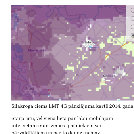
Silakroga ciems LMT 4G pārklājuma kartē 2014. gada 3
Starp citu, vēl viena lieta par labu mobilajam
internetam ir arī zemes īpašniekiem vai
pārvaldītājiem un par to daudzi nemaz