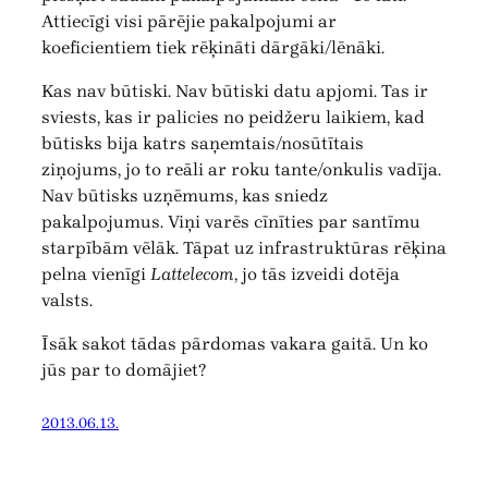
Attiecīgi visi pārējie pakalpojumi ar
koeficientiem tiek rēķināti dārgāki/lēnāki.
Kas nav būtiski. Nav būtiski datu apjomi. Tas ir
sviests, kas ir palicies no peidžeru laikiem, kad
būtisks bija katrs saņemtais/nosūtītais
ziņojums, jo to reāli ar roku tante/onkulis vadīja.
Nav būtisks uzņēmums, kas sniedz
pakalpojumus. Viņi varēs cīnīties par santīmu
starpībām vēlāk. Tāpat uz infrastruktūras rēķina
pelna vienīgi
Lattelecom
, jo tās izveidi dotēja
valsts.
Īsāk sakot tādas pārdomas vakara gaitā. Un ko
jūs par to domājiet?
2013.06.13.