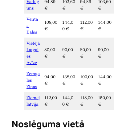
Vadug
94,89
103,60
94,89
103,60
uns
€
€
€
€
Venta
108,00
144,0
112,00
144,00
s
€
0 €
€
€
Balss
Vietējā
Latgal
80,00
90,00
80,00
90,00
es
€
€
€
€
Avīze
Zemga
94,00
138,00
100,00
144,00
les
€
€
€
€
Ziņas
Ziemeļ
112,00
144,0
118,00
150,00
latvija
€
0 €
€
€
Noslēguma vietā