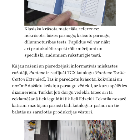
Klasiska krāsota materiāla reference:
nekrāsots, bāzes paraugs; krāsots paraugs;
dilumnoturības tests. Papildus vēl var nākt
arī protokolētie spektrālie mērījumi un
specifiski, audumiem raksturīgie testi.
Kā jau raženi un pieredzējuši informatīvās miskastes
ražotāji,
Pantone
ir radījuši TCX katalogu
(Pantone Textile
Cotton Extended)
. Tas ir paredzēts krāsotai kokvilnai un
nozīmē dažādu krāsiņu paraugu vēdekli, ar kuru spēlēties
dizaineriem. Turklāt ļoti dārgu vēdekli, tāpēc arī tā
reklamēšanā tiek ieguldīti tik lieli līdzekļi. Tekstila nozarē
katram ražotājam parasti tādi katalogi ir pašam un tie
balstās uz saražotās produkcijas vēsturi.