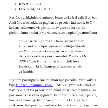
Hex
#F0EEE9
Lab
94.14, 0.42, 2.51
Nu lūk, spridziniet, dizaineri. Jums visi vārti vaļā! Bet, bet.
A kā šito nodrukāt uz papīra? Ja precīzi, tad nekā. Jo šī
krāsas reference vispār tam nav paredzēta un tās
pielietošana drukā ir vairāk sevis un iespiedēju mocīšana.
Tomēr ir risinājums arī tiem, kurus tomēr
stipri notramdījuši jaunie un stilīgie klienti
un
Pantone
gada krāsa par visām varītēm
drukātā veidā nāksies izmantot.
Pantone 11-
4201 Cloud Dancer
tonis ir ļoti, ļoti tuvs
klasiskam, krēmīgam papīram, kuru lieto
grāmatās.
No tiem paraugiem, kas nu man bija pa rokai, vistuvākais
bija
Munken Premium Cream
— Δ
E
2.49 pret referenci. Jā,
nav izcili. Bet tik precīzi nodrukāt jau ir izaicinājums. Un
pavisam droši varu apgalvot, ka ir arī citi krēmīgie papīri,
kurus var mierīgi lietot, lai būtu mums kārtīga deja
mākoņos. Respektīvi, vienkārši lietojiet krēmīgos papīrus