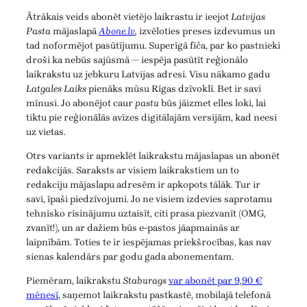
Ātrākais veids abonēt vietējo laikrastu ir ieejot
Latvijas
Pasta
mājaslapā
Abone.lv
,
izvēloties preses izdevumus un
tad noformējot pasūtījumu. Superīgā fīča, par ko pastnieki
droši ka nebūs sajūsmā — iespēja pasūtīt reģionālo
laikrakstu uz jebkuru Latvijas adresi. Visu nākamo gadu
Latgales Laiks
pienāks mūsu Rīgas dzīvoklī. Bet ir savi
mīnusi. Jo abonējot caur
pastu
būs jāizmet elles loki, lai
tiktu pie reģionālās avīzes digitālajām versijām, kad neesi
uz vietas.
Otrs variants ir apmeklēt laikrakstu mājaslapas un abonēt
redakcijās. Saraksts ar visiem laikrakstiem un to
redakciju mājaslapu adresēm ir apkopots tālāk. Tur ir
savi, īpaši piedzīvojumi. Jo ne visiem izdevies saprotamu
tehnisko risinājumu uztaisīt, citi prasa piezvanīt (OMG,
zvanīt!), un ar dažiem būs e-pastos jāapmainās ar
laipnībām. Toties te ir iespējamas priekšrocības, kas nav
sienas kalendārs par godu gada abonementam.
Piemēram, laikrakstu
Staburags
var abonēt par 9,90 €
mēnesī
, saņemot laikrakstu pastkastē, mobilajā telefonā