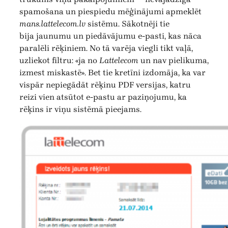
spamošana un piespiedu mēģinājumi apmeklēt
mans.lattelecom.lv
sistēmu. Sākotnēji tie
bija jaunumu un piedāvājumu e-pasti, kas nāca
paralēli rēķiniem. No tā varēja viegli tikt vaļā,
uzliekot filtru: «ja no
Lattelecom
un nav pielikuma,
izmest miskastē». Bet tie kretīni izdomāja, ka var
vispār nepiegādāt rēķinu PDF versijas, katru
reizi vien atsūtot e-pastu ar paziņojumu, ka
rēķins ir viņu sistēmā pieejams.