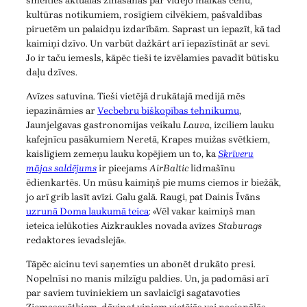
smelties aktuālas zināšanas par vidējo malkas cenu,
kultūras notikumiem, rosīgiem cilvēkiem, pašvaldības
piruetēm un palaidņu izdarībām. Saprast un iepazīt, kā tad
kaimiņi dzīvo. Un varbūt dažkārt arī iepazīstināt ar sevi.
Jo ir taču iemesls, kāpēc tieši te izvēlamies pavadīt būtisku
daļu dzīves.
Avīzes satuvina. Tieši vietējā drukātajā medijā mēs
iepazināmies ar
Vecbebru biškopības tehnikumu
,
Jaunjelgavas gastronomijas veikalu
Lauva
, izciliem lauku
kafejnīcu pasākumiem Neretā, Krapes muižas svētkiem,
kaislīgiem zemeņu lauku kopējiem un to, ka
Skrīveru
mājas saldējums
ir pieejams
AirBaltic
lidmašīnu
ēdienkartēs. Un mūsu kaimiņš pie mums ciemos ir biežāk,
jo arī grib lasīt avīzi. Galu galā. Raugi, pat Dainis Īvāns
uzrunā Doma laukumā teica
: «Vēl vakar kaimiņš man
ieteica ielūkoties Aizkraukles novada avīzes
Staburags
redaktores ievadslejā».
Tāpēc aicinu tevi saņemties un abonēt drukāto presi.
Nopelnīsi no manis milzīgu paldies. Un, ja padomāsi arī
par saviem tuviniekiem un savlaicīgi sagatavoties