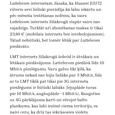
Lattelecom
internetam. Jāsaka, ka
Huawei E5172
rūteris sevi lieliski pierādīja kā labu iekārtu un
pēc mēneša testēšanas nolēmu, ka vairs
Lattelecom
internets Silakrogā vispār vairs nav
vajadzīgs. Turklāt arī abonēšanas maksa ir tikai
23,80 € (mobilais internets bez ierobežojumiem).
Tātad nebūtiski, bet tomēr lētāk par
Lattelecom
piedāvāto.
LMT internets Silakrogā šobrīd ir ātrākais un
lētākais piedāvājums. Lattelecom piedāvā līdz 10
Mbit/s pieslēgumu. Varu galvu likt ķīlā, ka
ātrums nekad nav bijis lielāks par 3 Mbit/s, līdz
ar to LMT tīklā pat tikai pie 3G interneta
pieslēgums ir būtiski labāks (lejuplāde turas
pie 10 Mbit/s, augšuplāde ~1 Mbit/s). Raugoties
uz 4G pārklājuma karti un vērojot balto
plankumu, kas labi iezīmē ciema teritoriju, es
naivi ceru, ka drīz tas iekrāsosies violets.