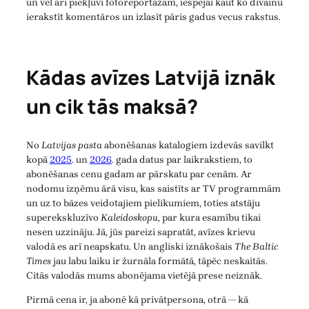
un vēl arī piekļuvi fotoreportāžām, iespējai kaut ko dīvainu
ierakstīt komentāros un izlasīt pāris gadus vecus rakstus.
Kādas avīzes Latvijā iznāk
un cik tās maksā?
No
Latvijas pasta
abonēšanas katalogiem izdevās savilkt
kopā
2025
. un
2026
. gada datus par laikrakstiem, to
abonēšanas cenu gadam ar pārskatu par cenām. Ar
nodomu izņēmu ārā visu, kas saistīts ar TV programmām
un uz to bāzes veidotajiem pielikumiem, toties atstāju
superekskluzīvo
Kaleidoskopu
, par kura esamību tikai
nesen uzzināju. Jā, jūs pareizi sapratāt, avīzes krievu
valodā es arī neapskatu. Un angliski iznākošais
The Baltic
Times
jau labu laiku ir žurnāla formātā, tāpēc neskaitās.
Citās valodās mums abonējama vietējā prese neiznāk.
Pirmā cena ir, ja abonē kā privātpersona, otrā — kā