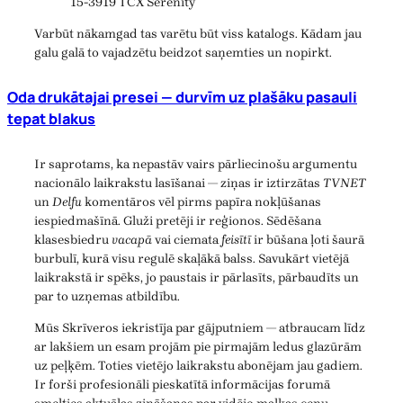
15-3919 TCX Serenity
Varbūt nākamgad tas varētu būt viss katalogs. Kādam jau
galu galā to vajadzētu beidzot saņemties un nopirkt.
Oda drukātajai presei — durvīm uz plašāku pasauli
tepat blakus
Ir saprotams, ka nepastāv vairs pārliecinošu argumentu
nacionālo laikrakstu lasīšanai — ziņas ir iztirzātas
TVNET
un
Delfu
komentāros vēl pirms papīra nokļūšanas
iespiedmašīnā. Gluži pretēji ir reģionos. Sēdēšana
klasesbiedru
vacapā
vai ciemata
feisītī
ir būšana ļoti šaurā
burbulī, kurā visu regulē skaļākā balss. Savukārt vietējā
laikrakstā ir spēks, jo paustais ir pārlasīts, pārbaudīts un
par to uzņemas atbildību.
Mūs Skrīveros iekristīja par gājputniem — atbraucam līdz
ar lakšiem un esam projām pie pirmajām ledus glazūrām
uz peļķēm. Toties vietējo laikrakstu abonējam jau gadiem.
Ir forši profesionāli pieskatītā informācijas forumā