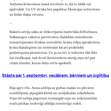
Auduma krāsošana masā ierobežo to, kā to tālāk var
apdrukāt. Un UV druka bez papildus fiksācijas neturēsies
uz lielas daļas virsmu.
—
Rakstu sēriju sāku ar dekorējamā materiāla definēšanu.
Nākamajos rakstos pievērsīšos dažādām mūsdienās
izmantojamām drukas metodēm, krāsu telpu aprakstiem,
krāsu katalogiem un sistēmām kā arī praktiskā
pielietojuma piemēriem. Un ja nu tev ir izdevies tikt līdz
šai rindkopai, tad droši komentāros atstāj ziņu arī par
citām tēmām, kuras būtu vērts apskatīt.
Stāsts par 1. septembri, vecākiem, bērniem un izglītību
Bija agrs rīts. Anna sēdēja uz gultas malas no pleciem
noslīdējušā, atpogātā kleitā un nošļukušās zeķubiksēs.
Viņa vēl nebija paguvusi nomazgāt seju un neķemmētās
matu pinkas nodevīgi atklāja nemierīgo nakti.