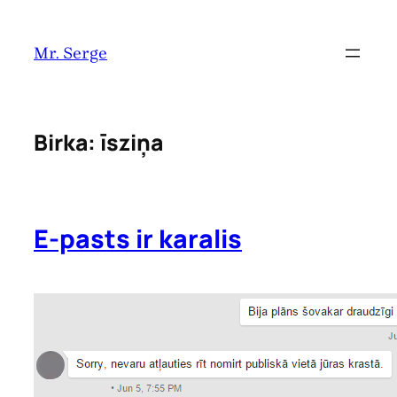
Pāriet
uz
Mr. Serge
saturu
Birka:
īsziņa
E-pasts ir karalis