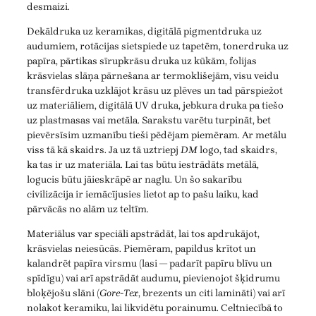
desmaizi.
Dekāldruka uz keramikas, digitālā pigmentdruka uz
audumiem, rotācijas sietspiede uz tapetēm, tonerdruka uz
papīra, pārtikas sīrupkrāsu druka uz kūkām, folijas
krāsvielas slāņa pārnešana ar termoklišejām, visu veidu
transfērdruka uzklājot krāsu uz plēves un tad pārspiežot
uz materiāliem, digitālā UV druka, jebkura druka pa tiešo
uz plastmasas vai metāla. Sarakstu varētu turpināt, bet
pievērsīsim uzmanību tieši pēdējam piemēram. Ar metālu
viss tā kā skaidrs. Ja uz tā uztriepj
DM
logo, tad skaidrs,
ka tas ir uz materiāla. Lai tas būtu iestrādāts metālā,
logucis būtu jāieskrāpē ar naglu. Un šo sakarību
civilizācija ir iemācījusies lietot ap to pašu laiku, kad
pārvācās no alām uz teltīm.
Materiālus var speciāli apstrādāt, lai tos apdrukājot,
krāsvielas neiesūcās. Piemēram, papildus krītot un
kalandrēt papīra virsmu (lasi — padarīt papīru blīvu un
spīdīgu) vai arī apstrādāt audumu, pievienojot šķidrumu
bloķējošu slāni (
Gore-Tex
, brezents un citi lamināti) vai arī
nolakot keramiku, lai likvidētu porainumu. Celtniecībā to