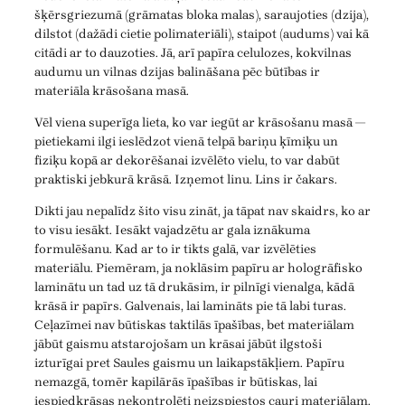
šķērsgriezumā (grāmatas bloka malas), saraujoties (dzija),
dilstot (dažādi cietie polimateriāli), staipot (audums) vai kā
citādi ar to dauzoties. Jā, arī papīra celulozes, kokvilnas
audumu un vilnas dzijas balināšana pēc būtības ir
materiāla krāsošana masā.
Vēl viena superīga lieta, ko var iegūt ar krāsošanu masā —
pietiekami ilgi ieslēdzot vienā telpā bariņu ķīmiķu un
fiziķu kopā ar dekorēšanai izvēlēto vielu, to var dabūt
praktiski jebkurā krāsā. Izņemot linu. Lins ir čakars.
Dikti jau nepalīdz šito visu zināt, ja tāpat nav skaidrs, ko ar
to visu iesākt. Iesākt vajadzētu ar gala iznākuma
formulēšanu. Kad ar to ir tikts galā, var izvēlēties
materiālu. Piemēram, ja noklāsim papīru ar hologrāfisko
laminātu un tad uz tā drukāsim, ir pilnīgi vienalga, kādā
krāsā ir papīrs. Galvenais, lai lamināts pie tā labi turas.
Ceļazīmei nav būtiskas taktilās īpašības, bet materiālam
jābūt gaismu atstarojošam un krāsai jābūt ilgstoši
izturīgai pret Saules gaismu un laikapstākļiem. Papīru
nemazgā, tomēr kapilārās īpašības ir būtiskas, lai
iespiedkrāsas nekontrolēti neizspiestos cauri materiālam.