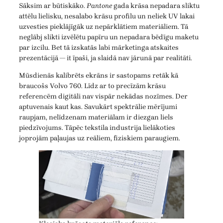
Sāksim ar būtiskāko.
Pantone
gada krāsa nepadara sliktu
attēlu lielisku, nesalabo krāsu profilu un neliek UV lakai
uzvesties pieklājīgāk uz nepārklātiem materiāliem. Tā
neglābj slikti izvēlētu papīru un nepadara bēdīgu maketu
par izcilu. Bet tā izskatās labi mārketinga atskaites
prezentācijā — it īpaši, ja slaidā nav jārunā par realitāti.
Mūsdienās kalibrēts ekrāns ir sastopams retāk kā
braucošs Volvo 760. Līdz ar to precīzām krāsu
referencēm digitāli nav vispār nekādas nozīmes. Der
aptuvenais kaut kas. Savukārt spektrālie mērījumi
raupjam, nelīdzenam materiālam ir diezgan liels
piedzīvojums. Tāpēc tekstila industrija lielākoties
joprojām paļaujas uz reāliem, fiziskiem paraugiem.