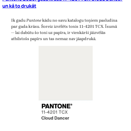
un kā to drukāt
Ik gadu
Pantone
kādu no savu katalogu toņiem pasludina
par gada krāsu. Šoreiz izvēlēts tonis 11-4201 TCX. Īsumā
— lai dabūtu šo toni uz papīra, ir vienkārši jāizvēlās
atbilstošs papīrs un tas nemaz nav jāapdrukā.