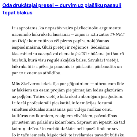
Oda drukātajai presei — durvīm uz plašāku pasauli
tepat blakus
Ir saprotams, ka nepastāv vairs pārliecinošu argumentu
nacionālo laikrakstu lasīšanai — ziņas ir iztirzātas
TVNET
un
Delfu
komentāros vēl pirms papīra nokļūšanas
iespiedmašīnā. Gluži pretēji ir reģionos. Sēdēšana
klasesbiedru
vacapā
vai ciemata
feisītī
ir būšana ļoti šaurā
burbulī, kurā visu regulē skaļākā balss. Savukārt vietējā
laikrakstā ir spēks, jo paustais ir pārlasīts, pārbaudīts un
par to uzņemas atbildību.
Mūs Skrīveros iekristīja par gājputniem — atbraucam līdz
ar lakšiem un esam projām pie pirmajām ledus glazūrām
uz peļķēm. Toties vietējo laikrakstu abonējam jau gadiem.
Ir forši profesionāli pieskatītā informācijas forumā
smelties aktuālas zināšanas par vidējo malkas cenu,
kultūras notikumiem, rosīgiem cilvēkiem, pašvaldības
piruetēm un palaidņu izdarībām. Saprast un iepazīt, kā tad
kaimiņi dzīvo. Un varbūt dažkārt arī iepazīstināt ar sevi.
Jo ir taču iemesls, kāpēc tieši te izvēlamies pavadīt būtisku