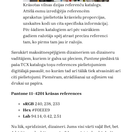
Krāsotas vilnas dzijas referenču katalogs.
Attēlā esmu izrediģējis referencēm
aprakstus (pielietotās krāsvielu proporcijas,
uzskaites kodi un cita specifiska informācija).
Pēc šādiem katalogiem arī pēc vairākiem
gadiem ražotājs spēj atrast precīzu referenci
tam, ko pirms tam jau ir ražojis.
Savukārt maksātnespējīgiem dizaineriem un dizaineru
vadītājiem, kuriem ir galva uz pleciem,
Pantone
piedāvā tā
paša TCX kataloga toņu references pielietojumiem
digitālajā pasaulē, no kurām tad arī tālāk tiek atvasināti arī
citi pielietojumi. Piemēram, atrādīšanai uz
aifoniem
vai
drukai uz papīra.
Pantone 11-4201 krāsas references
sRGB
240, 238, 233
Hex
#F0EEE9
Lab
94.14, 0.42, 2.51
Nu lūk, spridziniet, dizaineri. Jums visi vārti vaļā! Bet, bet.