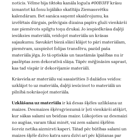
noticis. Vēlme bija
tiktoka
kanāla loguča
#00B3FF
krāsu
izmantot kā fonu lojālāko skatītāju Ziemassvētku
kalendāram. Bet sanāca saņemt skaidrojumu, ka
izvēlētais dārgais, pelēcīgais dizaina papīrs gluži vienkārši
nav piemērots spilgtu toņu drukai. Jo iespiedkrāsa daļēji
iesūksies materiālā, veidojot materiāla un krāsas
sajaukumu. Savukārt biezā slānī klājot to pāri materiālam,
piemēram, uzspiežot folijas transfēru, pazūd paša
materiāla jēga. Jo tā optiskās un taustāmās īpašības nu ir
paslēptas zem dekoratīvā slāņa. Tāpēc mēģināsim saprast,
kas tad vispār ir dekorējamie materiāli.
Krāsviela ar materiālu vai sasaistīties 3 dažādos veidos:
uzklājot to uz materiāla, daļēji iesūcinot to materiālā un
pilnībā nokrāsojot materiāla.
Uzklāšana uz materiāla
ir kā desas šķēles uzlikšana uz
maizes. Desmaizes šķērsgriezumā ir ļoti vienkārši atšķirt,
kur sākas salami un beidzas maize. Lūkojoties uz desmaizi
no augšas, varam tikai minēt, vai zem salami šķēlēm
šoreiz netika aizmirsti kaperi. Tātad pēc būtības salami un
maizes šķēle dzīvo katra savu dzīvi arī pēc kļūšanas par