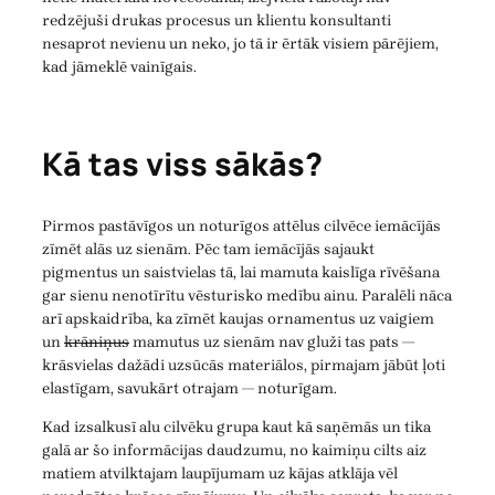
redzējuši drukas procesus un klientu konsultanti
nesaprot nevienu un neko, jo tā ir ērtāk visiem pārējiem,
kad jāmeklē vainīgais.
Kā tas viss sākās?
Pirmos pastāvīgos un noturīgos attēlus cilvēce iemācījās
zīmēt alās uz sienām. Pēc tam iemācījās sajaukt
pigmentus un saistvielas tā, lai mamuta kaislīga rīvēšana
gar sienu nenotīrītu vēsturisko medību ainu. Paralēli nāca
arī apskaidrība, ka zīmēt kaujas ornamentus uz vaigiem
un
krāniņus
mamutus uz sienām nav gluži tas pats —
krāsvielas dažādi uzsūcās materiālos, pirmajam jābūt ļoti
elastīgam, savukārt otrajam — noturīgam.
Kad izsalkusī alu cilvēku grupa kaut kā saņēmās un tika
galā ar šo informācijas daudzumu, no kaimiņu cilts aiz
matiem atvilktajam laupījumam uz kājas atklāja vēl