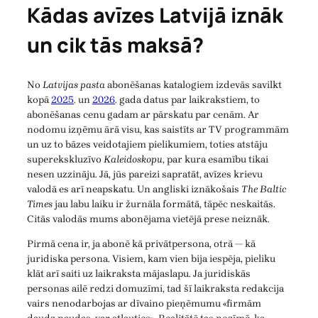
Kādas avīzes Latvijā iznāk
un cik tās maksā?
No
Latvijas pasta
abonēšanas katalogiem izdevās savilkt
kopā
2025
. un
2026
. gada datus par laikrakstiem, to
abonēšanas cenu gadam ar pārskatu par cenām. Ar
nodomu izņēmu ārā visu, kas saistīts ar TV programmām
un uz to bāzes veidotajiem pielikumiem, toties atstāju
superekskluzīvo
Kaleidoskopu
, par kura esamību tikai
nesen uzzināju. Jā, jūs pareizi sapratāt, avīzes krievu
valodā es arī neapskatu. Un angliski iznākošais
The Baltic
Times
jau labu laiku ir žurnāla formātā, tāpēc neskaitās.
Citās valodās mums abonējama vietējā prese neiznāk.
Pirmā cena ir, ja abonē kā privātpersona, otrā — kā
juridiska persona. Visiem, kam vien bija iespēja, pieliku
klāt arī saiti uz laikraksta mājaslapu. Ja juridiskās
personas ailē redzi domuzīmi, tad šī laikraksta redakcija
vairs nenodarbojas ar dīvaino pieņēmumu «firmām