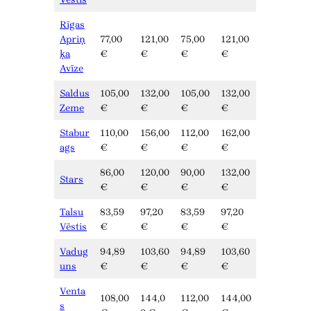
Rīgas
Apriņ
77,00
121,00
75,00
121,00
ķa
€
€
€
€
Avīze
Saldus
105,00
132,00
105,00
132,00
Zeme
€
€
€
€
Stabur
110,00
156,00
112,00
162,00
ags
€
€
€
€
86,00
120,00
90,00
132,00
Stars
€
€
€
€
Talsu
83,59
97,20
83,59
97,20
Vēstis
€
€
€
€
Vadug
94,89
103,60
94,89
103,60
uns
€
€
€
€
Venta
108,00
144,0
112,00
144,00
s