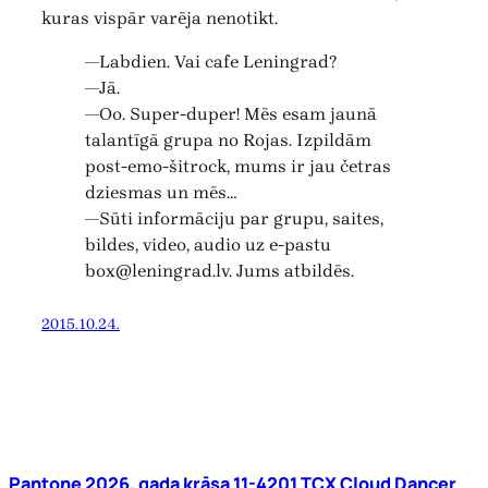
kuras vispār varēja nenotikt.
—Labdien. Vai cafe Leningrad?
—Jā.
—Oo. Super-duper! Mēs esam jaunā
talantīgā grupa no Rojas. Izpildām
post-emo-šitrock, mums ir jau četras
dziesmas un mēs…
—Sūti informāciju par grupu, saites,
bildes, video, audio uz e-pastu
box@leningrad.lv. Jums atbildēs.
2015.10.24.
Pantone 2026. gada krāsa 11-4201 TCX Cloud Dancer