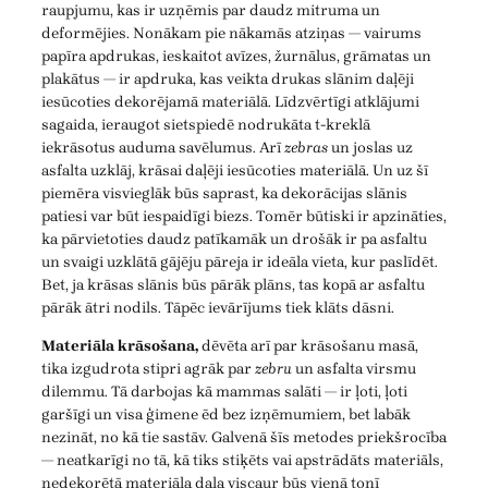
raupjumu, kas ir uzņēmis par daudz mitruma un
deformējies. Nonākam pie nākamās atziņas — vairums
papīra apdrukas, ieskaitot avīzes, žurnālus, grāmatas un
plakātus — ir apdruka, kas veikta drukas slānim daļēji
iesūcoties dekorējamā materiālā. Līdzvērtīgi atklājumi
sagaida, ieraugot sietspiedē nodrukāta t-kreklā
iekrāsotus auduma savēlumus. Arī
zebras
un joslas uz
asfalta uzklāj, krāsai daļēji iesūcoties materiālā. Un uz šī
piemēra visvieglāk būs saprast, ka dekorācijas slānis
patiesi var būt iespaidīgi biezs. Tomēr būtiski ir apzināties,
ka pārvietoties daudz patīkamāk un drošāk ir pa asfaltu
un svaigi uzklātā gājēju pāreja ir ideāla vieta, kur paslīdēt.
Bet, ja krāsas slānis būs pārāk plāns, tas kopā ar asfaltu
pārāk ātri nodils. Tāpēc ievārījums tiek klāts dāsni.
Materiāla krāsošana,
dēvēta arī par krāsošanu masā,
tika izgudrota stipri agrāk par
zebru
un asfalta virsmu
dilemmu. Tā darbojas kā mammas salāti — ir ļoti, ļoti
garšīgi un visa ģimene ēd bez izņēmumiem, bet labāk
nezināt, no kā tie sastāv. Galvenā šīs metodes priekšrocība
— neatkarīgi no tā, kā tiks stiķēts vai apstrādāts materiāls,
nedekorētā materiāla daļa viscaur būs vienā tonī