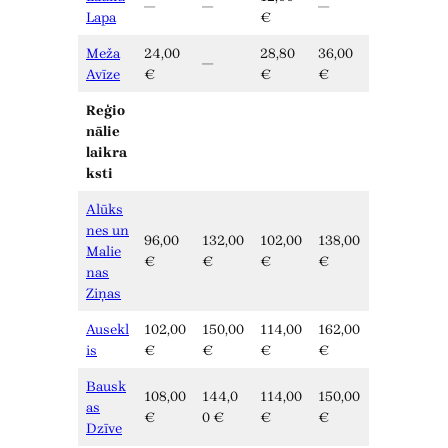
—
—
—
Lapa
€
Meža
24,00
28,80
36,00
—
Avīze
€
€
€
Reģio
nālie
laikra
ksti
Alūks
nes un
96,00
132,00
102,00
138,00
Malie
€
€
€
€
nas
Ziņas
Ausekl
102,00
150,00
114,00
162,00
is
€
€
€
€
Bausk
108,00
144,0
114,00
150,00
as
€
0 €
€
€
Dzīve