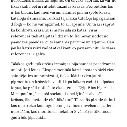
neredzētas krāsas zīmējumu. Un cilvēks saprata, ka var ne
tikai skatīt, bet arī attēlot dažādās krāsās. Pēc būtības tas
ir tas brīdis, kad mēs varam atzīmēt pirmā
spota
krāsu
kataloga dzimšanu. Turklāt tajā laikā
katalogi
tapa gaužam
dabīgi — ko nu var apzīmēt, to arī apzīmē. Un tā arī saprot,
kā konkrētā krāsa uz šī materiāla izskatās. Visas
references tiek staipītas līdzi un to, ko nevar nodot no
paaudzes paaudzē, cilts šamanis pārzīmē un atjauno. Gan
jau ka katru reizi radot atkal kaut ko pavisam citu. Jo visas
references ir galvā.
Tālākos gadu tūkstošus izmaiņas bija samērā paredzamas
un ļoti, ļoti lēnas. Eksperimentālā kārtā, tostarp bieži vien
saindējoties un nomirstot, tiek atklāti arvien jauni
pigmentu un krāsvielu veidi. Ik pa laikam radot tik īpašus
toņus, ka grūti noticēt to eksistencei. Ēģiptē tas bija zilais,
Mezopotāmijā — koši sarkanais, bet Ķīnā — abas šīs
krāsas, tika nedaudz citādākā tonī. Tā radās pirmie «idioti,
kas nepareizo katalogu lieto», jo vainas novelšana uz tiem
neprašām, kas monitorus nekalibrē, vēl pāris tūkstošus
gadu būs jāpagaida.