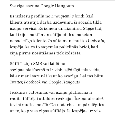
Svarīga saruna Google Hangouts.
Es izdzēsu profilu no
Draugiem.lv
brīdī, kad
klients atsūtīja darba uzdevumu šī sociālā tīkla
īsziņu servisā. Es izmetu un aizmirsu
Skype
tad,
kad trijos naktī man sūtīja bildes maketam
nepacietīga kliente. Ja sūta man kaut ko
LinkedIn,
iespēja, ka es to saņemšu palielinās brīdī, kad
ziņa pirms nosūtīšanas tiek izdzēsta.
Sūtīt īsziņu SMS vai kādā no
saziņas platformām ir visbezjēdzīgākais veids,
kā ar mani sarunāt kaut ko svarīgu. Lai tas būtu
Twitter, Facebook
vai
Google Hangouts.
Jebkuras čatošanas vai īsziņu platforma ir
radīta tūlītējai atbildes reakcijai. Īsziņa piespiež
tevi atrauties no šībrīža nodarbes un pārslēgties
uz to, ko prasa ziņas sūtītājs. Ja iespējas uzreiz