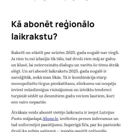
Kā abonēt reģionālo
laikrakstu?
Rakstīt un stāstīt par avīzēm 2025. gada nogalē nav viegli.
Ja vien tu esi izlasījis tik tālu, tad droši vien māj ar galvu
un klusē, lai neierosinātu dialogu un varētu šo tēmu ātrāk
slēgt. Un arī abonēt laikrakstu 2025. gada nogalē ir
sarežģītāk, nekā man likās. Tā ir kombinācija starp
monopolizētu tirgus pieskatīšanu, slinkumu vai nespēju
ieviest mūsdienīgus risinājumus un izteiktu tendenci
turpināt sēdēt uz desmitiem gadu veciem lauriem, kuri
sen vairs nepastāv.
Ātrākais veids abonēt vietējo laikrastu ir ieejot
Latvijas
Pasta
mājaslapā
Abone.lv
,
izvēloties preses izdevumus un
tad noformējot pasūtījumu. Superīgā fīča, par ko pastnieki
droši ka nebūs sajūsmā — iespēja pasūtīt reģionālo