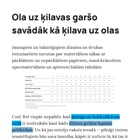
Ola uz ķilavas garšo
savādāk kā ķilava uz olas
Jaunajiem un talantīgajiem dizaina un drukas
entuziastiem sarunas par materiāliem sākas ar
pārklātiem un nepārklātiem papīriem, masā krāsotiem
specmateriāliem un aptuveni šādām tabulām:
Cool.
Bet vispār nepalīdz, kad
gaisīgā un košā zilā fona
vietā
ir nodrukāts kaut kāds
džinsu grīdas lupatas
pelēkzilais
. Un kā jau minēju raksta ievadā — pilnīgi visiem
iesaistītajiem būs sava taisnība, kāpēc ir noticis tā, kā tas ir