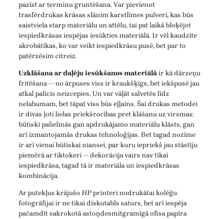
pazīst ar terminu gruntēšana. Var pievienot
trasfērdrukas krāsas slānim karstlīmes pulveri, kas būs
saistviela starp materiālu un attēlu, tai pat laikā bloķējot
iespiedkrāsas iespējas iesūkties materiālā. Ir vēl kaudzīte
akrobātikas, ko var veikt iespiedkrāsu pusē, bet par to
patērzēsim citreiz.
Uzklāšana ar daļēju iesūkšanos materiālā
ir kā dārzeņu
fritēšana — no ārpuses viss ir kraukšķīgs, bet iekšpusē jau
atkal palicis neizcepies. Un var vāļāt salvetēs līdz
nelabumam, bet tāpat viss būs eļļains. Šai drukas metodei
ir divas ļoti lielas priekšrocības pret klāšanu uz virsmas:
būtiski palielinās gan apdrukājamo materiālu klāsts, gan
arī izmantojamās drukas tehnoloģijas. Bet tagad nozīme
ir arī vienai būtiskai niansei, par kuru iepriekš jau stāstīju
piemērā ar tiktokeri — dekorācija vairs nav tikai
iespiedkrāsa, tagad tā ir materiāla un iespiedkrāsas
kombinācija.
Ar putekļus krājušo
HP
printeri nodrukātai kolēģu
fotogrāfijai ir ne tikai diskutabls saturs, bet arī iespēja
pačamdīt sakrokotā astoņdesmitgramīgā ofisa papīra