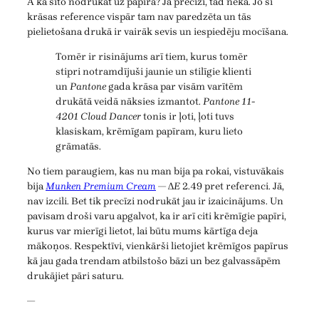
A kā šito nodrukāt uz papīra? Ja precīzi, tad nekā. Jo šī
krāsas reference vispār tam nav paredzēta un tās
pielietošana drukā ir vairāk sevis un iespiedēju mocīšana.
Tomēr ir risinājums arī tiem, kurus tomēr
stipri notramdījuši jaunie un stilīgie klienti
un
Pantone
gada krāsa par visām varītēm
drukātā veidā nāksies izmantot.
Pantone 11-
4201 Cloud Dancer
tonis ir ļoti, ļoti tuvs
klasiskam, krēmīgam papīram, kuru lieto
grāmatās.
No tiem paraugiem, kas nu man bija pa rokai, vistuvākais
bija
Munken Premium Cream
— Δ
E
2.49 pret referenci. Jā,
nav izcili. Bet tik precīzi nodrukāt jau ir izaicinājums. Un
pavisam droši varu apgalvot, ka ir arī citi krēmīgie papīri,
kurus var mierīgi lietot, lai būtu mums kārtīga deja
mākoņos. Respektīvi, vienkārši lietojiet krēmīgos papīrus
kā jau gada trendam atbilstošo bāzi un bez galvassāpēm
drukājiet pāri saturu.
—