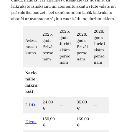
daudz naudas, var atļauties». Realitātē tas nozīmē, ka
laikrakstu iznākšanu un abonentu skaitu stutē valsts un
pašvaldību budžeti, bet uzņēmumiem labāk laikrakstu
abonēt ar avansu norēķinu caur kādu no darbiniekiem.
2025.
2026.
2025.
2026.
gads
gads
Avīzes
gads
gads
Juridi
Juridi
nosau
Privāt
Privāt
skām
skām
kums
perso
perso
perso
perso
nām
nām
nām
nām
Nacio
nālie
laikra
ksti
24,00
35,00
DDD
—
—
€
€
159,99
169,00
Diena
—
—
€
€