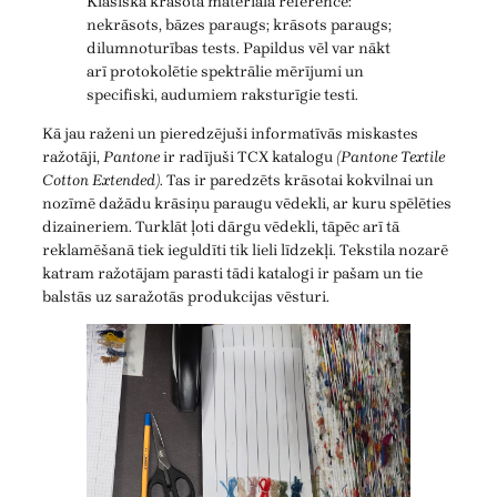
Klasiska krāsota materiāla reference:
nekrāsots, bāzes paraugs; krāsots paraugs;
dilumnoturības tests. Papildus vēl var nākt
arī protokolētie spektrālie mērījumi un
specifiski, audumiem raksturīgie testi.
Kā jau raženi un pieredzējuši informatīvās miskastes
ražotāji,
Pantone
ir radījuši TCX katalogu
(Pantone Textile
Cotton Extended)
. Tas ir paredzēts krāsotai kokvilnai un
nozīmē dažādu krāsiņu paraugu vēdekli, ar kuru spēlēties
dizaineriem. Turklāt ļoti dārgu vēdekli, tāpēc arī tā
reklamēšanā tiek ieguldīti tik lieli līdzekļi. Tekstila nozarē
katram ražotājam parasti tādi katalogi ir pašam un tie
balstās uz saražotās produkcijas vēsturi.