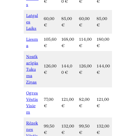
€
0 €
€
€
s
Latgal
60,00
85,00
60,00
85,00
es
€
€
€
€
Laiks
Liesm
105,60
168,00
114,00
180,00
a
€
€
€
€
Neatk
arīgās
126,00
144,0
126,00
144,00
Tuku
€
0 €
€
€
ma
Ziņas
Ogres
Vēstis
77,00
121,00
82,00
121,00
Visie
€
€
€
€
m
Rēzek
99,50
132,00
99,50
132,00
nes
€
€
€
€
Vēstis