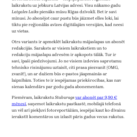
laikrakstu uz jebkuru Latvijas adresi. Visu nākamo gadu
Latgales Laiks
pienāks mūsu Rīgas dzīvoklī. Bet ir savi
mīnusi. Jo abonējot caur
pastu
būs jāizmet elles loki, lai
tiktu pie reģionālās avīzes digitālajām versijām, kad neesi
uz vietas.
Otrs variants ir apmeklēt laikrakstu mājaslapas un abonēt
redakcijās. Saraksts ar visiem laikrakstiem un to
redakciju mājaslapu adresēm ir apkopots tālāk. Tur ir
savi, īpaši piedzīvojumi. Jo ne visiem izdevies saprotamu
tehnisko risinājumu uztaisīt, citi prasa piezvanīt (OMG,
zvanīt!), un ar dažiem būs e-pastos jāapmainās ar
laipnībām. Toties te ir iespējamas priekšrocības, kas nav
sienas kalendārs par godu gada abonementam.
Piemēram, laikrakstu
Staburags
var abonēt par 9,90 €
mēnesī
, saņemot laikrakstu pastkastē, mobilajā telefonā
un vēl arī piekļuvi fotoreportāžām, iespējai kaut ko dīvainu
ierakstīt komentāros un izlasīt pāris gadus vecus rakstus.