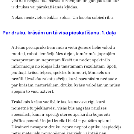
visi dati beigās tika pārlasīti rociņām un gan jau kaut kur
ir drukas vai pārskatīšanās kļūdas.
Nekas neaizvietos čaklas rokas. Un lasošu sabiedrību.
Par druku, krāsām un tā visa pieskatīšanu. 1. daļa
Attēlus pēc aprakstiem mūsu vietā ģenerē lielie valodu
modeļi, roboti iemācījušies dejot, tomēr mēs joprojām
nesaprotam un neprotam fiksēt un nodot spektrālo
informāciju no idejas līdz taustāmam rezultātam. Spoti,
pantoņi
, krāsu telpas, spektrofotometri, Mansels un
profili. Uzsākšu rakstu sēriju, kurā parunāsim nedaudz
par krāsām, materiāliem, druku, krāsu valodām un mūsu
spējām to visu uztvert.
Trakākais krāsu vadībā ir tas, ka nav svarīgi, kurā
nometnē tu pieklauvēsi, visās būs augstas raudzes
speciālisti, kam ir spēcīgi stereotipi, kā darbojas citi
ķēdītes posmi. Un ļoti izteikti bieži — gaužām aplami.
Dizaineri nesaprot druku, repro neprot optiku, iespiedējs
netic materiālu novecošanai, izejvielu ražotāji nav