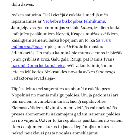
daļu dzīves.
Avīzes satuvina. Tieši vietējā drukātajā medijā mēs
iepazināmies ar
Vecbebru biškopības tehnikumu
,
Jaunjelgavas gastronomijas veikalu
Lauva
, izciliem lauku
kafejnīcu pasākumiem Neretā, Krapes muižas svētkiem,
kaislīgiem zemeņu lauku kopējiem un to, ka
Skrīveru
mājas saldējums
ir pieejams
AirBaltic
lidmašīnu
ēdienkartēs. Un mūsu kaimiņš pie mums ciemos ir biežāk,
jo arī grib lasīt avīzi. Galu galā. Raugi, pat Dainis Īvāns
uzrunā Doma laukumā teica
: «Vēl vakar kaimiņš man
ieteica ielūkoties Aizkraukles novada avīzes
Staburags
redaktores ievadslejā».
Tāpēc aicinu tevi saņemties un abonēt drukāto presi.
Nopelnīsi no manis milzīgu paldies. Un, ja padomāsi arī
par saviem tuviniekiem un savlaicīgi sagatavoties
Ziemassvētkiem, dāvinot viņiem vietējās vai nacionālās
preses abonementu nākamajam gadam, saņemsi paldies
arī no viņiem. Uztver to kā regulāras pastkartes no visiem
tiem ceļojumiem, kurus tu jau esi ieplānojis un kuros
nekad neiekļausi pasta nodaļas apmeklējumu.