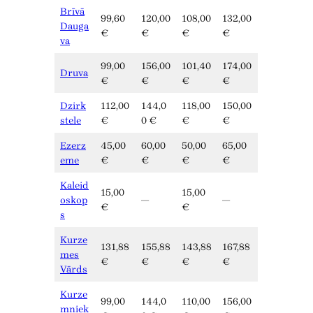
Brīvā
99,60
120,00
108,00
132,00
Dauga
€
€
€
€
va
99,00
156,00
101,40
174,00
Druva
€
€
€
€
Dzirk
112,00
144,0
118,00
150,00
stele
€
0 €
€
€
Ezerz
45,00
60,00
50,00
65,00
eme
€
€
€
€
Kaleid
15,00
15,00
oskop
—
—
€
€
s
Kurze
131,88
155,88
143,88
167,88
mes
€
€
€
€
Vārds
Kurze
99,00
144,0
110,00
156,00
mniek