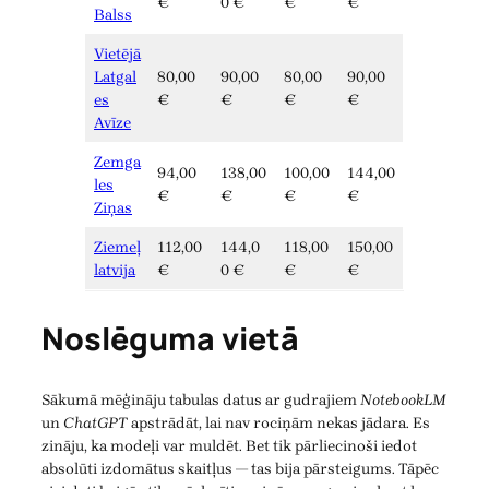
€
0 €
€
€
Balss
Vietējā
Latgal
80,00
90,00
80,00
90,00
es
€
€
€
€
Avīze
Zemga
94,00
138,00
100,00
144,00
les
€
€
€
€
Ziņas
Ziemeļ
112,00
144,0
118,00
150,00
latvija
€
0 €
€
€
Noslēguma vietā
Sākumā mēģināju tabulas datus ar gudrajiem
NotebookLM
un
ChatGPT
apstrādāt, lai nav rociņām nekas jādara. Es
zināju, ka modeļi var muldēt. Bet tik pārliecinoši iedot
absolūti izdomātus skaitļus — tas bija pārsteigums. Tāpēc