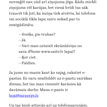
noreaģēt nav, zūd arī ziņojuma jēga. Kādu mirkli
ziņojums vēl karājas, bet vienā brīdī tas sāk
traucēt tik ļoti, ka īsziņa tiek atvērta, lai telefons
vai sociālā tīkla lapa vairs nekad par to
neatgādinātu.
—Sveiks, pie trubas?
—Jā.
—Vari man uztaisīt ekrānšāviņu no
sava iPhone www.saite.lv lapai?
—Ķer ciet.
—Paldies.
Ja jums no manis kaut ko vajag, rakstiet e-
pastus. Es varu neatbildēt uz e-pastu vairākas
dienas, bet tas man vienmēr karāsies kā
darāmais darbs. Mans e-pasts ir
box@mrserge.lv
.
Un tas bieži attiecās arī uz telefonsarunām,