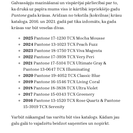
Galvassāpju mazināšanai un vispārējai pārliecībai par to,
ka drukā uz papīra mums viss ir kārtībā: iepriekšējo gadu
Pantone
gada krāsas. Arīdzan no tekstila (kokvilnas) krāsu
kataloga. 2016. un 2021. gadā pat tika izdomāts, ka gada
krāsas var būt veselas divas.
2025
Pantone 17-1230 TCX Mocha Mousse
2024
Pantone 13-1023 TCX Peach Fuzz
2023
Pantone 18-1750 TCX Viva Magenta
2022
Pantone 17-3938 TCX Very Peri
2021
Pantone 17-5104 TCX Ultimate Gray &
Pantone 13-0647 TCX Illuminating
2020
Pantone 19-4052 TCX Classic Blue
2019
Pantone 16-1546 TCX Living Coral
2018
Pantone 18-3838 TCX Ultra Violet
2017
Pantone 15-0343 TCX Greenery
2016
Pantone 13-1520 TCX Rose Quartz & Pantone
15-3919 TCX Serenity
Varbūt nākamgad tas varētu būt viss katalogs. Kādam jau
galu galā to vajadzētu beidzot saņemties un nopirkt.