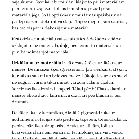
sajaukumu. Savukārt biezā slānī klājot to pāri materiālam,
piemēram, uzspiežot folijas transfēru, pazūd paša
materiāla jēga. Jo tā optiskās un taustāmās īpašības nu ir
paslēptas zem dekoratīvā slāņa. Tāpēc mēģināsim saprast,
kas tad vispār ir dekorējamie materiāli.
Krāsviela ar materiālu vai sasaistīties 3 dažādos veidos:
uzklājot to uz materiāla, daļēji iesūcinot to materiālā un
pilnībā nokrāsojot materiāla.
Uzklāšana uz materiāla
ir kā desas šķēles uzlikšana uz
maizes. Desmaizes šķērsgriezumā ir ļoti vienkārši atšķirt,
kur sākas salami un beidzas maize. Lūkojoties uz desmaizi
no augšas, varam tikai minēt, vai zem salami šķēlēm
šoreiz netika aizmirsti kaperi. Tātad pēc būtības salami un
maizes šķēle dzīvo katra savu dzīvi arī pēc kļūšanas par
desmaizi.
Dekāldruka uz keramikas, digitālā pigmentdruka uz
audumiem, rotācijas sietspiede uz tapetēm, tonerdruka uz
papīra, pārtikas sīrupkrāsu druka uz kūkām, folijas
krāsvielas slāņa pārnešana ar termoklišejām, visu veidu
transfērdruka uzklājot krāsu uz plēves un tad pārspiežot