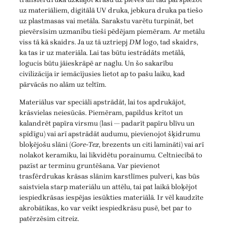
uz materiāliem, digitālā UV druka, jebkura druka pa tiešo
uz plastmasas vai metāla. Sarakstu varētu turpināt, bet
pievērsīsim uzmanību tieši pēdējam piemēram. Ar metālu
viss tā kā skaidrs. Ja uz tā uztriepj
DM
logo, tad skaidrs,
ka tas ir uz materiāla. Lai tas būtu iestrādāts metālā,
logucis būtu jāieskrāpē ar naglu. Un šo sakarību
civilizācija ir iemācījusies lietot ap to pašu laiku, kad
pārvācās no alām uz teltīm.
Materiālus var speciāli apstrādāt, lai tos apdrukājot,
krāsvielas neiesūcās. Piemēram, papildus krītot un
kalandrēt papīra virsmu (lasi — padarīt papīru blīvu un
spīdīgu) vai arī apstrādāt audumu, pievienojot šķidrumu
bloķējošu slāni (
Gore-Tex
, brezents un citi lamināti) vai arī
nolakot keramiku, lai likvidētu porainumu. Celtniecībā to
pazīst ar terminu gruntēšana. Var pievienot
trasfērdrukas krāsas slānim karstlīmes pulveri, kas būs
saistviela starp materiālu un attēlu, tai pat laikā bloķējot
iespiedkrāsas iespējas iesūkties materiālā. Ir vēl kaudzīte
akrobātikas, ko var veikt iespiedkrāsu pusē, bet par to
patērzēsim citreiz.