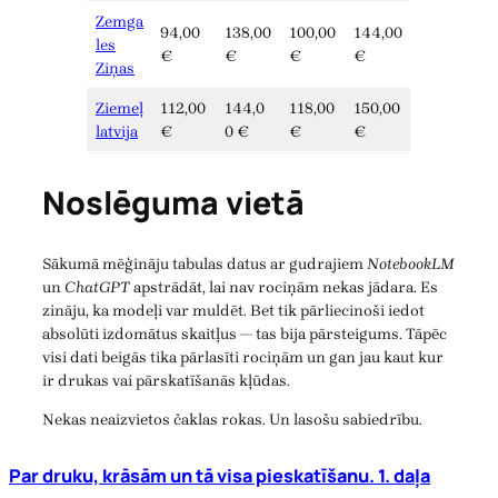
Zemga
94,00
138,00
100,00
144,00
les
€
€
€
€
Ziņas
Ziemeļ
112,00
144,0
118,00
150,00
latvija
€
0 €
€
€
Noslēguma vietā
Sākumā mēģināju tabulas datus ar gudrajiem
NotebookLM
un
ChatGPT
apstrādāt, lai nav rociņām nekas jādara. Es
zināju, ka modeļi var muldēt. Bet tik pārliecinoši iedot
absolūti izdomātus skaitļus — tas bija pārsteigums. Tāpēc
visi dati beigās tika pārlasīti rociņām un gan jau kaut kur
ir drukas vai pārskatīšanās kļūdas.
Nekas neaizvietos čaklas rokas. Un lasošu sabiedrību.
Par druku, krāsām un tā visa pieskatīšanu. 1. daļa