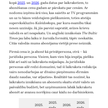
kopā
2025
. un
2026
. gada datus par laikrakstiem, to
abonēšanas cenu gadam ar pārskatu par cenām. Ar
nodomu izņēmu ārā visu, kas saistīts ar TV programmām
un uz to bāzes veidotajiem pielikumiem, toties atstāju
superekskluzīvo
Kaleidoskopu
, par kura esamību tikai
nesen uzzināju. Jā, jūs pareizi sapratāt, avīzes krievu
valodā es arī neapskatu. Un angliski iznākošais
The Baltic
Times
jau labu laiku ir žurnāla formātā, tāpēc neskaitās.
Citās valodās mums abonējama vietējā prese neiznāk.
Pirmā cena ir, ja abonē kā privātpersona, otrā — kā
juridiska persona. Visiem, kam vien bija iespēja, pieliku
klāt arī saiti uz laikraksta mājaslapu. Ja juridiskās
personas ailē redzi domuzīmi, tad šī laikraksta redakcija
vairs nenodarbojas ar dīvaino pieņēmumu «firmām
daudz naudas, var atļauties». Realitātē tas nozīmē, ka
laikrakstu iznākšanu un abonentu skaitu stutē valsts un
pašvaldību budžeti, bet uzņēmumiem labāk laikrakstu
abonēt ar avansu norēķinu caur kādu no darbiniekiem.
2025.
2026.
2025.
2026.
gads
gads