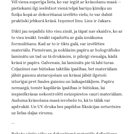
Vēl viena superīga lieta, ko var iegūt ar krāsošanu masā —
pietiekami ilgi ieslēdzot vienā telpā bariņu ķīmiķu un
fiziķu kopā ar dekorēšanai izvēlēto vielu, to var dabūt
praktiski jebkurā krāsā. Izņemot linu. Lins ir čakars.
Dikti jau nepalīdz šito visu zināt, ja tāpat nav skaidrs, ko ar
to visu iesākt. Iesākt vajadzētu ar gala iznākuma
formulēšanu. Kad ar to ir tikts galā, var izvēlēties
materiālu. Piemēram, ja noklāsim papīru ar hologrāfisko
laminātu un tad uz tā drukāsim, ir pilnīgi vienalga, kādā
krāsā ir papīrs. Galvenais, lai lamināts pie tā labi turas.
Ceļazīmei nav būtiskas taktilās īpašības, bet materiālam
jābūt gaismu atstarojošam un krāsai jābūt ilgstoši
izturīgai pret Saules gaismu un laikapstākļiem. Papīru
nemazgā, tomēr kapilārās īpašības ir būtiskas, lai
iespiedkrāsas nekontrolēti neizspiestos cauri materiālam.
Auduma krāsošana masā ierobežo to, kā to tālāk var
apdrukāt. Un UV druka bez papildus fiksācijas neturēsies
uz lielas daļas virsmu.
—
Rakstu sēriju sāku ar dekorējamā materiāla definēšanu.