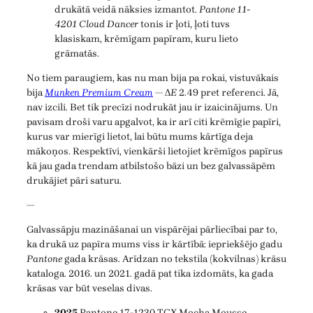
drukātā veidā nāksies izmantot.
Pantone 11-
4201 Cloud Dancer
tonis ir ļoti, ļoti tuvs
klasiskam, krēmīgam papīram, kuru lieto
grāmatās.
No tiem paraugiem, kas nu man bija pa rokai, vistuvākais
bija
Munken Premium Cream
— Δ
E
2.49 pret referenci. Jā,
nav izcili. Bet tik precīzi nodrukāt jau ir izaicinājums. Un
pavisam droši varu apgalvot, ka ir arī citi krēmīgie papīri,
kurus var mierīgi lietot, lai būtu mums kārtīga deja
mākoņos. Respektīvi, vienkārši lietojiet krēmīgos papīrus
kā jau gada trendam atbilstošo bāzi un bez galvassāpēm
drukājiet pāri saturu.
—
Galvassāpju mazināšanai un vispārējai pārliecībai par to,
ka drukā uz papīra mums viss ir kārtībā: iepriekšējo gadu
Pantone
gada krāsas. Arīdzan no tekstila (kokvilnas) krāsu
kataloga. 2016. un 2021. gadā pat tika izdomāts, ka gada
krāsas var būt veselas divas.
2025
Pantone 17-1230 TCX Mocha Mousse