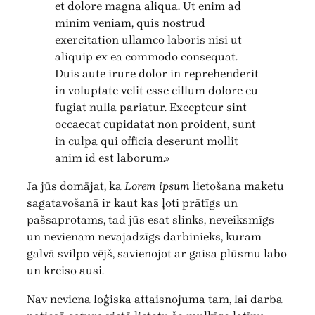
et dolore magna aliqua. Ut enim ad
minim veniam, quis nostrud
exercitation ullamco laboris nisi ut
aliquip ex ea commodo consequat.
Duis aute irure dolor in reprehenderit
in voluptate velit esse cillum dolore eu
fugiat nulla pariatur. Excepteur sint
occaecat cupidatat non proident, sunt
in culpa qui officia deserunt mollit
anim id est laborum.»
Ja jūs domājat, ka
Lorem ipsum
lietošana maketu
sagatavošanā ir kaut kas ļoti prātīgs un
pašsaprotams, tad jūs esat slinks, neveiksmīgs
un nevienam nevajadzīgs darbinieks, kuram
galvā svilpo vējš, savienojot ar gaisa plūsmu labo
un kreiso ausi.
Nav neviena loģiska attaisnojuma tam, lai darba