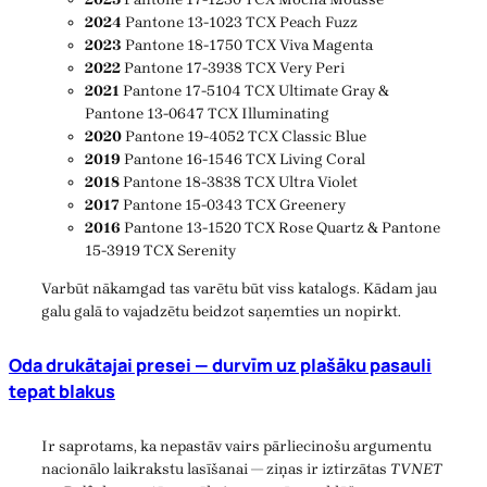
2024
Pantone 13-1023 TCX Peach Fuzz
2023
Pantone 18-1750 TCX Viva Magenta
2022
Pantone 17-3938 TCX Very Peri
2021
Pantone 17-5104 TCX Ultimate Gray &
Pantone 13-0647 TCX Illuminating
2020
Pantone 19-4052 TCX Classic Blue
2019
Pantone 16-1546 TCX Living Coral
2018
Pantone 18-3838 TCX Ultra Violet
2017
Pantone 15-0343 TCX Greenery
2016
Pantone 13-1520 TCX Rose Quartz & Pantone
15-3919 TCX Serenity
Varbūt nākamgad tas varētu būt viss katalogs. Kādam jau
galu galā to vajadzētu beidzot saņemties un nopirkt.
Oda drukātajai presei — durvīm uz plašāku pasauli
tepat blakus
Ir saprotams, ka nepastāv vairs pārliecinošu argumentu
nacionālo laikrakstu lasīšanai — ziņas ir iztirzātas
TVNET