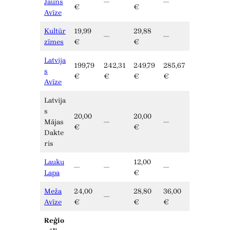
Jauns
—
—
€
€
Avīze
Kultūr
19,99
29,88
—
—
zīmes
€
€
Latvija
199,79
242,31
249,79
285,67
s
€
€
€
€
Avīze
Latvija
s
20,00
20,00
Mājas
—
—
€
€
Dakte
ris
Lauku
12,00
—
—
—
Lapa
€
Meža
24,00
28,80
36,00
—
Avīze
€
€
€
Reģio