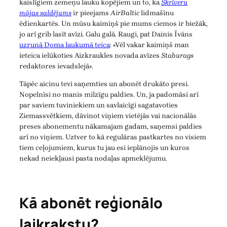
kaislīgiem zemeņu lauku kopējiem un to, ka
Skrīveru
mājas saldējums
ir pieejams
AirBaltic
lidmašīnu
ēdienkartēs. Un mūsu kaimiņš pie mums ciemos ir biežāk,
jo arī grib lasīt avīzi. Galu galā. Raugi, pat Dainis Īvāns
uzrunā Doma laukumā teica
: «Vēl vakar kaimiņš man
ieteica ielūkoties Aizkraukles novada avīzes
Staburags
redaktores ievadslejā».
Tāpēc aicinu tevi saņemties un abonēt drukāto presi.
Nopelnīsi no manis milzīgu paldies. Un, ja padomāsi arī
par saviem tuviniekiem un savlaicīgi sagatavoties
Ziemassvētkiem, dāvinot viņiem vietējās vai nacionālās
preses abonementu nākamajam gadam, saņemsi paldies
arī no viņiem. Uztver to kā regulāras pastkartes no visiem
tiem ceļojumiem, kurus tu jau esi ieplānojis un kuros
nekad neiekļausi pasta nodaļas apmeklējumu.
Kā abonēt reģionālo
laikrakstu?