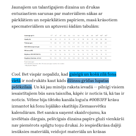
Jaunajiem un talantīgajiem dizaina un drukas
entuziastiem sarunas par materiāliem sākas ar
pārklātiem un nepārklātiem papīriem, masā krāsotiem
specmateriāliem un aptuveni šādām tabulām:
Cool.
Bet vispār nepalīdz, kad
gaisīgā un košā zilā fona
vietā
ir nodrukāts kaut kāds
džinsu grīdas lupatas
pelēkzilais
. Un kā jau minēju raksta ievadā — pilnīgi visiem
iesaistītajiem būs sava taisnība, kāpēc ir noticis tā, kā tas ir
noticis. Vēlme bija
tiktoka
kanāla loguča
#00B3FF
krāsu
izmantot kā fonu lojālāko skatītāju Ziemassvētku
kalendāram. Bet sanāca saņemt skaidrojumu, ka
izvēlētais dārgais, pelēcīgais dizaina papīrs gluži vienkārši
nav piemērots spilgtu toņu drukai. Jo iespiedkrāsa daļēji
iesūksies materiālā, veidojot materiāla un krāsas