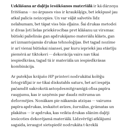
Uzklāšana ar daļēju iesūkšanos materiālā
ir kā dārzeņu
fritēšana — no ārpuses viss ir kraukšķīgs, bet iekšpusē jau
atkal palicis neizcepies. Un var vāļāt salvetēs līdz
nelabumam, bet tāpat viss būs eļļains. Šai drukas metodei
ir divas ļoti lielas priekšrocības pret klāšanu uz virsmas:
būtiski palielinās gan apdrukājamo materiālu klāsts, gan
arī izmantojamās drukas tehnoloģijas. Bet tagad nozīme
ir arī vienai būtiskai niansei, par kuru iepriekš jau stāstīju
piemērā ar tiktokeri — dekorācija vairs nav tikai
iespiedkrāsa, tagad tā ir materiāla un iespiedkrāsas
kombinācija.
Ar putekļus krājušo
HP
printeri nodrukātai kolēģu
fotogrāfijai ir ne tikai diskutabls saturs, bet arī iespēja
pačamdīt sakrokotā astoņdesmitgramīgā ofisa papīra
raupjumu, kas ir uzņēmis par daudz mitruma un
deformējies. Nonākam pie nākamās atziņas — vairums
papīra apdrukas, ieskaitot avīzes, žurnālus, grāmatas un
plakātus — ir apdruka, kas veikta drukas slānim daļēji
iesūcoties dekorējamā materiālā. Līdzvērtīgi atklājumi
sagaida, ieraugot sietspiedē nodrukāta t-kreklā