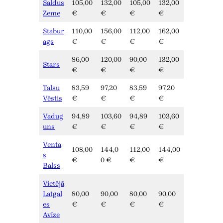
Saldus
105,00
132,00
105,00
132,00
Zeme
€
€
€
€
Stabur
110,00
156,00
112,00
162,00
ags
€
€
€
€
86,00
120,00
90,00
132,00
Stars
€
€
€
€
Talsu
83,59
97,20
83,59
97,20
Vēstis
€
€
€
€
Vadug
94,89
103,60
94,89
103,60
uns
€
€
€
€
Venta
108,00
144,0
112,00
144,00
s
€
0 €
€
€
Balss
Vietējā
Latgal
80,00
90,00
80,00
90,00
es
€
€
€
€
Avīze