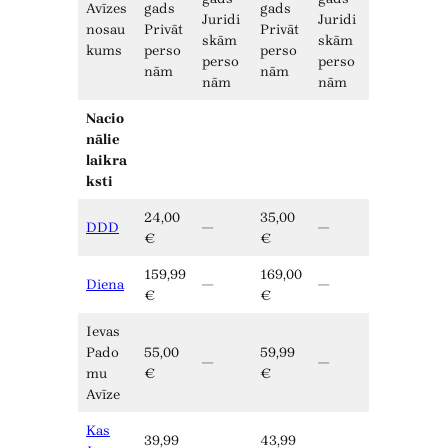
Avīzes
gads
gads
Juridi
Juridi
nosau
Privāt
Privāt
skām
skām
kums
perso
perso
perso
perso
nām
nām
nām
nām
Nacio
nālie
laikra
ksti
24,00
35,00
DDD
—
—
€
€
159,99
169,00
Diena
—
—
€
€
Ievas
Pado
55,00
59,99
—
—
mu
€
€
Avīze
Kas
39,99
43,99