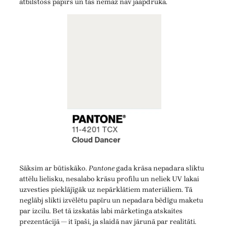
atbilstošs papīrs un tas nemaz nav jāapdrukā.
Sāksim ar būtiskāko.
Pantone
gada krāsa nepadara sliktu
attēlu lielisku, nesalabo krāsu profilu un neliek UV lakai
uzvesties pieklājīgāk uz nepārklātiem materiāliem. Tā
neglābj slikti izvēlētu papīru un nepadara bēdīgu maketu
par izcilu. Bet tā izskatās labi mārketinga atskaites
prezentācijā — it īpaši, ja slaidā nav jārunā par realitāti.