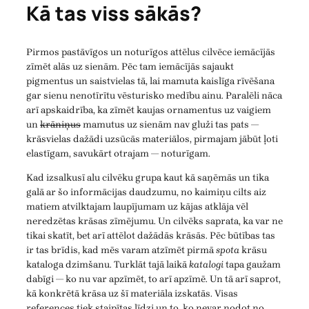
Kā tas viss sākās?
Pirmos pastāvīgos un noturīgos attēlus cilvēce iemācījās
zīmēt alās uz sienām. Pēc tam iemācījās sajaukt
pigmentus un saistvielas tā, lai mamuta kaislīga rīvēšana
gar sienu nenotīrītu vēsturisko medību ainu. Paralēli nāca
arī apskaidrība, ka zīmēt kaujas ornamentus uz vaigiem
un
krāniņus
mamutus uz sienām nav gluži tas pats —
krāsvielas dažādi uzsūcās materiālos, pirmajam jābūt ļoti
elastīgam, savukārt otrajam — noturīgam.
Kad izsalkusī alu cilvēku grupa kaut kā saņēmās un tika
galā ar šo informācijas daudzumu, no kaimiņu cilts aiz
matiem atvilktajam laupījumam uz kājas atklāja vēl
neredzētas krāsas zīmējumu. Un cilvēks saprata, ka var ne
tikai skatīt, bet arī attēlot dažādās krāsās. Pēc būtības tas
ir tas brīdis, kad mēs varam atzīmēt pirmā
spota
krāsu
kataloga dzimšanu. Turklāt tajā laikā
katalogi
tapa gaužam
dabīgi — ko nu var apzīmēt, to arī apzīmē. Un tā arī saprot,
kā konkrētā krāsa uz šī materiāla izskatās. Visas
references tiek staipītas līdzi un to, ko nevar nodot no