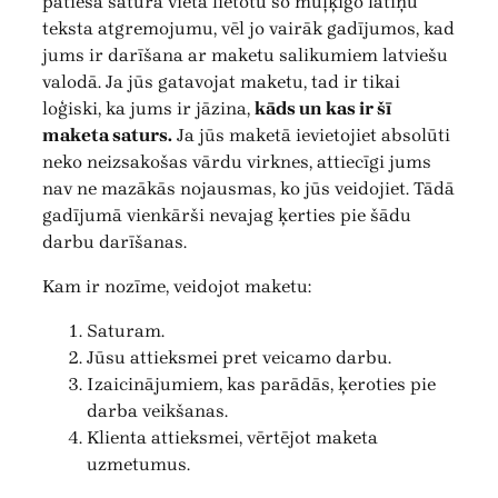
patiesā satura vietā lietotu šo muļķīgo latīņu
teksta atgremojumu, vēl jo vairāk gadījumos, kad
jums ir darīšana ar maketu salikumiem latviešu
valodā. Ja jūs gatavojat maketu, tad ir tikai
loģiski, ka jums ir jāzina,
kāds un kas ir šī
maketa saturs.
Ja jūs maketā ievietojiet absolūti
neko neizsakošas vārdu virknes, attiecīgi jums
nav ne mazākās nojausmas, ko jūs veidojiet. Tādā
gadījumā vienkārši nevajag ķerties pie šādu
darbu darīšanas.
Kam ir nozīme, veidojot maketu:
Saturam.
Jūsu attieksmei pret veicamo darbu.
Izaicinājumiem, kas parādās, ķeroties pie
darba veikšanas.
Klienta attieksmei, vērtējot maketa
uzmetumus.