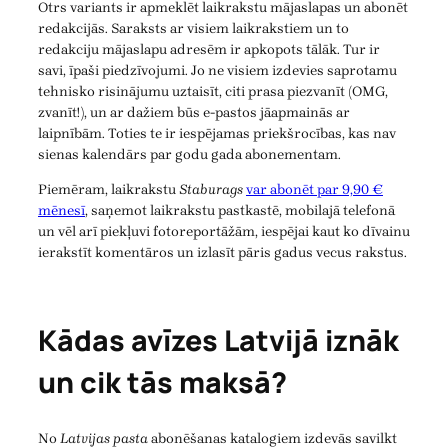
Otrs variants ir apmeklēt laikrakstu mājaslapas un abonēt
redakcijās. Saraksts ar visiem laikrakstiem un to
redakciju mājaslapu adresēm ir apkopots tālāk. Tur ir
savi, īpaši piedzīvojumi. Jo ne visiem izdevies saprotamu
tehnisko risinājumu uztaisīt, citi prasa piezvanīt (OMG,
zvanīt!), un ar dažiem būs e-pastos jāapmainās ar
laipnībām. Toties te ir iespējamas priekšrocības, kas nav
sienas kalendārs par godu gada abonementam.
Piemēram, laikrakstu
Staburags
var abonēt par 9,90 €
mēnesī
, saņemot laikrakstu pastkastē, mobilajā telefonā
un vēl arī piekļuvi fotoreportāžām, iespējai kaut ko dīvainu
ierakstīt komentāros un izlasīt pāris gadus vecus rakstus.
Kādas avīzes Latvijā iznāk
un cik tās maksā?
No
Latvijas pasta
abonēšanas katalogiem izdevās savilkt