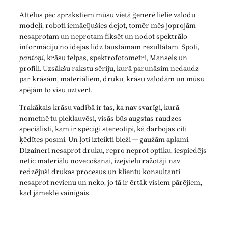
Attēlus pēc aprakstiem mūsu vietā ģenerē lielie valodu
modeļi, roboti iemācījušies dejot, tomēr mēs joprojām
nesaprotam un neprotam fiksēt un nodot spektrālo
informāciju no idejas līdz taustāmam rezultātam. Spoti,
pantoņi
, krāsu telpas, spektrofotometri, Mansels un
profili. Uzsākšu rakstu sēriju, kurā parunāsim nedaudz
par krāsām, materiāliem, druku, krāsu valodām un mūsu
spējām to visu uztvert.
Trakākais krāsu vadībā ir tas, ka nav svarīgi, kurā
nometnē tu pieklauvēsi, visās būs augstas raudzes
speciālisti, kam ir spēcīgi stereotipi, kā darbojas citi
ķēdītes posmi. Un ļoti izteikti bieži — gaužām aplami.
Dizaineri nesaprot druku, repro neprot optiku, iespiedējs
netic materiālu novecošanai, izejvielu ražotāji nav
redzējuši drukas procesus un klientu konsultanti
nesaprot nevienu un neko, jo tā ir ērtāk visiem pārējiem,
kad jāmeklē vainīgais.