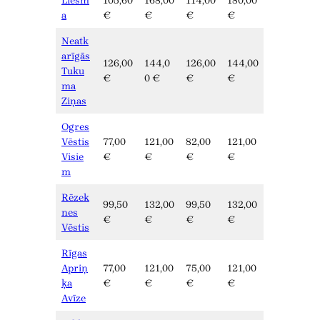
Liesm
105,60
168,00
114,00
180,00
a
€
€
€
€
Neatk
arīgās
126,00
144,0
126,00
144,00
Tuku
€
0 €
€
€
ma
Ziņas
Ogres
Vēstis
77,00
121,00
82,00
121,00
Visie
€
€
€
€
m
Rēzek
99,50
132,00
99,50
132,00
nes
€
€
€
€
Vēstis
Rīgas
Apriņ
77,00
121,00
75,00
121,00
ķa
€
€
€
€
Avīze