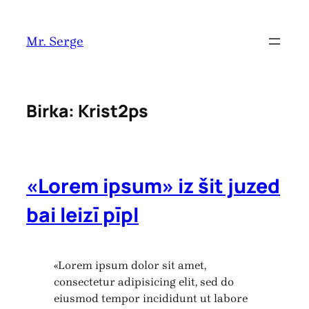
Pāriet
uz
Mr. Serge
saturu
Birka:
Krist2ps
«Lorem ipsum» iz šit juzed
bai leizī pīpl
«Lorem ipsum dolor sit amet,
consectetur adipisicing elit, sed do
eiusmod tempor incididunt ut labore