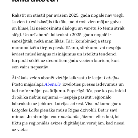
Rakstīt un stāstīt par avīzēm 2025. gada nogalē nav viegli.
Ja vien tu esi izlasījis tik tālu, tad droši vien māj ar galvu
un klusē, lai neierosinātu dialogu un varētu šo tēmu ātrāk
slēgt. Un arī abonēt laikrakstu 2025. gada nogalē ir
sarežģītāk, nekā man likās. Tā ir kombinācija starp
monopolizētu tirgus pieskatīšanu, slinkumu vai nespēju
ieviest mūsdienīgus risinājumus un izteiktu tendenci
turpināt sēdēt uz desmitiem gadu veciem lauriem, kuri
sen vairs nepastāv.
Ātrākais veids abonēt vietējo laikrastu ir ieejot
Latvijas
Pasta
mājaslapā
Abone.lv
,
izvēloties preses izdevumus un
tad noformējot pasūtījumu. Superīgā fīča, par ko pastnieki
droši ka nebūs sajūsmā — iespēja pasūtīt reģionālo
laikrakstu uz jebkuru Latvijas adresi. Visu nākamo gadu
Latgales Laiks
pienāks mūsu Rīgas dzīvoklī. Bet ir savi
mīnusi. Jo abonējot caur
pastu
būs jāizmet elles loki, lai
tiktu pie reģionālās avīzes digitālajām versijām, kad neesi
uz vietas.