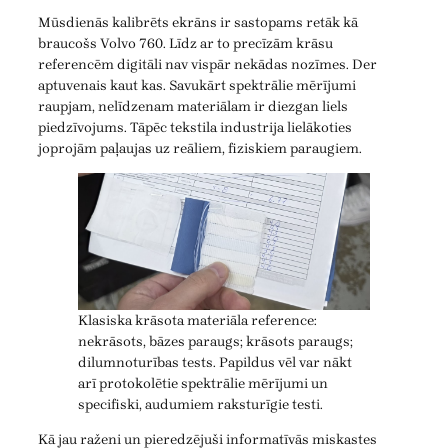
Mūsdienās kalibrēts ekrāns ir sastopams retāk kā
braucošs Volvo 760. Līdz ar to precīzām krāsu
referencēm digitāli nav vispār nekādas nozīmes. Der
aptuvenais kaut kas. Savukārt spektrālie mērījumi
raupjam, nelīdzenam materiālam ir diezgan liels
piedzīvojums. Tāpēc tekstila industrija lielākoties
joprojām paļaujas uz reāliem, fiziskiem paraugiem.
Klasiska krāsota materiāla reference:
nekrāsots, bāzes paraugs; krāsots paraugs;
dilumnoturības tests. Papildus vēl var nākt
arī protokolētie spektrālie mērījumi un
specifiski, audumiem raksturīgie testi.
Kā jau raženi un pieredzējuši informatīvās miskastes