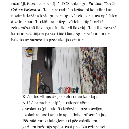
ražotāji,
Pantone
ir radījuši TCX katalogu
(Pantone Textile
Cotton Extended)
. Tas ir paredzēts krāsotai kokvilnai un
nozīmē dažādu krāsiņu paraugu vēdekli, ar kuru spēlēties
dizaineriem. Turklāt ļoti dārgu vēdekli, tāpēc arī tā
reklamēšanā tiek ieguldīti tik lieli līdzekļi. Tekstila nozarē
katram ražotājam parasti tādi katalogi ir pašam un tie
balstās uz saražotās produkcijas vēsturi.
Krāsotas vilnas dzijas referenču katalogs.
Attēlā esmu izrediģējis referencēm
aprakstus (pielietotās krāsvielu proporcijas,
uzskaites kodi un cita specifiska informācija).
Pēc šādiem katalogiem arī pēc vairākiem
gadiem ražotājs spēj atrast precīzu referenci