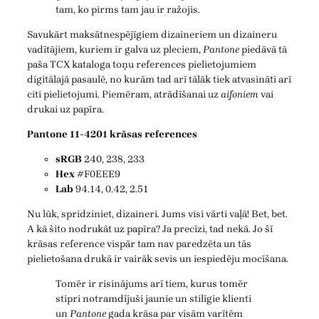
tam, ko pirms tam jau ir ražojis.
Savukārt maksātnespējīgiem dizaineriem un dizaineru
vadītājiem, kuriem ir galva uz pleciem,
Pantone
piedāvā tā
paša TCX kataloga toņu references pielietojumiem
digitālajā pasaulē, no kurām tad arī tālāk tiek atvasināti arī
citi pielietojumi. Piemēram, atrādīšanai uz
aifoniem
vai
drukai uz papīra.
Pantone 11-4201 krāsas references
sRGB
240, 238, 233
Hex
#F0EEE9
Lab
94.14, 0.42, 2.51
Nu lūk, spridziniet, dizaineri. Jums visi vārti vaļā! Bet, bet.
A kā šito nodrukāt uz papīra? Ja precīzi, tad nekā. Jo šī
krāsas reference vispār tam nav paredzēta un tās
pielietošana drukā ir vairāk sevis un iespiedēju mocīšana.
Tomēr ir risinājums arī tiem, kurus tomēr
stipri notramdījuši jaunie un stilīgie klienti
un
Pantone
gada krāsa par visām varītēm