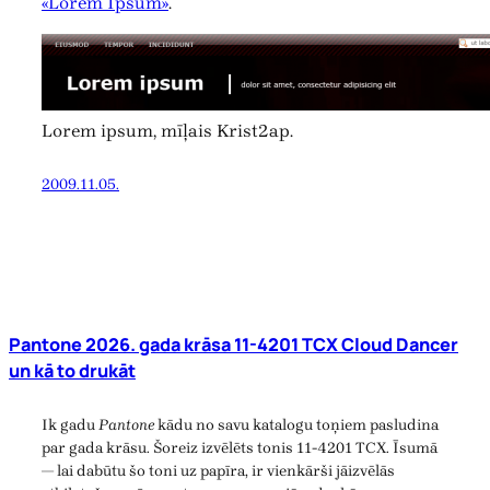
«Lorem Ipsum»
.
Lorem ipsum, mīļais Krist2ap.
2009.11.05.
Pantone 2026. gada krāsa 11-4201 TCX Cloud Dancer
un kā to drukāt
Ik gadu
Pantone
kādu no savu katalogu toņiem pasludina
par gada krāsu. Šoreiz izvēlēts tonis 11-4201 TCX. Īsumā
— lai dabūtu šo toni uz papīra, ir vienkārši jāizvēlās