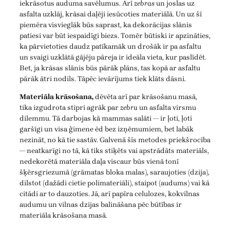
iekrāsotus auduma savēlumus. Arī
zebras
un joslas uz
asfalta uzklāj, krāsai daļēji iesūcoties materiālā. Un uz šī
piemēra visvieglāk būs saprast, ka dekorācijas slānis
patiesi var būt iespaidīgi biezs. Tomēr būtiski ir apzināties,
ka pārvietoties daudz patīkamāk un drošāk ir pa asfaltu
un svaigi uzklātā gājēju pāreja ir ideāla vieta, kur paslīdēt.
Bet, ja krāsas slānis būs pārāk plāns, tas kopā ar asfaltu
pārāk ātri nodils. Tāpēc ievārījums tiek klāts dāsni.
Materiāla krāsošana,
dēvēta arī par krāsošanu masā,
tika izgudrota stipri agrāk par
zebru
un asfalta virsmu
dilemmu. Tā darbojas kā mammas salāti — ir ļoti, ļoti
garšīgi un visa ģimene ēd bez izņēmumiem, bet labāk
nezināt, no kā tie sastāv. Galvenā šīs metodes priekšrocība
— neatkarīgi no tā, kā tiks stiķēts vai apstrādāts materiāls,
nedekorētā materiāla daļa viscaur būs vienā tonī
šķērsgriezumā (grāmatas bloka malas), saraujoties (dzija),
dilstot (dažādi cietie polimateriāli), staipot (audums) vai kā
citādi ar to dauzoties. Jā, arī papīra celulozes, kokvilnas
audumu un vilnas dzijas balināšana pēc būtības ir
materiāla krāsošana masā.