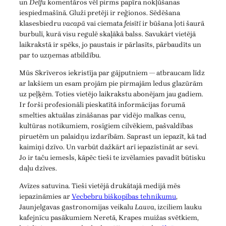
un
Delfu
komentāros vēl pirms papīra nokļūšanas
iespiedmašīnā. Gluži pretēji ir reģionos. Sēdēšana
klasesbiedru
vacapā
vai ciemata
feisītī
ir būšana ļoti šaurā
burbulī, kurā visu regulē skaļākā balss. Savukārt vietējā
laikrakstā ir spēks, jo paustais ir pārlasīts, pārbaudīts un
par to uzņemas atbildību.
Mūs Skrīveros iekristīja par gājputniem — atbraucam līdz
ar lakšiem un esam projām pie pirmajām ledus glazūrām
uz peļķēm. Toties vietējo laikrakstu abonējam jau gadiem.
Ir forši profesionāli pieskatītā informācijas forumā
smelties aktuālas zināšanas par vidējo malkas cenu,
kultūras notikumiem, rosīgiem cilvēkiem, pašvaldības
piruetēm un palaidņu izdarībām. Saprast un iepazīt, kā tad
kaimiņi dzīvo. Un varbūt dažkārt arī iepazīstināt ar sevi.
Jo ir taču iemesls, kāpēc tieši te izvēlamies pavadīt būtisku
daļu dzīves.
Avīzes satuvina. Tieši vietējā drukātajā medijā mēs
iepazināmies ar
Vecbebru biškopības tehnikumu
,
Jaunjelgavas gastronomijas veikalu
Lauva
, izciliem lauku
kafejnīcu pasākumiem Neretā, Krapes muižas svētkiem,