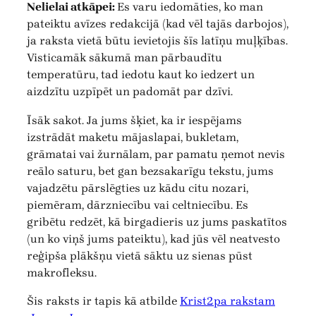
Nelielai atkāpei:
Es varu iedomāties, ko man
pateiktu avīzes redakcijā (kad vēl tajās darbojos),
ja raksta vietā būtu ievietojis šīs latīņu muļķības.
Visticamāk sākumā man pārbaudītu
temperatūru, tad iedotu kaut ko iedzert un
aizdzītu uzpīpēt un padomāt par dzīvi.
Īsāk sakot. Ja jums šķiet, ka ir iespējams
izstrādāt maketu mājaslapai, bukletam,
grāmatai vai žurnālam, par pamatu ņemot nevis
reālo saturu, bet gan bezsakarīgu tekstu, jums
vajadzētu pārslēgties uz kādu citu nozari,
piemēram, dārzniecību vai celtniecību. Es
gribētu redzēt, kā birgadieris uz jums paskatītos
(un ko viņš jums pateiktu), kad jūs vēl neatvesto
reģipša plākšņu vietā sāktu uz sienas pūst
makrofleksu.
Šis raksts ir tapis kā atbilde
Krist2pa rakstam