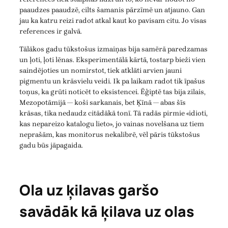
paaudzes paaudzē, cilts šamanis pārzīmē un atjauno. Gan
jau ka katru reizi radot atkal kaut ko pavisam citu. Jo visas
references ir galvā.
Tālākos gadu tūkstošus izmaiņas bija samērā paredzamas
un ļoti, ļoti lēnas. Eksperimentālā kārtā, tostarp bieži vien
saindējoties un nomirstot, tiek atklāti arvien jauni
pigmentu un krāsvielu veidi. Ik pa laikam radot tik īpašus
toņus, ka grūti noticēt to eksistencei. Ēģiptē tas bija zilais,
Mezopotāmijā — koši sarkanais, bet Ķīnā — abas šīs
krāsas, tika nedaudz citādākā tonī. Tā radās pirmie «idioti,
kas nepareizo katalogu lieto», jo vainas novelšana uz tiem
neprašām, kas monitorus nekalibrē, vēl pāris tūkstošus
gadu būs jāpagaida.
Ola uz ķilavas garšo
savādāk kā ķilava uz olas