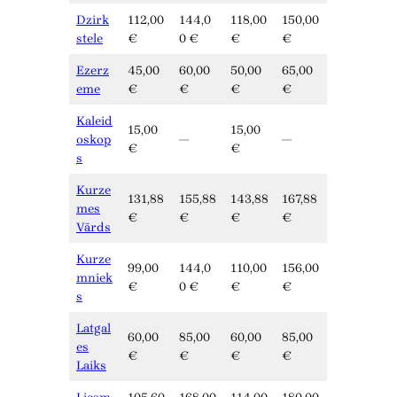
Dzirk
112,00
144,0
118,00
150,00
stele
€
0 €
€
€
Ezerz
45,00
60,00
50,00
65,00
eme
€
€
€
€
Kaleid
15,00
15,00
oskop
—
—
€
€
s
Kurze
131,88
155,88
143,88
167,88
mes
€
€
€
€
Vārds
Kurze
99,00
144,0
110,00
156,00
mniek
€
0 €
€
€
s
Latgal
60,00
85,00
60,00
85,00
es
€
€
€
€
Laiks