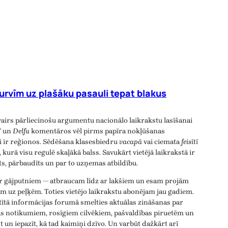
urvīm uz plašāku pasauli tepat blakus
vairs pārliecinošu argumentu nacionālo laikrakstu lasīšanai
T
un
Delfu
komentāros vēl pirms papīra nokļūšanas
ji ir reģionos. Sēdēšana klasesbiedru
vacapā
vai ciemata
feisītī
, kurā visu regulē skaļākā balss. Savukārt vietējā laikrakstā ir
īts, pārbaudīts un par to uzņemas atbildību.
ar gājputniem — atbraucam līdz ar lakšiem un esam projām
m uz peļķēm. Toties vietējo laikrakstu abonējam jau gadiem.
atītā informācijas forumā smelties aktuālas zināšanas par
as notikumiem, rosīgiem cilvēkiem, pašvaldības piruetēm un
 un iepazīt, kā tad kaimiņi dzīvo. Un varbūt dažkārt arī