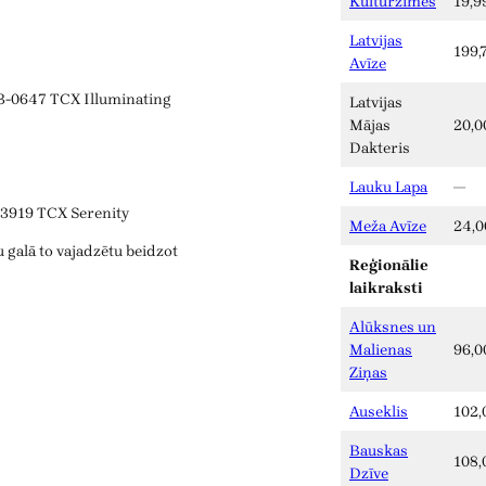
Kultūrzīmes
19,9
Latvijas
199,
Avīze
3-0647 TCX Illuminating
Latvijas
Mājas
20,0
Dakteris
Lauku Lapa
—
-3919 TCX Serenity
Meža Avīze
24,0
 galā to vajadzētu beidzot
Reģionālie
laikraksti
Alūksnes un
Malienas
96,0
Ziņas
Auseklis
102,
Bauskas
108,
Dzīve