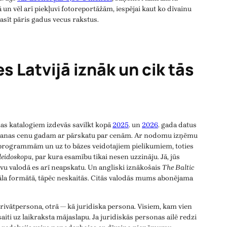
 un vēl arī piekļuvi fotoreportāžām, iespējai kaut ko dīvainu
asīt pāris gadus vecus rakstus.
s Latvijā iznāk un cik tās
s katalogiem izdevās savilkt kopā
2025
. un
2026
. gada datus
ēšanas cenu gadam ar pārskatu par cenām. Ar nodomu izņēmu
TV programmām un uz to bāzes veidotajiem pielikumiem, toties
leidoskopu
, par kura esamību tikai nesen uzzināju. Jā, jūs
ievu valodā es arī neapskatu. Un angliski iznākošais
The Baltic
nāla formātā, tāpēc neskaitās. Citās valodās mums abonējama
privātpersona, otrā — kā juridiska persona. Visiem, kam vien
ī saiti uz laikraksta mājaslapu. Ja juridiskās personas ailē redzi