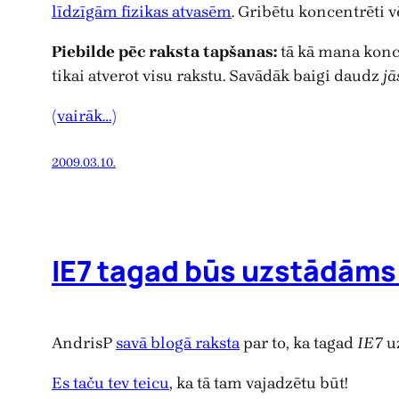
līdzīgām fizikas atvasēm
. Gribētu koncentrēti v
Piebilde pēc raksta tapšanas:
tā kā mana konce
tikai atverot visu rakstu. Savādāk baigi daudz
jā
(vairāk…)
2009.03.10.
IE7 tagad būs uzstādāms
AndrisP
savā blogā raksta
par to, ka tagad
IE7
uz
Es taču tev teicu
, ka tā tam vajadzētu būt!