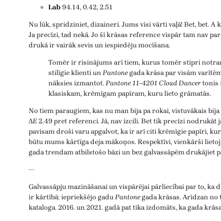
Lab
94.14, 0.42, 2.51
Nu lūk, spridziniet, dizaineri. Jums visi vārti vaļā! Bet, bet. A
Ja precīzi, tad nekā. Jo šī krāsas reference vispār tam nav pa
drukā ir vairāk sevis un iespiedēju mocīšana.
Tomēr ir risinājums arī tiem, kurus tomēr stipri notra
stilīgie klienti un
Pantone
gada krāsa par visām varītēm
nāksies izmantot.
Pantone 11-4201 Cloud Dancer
tonis i
klasiskam, krēmīgam papīram, kuru lieto grāmatās.
No tiem paraugiem, kas nu man bija pa rokai, vistuvākais bija
Δ
E
2.49 pret referenci. Jā, nav izcili. Bet tik precīzi nodrukāt 
pavisam droši varu apgalvot, ka ir arī citi krēmīgie papīri, kuru
būtu mums kārtīga deja mākoņos. Respektīvi, vienkārši lietoj
gada trendam atbilstošo bāzi un bez galvassāpēm drukājiet pā
—
Galvassāpju mazināšanai un vispārējai pārliecībai par to, ka
ir kārtībā: iepriekšējo gadu
Pantone
gada krāsas. Arīdzan no t
kataloga. 2016. un 2021. gadā pat tika izdomāts, ka gada krāsa