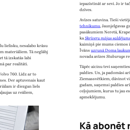
iepazīstināt ar sevi. Jo ir t
dzīves.
Avīzes satuvina. Tieši viet
tehnikumu
, Jaunjelgavas 
pasākumiem Neretā, Krapes
ka
Skrīveru mājas saldējum
kaimiņš pie mums ciemos ir b
u lielisku, nesalabo krāsu
Īvāns
uzrunā Doma laukum
iem materiāliem. Tā neglābj
novada avīzes
Staburags
re
t tā izskatās labi
ā par realitāti.
Tāpēc aicinu tevi saņemtie
paldies. Un, ja padomāsi ar
olvo 760. Līdz ar to
Ziemassvētkiem, dāvinot v
mes. Der aptuvenais kaut
gadam, saņemsi paldies arī
iālam ir diezgan liels
ceļojumiem, kurus tu jau es
aļaujas uz reāliem,
apmeklējumu.
Kā abonēt 