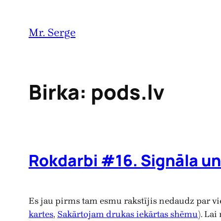
Pāriet
uz
Mr. Serge
saturu
Birka:
pods.lv
Rokdarbi #16. Signāla un 
Es jau pirms tam esmu rakstījis nedaudz par 
kartes
,
Sakārtojam drukas iekārtas shēmu
). La