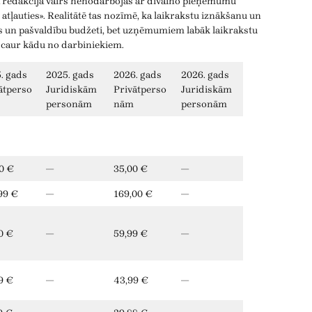
a redakcija vairs nenodarbojas ar dīvaino pieņēmumu
tļauties». Realitātē tas nozīmē, ka laikrakstu iznākšanu un
ts un pašvaldību budžeti, bet uzņēmumiem labāk laikrakstu
 caur kādu no darbiniekiem.
. gads
2025. gads
2026. gads
2026. gads
ātperso
Juridiskām
Privātperso
Juridiskām
personām
nām
personām
0 €
—
35,00 €
—
99 €
—
169,00 €
—
0 €
—
59,99 €
—
9 €
—
43,99 €
—