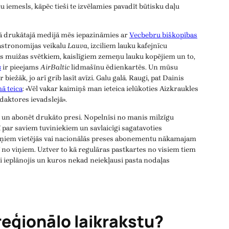
aču iemesls, kāpēc tieši te izvēlamies pavadīt būtisku daļu
ējā drukātajā medijā mēs iepazināmies ar
Vecbebru biškopības
gastronomijas veikalu
Lauva
, izciliem lauku kafejnīcu
 muižas svētkiem, kaislīgiem zemeņu lauku kopējiem un to,
s
ir pieejams
AirBaltic
lidmašīnu ēdienkartēs. Un mūsu
iežāk, jo arī grib lasīt avīzi. Galu galā. Raugi, pat Dainis
ā teica
: «Vēl vakar kaimiņš man ieteica ielūkoties Aizkraukles
daktores ievadslejā».
s un abonēt drukāto presi. Nopelnīsi no manis milzīgu
ī par saviem tuviniekiem un savlaicīgi sagatavoties
iņiem vietējās vai nacionālās preses abonementu nākamajam
 no viņiem. Uztver to kā regulāras pastkartes no visiem tiem
i ieplānojis un kuros nekad neiekļausi pasta nodaļas
reģionālo laikrakstu?