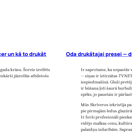
er un kā to drukāt
Oda drukātajai presei — d
gada krāsu. Šoreiz izvēlēts
Ir saprotams, ka nepastāv 
nkārši jāizvēlās atbilstošs
— ziņas ir iztirzātas
TVNE
iespiedmašīnā. Gluži pretē
ir būšana ļoti šaurā burbulī
spēks, jo paustais ir pārlas
Mūs Skrīveros iekristīja p
pie pirmajām ledus glazūrā
Ir forši profesionāli piesk
vidējo malkas cenu, kultūr
palaidņu izdarībām. Saprast