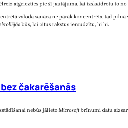
ēlreiz atgriezties pie šī jautājuma, lai izskaidrotu to n
ntrētā valoda sanāca ne pārāk koncentrēta, tad pilnā v
skrollējās
būs, lai citus rakstus ieraudzītu, hi hi.
 bez čakarēšanās
stādīšanai nebūs jālieto
Microsoft
brīnumi datu aizsar