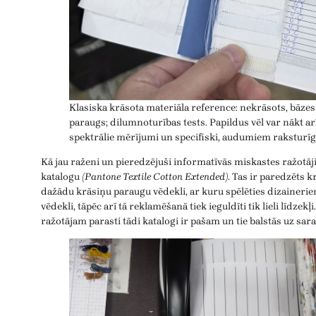
Klasiska krāsota materiāla reference: nekrāsots, bāzes
paraugs; dilumnoturības tests. Papildus vēl var nākt ar
spektrālie mērījumi un specifiski, audumiem raksturīgi
Kā jau raženi un pieredzējuši informatīvās miskastes ražotāj
katalogu
(Pantone Textile Cotton Extended)
. Tas ir paredzēts 
dažādu krāsiņu paraugu vēdekli, ar kuru spēlēties dizainerie
vēdekli, tāpēc arī tā reklamēšanā tiek ieguldīti tik lieli līdzek
ražotājam parasti tādi katalogi ir pašam un tie balstās uz sar