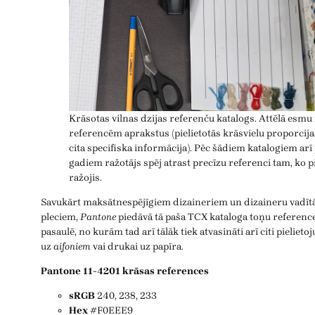
Krāsotas vilnas dzijas referenču katalogs. Attēlā esmu 
referencēm aprakstus (pielietotās krāsvielu proporcija
cita specifiska informācija). Pēc šādiem katalogiem arī
gadiem ražotājs spēj atrast precīzu referenci tam, ko p
ražojis.
Savukārt maksātnespējīgiem dizaineriem un dizaineru vadītāj
pleciem,
Pantone
piedāvā tā paša TCX kataloga toņu reference
pasaulē, no kurām tad arī tālāk tiek atvasināti arī citi pielie
uz
aifoniem
vai drukai uz papīra.
Pantone 11-4201 krāsas references
sRGB
240, 238, 233
Hex
#F0EEE9