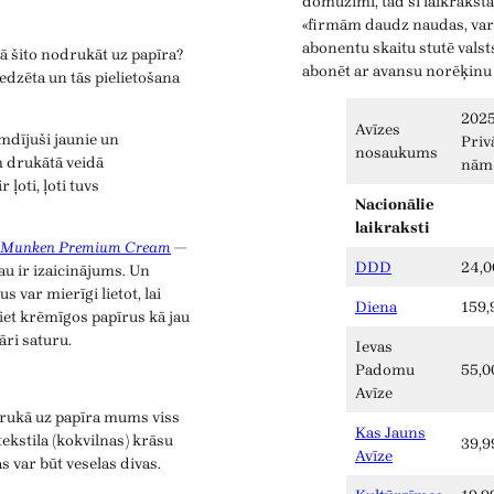
domuzīmi, tad šī laikrakst
«firmām daudz naudas, var a
abonentu skaitu stutē vals
 kā šito nodrukāt uz papīra?
abonēt ar avansu norēķinu
redzēta un tās pielietošana
2025
Avīzes
mdījuši jaunie un
Priv
nosaukums
 drukātā veidā
nām
r ļoti, ļoti tuvs
Nacionālie
laikraksti
Munken Premium Cream
—
DDD
24,0
jau ir izaicinājums. Un
s var mierīgi lietot, lai
Diena
159,
iet krēmīgos papīrus kā jau
ri saturu.
Ievas
Padomu
55,0
Avīze
 drukā uz papīra mums viss
Kas Jauns
ekstila (kokvilnas) krāsu
39,9
Avīze
s var būt veselas divas.