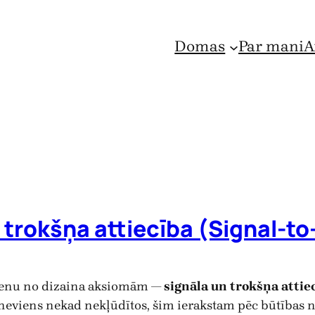
Domas
Par mani
A
trokšņa attiecība (Signal-to
vienu no dizaina aksiomām —
signāla un trokšņa attie
i neviens nekad nekļūdītos, šim ierakstam pēc būtības 