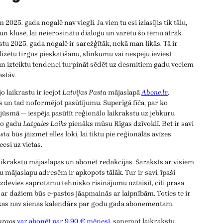
 2025. gada nogalē nav viegli. Ja vien tu esi izlasījis tik tālu,
 un klusē, lai neierosinātu dialogu un varētu šo tēmu ātrāk
stu 2025. gada nogalē ir sarežģītāk, nekā man likās. Tā ir
zētu tirgus pieskatīšanu, slinkumu vai nespēju ieviest
n izteiktu tendenci turpināt sēdēt uz desmitiem gadu veciem
astāv.
o laikrastu ir ieejot
Latvijas Pasta
mājaslapā
Abone.lv
,
s un tad noformējot pasūtījumu. Superīgā fīča, par ko
jūsmā — iespēja pasūtīt reģionālo laikrakstu uz jebkuru
mo gadu
Latgales Laiks
pienāks mūsu Rīgas dzīvoklī. Bet ir savi
stu
būs jāizmet elles loki, lai tiktu pie reģionālās avīzes
esi uz vietas.
aikrakstu mājaslapas un abonēt redakcijās. Saraksts ar visiem
u mājaslapu adresēm ir apkopots tālāk. Tur ir savi, īpaši
izdevies saprotamu tehnisko risinājumu uztaisīt, citi prasa
n ar dažiem būs e-pastos jāapmainās ar laipnībām. Toties te ir
 kas nav sienas kalendārs par godu gada abonementam.
urags
var abonēt par 9,90 € mēnesī
, saņemot laikrakstu