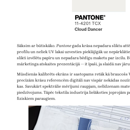
Sāksim ar būtiskāko.
Pantone
gada krāsa nepadara sliktu attēl
profilu un neliek UV lakai uzvesties pieklājīgāk uz nepārklāt
slikti izvēlētu papīru un nepadara bēdīgu maketu par izcilu. Be
mārketinga atskaites prezentācijā — it īpaši, ja slaidā nav jārun
Mūsdienās kalibrēts ekrāns ir sastopams retāk kā braucošs V
precīzām krāsu referencēm digitāli nav vispār nekādas nozī
kas. Savukārt spektrālie mērījumi raupjam, nelīdzenam mater
piedzīvojums. Tāpēc tekstila industrija lielākoties joprojām p
fiziskiem paraugiem.