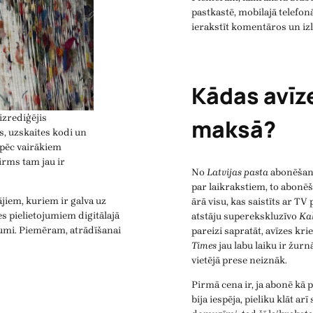
pastkastē, mobilajā telefonā
ierakstīt komentāros un izl
Kādas avīze
izrediģējis
maksā?
s, uzskaites kodi un
 pēc vairākiem
irms tam jau ir
No
Latvijas pasta
abonēšana
par laikrakstiem, to abon
iem, kuriem ir galva uz
ārā visu, kas saistīts ar 
s pielietojumiem digitālajā
atstāju superekskluzīvo
Ka
tojumi. Piemēram, atrādīšanai
pareizi sapratāt, avīzes kr
Times
jau labu laiku ir žur
vietējā prese neiznāk.
Pirmā cena ir, ja abonē kā 
bija iespēja, pieliku klāt ar