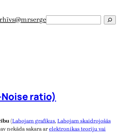
rhīvs
@mrserge
Search
-Noise ratio)
cību
(
Labojam grafikus
,
Labojam skaidrojošās
nav nekāda sakara ar
elektronikas teoriju vai