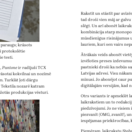
Rakstīt un stāstīt par avīzēm
tad droši vien māj ar galvu
slēgt. Un arī abonēt laikrak
kombinācija starp monopoli
mūsdienīgus risinājumus u
lauriem, kuri sen vairs nep
 paraugs; krāsots
ī protokolētie
Ātrākais veids abonēt vietēj
e testi.
izvēloties preses izdevumu
pastnieki droši ka nebūs sa
i,
Pantone
ir radījuši TCX
Latvijas adresi. Visu nāka
krāsotai kokvilnai un nozīmē
mīnusi. Jo abonējot caur
pa
m. Turklāt ļoti dārgu
digitālajām versijām, kad ne
ļi. Tekstila nozarē katram
ažotās produkcijas vēsturi.
Otrs variants ir apmeklēt l
laikrakstiem un to redakcij
piedzīvojumi. Jo ne visiem 
piezvanīt (OMG, zvanīt!), u
iespējamas priekšrocības,
Piemēram, laikrakstu
Stab