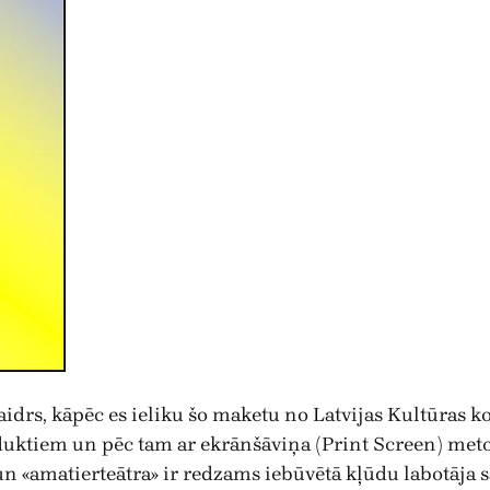
rs, kāpēc es ieliku šo maketu no Latvijas Kultūras kol
ktiem un pēc tam ar ekrānšāviņa (Print Screen) metodi 
n «amatierteātra» ir redzams iebūvētā kļūdu labotāja s