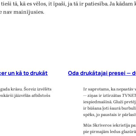
ieši tā, kā es vēlos, it īpaši, ja tā ir patiesība. Ja kāda
e nav mainījusies.
er un kā to drukāt
Oda drukātajai presei — d
gada krāsu. Šoreiz izvēlēts
Ir saprotams, ka nepastāv 
nkārši jāizvēlās atbilstošs
— ziņas ir iztirzātas
TVNE
iespiedmašīnā. Gluži pretē
ir būšana ļoti šaurā burbulī
spēks, jo paustais ir pārlas
Mūs Skrīveros iekristīja p
pie pirmajām ledus glazūrā