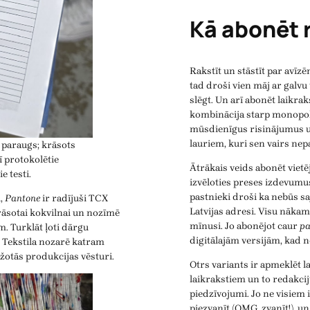
Kā abonēt 
Rakstīt un stāstīt par avīzēm
tad droši vien māj ar galvu
slēgt. Un arī abonēt laikrak
kombinācija starp monopoli
mūsdienīgus risinājumus u
lauriem, kuri sen vairs nep
 paraugs; krāsots
ī protokolētie
Ātrākais veids abonēt vietēj
e testi.
izvēloties preses izdevumu
pastnieki droši ka nebūs sa
i,
Pantone
ir radījuši TCX
Latvijas adresi. Visu nāka
krāsotai kokvilnai un nozīmē
mīnusi. Jo abonējot caur
pa
m. Turklāt ļoti dārgu
digitālajām versijām, kad ne
ļi. Tekstila nozarē katram
ažotās produkcijas vēsturi.
Otrs variants ir apmeklēt l
laikrakstiem un to redakcij
piedzīvojumi. Jo ne visiem 
piezvanīt (OMG, zvanīt!), u