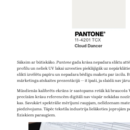
Sāksim ar būtiskāko.
Pantone
gada krāsa nepadara sliktu attēl
profilu un neliek UV lakai uzvesties pieklājīgāk uz nepārklāt
slikti izvēlētu papīru un nepadara bēdīgu maketu par izcilu. Be
mārketinga atskaites prezentācijā — it īpaši, ja slaidā nav jārun
Mūsdienās kalibrēts ekrāns ir sastopams retāk kā braucošs V
precīzām krāsu referencēm digitāli nav vispār nekādas nozī
kas. Savukārt spektrālie mērījumi raupjam, nelīdzenam mater
piedzīvojums. Tāpēc tekstila industrija lielākoties joprojām p
fiziskiem paraugiem.