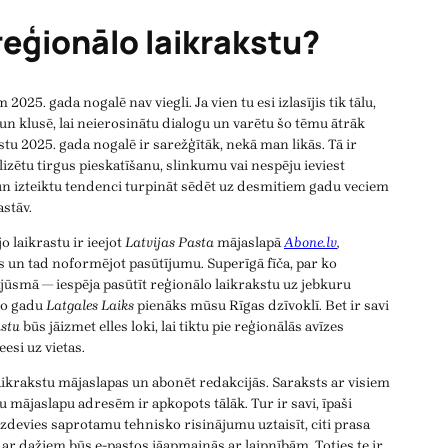
reģionālo laikrakstu?
 2025. gada nogalē nav viegli. Ja vien tu esi izlasījis tik tālu,
 un klusē, lai neierosinātu dialogu un varētu šo tēmu ātrāk
stu 2025. gada nogalē ir sarežģītāk, nekā man likās. Tā ir
zētu tirgus pieskatīšanu, slinkumu vai nespēju ieviest
n izteiktu tendenci turpināt sēdēt uz desmitiem gadu veciem
astāv.
o laikrastu ir ieejot
Latvijas Pasta
mājaslapā
Abone.lv
,
s un tad noformējot pasūtījumu. Superīgā fīča, par ko
jūsmā — iespēja pasūtīt reģionālo laikrakstu uz jebkuru
mo gadu
Latgales Laiks
pienāks mūsu Rīgas dzīvoklī. Bet ir savi
stu
būs jāizmet elles loki, lai tiktu pie reģionālās avīzes
esi uz vietas.
aikrakstu mājaslapas un abonēt redakcijās. Saraksts ar visiem
u mājaslapu adresēm ir apkopots tālāk. Tur ir savi, īpaši
izdevies saprotamu tehnisko risinājumu uztaisīt, citi prasa
n ar dažiem būs e-pastos jāapmainās ar laipnībām. Toties te ir