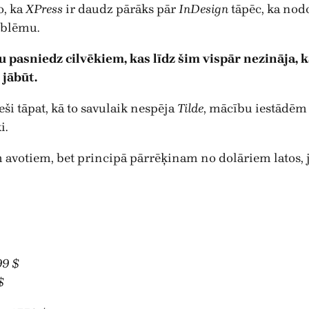
o, ka
XPress
ir daudz pārāks pār
InDesign
tāpēc, ka nod
oblēmu.
 Tu pasniedz cilvēkiem, kas līdz šim vispār nezināja,
 jābūt.
eši tāpat, kā to savulaik nespēja
Tilde
, mācību iestādēm 
i.
votiem, bet principā pārrēķinam no dolāriem latos, jo
99 $
$