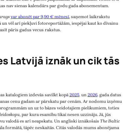
 kas nav sienas kalendārs par godu gada abonementam.
urags
var abonēt par 9,90 € mēnesī
, saņemot laikrakstu
 un vēl arī piekļuvi fotoreportāžām, iespējai kaut ko dīvainu
asīt pāris gadus vecus rakstus.
s Latvijā iznāk un cik tās
s katalogiem izdevās savilkt kopā
2025
. un
2026
. gada datus
ēšanas cenu gadam ar pārskatu par cenām. Ar nodomu izņēmu
TV programmām un uz to bāzes veidotajiem pielikumiem, toties
leidoskopu
, par kura esamību tikai nesen uzzināju. Jā, jūs
ievu valodā es arī neapskatu. Un angliski iznākošais
The Baltic
nāla formātā, tāpēc neskaitās. Citās valodās mums abonējama