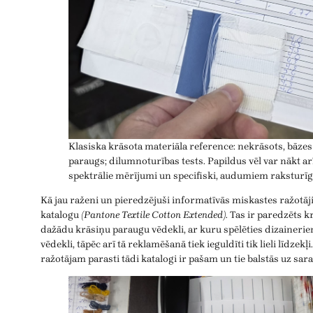
Klasiska krāsota materiāla reference: nekrāsots, bāzes
paraugs; dilumnoturības tests. Papildus vēl var nākt ar
spektrālie mērījumi un specifiski, audumiem raksturīgi
Kā jau raženi un pieredzējuši informatīvās miskastes ražotāj
katalogu
(Pantone Textile Cotton Extended)
. Tas ir paredzēts 
dažādu krāsiņu paraugu vēdekli, ar kuru spēlēties dizainerie
vēdekli, tāpēc arī tā reklamēšanā tiek ieguldīti tik lieli līdzek
ražotājam parasti tādi katalogi ir pašam un tie balstās uz sar