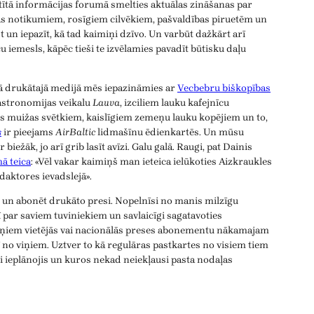
atītā informācijas forumā smelties aktuālas zināšanas par
as notikumiem, rosīgiem cilvēkiem, pašvaldības piruetēm un
 un iepazīt, kā tad kaimiņi dzīvo. Un varbūt dažkārt arī
aču iemesls, kāpēc tieši te izvēlamies pavadīt būtisku daļu
ējā drukātajā medijā mēs iepazināmies ar
Vecbebru biškopības
gastronomijas veikalu
Lauva
, izciliem lauku kafejnīcu
 muižas svētkiem, kaislīgiem zemeņu lauku kopējiem un to,
s
ir pieejams
AirBaltic
lidmašīnu ēdienkartēs. Un mūsu
iežāk, jo arī grib lasīt avīzi. Galu galā. Raugi, pat Dainis
ā teica
: «Vēl vakar kaimiņš man ieteica ielūkoties Aizkraukles
daktores ievadslejā».
s un abonēt drukāto presi. Nopelnīsi no manis milzīgu
ī par saviem tuviniekiem un savlaicīgi sagatavoties
iņiem vietējās vai nacionālās preses abonementu nākamajam
 no viņiem. Uztver to kā regulāras pastkartes no visiem tiem
i ieplānojis un kuros nekad neiekļausi pasta nodaļas