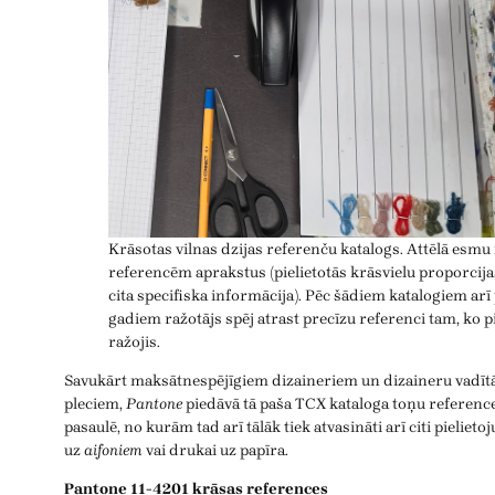
Krāsotas vilnas dzijas referenču katalogs. Attēlā esmu 
referencēm aprakstus (pielietotās krāsvielu proporcija
cita specifiska informācija). Pēc šādiem katalogiem arī
gadiem ražotājs spēj atrast precīzu referenci tam, ko p
ražojis.
Savukārt maksātnespējīgiem dizaineriem un dizaineru vadītāj
pleciem,
Pantone
piedāvā tā paša TCX kataloga toņu reference
pasaulē, no kurām tad arī tālāk tiek atvasināti arī citi pielie
uz
aifoniem
vai drukai uz papīra.
Pantone 11-4201 krāsas references