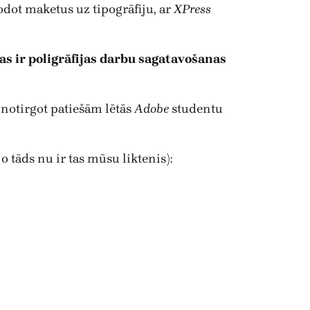
odot maketus uz tipogrāfiju, ar
XPress
 kas ir poligrāfijas darbu sagatavošanas
notirgot patiešām lētās
Adobe
studentu
 tāds nu ir tas mūsu liktenis):