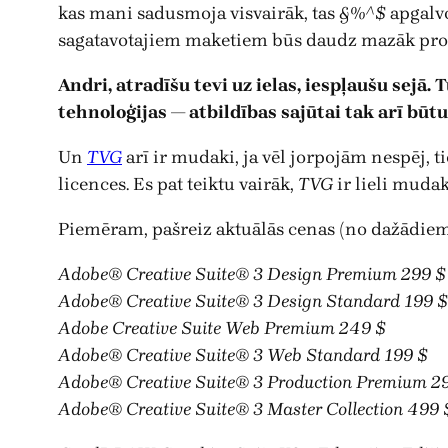
kas mani sadusmoja visvairāk, tas
&%^$
apgalv
sagatavotajiem maketiem būs daudz mazāk pr
Andri, atradīšu tevi uz ielas, iespļaušu sejā.
tehnoloģijas — atbildības sajūtai tak arī būtu
Un
TVG
arī ir mudaki, ja vēl jorpojām nespēj, ti
licences. Es pat teiktu vairāk,
TVG
ir lieli mudak
Piemēram, pašreiz aktuālās cenas (no dažādiem a
Adobe® Creative Suite® 3 Design Premium 299 $
Adobe® Creative Suite® 3 Design Standard 199 $
Adobe Creative Suite Web Premium 249 $
Adobe® Creative Suite® 3 Web Standard 199 $
Adobe® Creative Suite® 3 Production Premium 2
Adobe® Creative Suite® 3 Master Collection 499 