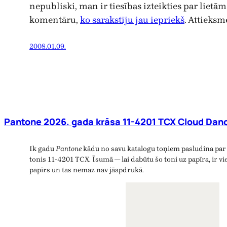
nepubliski, man ir tiesības izteikties par lietām t
komentāru,
ko sarakstīju jau iepriekš
. Attieksm
2008.01.09.
Pantone 2026. gada krāsa 11-4201 TCX Cloud Danc
Ik gadu
Pantone
kādu no savu katalogu toņiem pasludina par 
tonis 11-4201 TCX. Īsumā — lai dabūtu šo toni uz papīra, ir vie
papīrs un tas nemaz nav jāapdrukā.