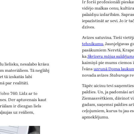
Ir forši profesionāli piesk
vidējo malkas cenu, kultūr
palaidņu izdarībām. Saprast
iepazīstināt ar sevi. Jo ir t
dzīves.
Avīzes satuvina. Tieši viet
tehnikumu
, Jaunjelgavas 
pasākumiem Neretā, Krapes
ka
Skrīveru mājas saldējum
kaimiņš pie mums ciemos ir b
u lielisku, nesalabo krāsu
Īvāns
uzrunā Doma laukum
iem materiāliem. Tā neglābj
novada avīzes
Staburags
re
t tā izskatās labi
ā par realitāti.
Tāpēc aicinu tevi saņemtie
paldies. Un, ja padomāsi ar
olvo 760. Līdz ar to
Ziemassvētkiem, dāvinot v
mes. Der aptuvenais kaut
gadam, saņemsi paldies arī
iālam ir diezgan liels
ceļojumiem, kurus tu jau es
aļaujas uz reāliem,
apmeklējumu.