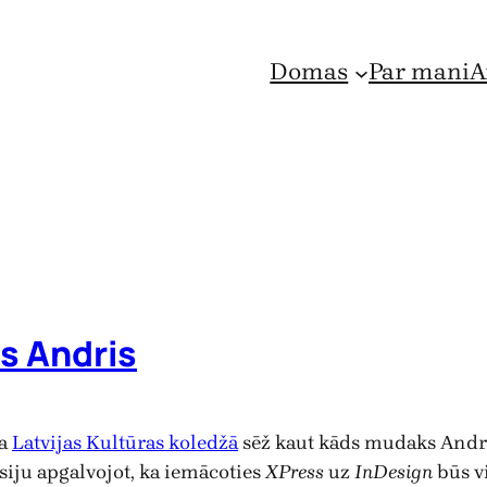
Domas
Par mani
A
as Andris
ka
Latvijas Kultūras koledžā
sēž kaut kāds mudaks Andris
siju apgalvojot, ka iemācoties
XPress
uz
InDesign
būs vi