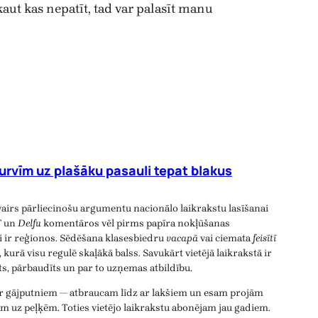
m kaut kas nepatīt, tad var palasīt manu
urvīm uz plašāku pasauli tepat blakus
vairs pārliecinošu argumentu nacionālo laikrakstu lasīšanai
T
un
Delfu
komentāros vēl pirms papīra nokļūšanas
ji ir reģionos. Sēdēšana klasesbiedru
vacapā
vai ciemata
feisītī
, kurā visu regulē skaļākā balss. Savukārt vietējā laikrakstā ir
īts, pārbaudīts un par to uzņemas atbildību.
ar gājputniem — atbraucam līdz ar lakšiem un esam projām
m uz peļķēm. Toties vietējo laikrakstu abonējam jau gadiem.