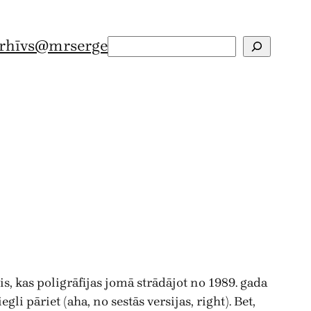
rhīvs
@mrserge
Search
, kas poligrāfijas jomā strādājot no 1989. gada
egli pāriet (aha, no sestās versijas, right). Bet,