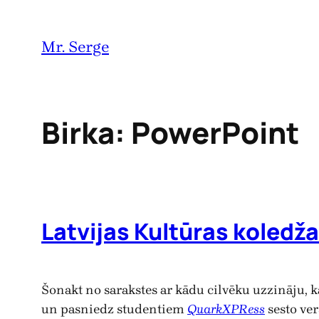
Pāriet
uz
Mr. Serge
saturu
Birka:
PowerPoint
Latvijas Kultūras koledž
Šonakt no sarakstes ar kādu cilvēku uzzināju, 
un pasniedz studentiem
QuarkXPRess
sesto ver