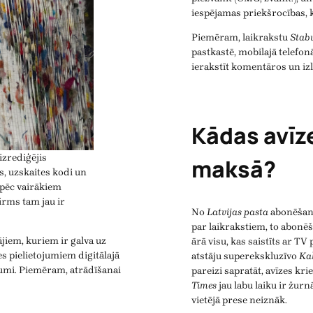
iespējamas priekšrocības,
Piemēram, laikrakstu
Stab
pastkastē, mobilajā telefonā
ierakstīt komentāros un izl
Kādas avīze
izrediģējis
maksā?
s, uzskaites kodi un
 pēc vairākiem
irms tam jau ir
No
Latvijas pasta
abonēšana
par laikrakstiem, to abon
iem, kuriem ir galva uz
ārā visu, kas saistīts ar 
s pielietojumiem digitālajā
atstāju superekskluzīvo
Ka
tojumi. Piemēram, atrādīšanai
pareizi sapratāt, avīzes kr
Times
jau labu laiku ir žur
vietējā prese neiznāk.