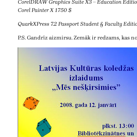
CorelDRAW Graphics Suite X3 – Education Editi
Corel Painter X 1750 $
QuarkXPress 7.2 Passport Student & Faculty Editi
P.S. Gandrīz aizmirsu. Zemāk ir redzams, kas no