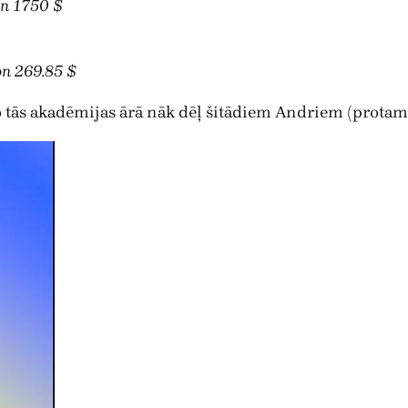
on 1750 $
on 269.85 $
 tās akadēmijas ārā nāk dēļ šitādiem Andriem (protams,