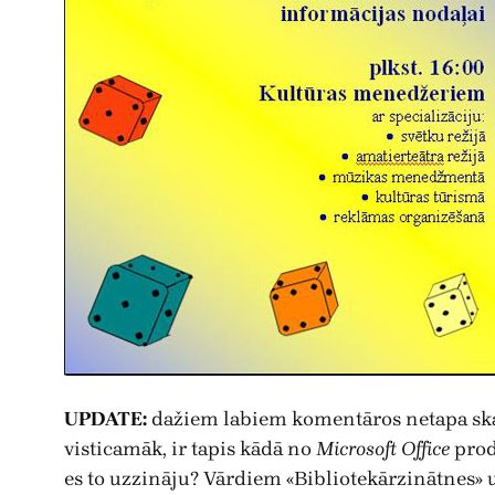
UPDATE:
dažiem labiem komentāros netapa skaid
visticamāk, ir tapis kādā no
Microsoft Office
produ
es to uzzināju? Vārdiem «Bibliotekārzinātnes» u