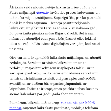
Ātrākais veids abonēt vietējo laikrastu ir ieejot
Latvijas
Pasta
mājaslapā
Abone.lv
,
izvēloties preses izdevumus un
tad noformējot pasūtījumu. Superīgā fīča, par ko pastnieki
droši ka nebūs sajūsmā — iespēja pasūtīt reģionālo
laikrakstu uz jebkuru Latvijas adresi. Visu nākamo gadu
Latgales Laiks
pienāks mūsu Rīgas dzīvoklī. Bet ir savi
mīnusi. Jo abonējot caur
pastu
būs jāizmet elles loki, lai
tiktu pie reģionālās avīzes digitālajām versijām, kad neesi
uz vietas.
Otrs variants ir apmeklēt laikrakstu mājaslapas un abonēt
redakcijās. Saraksts ar visiem laikrakstiem un to
redakciju mājaslapu adresēm ir apkopots tālāk. Tur ir
savi, īpaši piedzīvojumi. Jo ne visiem izdevies saprotamu
tehnisko risinājumu uztaisīt, citi prasa piezvanīt (OMG,
zvanīt!), un ar dažiem būs e-pastos jāapmainās ar
laipnībām. Toties te ir iespējamas priekšrocības, kas nav
sienas kalendārs par godu gada abonementam.
Piemēram, laikrakstu
Staburags
var abonēt par 9,90 €
mēnesī
, saņemot laikrakstu pastkastē, mobilajā telefonā