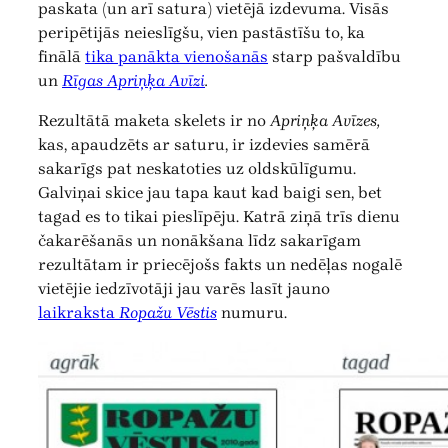
paskata (un arī satura) vietējā izdevuma. Visās
peripētijās neieslīgšu, vien pastāstīšu to, ka
finālā
tika panākta vienošanās
starp pašvaldību
un
Rīgas Apriņķa Avīzi
.
Rezultātā maketa skelets ir no
Apriņķa Avīzes,
kas, apaudzēts ar saturu, ir izdevies samērā
sakarīgs pat neskatoties uz oldskūlīgumu.
Galviņai skice jau tapa kaut kad baigi sen, bet
tagad es to tikai pieslīpēju. Katrā ziņā trīs dienu
čakarēšanās un nonākšana līdz sakarīgam
rezultātam ir priecējošs fakts un nedēļas nogalē
vietējie iedzīvotāji jau varēs lasīt jauno
laikraksta
Ropažu Vēstis
numuru.