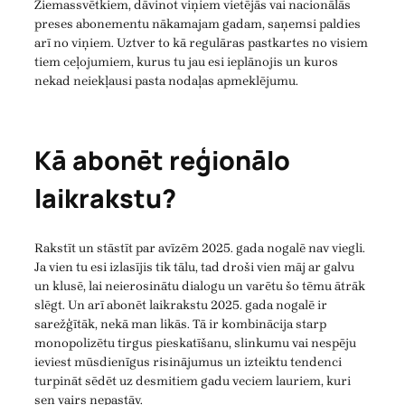
Ziemassvētkiem, dāvinot viņiem vietējās vai nacionālās
preses abonementu nākamajam gadam, saņemsi paldies
arī no viņiem. Uztver to kā regulāras pastkartes no visiem
tiem ceļojumiem, kurus tu jau esi ieplānojis un kuros
nekad neiekļausi pasta nodaļas apmeklējumu.
Kā abonēt reģionālo
laikrakstu?
Rakstīt un stāstīt par avīzēm 2025. gada nogalē nav viegli.
Ja vien tu esi izlasījis tik tālu, tad droši vien māj ar galvu
un klusē, lai neierosinātu dialogu un varētu šo tēmu ātrāk
slēgt. Un arī abonēt laikrakstu 2025. gada nogalē ir
sarežģītāk, nekā man likās. Tā ir kombinācija starp
monopolizētu tirgus pieskatīšanu, slinkumu vai nespēju
ieviest mūsdienīgus risinājumus un izteiktu tendenci
turpināt sēdēt uz desmitiem gadu veciem lauriem, kuri
sen vairs nepastāv.