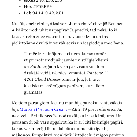
sRGB
240, 238, 233
Hex
#F0EEE9
Lab
94.14, 0.42, 2.51
Nu lūk, spridziniet, dizaineri. Jums visi vārti vaļā! Bet, bet.
A kā šito nodrukāt uz papīra? Ja precīzi, tad nekā. Jo šī
krāsas reference vispār tam nav paredzēta un tās
pielietošana drukā ir vairāk sevis un iespiedēju mocīšana.
Tomēr ir risinājums arī tiem, kurus tomēr
stipri notramdījuši jaunie un stilīgie klienti
un
Pantone
gada krāsa par visām varītēm
drukātā veidā nāksies izmantot.
Pantone 11-
4201 Cloud Dancer
tonis ir ļoti, ļoti tuvs
klasiskam, krēmīgam papīram, kuru lieto
grāmatās.
No tiem paraugiem, kas nu man bija pa rokai, vistuvākais
bija
Munken Premium Cream
— Δ
E
2.49 pret referenci. Jā,
nav izcili. Bet tik precīzi nodrukāt jau ir izaicinājums. Un
pavisam droši varu apgalvot, ka ir arī citi krēmīgie papīri,
kurus var mierīgi lietot, lai būtu mums kārtīga deja
mākoņos. Respektīvi, vienkārši lietojiet krēmīgos papīrus