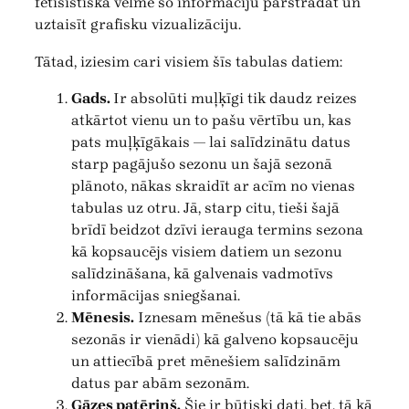
fetišistiska vēlme šo informāciju pārstrādāt un
uztaisīt grafisku vizualizāciju.
Tātad, iziesim cari visiem šīs tabulas datiem:
Gads.
Ir absolūti muļķīgi tik daudz reizes
atkārtot vienu un to pašu vērtību un, kas
pats muļķīgākais — lai salīdzinātu datus
starp pagājušo sezonu un šajā sezonā
plānoto, nākas skraidīt ar acīm no vienas
tabulas uz otru. Jā, starp citu, tieši šajā
brīdī beidzot dzīvi ierauga termins sezona
kā kopsaucējs visiem datiem un sezonu
salīdzināšana, kā galvenais vadmotīvs
informācijas sniegšanai.
Mēnesis.
Iznesam mēnešus (tā kā tie abās
sezonās ir vienādi) kā galveno kopsaucēju
un attiecībā pret mēnešiem salīdzinām
datus par abām sezonām.
Gāzes patēriņš.
Šie ir būtiski dati, bet, tā kā