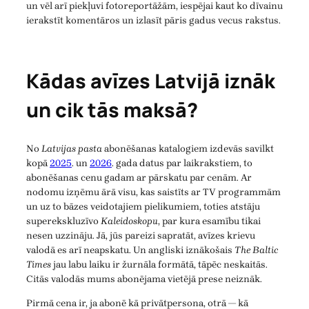
un vēl arī piekļuvi fotoreportāžām, iespējai kaut ko dīvainu
ierakstīt komentāros un izlasīt pāris gadus vecus rakstus.
Kādas avīzes Latvijā iznāk
un cik tās maksā?
No
Latvijas pasta
abonēšanas katalogiem izdevās savilkt
kopā
2025
. un
2026
. gada datus par laikrakstiem, to
abonēšanas cenu gadam ar pārskatu par cenām. Ar
nodomu izņēmu ārā visu, kas saistīts ar TV programmām
un uz to bāzes veidotajiem pielikumiem, toties atstāju
superekskluzīvo
Kaleidoskopu
, par kura esamību tikai
nesen uzzināju. Jā, jūs pareizi sapratāt, avīzes krievu
valodā es arī neapskatu. Un angliski iznākošais
The Baltic
Times
jau labu laiku ir žurnāla formātā, tāpēc neskaitās.
Citās valodās mums abonējama vietējā prese neiznāk.
Pirmā cena ir, ja abonē kā privātpersona, otrā — kā