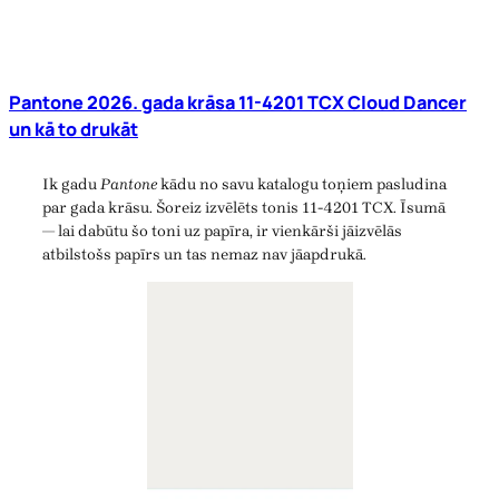
Pantone 2026. gada krāsa 11-4201 TCX Cloud Dancer
un kā to drukāt
Ik gadu
Pantone
kādu no savu katalogu toņiem pasludina
par gada krāsu. Šoreiz izvēlēts tonis 11-4201 TCX. Īsumā
— lai dabūtu šo toni uz papīra, ir vienkārši jāizvēlās
atbilstošs papīrs un tas nemaz nav jāapdrukā.