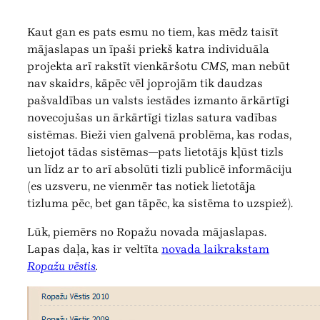
Kaut gan es pats esmu no tiem, kas mēdz taisīt
mājaslapas un īpaši priekš katra individuāla
projekta arī rakstīt vienkāršotu
CMS,
man nebūt
nav skaidrs, kāpēc vēl joprojām tik daudzas
pašvaldības un valsts iestādes izmanto ārkārtīgi
novecojušas un ārkārtīgi tizlas satura vadības
sistēmas. Bieži vien galvenā problēma, kas rodas,
lietojot tādas sistēmas—pats lietotājs kļūst tizls
un līdz ar to arī absolūti tizli publicē informāciju
(es uzsveru, ne vienmēr tas notiek lietotāja
tizluma pēc, bet gan tāpēc, ka sistēma to uzspiež).
Lūk, piemērs no Ropažu novada mājaslapas.
Lapas daļa, kas ir veltīta
novada laikrakstam
Ropažu vēstis
.