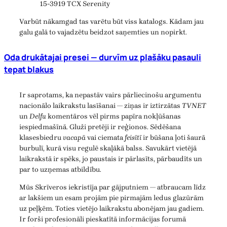
15-3919 TCX Serenity
Varbūt nākamgad tas varētu būt viss katalogs. Kādam jau
galu galā to vajadzētu beidzot saņemties un nopirkt.
Oda drukātajai presei — durvīm uz plašāku pasauli
tepat blakus
Ir saprotams, ka nepastāv vairs pārliecinošu argumentu
nacionālo laikrakstu lasīšanai — ziņas ir iztirzātas
TVNET
un
Delfu
komentāros vēl pirms papīra nokļūšanas
iespiedmašīnā. Gluži pretēji ir reģionos. Sēdēšana
klasesbiedru
vacapā
vai ciemata
feisītī
ir būšana ļoti šaurā
burbulī, kurā visu regulē skaļākā balss. Savukārt vietējā
laikrakstā ir spēks, jo paustais ir pārlasīts, pārbaudīts un
par to uzņemas atbildību.
Mūs Skrīveros iekristīja par gājputniem — atbraucam līdz
ar lakšiem un esam projām pie pirmajām ledus glazūrām
uz peļķēm. Toties vietējo laikrakstu abonējam jau gadiem.
Ir forši profesionāli pieskatītā informācijas forumā