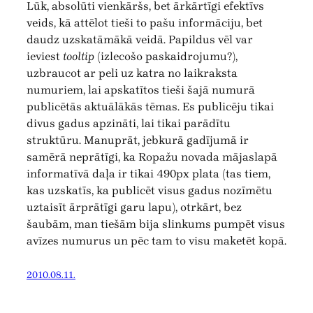
Lūk, absolūti vienkāršs, bet ārkārtīgi efektīvs
veids, kā attēlot tieši to pašu informāciju, bet
daudz uzskatāmākā veidā. Papildus vēl var
ieviest
tooltip
(izlecošo paskaidrojumu?),
uzbraucot ar peli uz katra no laikraksta
numuriem, lai apskatītos tieši šajā numurā
publicētās aktuālākās tēmas. Es publicēju tikai
divus gadus apzināti, lai tikai parādītu
struktūru. Manuprāt, jebkurā gadījumā ir
samērā neprātīgi, ka Ropažu novada mājaslapā
informatīvā daļa ir tikai 490px plata (tas tiem,
kas uzskatīs, ka publicēt visus gadus nozīmētu
uztaisīt ārprātīgi garu lapu), otrkārt, bez
šaubām, man tiešām bija slinkums pumpēt visus
avīzes numurus un pēc tam to visu maketēt kopā.
2010.08.11.