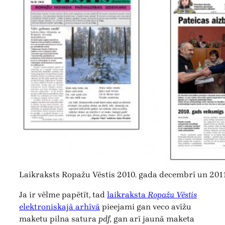
Laikraksts Ropažu Vēstis 2010. gada decembrī un 2011
Ja ir vēlme papētīt, tad
laikraksta
Ropažu Vēstis
elektroniskajā arhīvā
pieejami gan veco avīžu
maketu pilna satura
pdf,
gan arī jaunā maketa