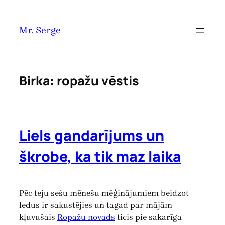
Pāriet
uz
Mr. Serge
saturu
Birka:
ropažu vēstis
Liels gandarījums un
škrobe, ka tik maz laika
Pēc teju sešu mēnešu mēģinājumiem beidzot
ledus ir sakustējies un tagad par mājām
kļuvušais
Ropažu novads
ticis pie sakarīga