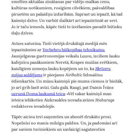
smelties aktuālas zināšanas par vidējo malkas cenu,
kultūras notikumiem, rosīgiem cilvēkiem, pašvaldības
piruetēm un palaidņu izdarībām. Saprast un iepazīt, kā tad
kaimiņi dzīvo. Un varbūt dažkārt arī iepazīstināt ar sevi.
Jo ir taču iemesls, kāpēc tieši te izvēlamies pavadīt būtisku
daļu dzīves.
Avīzes satuvina. Tieši vietējā drukātajā medijā mēs
iepazināmies ar
Vecbebru biškopības tehnikumu
,
Jaunjelgavas gastronomijas veikalu
Lauva
, izciliem lauku
kafejnīcu pasākumiem Neretā, Krapes muižas svētkiem,
kaislīgiem zemeņu lauku kopējiem un to, ka
Skrīveru
mājas saldējums
ir pieejams
AirBaltic
lidmašīnu
ēdienkartēs. Un mūsu kaimiņš pie mums ciemos ir biežāk,
jo arī grib lasīt avīzi. Galu galā. Raugi, pat Dainis Īvāns
uzrunā Doma laukumā teica
: «Vēl vakar kaimiņš man
ieteica ielūkoties Aizkraukles novada avīzes
Staburags
redaktores ievadslejā».
Tāpēc aicinu tevi saņemties un abonēt drukāto presi.
Nopelnīsi no manis milzīgu paldies. Un, ja padomāsi arī
par saviem tuviniekiem un savlaicīgi sagatavoties