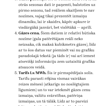
otrās sezonas dati ir paņemti, balstoties uz
pirmo sezonu, tad reāliem skaitļiem te nav
nozīmes, vajag tikai prezentēt izmaiņu
dinamiku, lai ir skaidrs, kāpēc apkure ir
visdārgākā janvārī, bet vislētākā — aprīlī.
Gāzes cena.
Šiem datiem ir relatīvi būtiska
nozīme (gala patērētājam reāli neko
neizsaka, cik maksā kubikmetrs gāzes), līdz
ar to šos datus var pieminēt vai nu grafiku
pavadošajā tekstā (ja tāds ir) vai arī iemest
atsevišķi informāciju zem uztaisītā grafika
atsauces veidā.
Tarifs Ls/MWh.
Šis ir pirmspēdējais solis.
Tarifu parasti rēķina vismaz vairākas
reizes mēnesī (atkarīgs no noslēgtajiem
līgumiem) un to var ietekmēt gāzes cenu
izmaiņa, valūtu svārstības, patēriņa
izmaiņas, un tā tālāk. Līdz ar to pareizi