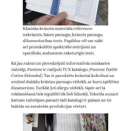
Klasiska krāsota materiāla reference:
nekrāsots, bāzes paraugs; krāsots paraugs;
dilumnoturības tests. Papildus vēl var nākt
arī protokolētie spektrālie mērījumi un
specifiski, audumiem raksturīgie testi.
Kā jau raženi un pieredzējuši informatīvās miskastes
ražotāji,
Pantone
ir radījuši TCX katalogu
(Pantone Textile
Cotton Extended)
. Tas ir paredzēts krāsotai kokvilnai un
nozīmē dažādu krāsiņu paraugu vēdekli, ar kuru spēlēties
dizaineriem. Turklāt ļoti dārgu vēdekli, tāpēc arī tā
reklamēšanā tiek ieguldīti tik lieli līdzekļi. Tekstila nozarē
katram ražotājam parasti tādi katalogi ir pašam un tie
balstās uz saražotās produkcijas vēsturi.