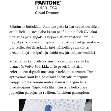
Sāksim ar būtiskāko.
Pantone
gada krāsa nepadara sliktu
attēlu lielisku, nesalabo krāsu profilu un neliek UV lakai
uzvesties pieklājīgāk uz nepārklātiem materiāliem. Tā
neglābj slikti izvēlētu papīru un nepadara bēdīgu maketu
par izcilu. Bet tā izskatās labi mārketinga atskaites
prezentācijā — it īpaši, ja slaidā nav jārunā par realitāti.
Mūsdienās kalibrēts ekrāns ir sastopams retāk kā
braucošs Volvo 760. Līdz ar to precīzām krāsu
referencēm digitāli nav vispār nekādas nozīmes. Der
aptuvenais kaut kas. Savukārt spektrālie mērījumi
raupjam, nelīdzenam materiālam ir diezgan liels
piedzīvojums. Tāpēc tekstila industrija lielākoties
joprojām paļaujas uz reāliem, fiziskiem paraugiem.