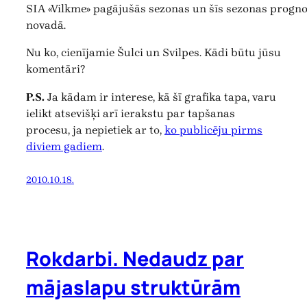
SIA «Vilkme» pagājušās sezonas un šīs sezonas progn
novadā.
Nu ko, cienījamie Šulci un Svilpes. Kādi būtu jūsu
komentāri?
P.S.
Ja kādam ir interese, kā šī grafika tapa, varu
ielikt atsevišķi arī ierakstu par tapšanas
procesu, ja nepietiek ar to,
ko publicēju pirms
diviem gadiem
.
2010.10.18.
Rokdarbi. Nedaudz par
mājaslapu struktūrām