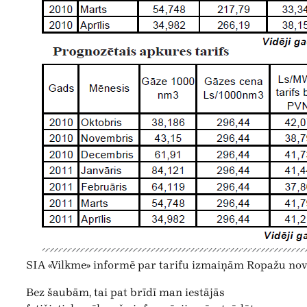
SIA «Vilkme» informē par tarifu izmaiņām Ropažu nov
Bez šaubām, tai pat brīdī man iestājās