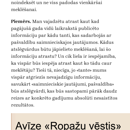
noindeksēt un ne viss padodas vienkāršai
meklēšanai.
Piemērs.
Man vajadzētu atrast kaut kad
pagājušā gada vidū laikrakstā publicēto
informāciju par kādu tanti, kas sadarbojās ar
pašvaldību saimnieciskajos jautājumos. Kādus
atslēgvārdus būtu jāpielieto meklēšanā, lai šo
informāciju atrastu? Un cik liela ir iespējamība,
ka vispār būs iespēja atrast kaut ko tādu caur
meklētāju? Tieši tā, niecīga, jo «tante» mums
vispār atgriezīs nevajadzīgu informāciju,
savukārt «saimnieciskie jautājumi, pašvaldība»
būs atslēgvārdi, kas būs sastopami pārāk daudz
reizes ar konkrēto gadījumu absolūti nesaistītos
rezultātos.