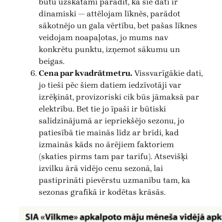
būtu uzskatāmi parādīt, ka šie dati ir
dinamiski — attēlojam līknēs, parādot
sākotnējo un gala vērtību, bet pašas līknes
veidojam noapaļotas, jo mums nav
konkrētu punktu, izņemot sākumu un
beigas.
Cena par kvadrātmetru.
Vissvarīgākie dati,
jo tieši pēc šiem datiem iedzīvotāji var
izrēķināt, provizoriski cik būs jāmaksā par
elektrību. Bet tie jo īpaši ir būtiski
salīdzinājumā ar iepriekšējo sezonu, jo
patiesībā tie mainās līdz ar brīdi, kad
izmainās kāds no ārējiem faktoriem
(skaties pirms tam par tarifu). Atsevišķi
izvilku ārā vidējo cenu sezonā, lai
pastiprināti pievērstu uzmanību tam, ka
sezonas grafikā ir kodētas krāsās.