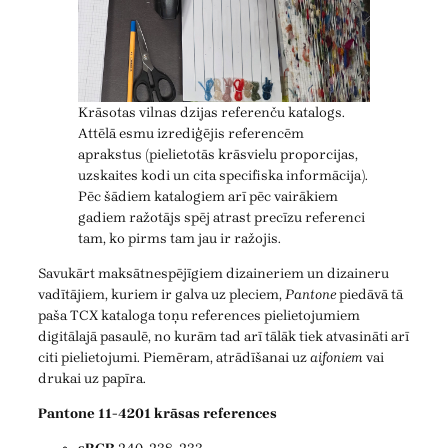
Krāsotas vilnas dzijas referenču katalogs.
Attēlā esmu izrediģējis referencēm
aprakstus (pielietotās krāsvielu proporcijas,
uzskaites kodi un cita specifiska informācija).
Pēc šādiem katalogiem arī pēc vairākiem
gadiem ražotājs spēj atrast precīzu referenci
tam, ko pirms tam jau ir ražojis.
Savukārt maksātnespējīgiem dizaineriem un dizaineru
vadītājiem, kuriem ir galva uz pleciem,
Pantone
piedāvā tā
paša TCX kataloga toņu references pielietojumiem
digitālajā pasaulē, no kurām tad arī tālāk tiek atvasināti arī
citi pielietojumi. Piemēram, atrādīšanai uz
aifoniem
vai
drukai uz papīra.
Pantone 11-4201 krāsas references