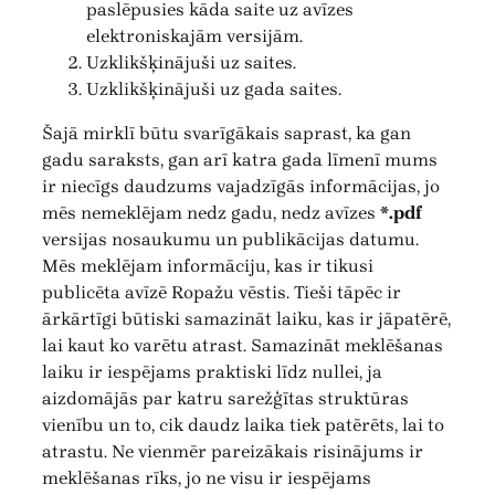
paslēpusies kāda saite uz avīzes
elektroniskajām versijām.
Uzklikšķinājuši uz saites.
Uzklikšķinājuši uz gada saites.
Šajā mirklī būtu svarīgākais saprast, ka gan
gadu saraksts, gan arī katra gada līmenī mums
ir niecīgs daudzums vajadzīgās informācijas, jo
mēs nemeklējam nedz gadu, nedz avīzes
*.pdf
versijas nosaukumu un publikācijas datumu.
Mēs meklējam informāciju, kas ir tikusi
publicēta avīzē Ropažu vēstis. Tieši tāpēc ir
ārkārtīgi būtiski samazināt laiku, kas ir jāpatērē,
lai kaut ko varētu atrast. Samazināt meklēšanas
laiku ir iespējams praktiski līdz nullei, ja
aizdomājās par katru sarežģītas struktūras
vienību un to, cik daudz laika tiek patērēts, lai to
atrastu. Ne vienmēr pareizākais risinājums ir
meklēšanas rīks, jo ne visu ir iespējams