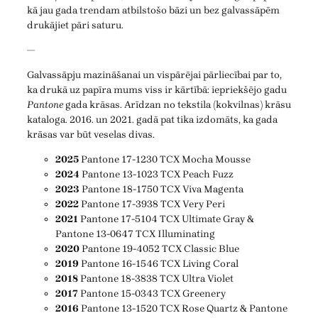
kā jau gada trendam atbilstošo bāzi un bez galvassāpēm
drukājiet pāri saturu.
—
Galvassāpju mazināšanai un vispārējai pārliecībai par to,
ka drukā uz papīra mums viss ir kārtībā: iepriekšējo gadu
Pantone
gada krāsas. Arīdzan no tekstila (kokvilnas) krāsu
kataloga. 2016. un 2021. gadā pat tika izdomāts, ka gada
krāsas var būt veselas divas.
2025
Pantone 17-1230 TCX Mocha Mousse
2024
Pantone 13-1023 TCX Peach Fuzz
2023
Pantone 18-1750 TCX Viva Magenta
2022
Pantone 17-3938 TCX Very Peri
2021
Pantone 17-5104 TCX Ultimate Gray &
Pantone 13-0647 TCX Illuminating
2020
Pantone 19-4052 TCX Classic Blue
2019
Pantone 16-1546 TCX Living Coral
2018
Pantone 18-3838 TCX Ultra Violet
2017
Pantone 15-0343 TCX Greenery
2016
Pantone 13-1520 TCX Rose Quartz & Pantone