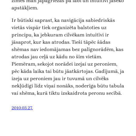
zīmes man jāpagriežas pa labi un intuitīvi jāseko
apstākļiem.
Ir būtiski saprast, ka navigācija sabiedriskās
vietās vispār tiek organizēta balstoties uz
principu, ka jebkuram cilvēkam intuitīvi ir
jāsaprot, kur kas atrodas. Tieši tāpēc šādas
shēmas nav iedomājamas bez palīgnorādēm, kas
atrodas jau ceļā uz kādu no šīm vietām.
Piemēram, sekojot norādei izejai uz peroniem,
pēc kāda laika tai būtu jāatkārtojas. Gadījumā, ja
izeja uz peroniem jau ir tuvumā un cilvēks
nekļūdīgi līdz viņai nonāks, noderīga būtu tabula
vai shēma, kurā tiktu izskaidrota peronu secībā.
2010.03.27.