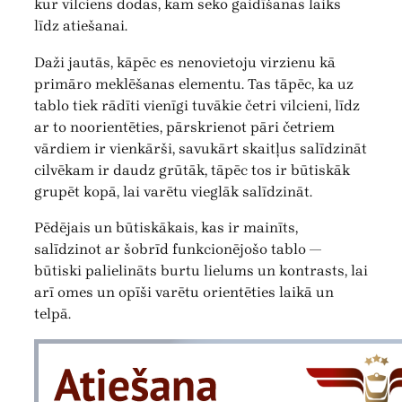
kur vilciens dodas, kam seko gaidīšanas laiks
līdz atiešanai.
Daži jautās, kāpēc es nenovietoju virzienu kā
primāro meklēšanas elementu. Tas tāpēc, ka uz
tablo tiek rādīti vienīgi tuvākie četri vilcieni, līdz
ar to noorientēties, pārskrienot pāri četriem
vārdiem ir vienkārši, savukārt skaitļus salīdzināt
cilvēkam ir daudz grūtāk, tāpēc tos ir būtiskāk
grupēt kopā, lai varētu vieglāk salīdzināt.
Pēdējais un būtiskākais, kas ir mainīts,
salīdzinot ar šobrīd funkcionējošo tablo —
būtiski palielināts burtu lielums un kontrasts, lai
arī omes un opīši varētu orientēties laikā un
telpā.