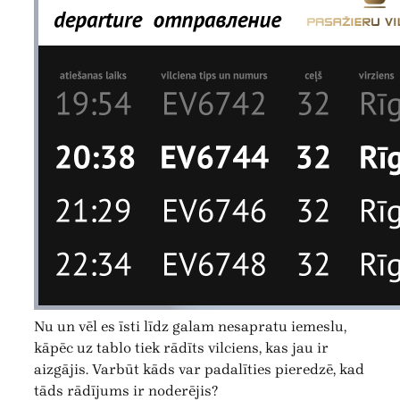
Nu un vēl es īsti līdz galam nesapratu iemeslu,
kāpēc uz tablo tiek rādīts vilciens, kas jau ir
aizgājis. Varbūt kāds var padalīties pieredzē, kad
tāds rādījums ir noderējis?