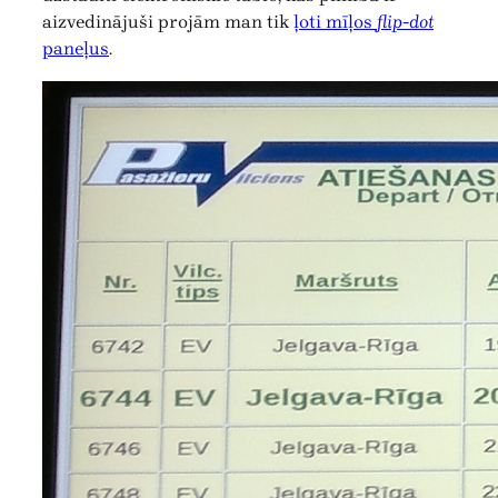
aizvedinājuši projām man tik
ļoti mīļos
flip-dot
paneļus
.