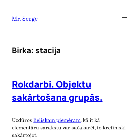
Pāriet
uz
Mr. Serge
saturu
Birka:
stacija
Rokdarbi. Objektu
sakārtošana grupās.
Uzdūros
lieliskam piemēram
, kā it kā
elementāru sarakstu var sačakarēt, to kretīniski
sakārtojot.