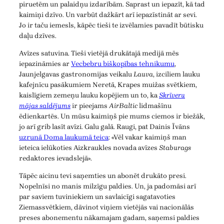
piruetēm un palaidņu izdarībām. Saprast un iepazīt, kā tad
kaimiņi dzīvo. Un varbūt dažkārt arī iepazīstināt ar sevi.
Jo ir taču iemesls, kāpēc tieši te izvēlamies pavadīt būtisku
daļu dzīves.
Avīzes satuvina. Tieši vietējā drukātajā medijā mēs
iepazināmies ar
Vecbebru biškopības tehnikumu
,
Jaunjelgavas gastronomijas veikalu
Lauva
, izciliem lauku
kafejnīcu pasākumiem Neretā, Krapes muižas svētkiem,
kaislīgiem zemeņu lauku kopējiem un to, ka
Skrīveru
mājas saldējums
ir pieejams
AirBaltic
lidmašīnu
ēdienkartēs. Un mūsu kaimiņš pie mums ciemos ir biežāk,
jo arī grib lasīt avīzi. Galu galā. Raugi, pat Dainis Īvāns
uzrunā Doma laukumā teica
: «Vēl vakar kaimiņš man
ieteica ielūkoties Aizkraukles novada avīzes
Staburags
redaktores ievadslejā».
Tāpēc aicinu tevi saņemties un abonēt drukāto presi.
Nopelnīsi no manis milzīgu paldies. Un, ja padomāsi arī
par saviem tuviniekiem un savlaicīgi sagatavoties
Ziemassvētkiem, dāvinot viņiem vietējās vai nacionālās
preses abonementu nākamajam gadam, saņemsi paldies