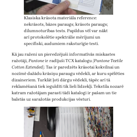
Klasiska krāsota materiāla reference:
nekrāsots, bāzes paraugs; krāsots paraugs;
dilumnoturības tests. Papildus vēl var nākt
arī protokolētie spektrālie mērījumi un
specifiski, audumiem raksturīgie testi.
Kā jau raženi un pieredzējuši informatīvās miskastes
ražotāji,
Pantone
ir radījuši TCX katalogu
(Pantone Textile
Cotton Extended)
. Tas ir paredzēts krāsotai kokvilnai un
nozīmē dažādu krāsiņu paraugu vēdekli, ar kuru spēlēties
dizaineriem. Turklāt ļoti dārgu vēdekli, tāpēc arī tā
reklamēšanā tiek ieguldīti tik lieli līdzekļi. Tekstila nozarē
katram ražotājam parasti tādi katalogi ir pašam un tie
balstās uz saražotās produkcijas vēsturi.