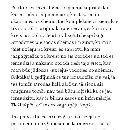
Pēc tam es savā shēmā mēģināju saprast, kur
kas atrodas. Ja pieņemam, ka stāvam un
skatāmies uz shēmu, tad kompleksie virzieni, kas
tika norādīti oriģinālā (piemēram, sākumā pa
kreisi un tad uz leju) ir absolūti bezjēdzīgi.
Atrodoties pie šādas shēmas un zinot, ka man
jāiet uz leju pa kreisi, es saprotu, ka man
jāapagriežas pa kreisi no šīs norādes un tad es
ieraudzīšu nākamo norādi tieši tajā vietā, kur
man būs jādodas «uz leju» vadoties no shēmas.
Sliktākajā gadījumā es tur ieraudzīšu eju vai, ja
tas tomēr atrodas lielā zālē un tā siena aiz
muguras tomēr nav, tad būtu loģiski, ka es jau
ieraudzītu, kur ir biļešu kases un informācija.
Tieši tāpēc arī tos es sagrupēju kopā.
Tas pats attiecās arī uz grupu ar izeju uz
peroniem un uzglabāšanas kamerām — no šīs