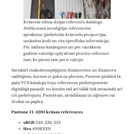
Krāsotas vilnas dzijas referenču katalogs.
Attēlā esmu izrediģējis referencēm
aprakstus (pielietotās krāsvielu proporcijas,
uzskaites kodi un cita specifiska informācija).
Pēc šādiem katalogiem arī pēc vairākiem
gadiem ražotājs spēj atrast precīzu referenci
tam, ko pirms tam jau ir ražojis.
Savukārt maksātnespējīgiem dizaineriem un dizaineru
vadītājiem, kuriem ir galva uz pleciem,
Pantone
piedāvā tā
paša TCX kataloga toņu references pielietojumiem
digitālajā pasaulē, no kurām tad arī tālāk tiek atvasināti arī
citi pielietojumi. Piemēram, atrādīšanai uz
aifoniem
vai
drukai uz papīra.
Pantone 11-4201 krāsas references
sRGB
240, 238, 233
Hex
#F0EEE9