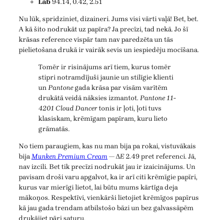
Lab
94.14, 0.42, 2.51
Nu lūk, spridziniet, dizaineri. Jums visi vārti vaļā! Bet, bet.
A kā šito nodrukāt uz papīra? Ja precīzi, tad nekā. Jo šī
krāsas reference vispār tam nav paredzēta un tās
pielietošana drukā ir vairāk sevis un iespiedēju mocīšana.
Tomēr ir risinājums arī tiem, kurus tomēr
stipri notramdījuši jaunie un stilīgie klienti
un
Pantone
gada krāsa par visām varītēm
drukātā veidā nāksies izmantot.
Pantone 11-
4201 Cloud Dancer
tonis ir ļoti, ļoti tuvs
klasiskam, krēmīgam papīram, kuru lieto
grāmatās.
No tiem paraugiem, kas nu man bija pa rokai, vistuvākais
bija
Munken Premium Cream
— Δ
E
2.49 pret referenci. Jā,
nav izcili. Bet tik precīzi nodrukāt jau ir izaicinājums. Un
pavisam droši varu apgalvot, ka ir arī citi krēmīgie papīri,
kurus var mierīgi lietot, lai būtu mums kārtīga deja
mākoņos. Respektīvi, vienkārši lietojiet krēmīgos papīrus
kā jau gada trendam atbilstošo bāzi un bez galvassāpēm
drukājiet pāri saturu.