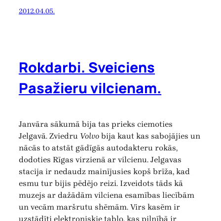
2012.04.05.
Rokdarbi. Sveiciens
Pasažieru vilcienam.
Janvāra sākumā bija tas prieks ciemoties
Jelgavā. Zviedru
Volvo
bija kaut kas sabojājies un
nācās to atstāt gādīgās autodakteru rokās,
dodoties Rīgas virzienā ar vilcienu. Jelgavas
stacija ir nedaudz mainījusies kopš brīža, kad
esmu tur bijis pēdējo reizi. Izveidots tāds kā
muzejs ar dažādām vilciena esamības liecībām
un vecām maršrutu shēmām. Virs kasēm ir
uzstādīti elektroniskie tablo, kas pilnībā ir