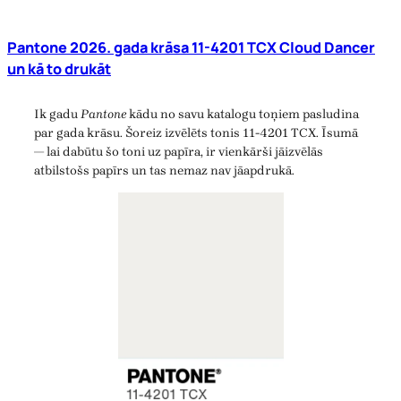
Pantone 2026. gada krāsa 11-4201 TCX Cloud Dancer
un kā to drukāt
Ik gadu
Pantone
kādu no savu katalogu toņiem pasludina
par gada krāsu. Šoreiz izvēlēts tonis 11-4201 TCX. Īsumā
— lai dabūtu šo toni uz papīra, ir vienkārši jāizvēlās
atbilstošs papīrs un tas nemaz nav jāapdrukā.