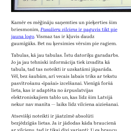
Kamēr es mēģināju saņemties un pieķerties šim
briesmonim,
Pasažieru vilciens
ir paguvis tikt pie
jauna logo
. Vismaz tas ir kļuvis daudz
gaumīgāks. Bet nu ķersimies vērsim pie ragiem.
Tabulas, kā jau tabulas. Īstu datoriķu garadarbs.
Jo ja jau tehniski informācija tiek izvadīta kā
tabula, tad tas noteikti ir uzskatāmi jāparāda.
Vēl, bez šaubām, arī vecais labais triks ar tekstu
pasvītrošanu «īpašai» izcelšanai. Vienīgā foršā
lieta, kas ir adaptēta no ārpuslatvijas
elektroniskajiem tablo un, kas līdz šim Latvijā
nekur nav manīta — laiks līdz vilciena aiziešanai.
Atsevišķi noteikti ir jāatzīmē absolūti
bezjēdzīgās lietas. Ja ir jādodas kāda braucienā
ar vilcienu, tad ir tikai divi varianti: 1) es braucu