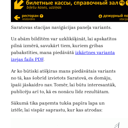
Saratovas stacijas navigācijas paneļa variants.
Uz abām bildītēm var uzklikšķināt, lai apskatītos
pilnā izmērā, savukārt tiem, kuriem gribas
pabakstīties, mana piedāvātā
izkārtnes varianta
izejas fails PDF
.
Ar ko būtiski atšķiras mans piedāvātais variants
no tā, kas šobrīd izvietots Saratovā, es domāju,
īpaši jāskaidro nav. Tomēr, lai būtu interesantāk,
publicēju arī to, kā es nonācu līdz rezultātam.
Sākumā tika paņemta tukša papīra lapa un
iztēle, lai vispār saprastu, kur kas atrodas: