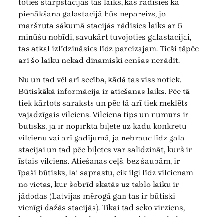
toties starpstacijās tas laiks, kas rādīsies kā
pienākšana galastacijā būs nepareizs, jo
maršruta sākumā stacijās rādīsies laiks ar 5
minūšu nobīdi, savukārt tuvojoties galastacijai,
tas atkal izlīdzināsies līdz pareizajam. Tieši tāpēc
arī šo laiku nekad dinamiski cenšas nerādīt.
Nu un tad vēl arī secība, kādā tas viss notiek.
Būtiskākā informācija ir atiešanas laiks. Pēc tā
tiek kārtots saraksts un pēc tā arī tiek meklēts
vajadzīgais vilciens. Vilciena tips un numurs ir
būtisks, ja ir nopirkta biļete uz kādu konkrētu
vilcienu vai arī gadījumā, ja nebrauc līdz gala
stacijai un tad pēc biļetes var salīdzināt, kurš ir
īstais vilciens. Atiešanas ceļš, bez šaubām, ir
īpaši būtisks, lai saprastu, cik ilgi līdz vilcienam
no vietas, kur šobrīd skatās uz tablo laiku ir
jādodas (Latvijas mērogā gan tas ir būtiski
vienīgi dažās stacijās). Tikai tad seko virziens,