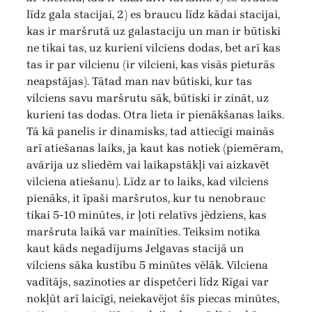
līdz gala stacijai, 2) es braucu līdz kādai stacijai,
kas ir maršrutā uz galastaciju un man ir būtiski
ne tikai tas, uz kurieni vilciens dodas, bet arī kas
tas ir par vilcienu (ir vilcieni, kas visās pieturās
neapstājas). Tātad man nav būtiski, kur tas
vilciens savu maršrutu sāk, būtiski ir zināt, uz
kurieni tas dodas. Otra lieta ir pienākšanas laiks.
Tā kā panelis ir dinamisks, tad attiecīgi mainās
arī atiešanas laiks, ja kaut kas notiek (piemēram,
avārija uz sliedēm vai laikapstākļi vai aizkavēt
vilciena atiešanu). Līdz ar to laiks, kad vilciens
pienāks, it īpaši maršrutos, kur tu nenobrauc
tikai 5-10 minūtes, ir ļoti relatīvs jēdziens, kas
maršruta laikā var mainīties. Teiksim notika
kaut kāds negadījums Jelgavas stacijā un
vilciens sāka kustību 5 minūtes vēlāk. Vilciena
vadītājs, sazinoties ar dispetčeri līdz Rīgai var
nokļūt arī laicīgi, neiekavējot šīs piecas minūtes,