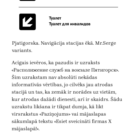
Pjatigorska. Navigācija stacijas ēkā. Mr.Serge
variants.
Acīgais ievēros, ka pazudis ir uzraksts
«Располижение служб на вокзале Пятигорск».
Šim uzrakstam nav absolūti nekādas
informatīvās vērtības, jo cilvēks jau atrodas
stacijā un tas, ka zemāk ir norādes uz vietām,
kur atrodas dažādi dienesti, arī ir skaidrs. Šādu
uzrakstu likšana ir tikpat dumja, kā likt
virsrakstus «Paziņojums» vai mājaslapas
sākumlapā tekstu «Esiet sveicināti firmas X
mājaslapā!».