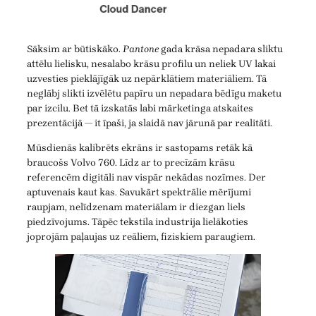
Sāksim ar būtiskāko.
Pantone
gada krāsa nepadara sliktu
attēlu lielisku, nesalabo krāsu profilu un neliek UV lakai
uzvesties pieklājīgāk uz nepārklātiem materiāliem. Tā
neglābj slikti izvēlētu papīru un nepadara bēdīgu maketu
par izcilu. Bet tā izskatās labi mārketinga atskaites
prezentācijā — it īpaši, ja slaidā nav jārunā par realitāti.
Mūsdienās kalibrēts ekrāns ir sastopams retāk kā
braucošs Volvo 760. Līdz ar to precīzām krāsu
referencēm digitāli nav vispār nekādas nozīmes. Der
aptuvenais kaut kas. Savukārt spektrālie mērījumi
raupjam, nelīdzenam materiālam ir diezgan liels
piedzīvojums. Tāpēc tekstila industrija lielākoties
joprojām paļaujas uz reāliem, fiziskiem paraugiem.