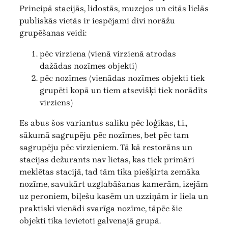
Principā stacijās, lidostās, muzejos un citās lielās
publiskās vietās ir iespējami divi norāžu
grupēšanas veidi:
pēc virziena (vienā virzienā atrodas
dažādas nozīmes objekti)
pēc nozīmes (vienādas nozīmes objekti tiek
grupēti kopā un tiem atsevišķi tiek norādīts
virziens)
Es abus šos variantus saliku pēc loģikas, t.i.,
sākumā sagrupēju pēc nozīmes, bet pēc tam
sagrupēju pēc virzieniem. Tā kā restorāns un
stacijas dežurants nav lietas, kas tiek primāri
meklētas stacijā, tad tām tika piešķirta zemāka
nozīme, savukārt uzglabāšanas kamerām, izejām
uz peroniem, biļešu kasēm un uzziņām ir liela un
praktiski vienādi svarīga nozīme, tāpēc šie
objekti tika ievietoti galvenajā grupā.