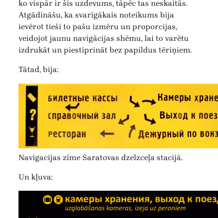
ko vispār ir šis uzdevums, tāpēc tas neskaitās.
Atgādināšu, ka svarīgākais noteikums bija
ievērot tieši to pašu izmēru un proporcijas,
veidojot jaunu navigācijas shēmu, lai to varētu
izdrukāt un piestiprināt bez papildus tēriņiem.
Tātad, bija:
Navigacijas zīme Saratovas dzelzceļa stacijā.
Un kļuva: