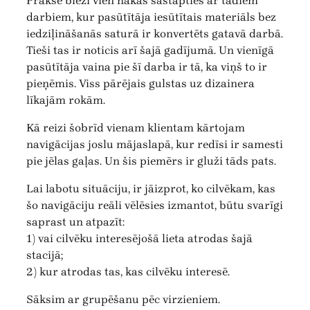
Praksē bieži vien nākas sastapties ar tādiem
darbiem, kur pasūtītāja iesūtītais materiāls bez
iedziļināšanās saturā ir konvertēts gatavā darbā.
Tieši tas ir noticis arī šajā gadījumā. Un vienīgā
pasūtītāja vaina pie šī darba ir tā, ka viņš to ir
pieņēmis. Viss pārējais gulstas uz dizainera
līkajām rokām.
Kā reizi šobrīd vienam klientam kārtojam
navigācijas joslu mājaslapā, kur redīsi ir samesti
pie jēlas gaļas. Un šis piemērs ir gluži tāds pats.
Lai labotu situāciju, ir jāizprot, ko cilvēkam, kas
šo navigāciju reāli vēlēsies izmantot, būtu svarīgi
saprast un atpazīt:
1) vai cilvēku interesējošā lieta atrodas šajā
stacijā;
2) kur atrodas tas, kas cilvēku interesē.
Sāksim ar grupēšanu pēc virzieniem.