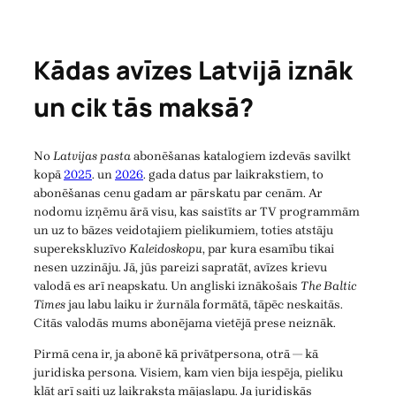
Kādas avīzes Latvijā iznāk
un cik tās maksā?
No
Latvijas pasta
abonēšanas katalogiem izdevās savilkt
kopā
2025
. un
2026
. gada datus par laikrakstiem, to
abonēšanas cenu gadam ar pārskatu par cenām. Ar
nodomu izņēmu ārā visu, kas saistīts ar TV programmām
un uz to bāzes veidotajiem pielikumiem, toties atstāju
superekskluzīvo
Kaleidoskopu
, par kura esamību tikai
nesen uzzināju. Jā, jūs pareizi sapratāt, avīzes krievu
valodā es arī neapskatu. Un angliski iznākošais
The Baltic
Times
jau labu laiku ir žurnāla formātā, tāpēc neskaitās.
Citās valodās mums abonējama vietējā prese neiznāk.
Pirmā cena ir, ja abonē kā privātpersona, otrā — kā
juridiska persona. Visiem, kam vien bija iespēja, pieliku
klāt arī saiti uz laikraksta mājaslapu. Ja juridiskās