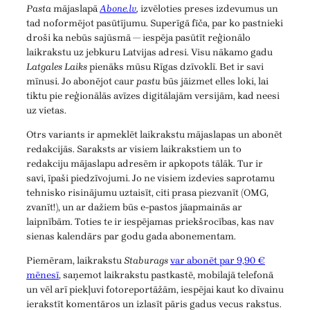
Pasta
mājaslapā
Abone.lv
,
izvēloties preses izdevumus un
tad noformējot pasūtījumu. Superīgā fīča, par ko pastnieki
droši ka nebūs sajūsmā — iespēja pasūtīt reģionālo
laikrakstu uz jebkuru Latvijas adresi. Visu nākamo gadu
Latgales Laiks
pienāks mūsu Rīgas dzīvoklī. Bet ir savi
mīnusi. Jo abonējot caur
pastu
būs jāizmet elles loki, lai
tiktu pie reģionālās avīzes digitālajām versijām, kad neesi
uz vietas.
Otrs variants ir apmeklēt laikrakstu mājaslapas un abonēt
redakcijās. Saraksts ar visiem laikrakstiem un to
redakciju mājaslapu adresēm ir apkopots tālāk. Tur ir
savi, īpaši piedzīvojumi. Jo ne visiem izdevies saprotamu
tehnisko risinājumu uztaisīt, citi prasa piezvanīt (OMG,
zvanīt!), un ar dažiem būs e-pastos jāapmainās ar
laipnībām. Toties te ir iespējamas priekšrocības, kas nav
sienas kalendārs par godu gada abonementam.
Piemēram, laikrakstu
Staburags
var abonēt par 9,90 €
mēnesī
, saņemot laikrakstu pastkastē, mobilajā telefonā
un vēl arī piekļuvi fotoreportāžām, iespējai kaut ko dīvainu
ierakstīt komentāros un izlasīt pāris gadus vecus rakstus.