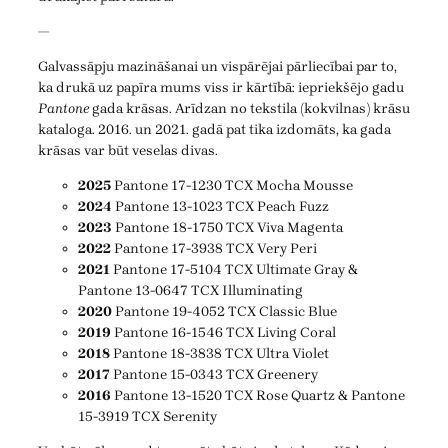
—
Galvassāpju mazināšanai un vispārējai pārliecībai par to,
ka drukā uz papīra mums viss ir kārtībā: iepriekšējo gadu
Pantone
gada krāsas. Arīdzan no tekstila (kokvilnas) krāsu
kataloga. 2016. un 2021. gadā pat tika izdomāts, ka gada
krāsas var būt veselas divas.
2025
Pantone 17-1230 TCX Mocha Mousse
2024
Pantone 13-1023 TCX Peach Fuzz
2023
Pantone 18-1750 TCX Viva Magenta
2022
Pantone 17-3938 TCX Very Peri
2021
Pantone 17-5104 TCX Ultimate Gray &
Pantone 13-0647 TCX Illuminating
2020
Pantone 19-4052 TCX Classic Blue
2019
Pantone 16-1546 TCX Living Coral
2018
Pantone 18-3838 TCX Ultra Violet
2017
Pantone 15-0343 TCX Greenery
2016
Pantone 13-1520 TCX Rose Quartz & Pantone
15-3919 TCX Serenity