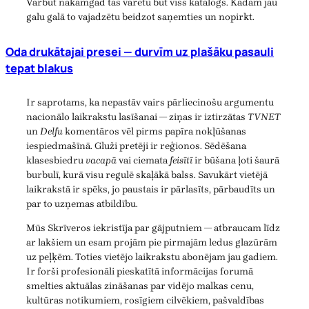
Varbūt nākamgad tas varētu būt viss katalogs. Kādam jau
galu galā to vajadzētu beidzot saņemties un nopirkt.
Oda drukātajai presei — durvīm uz plašāku pasauli
tepat blakus
Ir saprotams, ka nepastāv vairs pārliecinošu argumentu
nacionālo laikrakstu lasīšanai — ziņas ir iztirzātas
TVNET
un
Delfu
komentāros vēl pirms papīra nokļūšanas
iespiedmašīnā. Gluži pretēji ir reģionos. Sēdēšana
klasesbiedru
vacapā
vai ciemata
feisītī
ir būšana ļoti šaurā
burbulī, kurā visu regulē skaļākā balss. Savukārt vietējā
laikrakstā ir spēks, jo paustais ir pārlasīts, pārbaudīts un
par to uzņemas atbildību.
Mūs Skrīveros iekristīja par gājputniem — atbraucam līdz
ar lakšiem un esam projām pie pirmajām ledus glazūrām
uz peļķēm. Toties vietējo laikrakstu abonējam jau gadiem.
Ir forši profesionāli pieskatītā informācijas forumā
smelties aktuālas zināšanas par vidējo malkas cenu,
kultūras notikumiem, rosīgiem cilvēkiem, pašvaldības