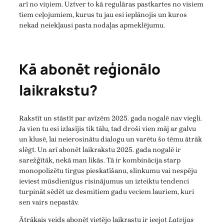
arī no viņiem. Uztver to kā regulāras pastkartes no visiem
tiem ceļojumiem, kurus tu jau esi ieplānojis un kuros
nekad neiekļausi pasta nodaļas apmeklējumu.
Kā abonēt reģionālo
laikrakstu?
Rakstīt un stāstīt par avīzēm 2025. gada nogalē nav viegli.
Ja vien tu esi izlasījis tik tālu, tad droši vien māj ar galvu
un klusē, lai neierosinātu dialogu un varētu šo tēmu ātrāk
slēgt. Un arī abonēt laikrakstu 2025. gada nogalē ir
sarežģītāk, nekā man likās. Tā ir kombinācija starp
monopolizētu tirgus pieskatīšanu, slinkumu vai nespēju
ieviest mūsdienīgus risinājumus un izteiktu tendenci
turpināt sēdēt uz desmitiem gadu veciem lauriem, kuri
sen vairs nepastāv.
Ātrākais veids abonēt vietējo laikrastu ir ieejot
Latvijas