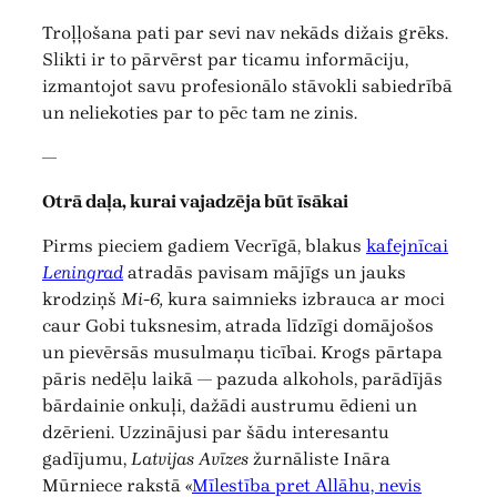
Troļļošana pati par sevi nav nekāds dižais grēks.
Slikti ir to pārvērst par ticamu informāciju,
izmantojot savu profesionālo stāvokli sabiedrībā
un neliekoties par to pēc tam ne zinis.
—
Otrā daļa, kurai vajadzēja būt īsākai
Pirms pieciem gadiem Vecrīgā, blakus
kafejnīcai
Leningrad
atradās pavisam mājīgs un jauks
krodziņš
Mi-6,
kura saimnieks izbrauca ar moci
caur Gobi tuksnesim, atrada līdzīgi domājošos
un pievērsās musulmaņu ticībai. Krogs pārtapa
pāris nedēļu laikā — pazuda alkohols, parādījās
bārdainie onkuļi, dažādi austrumu ēdieni un
dzērieni. Uzzinājusi par šādu interesantu
gadījumu,
Latvijas Avīzes
žurnāliste Ināra
Mūrniece rakstā «
Mīlestība pret Allāhu, nevis