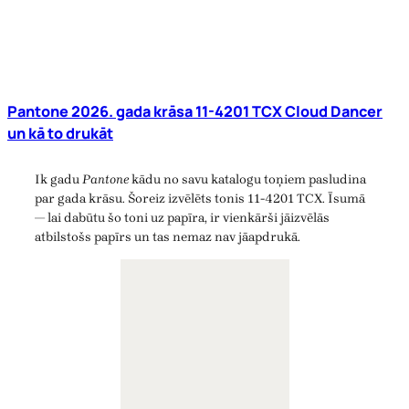
Pantone 2026. gada krāsa 11-4201 TCX Cloud Dancer
un kā to drukāt
Ik gadu
Pantone
kādu no savu katalogu toņiem pasludina
par gada krāsu. Šoreiz izvēlēts tonis 11-4201 TCX. Īsumā
— lai dabūtu šo toni uz papīra, ir vienkārši jāizvēlās
atbilstošs papīrs un tas nemaz nav jāapdrukā.