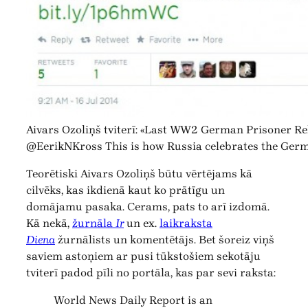
Aivars Ozoliņš tviterī: «Last WW2 German Prisoner R
@EerikNKross This is how Russia celebrates the Germ
Teorētiski Aivars Ozoliņš būtu vērtējams kā
cilvēks, kas ikdienā kaut ko prātīgu un
domājamu pasaka. Cerams, pats to arī izdomā.
Kā nekā,
žurnāla
Ir
un ex.
laikraksta
Diena
žurnālists un komentētājs. Bet šoreiz viņš
saviem astoņiem ar pusi tūkstošiem sekotāju
tviterī padod pīli no portāla, kas par sevi raksta:
World News Daily Report is an