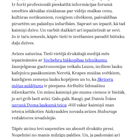
Ir forši profesionāli pieskatītā informācijas forumā
smelties aktuālas zināšanas par vidējo malkas cenu,
kultūras notikumiem, rosīgiem cilvēkiem, pašvaldības
piruetēm un palaidņu izdarībām. Saprast un iepazīt, kā tad
kaimiņi dzīvo. Un varbūt dažkārt arī iepazīstināt ar sevi.
Jo ir taču iemesls, kāpēc tieši te izvēlamies pavadīt būtisku
daļu dzīves.
Avīzes satuvina. Tieši vietējā drukātajā medijā mēs
iepazināmies ar
Vecbebru biškopības tehnikumu
,
Jaunjelgavas gastronomijas veikalu
Lauva
, izciliem lauku
kafejnīcu pasākumiem Neretā, Krapes muižas svētkiem,
kaislīgiem zemeņu lauku kopējiem un to, ka
Skrīveru
mājas saldējums
ir pieejams
AirBaltic
lidmašīnu
ēdienkartēs. Un mūsu kaimiņš pie mums ciemos ir biežāk,
jo arī grib lasīt avīzi. Galu galā. Raugi, pat Dainis Īvāns
uzrunā Doma laukumā teica
: «Vēl vakar kaimiņš man
ieteica ielūkoties Aizkraukles novada avīzes
Staburags
redaktores ievadslejā».
Tāpēc aicinu tevi saņemties un abonēt drukāto presi.
Nopelnīsi no manis milzīgu paldies. Un, ja padomāsi arī