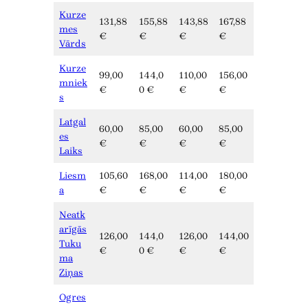
Kurze
131,88
155,88
143,88
167,88
mes
€
€
€
€
Vārds
Kurze
99,00
144,0
110,00
156,00
mniek
€
0 €
€
€
s
Latgal
60,00
85,00
60,00
85,00
es
€
€
€
€
Laiks
Liesm
105,60
168,00
114,00
180,00
a
€
€
€
€
Neatk
arīgās
126,00
144,0
126,00
144,00
Tuku
€
0 €
€
€
ma
Ziņas
Ogres