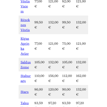
Vēstis
77,00
121,00
82,00
121,00
Visie
€
€
€
€
m
Rēzek
99,50
132,00
99,50
132,00
nes
€
€
€
€
Vēstis
Rīgas
Apriņ
77,00
121,00
75,00
121,00
ķa
€
€
€
€
Avīze
Saldus
105,00
132,00
105,00
132,00
Zeme
€
€
€
€
Stabur
110,00
156,00
112,00
162,00
ags
€
€
€
€
86,00
120,00
90,00
132,00
Stars
€
€
€
€
Talsu
83,59
97,20
83,59
97,20