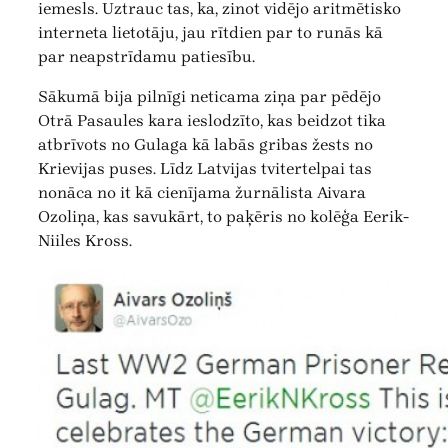
iemesls. Uztrauc tas, ka, zinot vidējo aritmētisko
interneta lietotāju, jau rītdien par to runās kā
par neapstrīdamu patiesību.
Sākumā bija pilnīgi neticama ziņa par pēdējo
Otrā Pasaules kara ieslodzīto, kas beidzot tika
atbrīvots no Gulaga kā labās gribas žests no
Krievijas puses. Līdz Latvijas tvitertelpai tas
nonāca no it kā cienījama žurnālista Aivara
Ozoliņa, kas savukārt, to paķēris no kolēģa Eerik-
Niiles Kross.