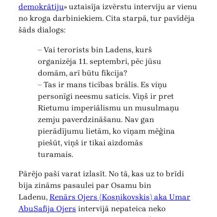
demokrātiju
» uztaisīja izvērstu interviju ar vienu
no kroga darbiniekiem. Cita starpā, tur pavīdēja
šāds dialogs:
– Vai terorists bin Ladens, kurš
organizēja 11. septembri, pēc jūsu
domām, arī būtu fikcija?
– Tas ir mans ticības brālis. Es viņu
personīgi neesmu saticis. Viņš ir pret
Rietumu imperiālismu un musulmaņu
zemju paverdzināšanu. Nav gan
pierādījumu lietām, ko viņam mēģina
piešūt, viņš ir tikai aizdomās
turamais.
Pārējo paši varat izlasīt. No tā, kas uz to brīdi
bija zināms pasaulei par Osamu bin
Ladenu,
Renārs Ojers (Kosņikovskis) aka Umar
AbuSafija Ojers
intervijā nepateica neko