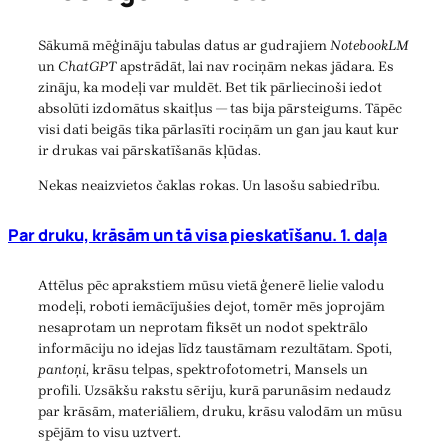
Sākumā mēģināju tabulas datus ar gudrajiem
NotebookLM
un
ChatGPT
apstrādāt, lai nav rociņām nekas jādara. Es
zināju, ka modeļi var muldēt. Bet tik pārliecinoši iedot
absolūti izdomātus skaitļus — tas bija pārsteigums. Tāpēc
visi dati beigās tika pārlasīti rociņām un gan jau kaut kur
ir drukas vai pārskatīšanās kļūdas.
Nekas neaizvietos čaklas rokas. Un lasošu sabiedrību.
Par druku, krāsām un tā visa pieskatīšanu. 1. daļa
Attēlus pēc aprakstiem mūsu vietā ģenerē lielie valodu
modeļi, roboti iemācījušies dejot, tomēr mēs joprojām
nesaprotam un neprotam fiksēt un nodot spektrālo
informāciju no idejas līdz taustāmam rezultātam. Spoti,
pantoņi
, krāsu telpas, spektrofotometri, Mansels un
profili. Uzsākšu rakstu sēriju, kurā parunāsim nedaudz
par krāsām, materiāliem, druku, krāsu valodām un mūsu
spējām to visu uztvert.