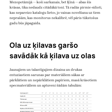
Mezopotāmijā — koši sarkanais, bet Ķīnā — abas šīs
krāsas, tika nedaudz citādākā tonī. Tā radās pirmie «idioti,
kas nepareizo katalogu lieto», jo vainas novelšana uz tiem
neprašām, kas monitorus nekalibrē, vēl pāris tūkstošus
gadu būs jāpagaida.
Ola uz ķilavas garšo
savādāk kā ķilava uz olas
Jaunajiem un talantīgajiem dizaina un drukas
entuziastiem sarunas par materiāliem sākas ar
pārklātiem un nepārklātiem papīriem, masā krāsotiem
specmateriāliem un aptuveni šādām tabulām: