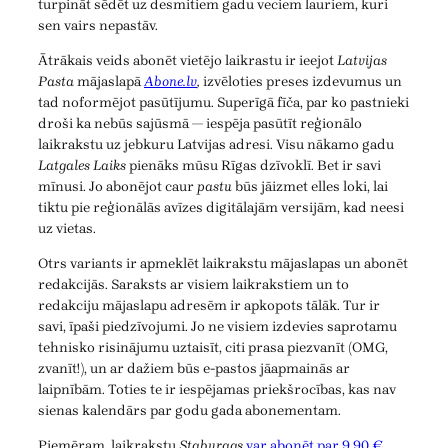
turpināt sēdēt uz desmitiem gadu veciem lauriem, kuri
sen vairs nepastāv.
Ātrākais veids abonēt vietējo laikrastu ir ieejot
Latvijas
Pasta
mājaslapā
Abone.lv
,
izvēloties preses izdevumus un
tad noformējot pasūtījumu. Superīgā fīča, par ko pastnieki
droši ka nebūs sajūsmā — iespēja pasūtīt reģionālo
laikrakstu uz jebkuru Latvijas adresi. Visu nākamo gadu
Latgales Laiks
pienāks mūsu Rīgas dzīvoklī. Bet ir savi
mīnusi. Jo abonējot caur
pastu
būs jāizmet elles loki, lai
tiktu pie reģionālās avīzes digitālajām versijām, kad neesi
uz vietas.
Otrs variants ir apmeklēt laikrakstu mājaslapas un abonēt
redakcijās. Saraksts ar visiem laikrakstiem un to
redakciju mājaslapu adresēm ir apkopots tālāk. Tur ir
savi, īpaši piedzīvojumi. Jo ne visiem izdevies saprotamu
tehnisko risinājumu uztaisīt, citi prasa piezvanīt (OMG,
zvanīt!), un ar dažiem būs e-pastos jāapmainās ar
laipnībām. Toties te ir iespējamas priekšrocības, kas nav
sienas kalendārs par godu gada abonementam.
Piemēram, laikrakstu
Staburags
var abonēt par 9,90 €