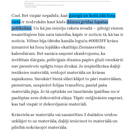
Cool.
Bet vispār nepalīdz, kad
gaisīgā un košā zilā fona
vietā
ir nodrukāts kaut kāds
džinsu grīdas lupatas
pelēkzilais
. Un kā jau minēju raksta ievadā — pilnīgi visiem
iesaistītajiem būs sava taisnība, kāpēc ir noticis tā, kā tas ir
noticis. Vēlme bija
tiktoka
kanāla loguča
#00B3FF
krāsu
izmantot kā fonu lojālāko skatītāju Ziemassvētku
kalendāram. Bet sanāca saņemt skaidrojumu, ka
izvēlētais dārgais, pelēcīgais dizaina papīrs gluži vienkārši
nav piemērots spilgtu toņu drukai. Jo iespiedkrāsa daļēji
iesūksies materiālā, veidojot materiāla un krāsas
sajaukumu. Savukārt biezā slānī klājot to pāri materiālam,
piemēram, uzspiežot folijas transfēru, pazūd paša
materiāla jēga. Jo tā optiskās un taustāmās īpašības nu ir
paslēptas zem dekoratīvā slāņa. Tāpēc mēģināsim saprast,
kas tad vispār ir dekorējamie materiāli.
Krāsviela ar materiālu vai sasaistīties 3 dažādos veidos:
uzklājot to uz materiāla, daļēji iesūcinot to materiālā un
pilnībā nokrāsojot materiāla.