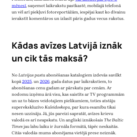
mēnesī
, saņemot laikrakstu pastkastē, mobilajā telefonā
un vēl arī piekļuvi fotoreportāžām, iespējai kaut ko dīvainu
ierakstīt komentāros un izlasīt pāris gadus vecus rakstus.
Kādas avīzes Latvijā iznāk
un cik tās maksā?
No
Latvijas pasta
abonēšanas katalogiem izdevās savilkt
kopā
2025
. un
2026
. gada datus par laikrakstiem, to
abonēšanas cenu gadam ar pārskatu par cenām. Ar
nodomu izņēmu ārā visu, kas saistīts ar TV programmām
un uz to bāzes veidotajiem pielikumiem, toties atstāju
superekskluzīvo
Kaleidoskopu
, par kura esamību tikai
nesen uzzināju. Jā, jūs pareizi sapratāt, avīzes krievu
valodā es arī neapskatu. Un angliski iznākošais
The Baltic
Times
jau labu laiku ir žurnāla formātā, tāpēc neskaitās.
Citās valodās mums abonējama vietējā prese neiznāk.