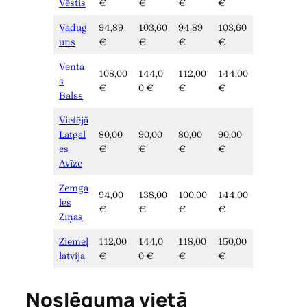
Vēstis
€
€
€
€
Vadug
94,89
103,60
94,89
103,60
uns
€
€
€
€
Venta
108,00
144,0
112,00
144,00
s
€
0 €
€
€
Balss
Vietējā
Latgal
80,00
90,00
80,00
90,00
es
€
€
€
€
Avīze
Zemga
94,00
138,00
100,00
144,00
les
€
€
€
€
Ziņas
Ziemeļ
112,00
144,0
118,00
150,00
latvija
€
0 €
€
€
Noslēguma vietā