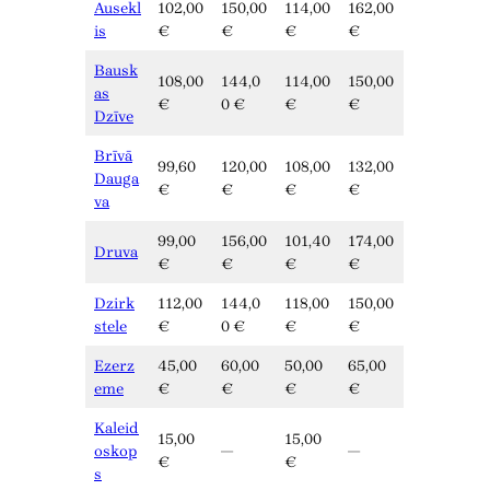
Ausekl
102,00
150,00
114,00
162,00
is
€
€
€
€
Bausk
108,00
144,0
114,00
150,00
as
€
0 €
€
€
Dzīve
Brīvā
99,60
120,00
108,00
132,00
Dauga
€
€
€
€
va
99,00
156,00
101,40
174,00
Druva
€
€
€
€
Dzirk
112,00
144,0
118,00
150,00
stele
€
0 €
€
€
Ezerz
45,00
60,00
50,00
65,00
eme
€
€
€
€
Kaleid
15,00
15,00
oskop
—
—
€
€
s