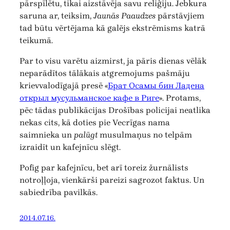
pārspīlētu, tikai aizstāvēja savu reliģiju. Jebkura
saruna ar, teiksim,
Jaunās Paaudzes
pārstāvjiem
tad būtu vērtējama kā galējs ekstrēmisms katrā
teikumā.
Par to visu varētu aizmirst, ja pāris dienas vēlāk
neparādītos tālākais atgremojums pašmāju
krievvalodīgajā presē «
Брат Осамы бин Ладена
открыл мусульманское кафе в Риге
». Protams,
pēc tādas publikācijas Drošības policijai neatlika
nekas cits, kā doties pie Vecrīgas nama
saimnieka un
palūgt
musulmaņus no telpām
izraidīt un kafejnīcu slēgt.
Pofig par kafejnīcu, bet arī toreiz žurnālists
notroļļoja, vienkārši pareizi sagrozot faktus. Un
sabiedrība pavilkās.
2014.07.16.