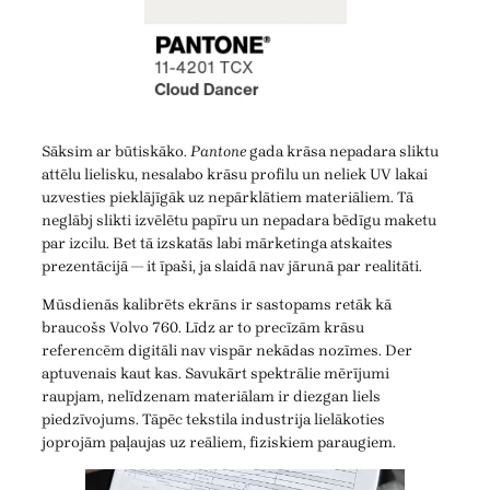
Sāksim ar būtiskāko.
Pantone
gada krāsa nepadara sliktu
attēlu lielisku, nesalabo krāsu profilu un neliek UV lakai
uzvesties pieklājīgāk uz nepārklātiem materiāliem. Tā
neglābj slikti izvēlētu papīru un nepadara bēdīgu maketu
par izcilu. Bet tā izskatās labi mārketinga atskaites
prezentācijā — it īpaši, ja slaidā nav jārunā par realitāti.
Mūsdienās kalibrēts ekrāns ir sastopams retāk kā
braucošs Volvo 760. Līdz ar to precīzām krāsu
referencēm digitāli nav vispār nekādas nozīmes. Der
aptuvenais kaut kas. Savukārt spektrālie mērījumi
raupjam, nelīdzenam materiālam ir diezgan liels
piedzīvojums. Tāpēc tekstila industrija lielākoties
joprojām paļaujas uz reāliem, fiziskiem paraugiem.