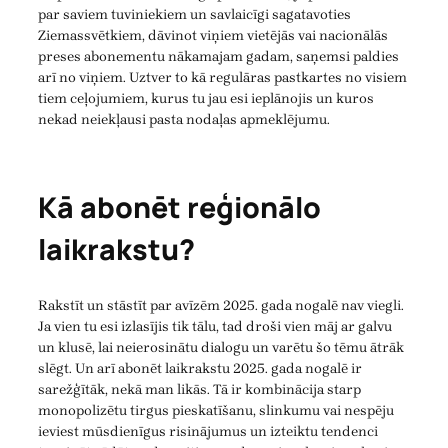
par saviem tuviniekiem un savlaicīgi sagatavoties
Ziemassvētkiem, dāvinot viņiem vietējās vai nacionālās
preses abonementu nākamajam gadam, saņemsi paldies
arī no viņiem. Uztver to kā regulāras pastkartes no visiem
tiem ceļojumiem, kurus tu jau esi ieplānojis un kuros
nekad neiekļausi pasta nodaļas apmeklējumu.
Kā abonēt reģionālo
laikrakstu?
Rakstīt un stāstīt par avīzēm 2025. gada nogalē nav viegli.
Ja vien tu esi izlasījis tik tālu, tad droši vien māj ar galvu
un klusē, lai neierosinātu dialogu un varētu šo tēmu ātrāk
slēgt. Un arī abonēt laikrakstu 2025. gada nogalē ir
sarežģītāk, nekā man likās. Tā ir kombinācija starp
monopolizētu tirgus pieskatīšanu, slinkumu vai nespēju
ieviest mūsdienīgus risinājumus un izteiktu tendenci