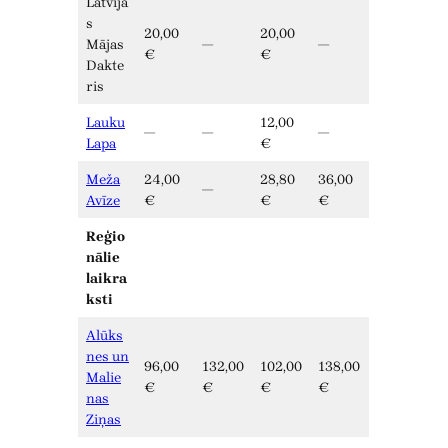
Latvija
s
20,00
20,00
Mājas
—
—
€
€
Dakte
ris
Lauku
12,00
—
—
—
Lapa
€
Meža
24,00
28,80
36,00
—
Avīze
€
€
€
Reģio
nālie
laikra
ksti
Alūks
nes un
96,00
132,00
102,00
138,00
Malie
€
€
€
€
nas
Ziņas