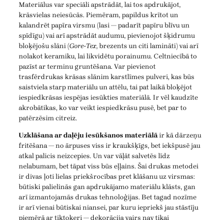
Materiālus var speciāli apstrādāt, lai tos apdrukājot,
krāsvielas neiesūcās. Piemēram, papildus krītot un
kalandrēt papīra virsmu (lasi — padarīt papīru blīvu un
spīdīgu) vai arī apstrādāt audumu, pievienojot šķidrumu
bloķējošu slāni (
Gore-Tex
, brezents un citi lamināti) vai arī
nolakot keramiku, lai likvidētu porainumu. Celtniecībā to
pazīst ar terminu gruntēšana. Var pievienot
trasfērdrukas krāsas slānim karstlīmes pulveri, kas būs
saistviela starp materiālu un attēlu, tai pat laikā bloķējot
iespiedkrāsas iespējas iesūkties materiālā. Ir vēl kaudzīte
akrobātikas, ko var veikt iespiedkrāsu pusē, bet par to
patērzēsim citreiz.
Uzklāšana ar daļēju iesūkšanos materiālā
ir kā dārzeņu
fritēšana — no ārpuses viss ir kraukšķīgs, bet iekšpusē jau
atkal palicis neizcepies. Un var vāļāt salvetēs līdz
nelabumam, bet tāpat viss būs eļļains. Šai drukas metodei
ir divas ļoti lielas priekšrocības pret klāšanu uz virsmas:
būtiski palielinās gan apdrukājamo materiālu klāsts, gan
arī izmantojamās drukas tehnoloģijas. Bet tagad nozīme
ir arī vienai būtiskai niansei, par kuru iepriekš jau stāstīju
piemērā ar tiktokeri — dekorācija vairs nav tikai