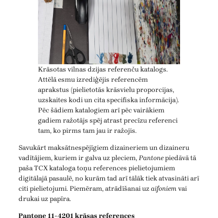
Krāsotas vilnas dzijas referenču katalogs.
Attēlā esmu izrediģējis referencēm
aprakstus (pielietotās krāsvielu proporcijas,
uzskaites kodi un cita specifiska informācija).
Pēc šādiem katalogiem arī pēc vairākiem
gadiem ražotājs spēj atrast precīzu referenci
tam, ko pirms tam jau ir ražojis.
Savukārt maksātnespējīgiem dizaineriem un dizaineru
vadītājiem, kuriem ir galva uz pleciem,
Pantone
piedāvā tā
paša TCX kataloga toņu references pielietojumiem
digitālajā pasaulē, no kurām tad arī tālāk tiek atvasināti arī
citi pielietojumi. Piemēram, atrādīšanai uz
aifoniem
vai
drukai uz papīra.
Pantone 11-4201 krāsas references