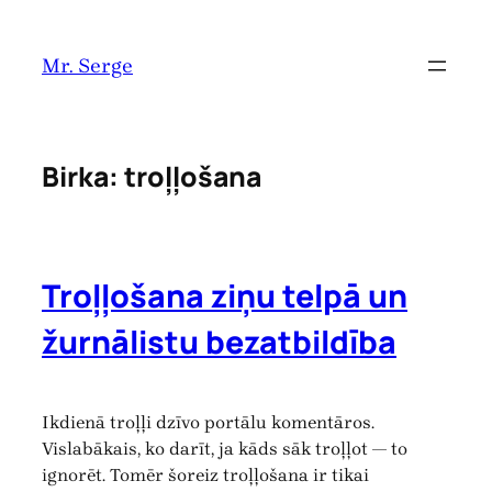
Pāriet
uz
Mr. Serge
saturu
Birka:
troļļošana
Troļļošana ziņu telpā un
žurnālistu bezatbildība
Ikdienā troļļi dzīvo portālu komentāros.
Vislabākais, ko darīt, ja kāds sāk troļļot — to
ignorēt. Tomēr šoreiz troļļošana ir tikai