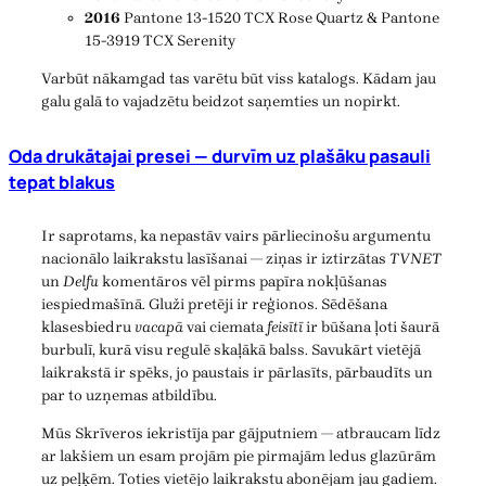
2016
Pantone 13-1520 TCX Rose Quartz & Pantone
15-3919 TCX Serenity
Varbūt nākamgad tas varētu būt viss katalogs. Kādam jau
galu galā to vajadzētu beidzot saņemties un nopirkt.
Oda drukātajai presei — durvīm uz plašāku pasauli
tepat blakus
Ir saprotams, ka nepastāv vairs pārliecinošu argumentu
nacionālo laikrakstu lasīšanai — ziņas ir iztirzātas
TVNET
un
Delfu
komentāros vēl pirms papīra nokļūšanas
iespiedmašīnā. Gluži pretēji ir reģionos. Sēdēšana
klasesbiedru
vacapā
vai ciemata
feisītī
ir būšana ļoti šaurā
burbulī, kurā visu regulē skaļākā balss. Savukārt vietējā
laikrakstā ir spēks, jo paustais ir pārlasīts, pārbaudīts un
par to uzņemas atbildību.
Mūs Skrīveros iekristīja par gājputniem — atbraucam līdz
ar lakšiem un esam projām pie pirmajām ledus glazūrām
uz peļķēm. Toties vietējo laikrakstu abonējam jau gadiem.