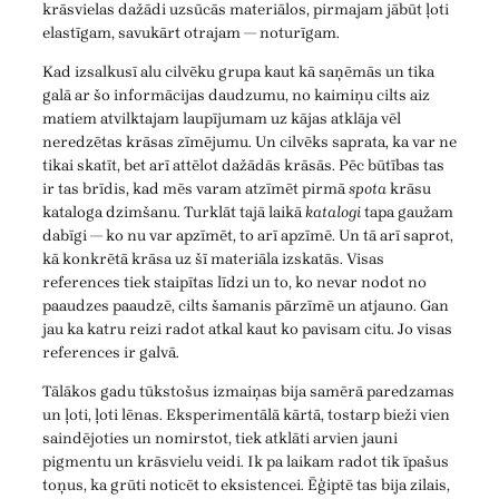
krāsvielas dažādi uzsūcās materiālos, pirmajam jābūt ļoti
elastīgam, savukārt otrajam — noturīgam.
Kad izsalkusī alu cilvēku grupa kaut kā saņēmās un tika
galā ar šo informācijas daudzumu, no kaimiņu cilts aiz
matiem atvilktajam laupījumam uz kājas atklāja vēl
neredzētas krāsas zīmējumu. Un cilvēks saprata, ka var ne
tikai skatīt, bet arī attēlot dažādās krāsās. Pēc būtības tas
ir tas brīdis, kad mēs varam atzīmēt pirmā
spota
krāsu
kataloga dzimšanu. Turklāt tajā laikā
katalogi
tapa gaužam
dabīgi — ko nu var apzīmēt, to arī apzīmē. Un tā arī saprot,
kā konkrētā krāsa uz šī materiāla izskatās. Visas
references tiek staipītas līdzi un to, ko nevar nodot no
paaudzes paaudzē, cilts šamanis pārzīmē un atjauno. Gan
jau ka katru reizi radot atkal kaut ko pavisam citu. Jo visas
references ir galvā.
Tālākos gadu tūkstošus izmaiņas bija samērā paredzamas
un ļoti, ļoti lēnas. Eksperimentālā kārtā, tostarp bieži vien
saindējoties un nomirstot, tiek atklāti arvien jauni
pigmentu un krāsvielu veidi. Ik pa laikam radot tik īpašus
toņus, ka grūti noticēt to eksistencei. Ēģiptē tas bija zilais,