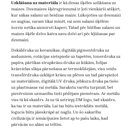
Uzklāšana uz materiāla
ir kā desas šķēles uzlikšana uz
maizes. Desmaizes šķērsgriezumā ir ļoti vienkārši atšķirt,
kur sākas salami un beidzas maize. Lūkojoties uz desmaizi
no augšas, varam tikai minēt, vai zem salami šķēlēm
šoreiz netika aizmirsti kaperi. Tātad pēc būtības salami un
maizes šķēle dzīvo katra savu dzīvi arī pēc kļūšanas par
desmaizi.
Dekāldruka uz keramikas, digitālā pigmentdruka uz
audumiem, rotācijas sietspiede uz tapetēm, tonerdruka uz
papīra, pārtikas sīrupkrāsu druka uz kūkām, folijas
krāsvielas slāņa pārnešana ar termoklišejām, visu veidu
transfērdruka uzklājot krāsu uz plēves un tad pārspiežot
uz materiāliem, digitālā UV druka, jebkura druka pa tiešo
uz plastmasas vai metāla. Sarakstu varētu turpināt, bet
pievērsīsim uzmanību tieši pēdējam piemēram. Ar metālu
viss tā kā skaidrs. Ja uz tā uztriepj
DM
logo, tad skaidrs,
ka tas ir uz materiāla. Lai tas būtu iestrādāts metālā,
logucis būtu jāieskrāpē ar naglu. Un šo sakarību
civilizācija ir iemācījusies lietot ap to pašu laiku, kad
pārvācās no alām uz teltīm.