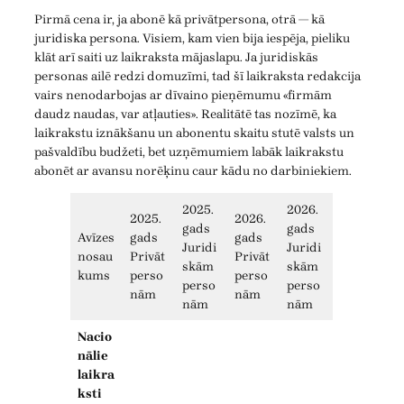
Pirmā cena ir, ja abonē kā privātpersona, otrā — kā
juridiska persona. Visiem, kam vien bija iespēja, pieliku
klāt arī saiti uz laikraksta mājaslapu. Ja juridiskās
personas ailē redzi domuzīmi, tad šī laikraksta redakcija
vairs nenodarbojas ar dīvaino pieņēmumu «firmām
daudz naudas, var atļauties». Realitātē tas nozīmē, ka
laikrakstu iznākšanu un abonentu skaitu stutē valsts un
pašvaldību budžeti, bet uzņēmumiem labāk laikrakstu
abonēt ar avansu norēķinu caur kādu no darbiniekiem.
2025.
2026.
2025.
2026.
gads
gads
Avīzes
gads
gads
Juridi
Juridi
nosau
Privāt
Privāt
skām
skām
kums
perso
perso
perso
perso
nām
nām
nām
nām
Nacio
nālie
laikra
ksti