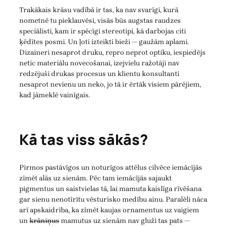
Trakākais krāsu vadībā ir tas, ka nav svarīgi, kurā
nometnē tu pieklauvēsi, visās būs augstas raudzes
speciālisti, kam ir spēcīgi stereotipi, kā darbojas citi
ķēdītes posmi. Un ļoti izteikti bieži — gaužām aplami.
Dizaineri nesaprot druku, repro neprot optiku, iespiedējs
netic materiālu novecošanai, izejvielu ražotāji nav
redzējuši drukas procesus un klientu konsultanti
nesaprot nevienu un neko, jo tā ir ērtāk visiem pārējiem,
kad jāmeklē vainīgais.
Kā tas viss sākās?
Pirmos pastāvīgos un noturīgos attēlus cilvēce iemācījās
zīmēt alās uz sienām. Pēc tam iemācījās sajaukt
pigmentus un saistvielas tā, lai mamuta kaislīga rīvēšana
gar sienu nenotīrītu vēsturisko medību ainu. Paralēli nāca
arī apskaidrība, ka zīmēt kaujas ornamentus uz vaigiem
un
krāniņus
mamutus uz sienām nav gluži tas pats —