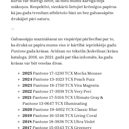
kurus var mierīgi lietot, lai būtu mums kārtīga deja
mākoņos. Respektīvi, vienkārši lietojiet krēmīgos papīrus
kā jau gada trendam atbilstošo bāzi un bez galvassāpēm
drukājiet pāri saturu.
—
Galvassāpju mazināšanai un vispārējai pārliecībai par to,
ka drukā uz papīra mums viss ir kārtībā: iepriekšējo gadu
Pantone
gada krāsas. Arīdzan no tekstila (kokvilnas) krāsu
kataloga. 2016. un 2021. gadā pat tika izdomāts, ka gada
krāsas var būt veselas divas.
2025
Pantone 17-1230 TCX Mocha Mousse
2024
Pantone 13-1023 TCX Peach Fuzz
2023
Pantone 18-1750 TCX Viva Magenta
2022
Pantone 17-3938 TCX Very Peri
2021
Pantone 17-5104 TCX Ultimate Gray &
Pantone 13-0647 TCX Illuminating
2020
Pantone 19-4052 TCX Classic Blue
2019
Pantone 16-1546 TCX Living Coral
2018
Pantone 18-3838 TCX Ultra Violet
2017
Pantone 15-0343 TCX Greenery