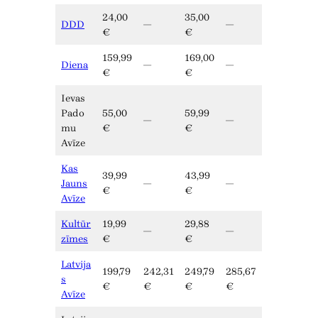
24,00
35,00
DDD
—
—
€
€
159,99
169,00
Diena
—
—
€
€
Ievas
Pado
55,00
59,99
—
—
mu
€
€
Avīze
Kas
39,99
43,99
Jauns
—
—
€
€
Avīze
Kultūr
19,99
29,88
—
—
zīmes
€
€
Latvija
199,79
242,31
249,79
285,67
s
€
€
€
€
Avīze