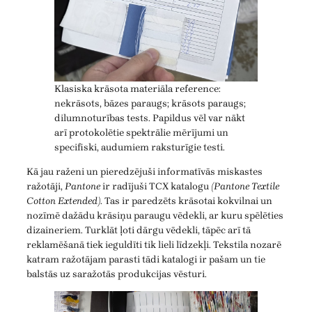
Klasiska krāsota materiāla reference:
nekrāsots, bāzes paraugs; krāsots paraugs;
dilumnoturības tests. Papildus vēl var nākt
arī protokolētie spektrālie mērījumi un
specifiski, audumiem raksturīgie testi.
Kā jau raženi un pieredzējuši informatīvās miskastes
ražotāji,
Pantone
ir radījuši TCX katalogu
(Pantone Textile
Cotton Extended)
. Tas ir paredzēts krāsotai kokvilnai un
nozīmē dažādu krāsiņu paraugu vēdekli, ar kuru spēlēties
dizaineriem. Turklāt ļoti dārgu vēdekli, tāpēc arī tā
reklamēšanā tiek ieguldīti tik lieli līdzekļi. Tekstila nozarē
katram ražotājam parasti tādi katalogi ir pašam un tie
balstās uz saražotās produkcijas vēsturi.