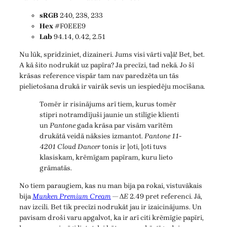
sRGB
240, 238, 233
Hex
#F0EEE9
Lab
94.14, 0.42, 2.51
Nu lūk, spridziniet, dizaineri. Jums visi vārti vaļā! Bet, bet.
A kā šito nodrukāt uz papīra? Ja precīzi, tad nekā. Jo šī
krāsas reference vispār tam nav paredzēta un tās
pielietošana drukā ir vairāk sevis un iespiedēju mocīšana.
Tomēr ir risinājums arī tiem, kurus tomēr
stipri notramdījuši jaunie un stilīgie klienti
un
Pantone
gada krāsa par visām varītēm
drukātā veidā nāksies izmantot.
Pantone 11-
4201 Cloud Dancer
tonis ir ļoti, ļoti tuvs
klasiskam, krēmīgam papīram, kuru lieto
grāmatās.
No tiem paraugiem, kas nu man bija pa rokai, vistuvākais
bija
Munken Premium Cream
— Δ
E
2.49 pret referenci. Jā,
nav izcili. Bet tik precīzi nodrukāt jau ir izaicinājums. Un
pavisam droši varu apgalvot, ka ir arī citi krēmīgie papīri,