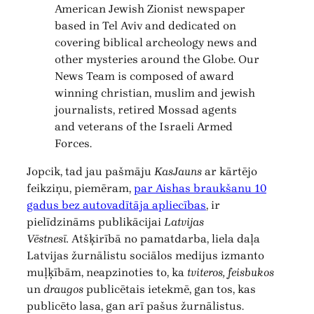
American Jewish Zionist newspaper
based in Tel Aviv and dedicated on
covering biblical archeology news and
other mysteries around the Globe. Our
News Team is composed of award
winning christian, muslim and jewish
journalists, retired Mossad agents
and veterans of the Israeli Armed
Forces.
Jopcik, tad jau pašmāju
KasJauns
ar kārtējo
feikziņu, piemēram,
par Aishas braukšanu 10
gadus bez autovadītāja apliecības
, ir
pielīdzināms publikācijai
Latvijas
Vēstnesī.
Atšķirībā no pamatdarba, liela daļa
Latvijas žurnālistu sociālos medijus izmanto
muļķībām, neapzinoties to, ka
tviteros, feisbukos
un
draugos
publicētais ietekmē, gan tos, kas
publicēto lasa, gan arī pašus žurnālistus.