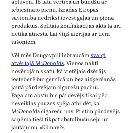
aptuveni 15 latu vērtībā un bundžu ar
iebiezināto pienu. Izrādās Eiropas
savienībā nedrīkst ievest gaļas un piena
produktus. Solītais konfiskācijas akts tā arī
netika atnests. Lai viņš aizrijās ar tiem
tušoņiem.
Vēl mēs Daugavpilī iebraucām
svaigi
atvērtajā
McDonalds
. Vienos naktī
novērojām skatu, kā vietējais dzērājs
iesteberē burgernīcā un bez aizķeršanās
jautā pārdevējam cigarešu paciņu.
Pagalam abstulbis pārdevējs tikai pēc
neveiklas pauzes spēja atbildēt, ka
McDonalds
cigarešu nav. Pretim pārdevējs
saņēma tieši tikpat abstulbušu seju un
jautājumu: «Kā nav?».