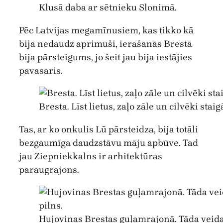
Klusā daba ar sētnieku Slonimā.
Pēc Latvijas megamīnusiem, kas tikko kā
bija nedaudz aprimuši, ierašanās Brestā
bija pārsteigums, jo šeit jau bija iestājies
pavasaris.
Bresta. Līst lietus, zaļo zāle un cilvēki stai
Tas, ar ko onkulis Lū pārsteidza, bija totāli
bezgaumīga daudzstāvu māju apbūve. Tad
jau Ziepniekkalns ir arhitektūras
paraugrajons.
Hujovinas Brestas guļamrajonā. Tāda veida 