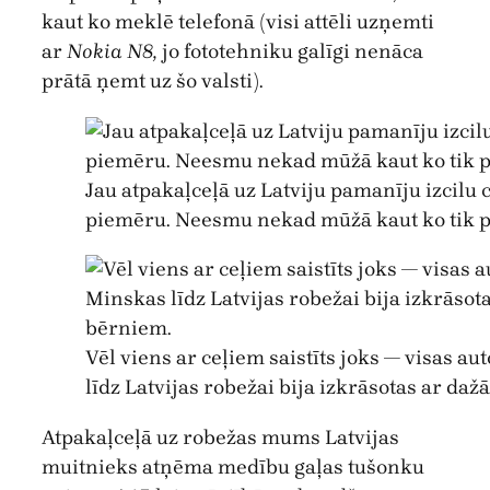
kaut ko meklē telefonā (visi attēli uzņemti
ar
Nokia N8,
jo fototehniku galīgi nenāca
prātā ņemt uz šo valsti).
Jau atpakaļceļā uz Latviju pamanīju izcilu 
piemēru. Neesmu nekad mūžā kaut ko tik pr
Vēl viens ar ceļiem saistīts joks — visas a
līdz Latvijas robežai bija izkrāsotas ar 
Atpakaļceļā uz robežas mums Latvijas
muitnieks atņēma medību gaļas tušonku