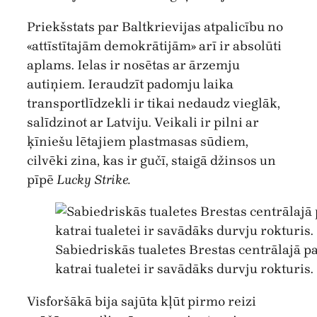
Priekšstats par Baltkrievijas atpalicību no
«attīstītajām demokrātijām» arī ir absolūti
aplams. Ielas ir nosētas ar ārzemju
autiņiem. Ieraudzīt padomju laika
transportlīdzekli ir tikai nedaudz vieglāk,
salīdzinot ar Latviju. Veikali ir pilni ar
ķīniešu lētajiem plastmasas sūdiem,
cilvēki zina, kas ir gučī, staigā džinsos un
pīpē
Lucky Strike.
Sabiedriskās tualetes Brestas centrālajā p
katrai tualetei ir savādāks durvju rokturis.
Visforšākā bija sajūta kļūt pirmo reizi