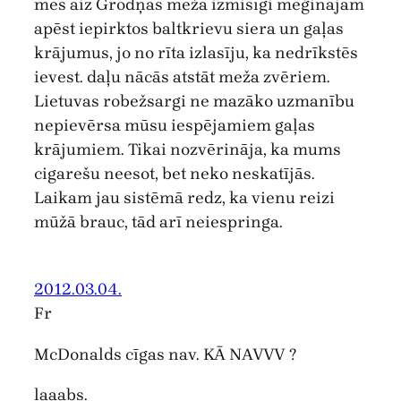
mēs aiz Grodņas mežā izmisīgi mēģinājām
apēst iepirktos baltkrievu siera un gaļas
krājumus, jo no rīta izlasīju, ka nedrīkstēs
ievest. daļu nācās atstāt meža zvēriem.
Lietuvas robežsargi ne mazāko uzmanību
nepievērsa mūsu iespējamiem gaļas
krājumiem. Tikai nozvērināja, ka mums
cigarešu neesot, bet neko neskatījās.
Laikam jau sistēmā redz, ka vienu reizi
mūžā brauc, tād arī neiespringa.
2012.03.04.
Fr
McDonalds cīgas nav. KĀ NAVVV ?
laaabs.