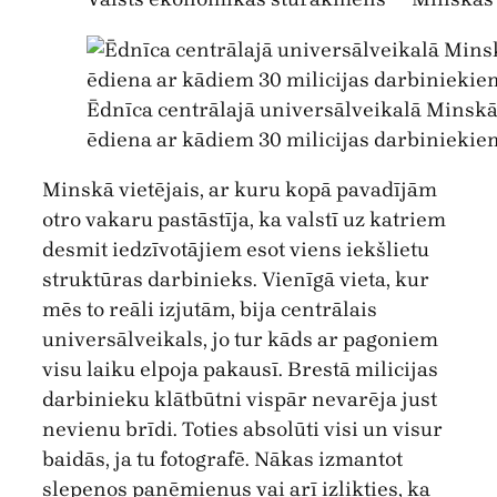
Ēdnīca centrālajā universālveikalā Minskā.
ēdiena ar kādiem 30 milicijas darbiniekie
Minskā vietējais, ar kuru kopā pavadījām
otro vakaru pastāstīja, ka valstī uz katriem
desmit iedzīvotājiem esot viens iekšlietu
struktūras darbinieks. Vienīgā vieta, kur
mēs to reāli izjutām, bija centrālais
universālveikals, jo tur kāds ar pagoniem
visu laiku elpoja pakausī. Brestā milicijas
darbinieku klātbūtni vispār nevarēja just
nevienu brīdi. Toties absolūti visi un visur
baidās, ja tu fotografē. Nākas izmantot
slepenos paņēmienus vai arī izlikties, ka