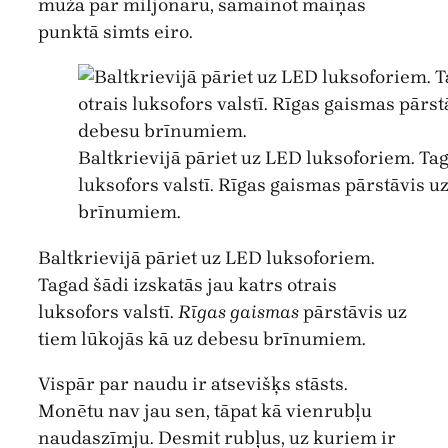
mūžā par miljonāru, samainot maiņas
punktā simts eiro.
Baltkrievijā pāriet uz LED luksoforiem. Tag
luksofors valstī. Rīgas gaismas pārstāvis u
brīnumiem.
Baltkrievijā pāriet uz LED luksoforiem.
Tagad šādi izskatās jau katrs otrais
luksofors valstī.
Rīgas gaismas
pārstāvis uz
tiem lūkojās kā uz debesu brīnumiem.
Vispār par naudu ir atsevišķs stāsts.
Monētu nav jau sen, tāpat kā vienrubļu
naudaszīmju. Desmit rubļus, uz kuriem ir