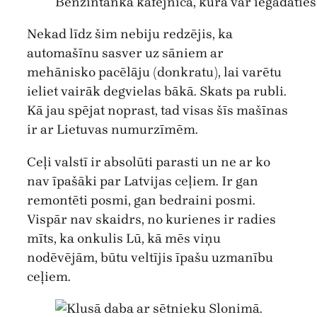
Benzīntanka kafejnīca, kurā var iegādātie
Nekad līdz šim nebiju redzējis, ka
automašīnu sasver uz sāniem ar
mehānisko pacēlāju (donkratu), lai varētu
ieliet vairāk degvielas bākā. Skats pa rubli.
Kā jau spējat noprast, tad visas šīs mašīnas
ir ar Lietuvas numurzīmēm.
Ceļi valstī ir absolūti parasti un ne ar ko
nav īpašāki par Latvijas ceļiem. Ir gan
remontēti posmi, gan bedraini posmi.
Vispār nav skaidrs, no kurienes ir radies
mīts, ka onkulis Lū, kā mēs viņu
nodēvējām, būtu veltījis īpašu uzmanību
ceļiem.