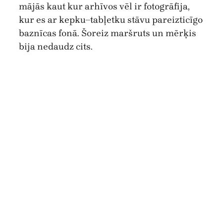
mājās kaut kur arhīvos vēl ir fotogrāfija,
kur es ar kepku–tabļetku stāvu pareizticīgo
baznīcas fonā. Šoreiz maršruts un mērķis
bija nedaudz cits.