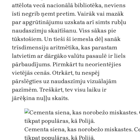
attēlota vecā nacionālā bibliotēka, neviens
īsti negrib ņemt pretim. Vairāk vai mazāk
par apgrūtinājumu uzskata arī simts rubļu
naudaszīmju skaitīšanu. Viss sākas pie
tūkstošiem. Un tieši šī iemesla dēļ sanāk
trīsdimensiju aritmētika, kas parastam
latvietim ar dārgāko valūtu pasaulē ir liels
pārbaudījums. Pirmkārt tu neorientējies
vietējās cenās. Otrkārt, tu nespēj
pārslēgties uz naudaszīmju vizuālajām
pazīmēm. Treškārt, tev visu laiku ir
jārēķina nuļļu skaits.
Cementa siena, kas norobežo miskastes. Ce
tikpat populāras, kā Polijā.