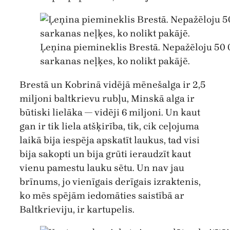
Ļeņina piemineklis Brestā. Nepažēloju 50 
sarkanas neļķes, ko nolikt pakājē.
Brestā un Kobrinā vidējā mēnešalga ir 2,5
miljoni baltkrievu rubļu, Minskā alga ir
būtiski lielāka — vidēji 6 miljoni. Un kaut
gan ir tik liela atšķirība, tik, cik ceļojuma
laikā bija iespēja apskatīt laukus, tad visi
bija sakopti un bija grūti ieraudzīt kaut
vienu pamestu lauku sētu. Un nav jau
brīnums, jo vienīgais derīgais izraktenis,
ko mēs spējām iedomāties saistībā ar
Baltkrieviju, ir kartupelis.