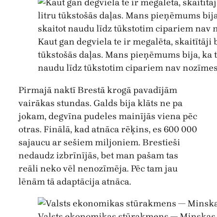
Kaut gan degviela te ir megalēta, skaitītāji
tūkstošās daļas. Mans pieņēmums bija, ka ta
naudu līdz tūkstotim cipariem nav nozīmes
Pirmajā naktī Brestā krogā pavadījām
vairākas stundas. Galds bija klāts ne pa
jokam, degvīna pudeles mainījās viena pēc
otras. Finālā, kad atnāca rēķins, es 600 000
sajaucu ar sešiem miljoniem. Brestieši
nedaudz izbrīnījās, bet man pašam tas
reāli neko vēl nenozīmēja. Pēc tam jau
lēnām tā adaptācija atnāca.
Valsts ekonomikas stūrakmens — Minskas c