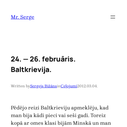
Pāriet
uz
Mr. Serge
saturu
24. — 26. februāris.
Baltkrievija.
Written by
Sergejs Bižāns
in
Ceļojumi
2012.03.04.
Pēdējo reizi Baltkrieviju apmeklēju, kad
man bija kādi pieci vai seši gadi. Toreiz
kopā ar omes klasi bijām Minskā un man