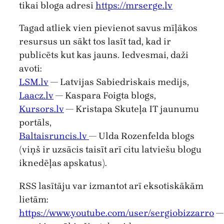
tikai bloga adresi
https://mrserge.lv
Tagad atliek vien pievienot savus mīļākos
resursus un sākt tos lasīt tad, kad ir
publicēts kut kas jauns. Iedvesmai, daži
avoti:
LSM.lv
— Latvijas Sabiedriskais medijs,
Laacz.lv
— Kaspara Foigta blogs,
Kursors.lv
— Kristapa Skuteļa IT jaunumu
portāls,
Baltaisruncis.lv
— Ulda Rozenfelda blogs
(viņš ir uzsācis taisīt arī citu latviešu blogu
iknedēļas apskatus).
RSS lasītāju var izmantot arī eksotiskākām
lietām:
https://www.youtube.com/user/sergiobizzarro
—