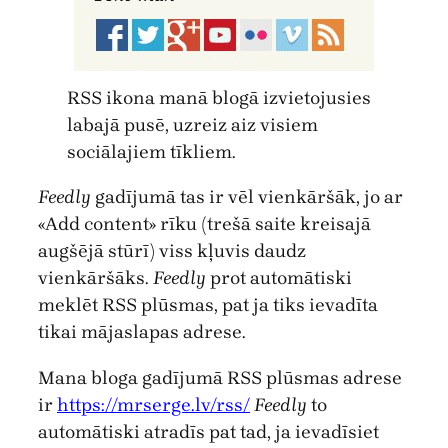
RSS ikona manā blogā izvietojusies
labajā pusē, uzreiz aiz visiem
sociālajiem tīkliem.
Feedly
gadījumā tas ir vēl vienkāršāk, jo ar
«Add content» rīku (trešā saite kreisajā
augšējā stūrī) viss kļuvis daudz
vienkāršāks.
Feedly
prot automātiski
meklēt RSS plūsmas, pat ja tiks ievadīta
tikai mājaslapas adrese.
Mana bloga gadījumā RSS plūsmas adrese
ir
https://mrserge.lv/rss/
Feedly
to
automātiski atradīs pat tad, ja ievadīsiet