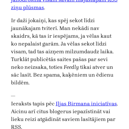
ziņu plūsmas
.
Ir daži jokaiņi, kas spēj sekot līdzi
jaunākajam tviterī. Man nekādi nav
skaidrs, kā tas ir iespējams, ja vēlas kaut
ko nepalaist garām. Ja vēlas sekot līdzi
visam, tad tas aizņem milzumdaudz laika.
Turklāt publicētās saites pašas par sevi
neko neizsaka, toties
Feedly
tikai atver un
sāc lasīt. Bez spama, kaķēniem un ēdienu
bildēm.
—
Ieraksts tapis pēc
Iļjas Birmana iniciatīvas
.
Aicinu arī citus blogerus iepazīstināt vai
lieku reizi atgādināt saviem lasītājiem par
RSS.