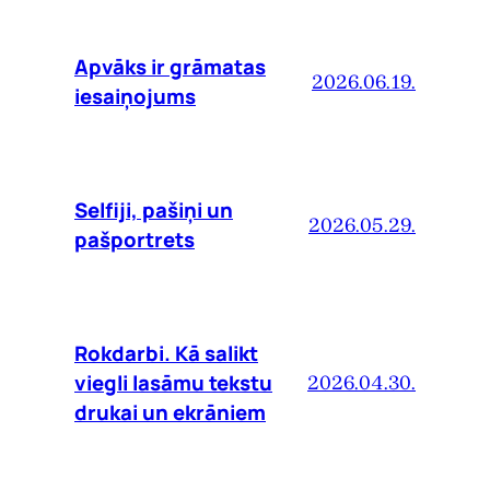
Apvāks ir grāmatas
2026.06.19.
iesaiņojums
Selfiji, pašiņi un
2026.05.29.
pašportrets
Rokdarbi. Kā salikt
viegli lasāmu tekstu
2026.04.30.
drukai un ekrāniem