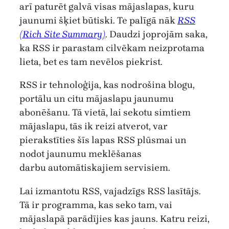
arī paturēt galvā visas mājaslapas, kuru
jaunumi šķiet būtiski. Te palīgā nāk
RSS
(Rich Site Summary)
. Daudzi joprojām saka,
ka RSS ir parastam cilvēkam neizprotama
lieta, bet es tam nevēlos piekrist.
RSS ir tehnoloģija, kas nodrošina blogu,
portālu un citu mājaslapu jaunumu
abonēšanu. Tā vietā, lai sekotu simtiem
mājaslapu, tās ik reizi atverot, var
pierakstīties šīs lapas RSS plūsmai un
nodot jaunumu meklēšanas
darbu automātiskajiem servisiem.
Lai izmantotu RSS, vajadzīgs RSS lasītājs.
Tā ir programma, kas seko tam, vai
mājaslapā parādījies kas jauns. Katru reizi,