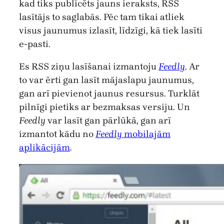
kad tiks publicēts jauns ieraksts, RSS
lasītājs to saglabās. Pēc tam tikai atliek
visus jaunumus izlasīt, līdzīgi, kā tiek lasīti
e-pasti.
Es RSS ziņu lasīšanai izmantoju
Feedly
. Ar
to var ērti gan lasīt mājaslapu jaunumus,
gan arī pievienot jaunus resursus. Turklāt
pilnīgi pietiks ar bezmaksas versiju. Un
Feedly
var lasīt gan pārlūkā, gan arī
izmantot kādu no
Feedly
mobilajām
aplikācijām
.