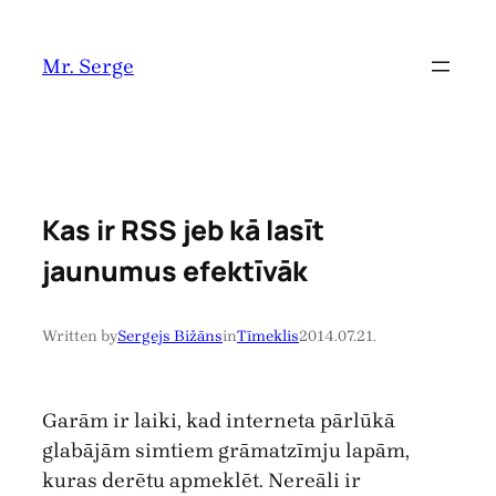
Pāriet
uz
Mr. Serge
saturu
Kas ir RSS jeb kā lasīt
jaunumus efektīvāk
Written by
Sergejs Bižāns
in
Tīmeklis
2014.07.21.
Garām ir laiki, kad interneta pārlūkā
glabājām simtiem grāmatzīmju lapām,
kuras derētu apmeklēt. Nereāli ir