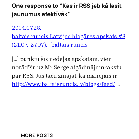
One response to “Kas ir RSS jeb kā lasīt
jaunumus efektīvāk”
2014.07.28.
baltais runcis Latvijas blogāres apskats #8
(21.07.-27.07). | baltais runcis
[…] punktu šīs nedēļas apskatam, vien
norādīšu uz Mr.Serge atgādinājumrakstu
par RSS. Jūs taču zinājāt, ka manējais ir
http://www.baltaisruncis.lv/blogs/feed/
[…]
MORE POSTS