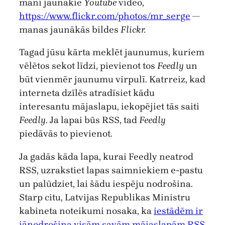
mani jaunākie
Youtube
video,
https://www.flickr.com/photos/mr_serge
—
manas jaunākās bildes
Flickr.
Tagad jūsu kārta meklēt jaunumus, kuriem
vēlētos sekot līdzi, pievienot tos
Feedly
un
būt vienmēr jaunumu virpulī. Katrreiz, kad
interneta dzīlēs atradīsiet kādu
interesantu mājaslapu, iekopējiet tās saiti
Feedly
. Ja lapai būs RSS, tad
Feedly
piedāvās to pievienot.
Ja gadās kāda lapa, kurai Feedly neatrod
RSS, uzrakstiet lapas saimniekiem e-pastu
un palūdziet, lai šādu iespēju nodrošina.
Starp citu, Latvijas Republikas Ministru
kabineta noteikumi nosaka, ka
iestādēm ir
jānodrošina visām savām mājaslapām RSS