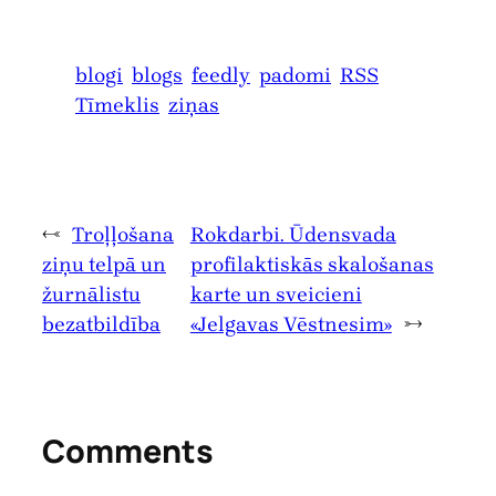
blogi
blogs
feedly
padomi
RSS
Tīmeklis
ziņas
←
Troļļošana
Rokdarbi. Ūdensvada
ziņu telpā un
profilaktiskās skalošanas
žurnālistu
karte un sveicieni
bezatbildība
«Jelgavas Vēstnesim»
→
Comments