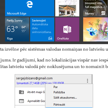
a izvēlne pēc sistēmas valodas nomaiņas no latviešu u
jums. Ir gadījumi, kad no lokalizācijas vispār nav ies
ītas latviešu valodā pēc noklusējuma un to nomainīt bi