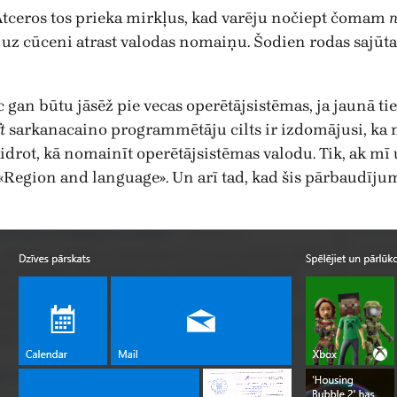
Atceros tos prieka mirkļus, kad varēju nočiept čomam
n
lnē uz cūceni atrast valodas nomaiņu. Šodien rodas sajū
 gan būtu jāsēž pie vecas operētājsistēmas, ja jaunā t
t
sarkanacaino programmētāju cilts ir izdomājusi, ka 
aidrot, kā nomainīt operētājsistēmas valodu. Tik, ak mī 
«Region and language». Un arī tad, kad šis pārbaudījums