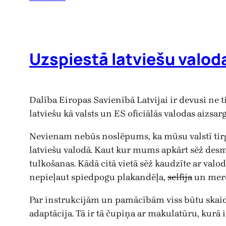
Uzspiestā latviešu valod
Dalība Eiropas Savienībā Latvijai ir devusi ne 
latviešu kā valsts un ES oficiālās valodas aizsa
Nevienam nebūs noslēpums, ka mūsu valstī tir
latviešu valodā. Kaut kur mums apkārt sēž desm
tulkošanas. Kādā citā vietā sēž kaudzīte ar val
nepieļaut spiedpogu plakandēļa,
selfija
un merč
Par instrukcijām un pamācībām viss būtu skaidr
adaptācija. Tā ir tā čupiņa ar makulatūru, kurā 