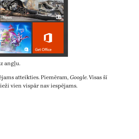
z angļu.
pējams atteikties. Piemēram,
Google
. Visas šī
eži vien vispār nav iespējams.