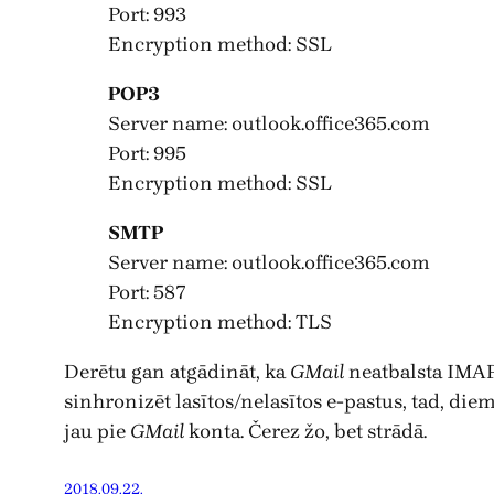
Port: 993
Encryption method: SSL
POP3
Server name: outlook.office365.com
Port: 995
Encryption method: SSL
SMTP
Server name: outlook.office365.com
Port: 587
Encryption method: TLS
Derētu gan atgādināt, ka
GMail
neatbalsta IMAP 
sinhronizēt lasītos/nelasītos e-pastus, tad, die
jau pie
GMail
konta. Čerez žo, bet strādā.
2018.09.22.