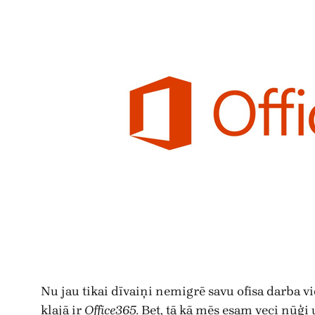
Nu jau tikai dīvaiņi nemigrē savu ofisa darba 
klajā ir
Office365.
Bet, tā kā mēs esam veci nūģi 