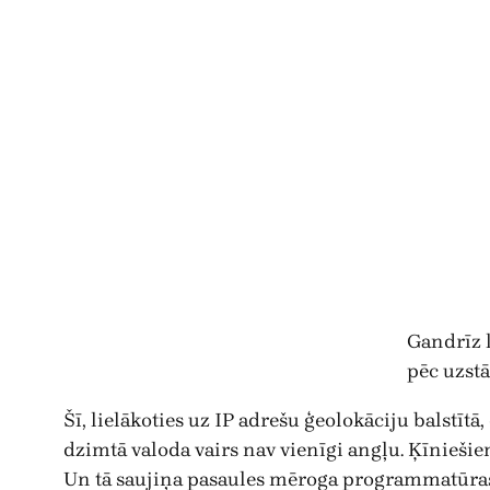
Gandrīz 
pēc uzst
Šī, lielākoties uz IP adrešu ģeolokāciju balstīt
dzimtā valoda vairs nav vienīgi angļu. Ķīnieš
Un tā saujiņa pasaules mēroga programmatūras, 