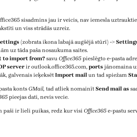
ffice365 sisadmins jau ir veicis, nav iemesla uztrauktie
stīti un viss strādās uzreiz.
ettings
(zobrata ikona labajā augšējā stūrī) ->
Setting
ām uz tāda paša nosaukuma saites.
 to import from?
savu
Office365
pieslēgto e-pasta adr
OP server
ir outlook.office365.com,
ports
jānomaina uz
āk, galvenais ieķeksēt
Import mail
un tad spiežam
Sta
-pasta konts
GMail,
tad atliek nomainīt
Send mail as
sad
e365
pieejas dati, nevis vecie.
paši ir lieli puikas, redz kur visi
Office365
e-pastu serv