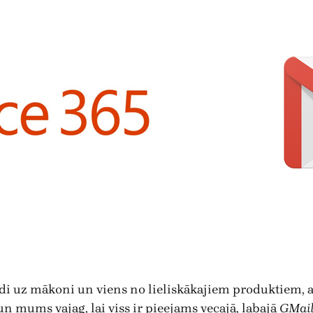
vidi uz mākoni un viens no lieliskākajiem produktiem, 
un mums vajag, lai viss ir pieejams vecajā, labajā
GMail