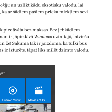
okiju
un uzlikt kādu eksotisku valodu, lai
ta, ka ar šādiem pašiem prieka mirkļiem sevi
iek piedāvāta bez maksas. Bez jebkādiem
man ir jāpiedāvā
Windows
dzimtajā, latviešu
un žē! Sākumā tak ir jāizdomā, kā tulki būs
 ir izturēts, tāpat liks mīlēt dzimto valodu.