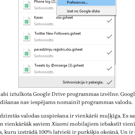
labi iztulkota Google Drive programmas izvēlne. Googl
ādīšanas nav iespējams nomainīt programmas valodu.
ā, dzimtās valodas uzspiešana ir vienkārši muļķīga. Es s
iem vienkāršāk saviem
Xiaomi
mobilajiem iebakstīt vien
kuru izstrādā 100% latvieši ir purkšķis okeānā. Un ir