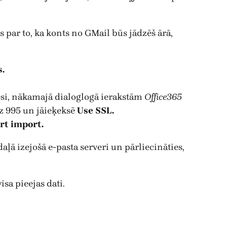
s par to, ka konts no GMail būs jādzēš ārā,
s.
esi, nākamajā dialoglogā ierakstām
Office365
 995 un jāieķeksē
Use SSL.
rt import.
aļā izejošā e-pasta serveri un pārliecināties,
isa pieejas dati.