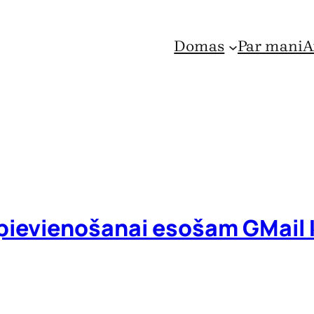
Domas
Par mani
A
 pievienošanai esošam GMail