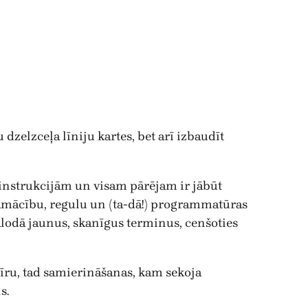
dzelzceļa līniju kartes, bet arī izbaudīt
instrukcijām un visam pārējam ir jābūt
pamācību, regulu un (ta-dā!) programmatūras
valodā jaunus, skanīgus terminus, cenšoties
īru, tad samierināšanas, kam sekoja
s.