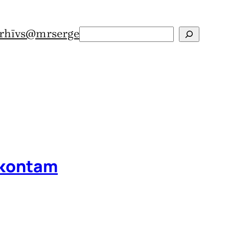
rhīvs
@mrserge
Search
 kontam