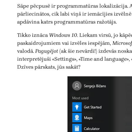
Sāpe pēcpusē ir programmatūras lokalizācija. 
pārliecinātos, cik labi viņš ir iemācījies izvē
apdāvina katrs programmatūras ražotājs.
Tikko iznāca
Windows 10.
Liekam virsū, jo kāpēc
paskaidrojumiem vai izvēles iespējām,
Microsof
valodā.
Pagugējot
(ak šie nevārdi!) izdevās nosk
interpretējuši «Settings», «Time and language», 
Dzīves pārskats, jūs sakāt?