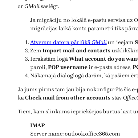
ar
GMail
saslēgt.
Ja migrāciju no lokālā e-pastu servisa uz O
migrācijas laikā konta parametri tiks pārrak
Atveram datora pārlūkā
GMail
un ieejam
S
Zem
Import mail and contacts
uzklikšķin
Ierakstām logā
What account do you want
paroli,
POP username
ir e-pasta adrese,
P
Nākamajā dialoglogā darām, kā pašiem ērt
Ja jums pirms tam jau bija nokonfigurēts šis e
ka
Check mail from other accounts
stāv
Offic
Tiem, kam slinkums iepriekšējos burtus lasīt un 
IMAP
Server name: outlook.office365.com