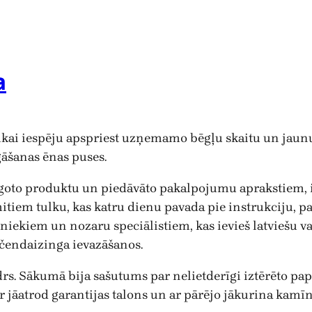
a
tikai iespēju apspriest uzņemamo bēgļu skaitu un jaunu 
rgāšanas ēnas puses.
goto produktu un piedāvāto pakalpojumu aprakstiem, 
itiem tulku, kas katru dienu pavada pie instrukciju, 
odniekiem un nozaru speciālistiem, kas ievieš latviešu 
endaizinga ievazāšanos.
s. Sākumā bija sašutums par nelietderīgi iztērēto pap
ir jāatrod garantijas talons un ar pārējo jākurina kamīn