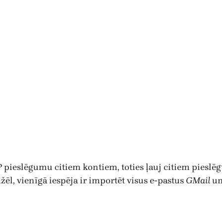
pieslēgumu citiem kontiem, toties ļauj citiem pieslē
mžēl, vienīgā iespēja ir importēt visus e-pastus
GMail
un