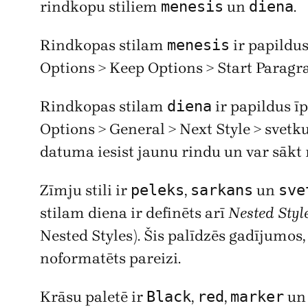
rindkopu stiliem
menesis
un
diena
.
Rindkopas stilam
menesis
ir papildu
Options > Keep Options > Start Paragr
Rindkopas stilam
diena
ir papildus ī
Options > General > Next Style > svetku
datuma iesist jaunu rindu un var sākt r
Zīmju stili ir
peleks
,
sarkans
un
sve
stilam diena ir definēts arī
Nested Styl
Nested Styles). Šis palīdzēs gadījumos
noformatēts pareizi.
Krāsu paletē ir
Black
,
red
,
marker
u