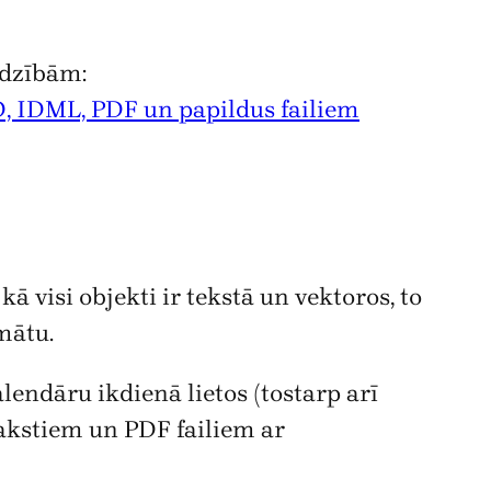
adzībām:
, IDML, PDF un papildus failiem
ā visi objekti ir tekstā un vektoros, to
mātu.
alendāru ikdienā lietos (tostarp arī
rakstiem un PDF failiem ar