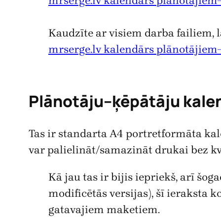
mrserge.lv kalendārs plānotājie
Kaudzīte ar visiem darba failiem, 
mrserge.lv kalendārs plānotājiem
Plānotāju–ķēpātāju kale
Tas ir standarta A4 portretformāta kalen
var palielināt/samazināt drukai bez 
Kā jau tas ir bijis iepriekš, arī š
modificētās versijas), šī ieraksta
gatavajiem maketiem.