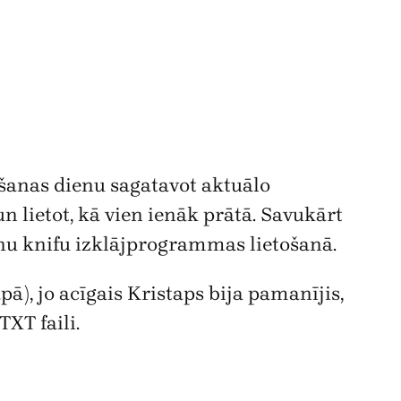
šanas dienu sagatavot aktuālo
 lietot, kā vien ienāk prātā. Savukārt
unu knifu izklājprogrammas lietošanā.
apā), jo acīgais Kristaps bija pamanījis,
XT faili.