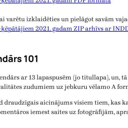
m–ķēpātājiem 2021. gadam PDF formātā
lai varētu izklaidēties un pielāgot savām vaj
–ķēpātājiem 2021. gadam ZIP arhīvs ar INDD
ndārs 101
dārs ar 13 lapaspusēm (jo titullapa), un, tā k
kvalitātes zudumiem uz jebkuru vēlamo A for
ogad draudzīgais aicinājums visiem tiem, kas k
 komentāros iemest saites uz fotogrāfijām, ap