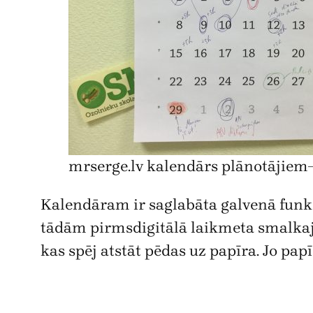
mrserge.lv kalendārs plānotājiem
Kalendāram ir saglabāta galvenā funkci
tādām pirmsdigitālā laikmeta smalkajām
kas spēj atstāt pēdas uz papīra. Jo papī