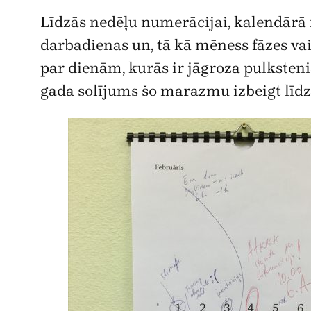
Līdzās nedēļu numerācijai, kalendārā 
darbadienas un, tā kā mēness fāzes vair
par dienām, kurās ir jāgroza pulksteni
gada solījums šo marazmu izbeigt līdz 