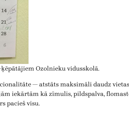
–ķēpātājiem Ozolnieku vidusskolā.
onalitāte — atstāts maksimāli daudz vietas, 
 iekārtām kā zīmulis, pildspalva, flomasters
rs pacieš visu.