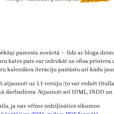
pēkšņi pamesta novārtā — līdz ar bloga dzim
 katrs pats var izdrukāt uz ofisa printera un
tru kalendāra iterāciju pastāstu arī kādu ja
 atjaunoti uz 1.1 versiju (to var redzēt titull
 kā darbadiena. Atjaunoti arī IDML, INDD un T
ailu, ja nav vēlme iedziļināties sīkumos: