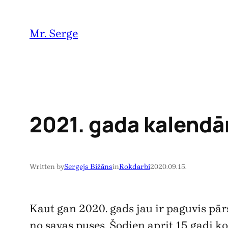
Pāriet
uz
Mr. Serge
saturu
2021. gada kalendā
Written by
Sergejs Bižāns
in
Rokdarbi
2020.09.15.
Kaut gan 2020. gads jau ir paguvis pār
no savas puses. Šodien aprit 15 gadi k