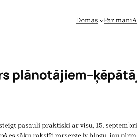
Domas
Par mani
A
rs plānotājiem–ķēpātā
steigt pasauli praktiski ar visu, 15. septemb
opš es sāku rakstīt mrserge.lv blogu, jau pir