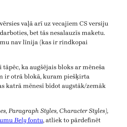
 vērsies vaļā arī uz vecajiem CS versiju
darboties, bet tās nesalauzīs maketu.
mu nav līnija (kas ir rindkopai
vi tāpēc, ka augšējais bloks ar mēneša
ir otrā blokā, kuram piešķirta
ējas katrā mēnesī bīdot augstāk/zemāk
yles, Paragraph Styles, Character Styles),
unumu
Bely
fontu
, atliek to pārdefinēt