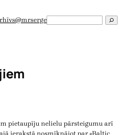
rhīvs
@mrserge
Search
jiem
rim pietaupīju nelielu pārsteigumu arī
majā ierakstā nosmīkņājot par «Baltic