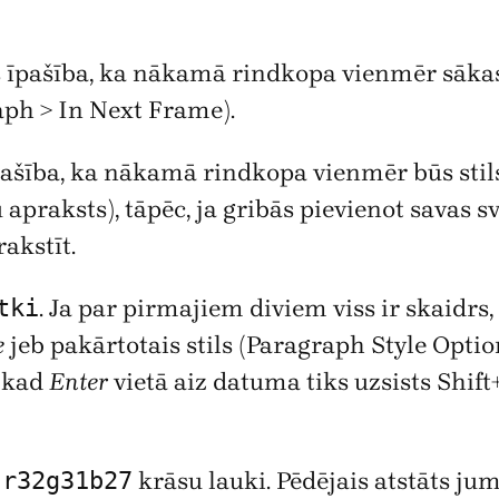
s īpašība, ka nākamā rindkopa vienmēr sākas
aph > In Next Frame).
pašība, ka nākamā rindkopa vienmēr būs sti
 apraksts), tāpēc, ja gribās pievienot savas s
akstīt.
tki
. Ja par pirmajiem diviem viss ir skaidrs,
e
jeb pakārtotais stils (Paragraph Style Opti
, kad
Enter
vietā aiz datuma tiks uzsists Shift+
n
r32g31b27
krāsu lauki. Pēdējais atstāts j