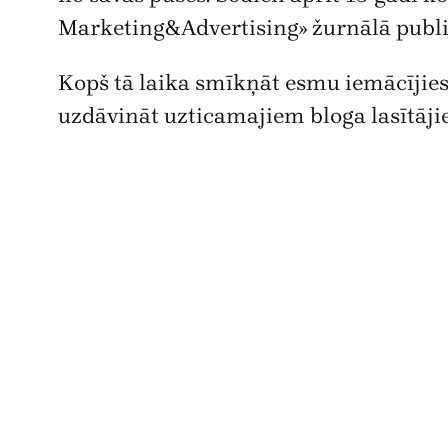
Marketing&Advertising» žurnālā publicēt
Kopš tā laika smīkņāt esmu iemācījies
uzdāvināt uzticamajiem bloga lasītājiem