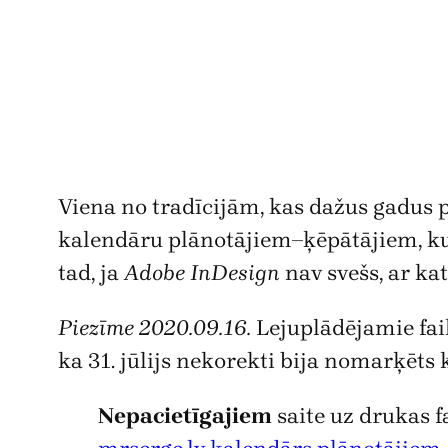
Viena no tradīcijām, kas dažus gadus 
kalendāru plānotājiem–ķēpātājiem, kuru
tad, ja
Adobe InDesign
nav svešs, ar ka
Piezīme 2020.09.16.
Lejuplādējamie faili
ka 31. jūlijs nekorekti bija nomarķēts
Nepacietīgajiem
saite uz drukas f