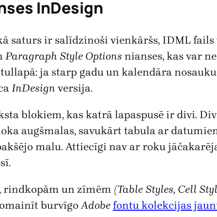
anses InDesign
 kā saturs ir salīdzinoši vienkāršs, IDML fails
n
Paragraph Style Options
nianses, kas var ne
itullapā: ja starp gadu un kalendāra nosauku
eca
InDesign
versija.
ksta blokiem, kas katrā lapaspusē ir divi. Di
oka augšmalas, savukārt tabula ar datumiem 
pakšējo malu. Attiecīgi nav ar roku jāčakar
sī.
nām, rindkopām un zīmēm
(Table Styles, Cell St
e nomainīt burvīgo
Adobe
fontu kolekcijas ja