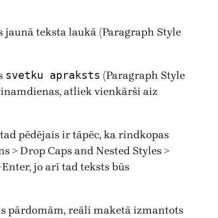
 jaunā teksta laukā (Paragraph Style
ls
svetku apraksts
(Paragraph Style
vinamdienas, atliek vienkārši aiz
 tad pēdējais ir tāpēc, ka rindkopas
ons > Drop Caps and Nested Styles >
Enter, jo arī tad teksts būs
ums pārdomām, reāli maketā izmantots