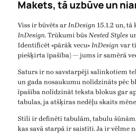
Makets, tā uzbūve un ni
Viss ir būvēts ar
InDesign
15.1.2 un, tā
InDesign.
Trūkumi būs
Nested Styles
u
Identificēt «pārāk vecu»
InDesign
var t
piešķirta īpašība) — jums ir samērā v
Saturs ir no savstarpēji salinkotiem te
un gada nosaukumu nolīdzināts pēc bl
īpašība nolīdzināt teksta blokus gar a
tabulas, ja atšķiras nedēļu skaits mēne
Stili ir definēti tabulām, tabulu šū
kas savā starpā ir saistīti. Ja ir vēlm