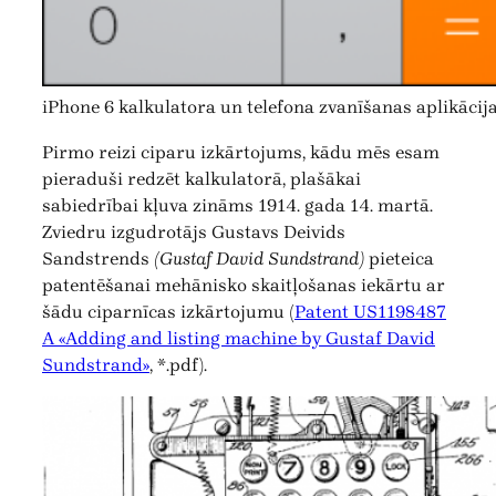
iPhone 6 kalkulatora un telefona zvanīšanas aplikācij
Pirmo reizi ciparu izkārtojums, kādu mēs esam
pieraduši redzēt kalkulatorā, plašākai
sabiedrībai kļuva zināms 1914. gada 14. martā.
Zviedru izgudrotājs Gustavs Deivids
Sandstrends
(Gustaf David Sundstrand)
pieteica
patentēšanai mehānisko skaitļošanas iekārtu ar
šādu ciparnīcas izkārtojumu (
Patent US1198487
A «Adding and listing machine by Gustaf David
Sundstrand»
, *.pdf).