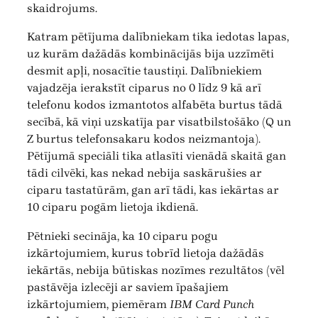
skaidrojums.
Katram pētījuma dalībniekam tika iedotas lapas,
uz kurām dažādās kombinācijās bija uzzīmēti
desmit apļi, nosacītie taustiņi. Dalībniekiem
vajadzēja ierakstīt ciparus no 0 līdz 9 kā arī
telefonu kodos izmantotos alfabēta burtus tādā
secībā, kā viņi uzskatīja par visatbilstošāko (Q un
Z burtus telefonsakaru kodos neizmantoja).
Pētījumā speciāli tika atlasīti vienādā skaitā gan
tādi cilvēki, kas nekad nebija saskārušies ar
ciparu tastatūrām, gan arī tādi, kas iekārtas ar
10 ciparu pogām lietoja ikdienā.
Pētnieki secināja, ka 10 ciparu pogu
izkārtojumiem, kurus tobrīd lietoja dažādās
iekārtās, nebija būtiskas nozīmes rezultātos (vēl
pastāvēja izlecēji ar saviem īpašajiem
izkārtojumiem, piemēram
IBM Card Punch