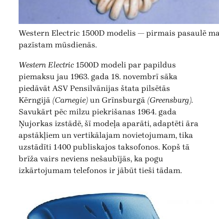
Western Electric 1500D modelis — pirmais pasaulē ma
pazīstam mūsdienās.
Western Electric
1500D modeli par papildus
piemaksu jau 1963. gada 18. novembrī sāka
piedāvāt ASV Pensilvānijas štata pilsētās
Kērngijā
(Carnegie)
un Grīnsburgā
(Greensburg).
Savukārt pēc milzu piekrišanas 1964. gada
Ņujorkas izstādē, šī modeļa aparāti, adaptēti āra
apstākļiem un vertikālajam novietojumam, tika
uzstādīti 1400 publiskajos taksofonos. Kopš tā
brīža vairs neviens nešaubījās, ka pogu
izkārtojumam telefonos ir jābūt tieši tādam.