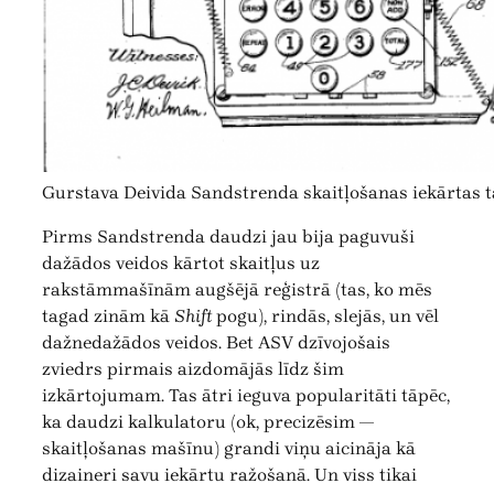
Gurstava Deivida Sandstrenda skaitļošanas iekārtas t
Pirms Sandstrenda daudzi jau bija paguvuši
dažādos veidos kārtot skaitļus uz
rakstāmmašīnām augšējā reģistrā (tas, ko mēs
tagad zinām kā
Shift
pogu), rindās, slejās, un vēl
dažnedažādos veidos. Bet ASV dzīvojošais
zviedrs pirmais aizdomājās līdz šim
izkārtojumam. Tas ātri ieguva popularitāti tāpēc,
ka daudzi kalkulatoru (ok, precizēsim —
skaitļošanas mašīnu) grandi viņu aicināja kā
dizaineri savu iekārtu ražošanā. Un viss tikai