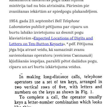
mistērija tad nu būs atrisināta. Pāriesim pie
zvanīšanas iekārtām ar spiedpogu plakandēļiem.
1954. gada 23. septembrī
Bell Telephone
Laboratories
publicē pētījumu par ciparu un
burtu labāko izvietojumu uz desmit pogu
klaviatūrām «
Expected Locations of Digits and
Letters on Ten-Button Keysets
», *.pdf. Pētījuma
jēga bija atrast veidu, kā samazināt zvanu
savienošanas operatoru (sveiciens Смольный)
kļūdīšanās iespējas, paralēli pētot dažādus pogu,
ciparu un arī burtu izkārtojuma veidus.