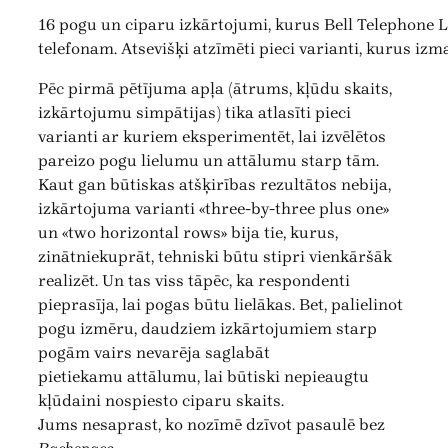
16 pogu un ciparu izkārtojumi, kurus Bell Telephone 
telefonam. Atsevišķi atzīmēti pieci varianti, kurus izm
Pēc pirmā pētījuma apļa (ātrums, kļūdu skaits,
izkārtojumu simpātijas) tika atlasīti pieci
varianti ar kuriem eksperimentēt, lai izvēlētos
pareizo pogu lielumu un attālumu starp tām.
Kaut gan būtiskas atšķirības rezultātos nebija,
izkārtojuma varianti «three-by-three plus one»
un «two horizontal rows» bija tie, kurus,
zinātniekuprāt, tehniski būtu stipri vienkāršāk
realizēt. Un tas viss tāpēc, ka respondenti
pieprasīja, lai pogas būtu lielākas. Bet, palielinot
pogu izmēru, daudziem izkārtojumiem starp
pogām vairs nevarēja saglabāt
pietiekamu attālumu, lai būtiski nepieaugtu
kļūdaini nospiesto ciparu skaits.
Jums nesaprast, ko nozīmē dzīvot pasaulē bez