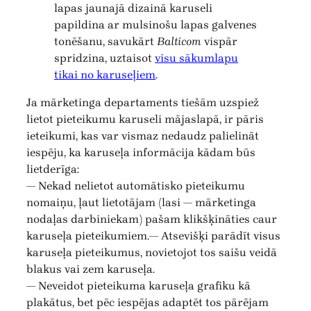
lapas jaunajā dizainā karuseli
papildina ar mulsinošu lapas galvenes
tonēšanu, savukārt
Balticom
vispār
spridzina, uztaisot
visu sākumlapu
tikai no karuseļiem
.
Ja mārketinga departaments tiešām uzspiež
lietot pieteikumu karuseli mājaslapā, ir pāris
ieteikumi, kas var vismaz nedaudz palielināt
iespēju, ka karuseļa informācija kādam būs
lietderīga:
— Nekad nelietot automātisko pieteikumu
nomaiņu, ļaut lietotājam (lasi — mārketinga
nodaļas darbiniekam) pašam klikšķināties caur
karuseļa pieteikumiem.— Atsevišķi parādīt visus
karuseļa pieteikumus, novietojot tos saišu veidā
blakus vai zem karuseļa.
— Neveidot pieteikuma karuseļa grafiku kā
plakātus, bet pēc iespējas adaptēt tos pārējam