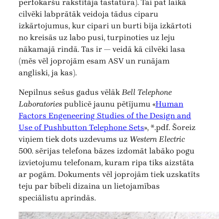
perfokaršu rakstītāja tastatūra). Tai pat laikā
cilvēki labprātāk veidoja tādus ciparu
izkārtojumus, kur cipari un burti bija izkārtoti
no kreisās uz labo pusi, turpinoties uz leju
nākamajā rindā. Tas ir — veidā kā cilvēki lasa
(mēs vēl joprojām esam ASV un runājam
angliski, ja kas).
Nepilnus sešus gadus vēlāk
Bell Telephone
Laboratories
publicē jaunu pētījumu «
Human
Factors Engeneering Studies of the Design and
Use of Pushbutton Telephone Sets
», *.pdf. Šoreiz
viņiem tiek dots uzdevums uz
Western Electric
500. sērijas telefona bāzes izdomāt labāko pogu
izvietojumu telefonam, kuram ripa tiks aizstāta
ar pogām. Dokuments vēl joprojām tiek uzskatīts
teju par bībeli dizaina un lietojamības
speciālistu aprindās.