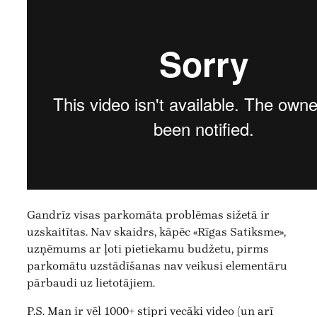
Gandrīz visas parkomāta problēmas sižetā ir
uzskaitītas. Nav skaidrs, kāpēc «Rīgas Satiksme»,
uzņēmums ar ļoti pietiekamu budžetu, pirms
parkomātu uzstādīšanas nav veikusi elementāru
pārbaudi uz lietotājiem.
P.S. Man ir vēl 1000+ stipri vecāki video (un arī