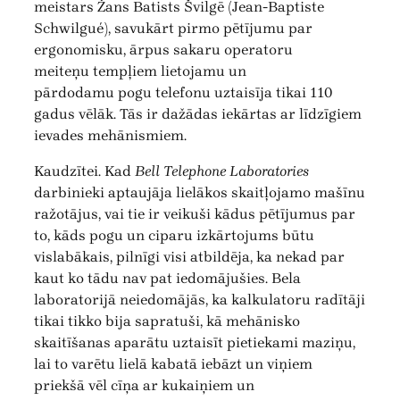
meistars Žans Batists Švilgē (Jean-Baptiste
Schwilgué), savukārt pirmo pētījumu par
ergonomisku, ārpus sakaru operatoru
meiteņu tempļiem lietojamu un
pārdodamu pogu telefonu uztaisīja tikai 110
gadus vēlāk. Tās ir dažādas iekārtas ar līdzīgiem
ievades mehānismiem.
Kaudzītei. Kad
Bell Telephone Laboratories
darbinieki aptaujāja lielākos skaitļojamo mašīnu
ražotājus, vai tie ir veikuši kādus pētījumus par
to, kāds pogu un ciparu izkārtojums būtu
vislabākais, pilnīgi visi atbildēja, ka nekad par
kaut ko tādu nav pat iedomājušies. Bela
laboratorijā neiedomājās, ka kalkulatoru radītāji
tikai tikko bija sapratuši, kā mehānisko
skaitīšanas aparātu uztaisīt pietiekami maziņu,
lai to varētu lielā kabatā iebāzt un viņiem
priekšā vēl cīņa ar kukaiņiem un