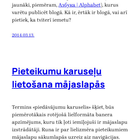
jaunāki, piemēram,
Азбука | Alphabet
), kurus
varētu publicēt blogā. Kā ir, ērtāk ir blogā, vai arī
pietiek, ka tviterī iemetu?
2014.03.13.
Pieteikumu karuseļu
lietošana mājaslapās
Termins «piedāvājumu karuselis» šķiet, būs
piemērotākais rotējošā lielformāta banera
apzīmējums, kuru tik ļoti iemīļojuši ir mājaslapu
izstrādātāji. Runa ir par lielizmēra pieteikumiem
mājaslapu sākumlapās uzreiz aiz navigācijas.