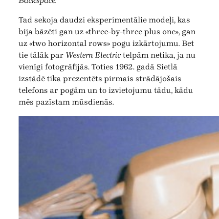
Backspace.
Tad sekoja daudzi eksperimentālie modeļi, kas
bija bāzēti gan uz «three-by-three plus one», gan
uz «two horizontal rows» pogu izkārtojumu. Bet
tie tālāk par
Western Electric
telpām netika, ja nu
vienīgi fotogrāfijās. Toties 1962. gadā Sietlā
izstādē tika prezentēts pirmais strādājošais
telefons ar pogām un to izvietojumu tādu, kādu
mēs pazīstam mūsdienās.