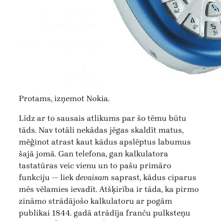
Protams, izņemot Nokia.
Līdz ar to sausais atlikums par šo tēmu būtu
tāds. Nav totāli nekādas jēgas skaldīt matus,
mēģinot atrast kaut kādus apslēptus labumus
šajā jomā. Gan telefona, gan kalkulatora
tastatūras veic vienu un to pašu primāro
funkciju — liek
devaisam
saprast, kādus ciparus
mēs vēlamies ievadīt. Atšķirība ir tāda, ka pirmo
zināmo strādājošo kalkulatoru ar pogām
publikai 1844. gadā atrādīja franču pulksteņu