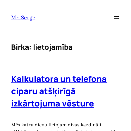
Pāriet
uz
Mr. Serge
saturu
Birka:
lietojamība
Kalkulatora un telefona
ciparu atšķirīgā
izkārtojuma vēsture
Mēs katru dienu lietojam divas kardināli