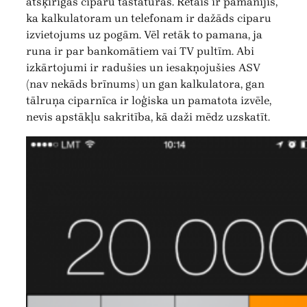
atšķirīgas ciparu tastatūras. Retais ir pamanījis,
ka kalkulatoram un telefonam ir dažāds ciparu
izvietojums uz pogām. Vēl retāk to pamana, ja
runa ir par bankomātiem vai TV pultīm. Abi
izkārtojumi ir radušies un iesakņojušies ASV
(nav nekāds brīnums) un gan kalkulatora, gan
tālruņa ciparnīca ir loģiska un pamatota izvēle,
nevis apstākļu sakritība, kā daži mēdz uzskatīt.