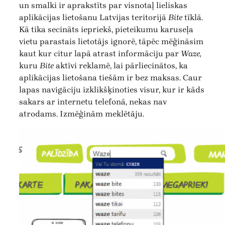
un smalki ir aprakstīts par visnotaļ lieliskas
aplikācijas lietošanu Latvijas teritorijā
Bite
tīklā.
Kā tika secināts iepriekš, pieteikumu karuseļa
vietu parastais lietotājs ignorē, tāpēc mēģināsim
kaut kur citur lapā atrast informāciju par
Waze,
kuru
Bite
aktīvi reklamē, lai pārliecinātos, ka
aplikācijas lietošana tiešām ir bez maksas. Caur
lapas navigāciju izklikšķinoties visur, kur ir kāds
sakars ar internetu telefonā, nekas nav
atrodams. Izmēģinām meklētāju.