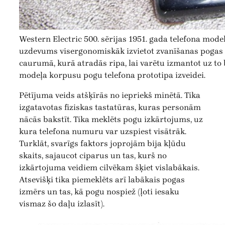
Western Electric 500. sērijas 1951. gada telefona model
uzdevums visergonomiskāk izvietot zvanīšanas pogas
caurumā, kurā atradās ripa, lai varētu izmantot uz to
modeļa korpusu pogu telefona prototipa izveidei.
Pētījuma veids atšķīrās no iepriekš minētā. Tika
izgatavotas fiziskas tastatūras, kuras personām
nācās bakstīt. Tika meklēts pogu izkārtojums, uz
kura telefona numuru var uzspiest visātrāk.
Turklāt, svarīgs faktors joprojām bija kļūdu
skaits, sajaucot ciparus un tas, kurš no
izkārtojuma veidiem cilvēkam šķiet vislabākais.
Atsevišķi tika piemeklēts arī labākais pogas
izmērs un tas, kā pogu nospiež (ļoti iesaku
vismaz šo daļu izlasīt).