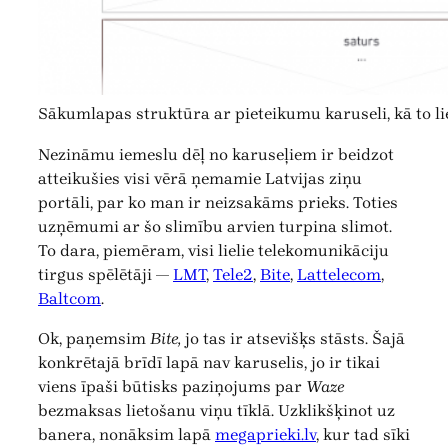
Sākumlapas struktūra ar pieteikumu karuseli, kā to lie
Nezināmu iemeslu dēļ no karuseļiem ir beidzot
atteikušies visi vērā ņemamie Latvijas ziņu
portāli, par ko man ir neizsakāms prieks. Toties
uzņēmumi ar šo slimību arvien turpina slimot.
To dara, piemēram, visi lielie telekomunikāciju
tirgus spēlētāji —
LMT
,
Tele2
,
Bite
,
Lattelecom
,
Baltcom
.
Ok, paņemsim
Bite,
jo tas ir atsevišķs stāsts. Šajā
konkrētajā brīdī lapā nav karuselis, jo ir tikai
viens īpaši būtisks paziņojums par
Waze
bezmaksas lietošanu viņu tīklā. Uzklikšķinot uz
banera, nonāksim lapā
megaprieki.lv
, kur tad sīki