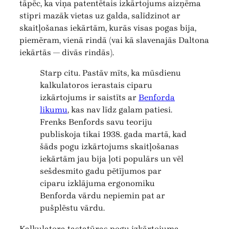
tāpēc, ka viņa patentētais izkārtojums aizņēma
stipri mazāk vietas uz galda, salīdzinot ar
skaitļošanas iekārtām, kurās visas pogas bija,
piemēram, vienā rindā (vai kā slavenajās Daltona
iekārtās — divās rindās).
Starp citu. Pastāv mīts, ka mūsdienu
kalkulatoros ierastais ciparu
izkārtojums ir saistīts ar
Benforda
likumu
, kas nav līdz galam patiesi.
Frenks Benfords savu teoriju
publiskoja tikai 1938. gada martā, kad
šāds pogu izkārtojums skaitļošanas
iekārtām jau bija ļoti populārs un vēl
sešdesmito gadu pētījumos par
ciparu izklājuma ergonomiku
Benforda vārdu nepiemin pat ar
pušplēstu vārdu.
Kalkulatora tastatūras pogu izkārtojuma