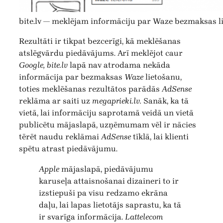
bite.lv — meklējam informāciju par Waze bezmaksas l
Rezultāti ir tikpat bezcerīgi, kā meklēšanas
atslēgvārdu piedāvājums. Arī meklējot caur
Google, bite.lv
lapā nav atrodama nekāda
informācija par bezmaksas
Waze
lietošanu,
toties meklēšanas rezultātos parādās
AdSense
reklāma ar saiti uz
megaprieki.lv.
Sanāk, ka tā
vietā, lai informāciju saprotamā veidā un vietā
publicētu mājaslapā, uzņēmumam vēl ir nācies
tērēt naudu reklāmai
AdSense
tīklā, lai klienti
spētu atrast piedāvājumu.
Apple
mājaslapā, piedāvājumu
karuseļa attaisnošanai dizaineri to ir
izstiepuši pa visu redzamo ekrāna
daļu, lai lapas lietotājs saprastu, ka tā
ir svarīga informācija.
Lattelecom