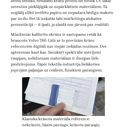
attēlu lielisku, nesalabo krāsu profilu un neliek UV lakai
uzvesties pieklājīgāk uz nepārklātiem materiāliem. Tā
neglābj slikti izvēlētu papīru un nepadara bēdīgu maketu
par izcilu. Bet tā izskatās labi mārketinga atskaites
prezentācijā — it īpaši, ja slaidā nav jārunā par realitāti.
Mūsdienās kalibrēts ekrāns ir sastopams retāk kā
braucošs Volvo 760. Līdz ar to precīzām krāsu
referencēm digitāli nav vispār nekādas nozīmes. Der
aptuvenais kaut kas. Savukārt spektrālie mērījumi
raupjam, nelīdzenam materiālam ir diezgan liels
piedzīvojums. Tāpēc tekstila industrija lielākoties
joprojām paļaujas uz reāliem, fiziskiem paraugiem.
Klasiska krāsota materiāla reference:
nekrāsots, bāzes paraugs; krāsots paraugs;