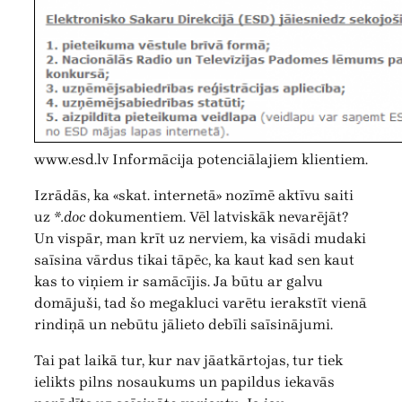
www.esd.lv Informācija potenciālajiem klientiem.
Izrādās, ka «skat. internetā» nozīmē aktīvu saiti
uz
*.doc
dokumentiem. Vēl latviskāk nevarējāt?
Un vispār, man krīt uz nerviem, ka visādi mudaki
saīsina vārdus tikai tāpēc, ka kaut kad sen kaut
kas to viņiem ir samācījis. Ja būtu ar galvu
domājuši, tad šo megakluci varētu ierakstīt vienā
rindiņā un nebūtu jālieto debīli saīsinājumi.
Tai pat laikā tur, kur nav jāatkārtojas, tur tiek
ielikts pilns nosaukums un papildus iekavās