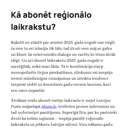
Kā abonēt reģionālo
laikrakstu?
Rakstīt un stāstīt par avīzēm 2025. gada nogalē nav viegli.
Ja vien tu esi izlasījis tik tālu, tad droši vien māj ar galvu
un klusē, lai neierosinātu dialogu un varētu šo tēmu ātrāk
slēgt. Un arī abonēt laikrakstu 2025. gada nogalē ir
sarežģītāk, nekā man likās. Tā ir kombinācija starp
monopolizētu tirgus pieskatīšanu, slinkumu vai nespēju
ieviest mūsdienīgus risinājumus un izteiktu tendenci
turpināt sēdēt uz desmitiem gadu veciem lauriem, kuri
sen vairs nepastāv.
Ātrākais veids abonēt vietējo laikrastu ir ieejot
Latvijas
Pasta
mājaslapā
Abone.lv
,
izvēloties preses izdevumus un
tad noformējot pasūtījumu. Superīgā fīča, par ko pastnieki
droši ka nebūs sajūsmā — iespēja pasūtīt reģionālo
laikrakstu uz jebkuru Latvijas adresi. Visu nākamo gadu