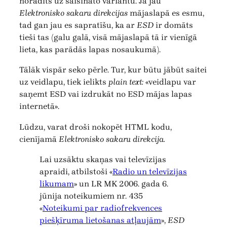
norādīts uz saīsināto variantu. Ja jau
Elektronisko sakaru direkcijas
mājaslapā es esmu,
tad gan jau es sapratīšu, ka ar
ESD
ir domāts
tieši tas (galu galā, visā mājaslapā tā ir vienīgā
lieta, kas parādās lapas nosaukumā).
Tālāk vispār seko pērle. Tur, kur būtu jābūt saitei
uz veidlapu, tiek ielikts
plain text:
«veidlapu var
saņemt ESD vai izdrukāt no ESD mājas lapas
internetā».
Lūdzu, varat droši nokopēt HTML kodu,
cienījamā
Elektronisko sakaru direkcija.
Lai uzsāktu skaņas vai televīzijas
apraidi, atbilstoši «
Radio un televīzijas
likumam
» un LR MK 2006. gada 6.
jūnija noteikumiem nr. 435
«
Noteikumi par radiofrekvences
piešķīruma lietošanas atļaujām
»,
ESD