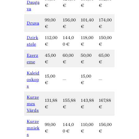
Dauga
€
€
€
€
va
99,00
156,00
101,40
174,00
Druva
€
€
€
€
Dzirk
112,00
144,0
118,00
150,00
stele
€
0 €
€
€
Ezerz
45,00
60,00
50,00
65,00
eme
€
€
€
€
Kaleid
15,00
15,00
oskop
—
—
€
€
s
Kurze
131,88
155,88
143,88
167,88
mes
€
€
€
€
Vārds
Kurze
99,00
144,0
110,00
156,00
mniek
€
0 €
€
€
s