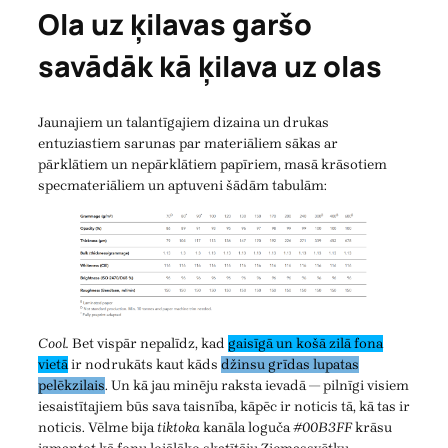
Ola uz ķilavas garšo
savādāk kā ķilava uz olas
Jaunajiem un talantīgajiem dizaina un drukas
entuziastiem sarunas par materiāliem sākas ar
pārklātiem un nepārklātiem papīriem, masā krāsotiem
specmateriāliem un aptuveni šādām tabulām:
Cool.
Bet vispār nepalīdz, kad
gaisīgā un košā zilā fona
vietā
ir nodrukāts kaut kāds
džinsu grīdas lupatas
pelēkzilais
. Un kā jau minēju raksta ievadā — pilnīgi visiem
iesaistītajiem būs sava taisnība, kāpēc ir noticis tā, kā tas ir
noticis. Vēlme bija
tiktoka
kanāla loguča
#00B3FF
krāsu