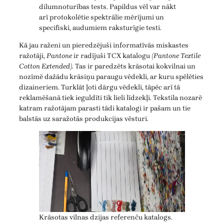
dilumnoturības tests. Papildus vēl var nākt
arī protokolētie spektrālie mērījumi un
specifiski, audumiem raksturīgie testi.
Kā jau raženi un pieredzējuši informatīvās miskastes
ražotāji,
Pantone
ir radījuši TCX katalogu
(Pantone Textile
Cotton Extended)
. Tas ir paredzēts krāsotai kokvilnai un
nozīmē dažādu krāsiņu paraugu vēdekli, ar kuru spēlēties
dizaineriem. Turklāt ļoti dārgu vēdekli, tāpēc arī tā
reklamēšanā tiek ieguldīti tik lieli līdzekļi. Tekstila nozarē
katram ražotājam parasti tādi katalogi ir pašam un tie
balstās uz saražotās produkcijas vēsturi.
Krāsotas vilnas dzijas referenču katalogs.