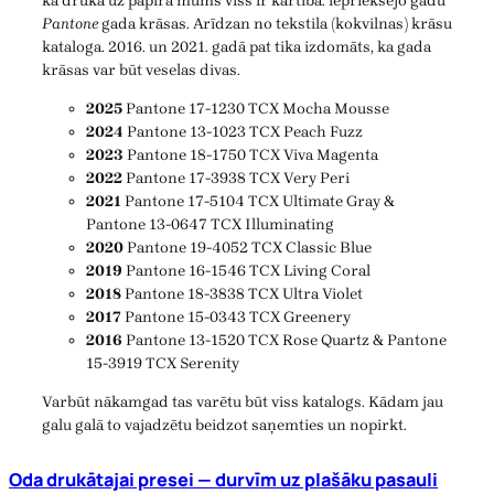
ka drukā uz papīra mums viss ir kārtībā: iepriekšējo gadu
Pantone
gada krāsas. Arīdzan no tekstila (kokvilnas) krāsu
kataloga. 2016. un 2021. gadā pat tika izdomāts, ka gada
krāsas var būt veselas divas.
2025
Pantone 17-1230 TCX Mocha Mousse
2024
Pantone 13-1023 TCX Peach Fuzz
2023
Pantone 18-1750 TCX Viva Magenta
2022
Pantone 17-3938 TCX Very Peri
2021
Pantone 17-5104 TCX Ultimate Gray &
Pantone 13-0647 TCX Illuminating
2020
Pantone 19-4052 TCX Classic Blue
2019
Pantone 16-1546 TCX Living Coral
2018
Pantone 18-3838 TCX Ultra Violet
2017
Pantone 15-0343 TCX Greenery
2016
Pantone 13-1520 TCX Rose Quartz & Pantone
15-3919 TCX Serenity
Varbūt nākamgad tas varētu būt viss katalogs. Kādam jau
galu galā to vajadzētu beidzot saņemties un nopirkt.
Oda drukātajai presei — durvīm uz plašāku pasauli