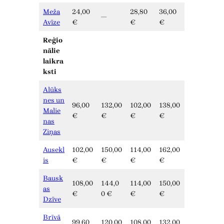
Meža
24,00
28,80
36,00
—
Avīze
€
€
€
Reģio
nālie
laikra
ksti
Alūks
nes un
96,00
132,00
102,00
138,00
Malie
€
€
€
€
nas
Ziņas
Ausekl
102,00
150,00
114,00
162,00
is
€
€
€
€
Bausk
108,00
144,0
114,00
150,00
as
€
0 €
€
€
Dzīve
Brīvā
99,60
120,00
108,00
132,00