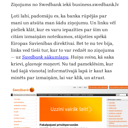
Ziņojums no Swedbank iekš business.swedbank.lv
Ļoti labi, padomāju es, ka banka rūpējās par
mani un atsūta man šādu ziņojumu. Un linku vēl
pieliek klāt, kur es varu iepazīties par šīm un
citām izmaiņām noteikumos, stājoties spēkā
Eiropas Savienības direktīvai. Bet te nu tev bija,
links ved tieši tur, kur to var redzēt no ziņojuma
— uz
Swedbank
sākumlapu
.
Huiņa voina,
kā saka
krievi,
glavnoje maņevri.
Nu tad pameklēsim, kur
tad šajā visnotaļ informatīvajā lapā ir kaut kas
minēts par izmaiņām, lai var klik, un atrast.