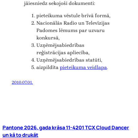
jāiesniedz sekojoši dokumenti:
pieteikuma vēstule brīvā formā,
Nacionālās Radio un Televīzijas
Padomes lēmums par uzvaru
konkursā,
Uzņēmējsabiedrības
reģistrācijas apliecība,
Uzņēmējsabiedrības statūti,
aizpildīta
pieteikuma veidlapa
.
2010.07.01.
Pantone 2026. gada krāsa 11-4201 TCX Cloud Dancer
un kā to drukāt