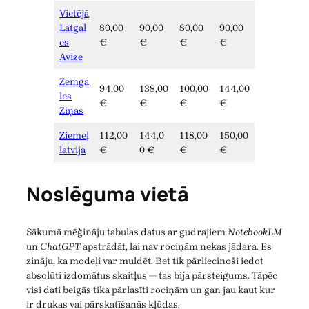
Vietējā
Latgal
80,00
90,00
80,00
90,00
es
€
€
€
€
Avīze
Zemga
94,00
138,00
100,00
144,00
les
€
€
€
€
Ziņas
Ziemeļ
112,00
144,0
118,00
150,00
latvija
€
0 €
€
€
Noslēguma vietā
Sākumā mēģināju tabulas datus ar gudrajiem
NotebookLM
un
ChatGPT
apstrādāt, lai nav rociņām nekas jādara. Es
zināju, ka modeļi var muldēt. Bet tik pārliecinoši iedot
absolūti izdomātus skaitļus — tas bija pārsteigums. Tāpēc
visi dati beigās tika pārlasīti rociņām un gan jau kaut kur
ir drukas vai pārskatīšanās kļūdas.