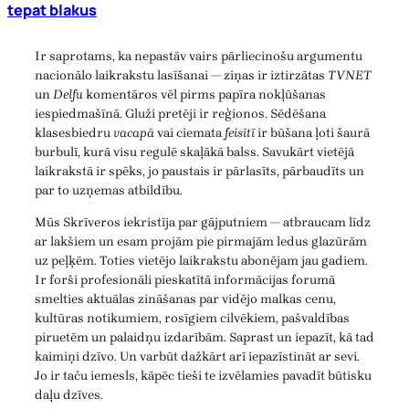
tepat blakus
Ir saprotams, ka nepastāv vairs pārliecinošu argumentu
nacionālo laikrakstu lasīšanai — ziņas ir iztirzātas
TVNET
un
Delfu
komentāros vēl pirms papīra nokļūšanas
iespiedmašīnā. Gluži pretēji ir reģionos. Sēdēšana
klasesbiedru
vacapā
vai ciemata
feisītī
ir būšana ļoti šaurā
burbulī, kurā visu regulē skaļākā balss. Savukārt vietējā
laikrakstā ir spēks, jo paustais ir pārlasīts, pārbaudīts un
par to uzņemas atbildību.
Mūs Skrīveros iekristīja par gājputniem — atbraucam līdz
ar lakšiem un esam projām pie pirmajām ledus glazūrām
uz peļķēm. Toties vietējo laikrakstu abonējam jau gadiem.
Ir forši profesionāli pieskatītā informācijas forumā
smelties aktuālas zināšanas par vidējo malkas cenu,
kultūras notikumiem, rosīgiem cilvēkiem, pašvaldības
piruetēm un palaidņu izdarībām. Saprast un iepazīt, kā tad
kaimiņi dzīvo. Un varbūt dažkārt arī iepazīstināt ar sevi.
Jo ir taču iemesls, kāpēc tieši te izvēlamies pavadīt būtisku
daļu dzīves.