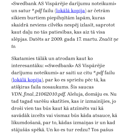
«Swedbank AS Vispārējie darījumu noteikumi»
un satur
*.pdf
failu (
lokālā kopija
) ar četrām
sīkiem burtiem piepihņītām lapām, kuras
skaidrā neviens cilvēks nespēj izlasīt, saprotot
kaut daļu no tās patiesības, kas aiz tā visa
slēpjas. Datēts ar 2009. gada 17. martu.
Značit ņe
to.
Skatamies tālāk un atrodam kaut ko
interesantāku: ««Swedbank» AS Vispārējie
darījumu noteikumi» ar saiti uz citu
*.pdf
failu
(
lokālā kopija
), par ko es spriežu pēc tā, ka
atšķiras faila nosaukums. Šis saucas
VDN_final_21062010.pdf.
Aleluja, domāju es. Nu
tad tagad varēšu skatīties, kas ir izmainījies, jo
droši vien tas būs kaut kā atzīmēts vai kā
savādāk izcelts vai vismaz būs kāda atsauce, kā
likumdošanā, par to, kādas izmaiņas ir un kad
stājušās spēkā. Un ko es tur redzu? Tos pašus