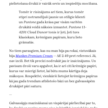
pielietošana drukā ir vairāk sevis un iespiedēju mocīšana.
Tomēr ir risinājums arī tiem, kurus tomēr
stipri notramdījuši jaunie un stilīgie klienti
un
Pantone
gada krāsa par visām varītēm
drukātā veidā nāksies izmantot.
Pantone 11-
4201 Cloud Dancer
tonis ir ļoti, ļoti tuvs
klasiskam, krēmīgam papīram, kuru lieto
grāmatās.
No tiem paraugiem, kas nu man bija pa rokai, vistuvākais
bija
Munken Premium Cream
— Δ
E
2.49 pret referenci. Jā,
nav izcili. Bet tik precīzi nodrukāt jau ir izaicinājums. Un
pavisam droši varu apgalvot, ka ir arī citi krēmīgie papīri,
kurus var mierīgi lietot, lai būtu mums kārtīga deja
mākoņos. Respektīvi, vienkārši lietojiet krēmīgos papīrus
kā jau gada trendam atbilstošo bāzi un bez galvassāpēm
drukājiet pāri saturu.
—
Galvassāpju mazināšanai un vispārējai pārliecībai par to,