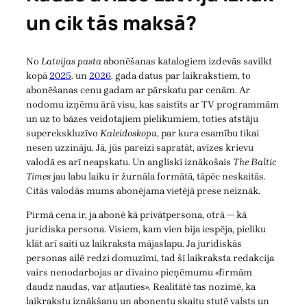
un cik tās maksā?
No
Latvijas pasta
abonēšanas katalogiem izdevās savilkt
kopā
2025
. un
2026
. gada datus par laikrakstiem, to
abonēšanas cenu gadam ar pārskatu par cenām. Ar
nodomu izņēmu ārā visu, kas saistīts ar TV programmām
un uz to bāzes veidotajiem pielikumiem, toties atstāju
superekskluzīvo
Kaleidoskopu
, par kura esamību tikai
nesen uzzināju. Jā, jūs pareizi sapratāt, avīzes krievu
valodā es arī neapskatu. Un angliski iznākošais
The Baltic
Times
jau labu laiku ir žurnāla formātā, tāpēc neskaitās.
Citās valodās mums abonējama vietējā prese neiznāk.
Pirmā cena ir, ja abonē kā privātpersona, otrā — kā
juridiska persona. Visiem, kam vien bija iespēja, pieliku
klāt arī saiti uz laikraksta mājaslapu. Ja juridiskās
personas ailē redzi domuzīmi, tad šī laikraksta redakcija
vairs nenodarbojas ar dīvaino pieņēmumu «firmām
daudz naudas, var atļauties». Realitātē tas nozīmē, ka
laikrakstu iznākšanu un abonentu skaitu stutē valsts un