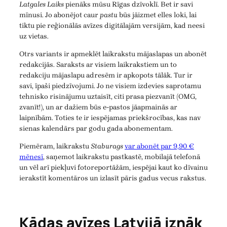
Latgales Laiks
pienāks mūsu Rīgas dzīvoklī. Bet ir savi
mīnusi. Jo abonējot caur
pastu
būs jāizmet elles loki, lai
tiktu pie reģionālās avīzes digitālajām versijām, kad neesi
uz vietas.
Otrs variants ir apmeklēt laikrakstu mājaslapas un abonēt
redakcijās. Saraksts ar visiem laikrakstiem un to
redakciju mājaslapu adresēm ir apkopots tālāk. Tur ir
savi, īpaši piedzīvojumi. Jo ne visiem izdevies saprotamu
tehnisko risinājumu uztaisīt, citi prasa piezvanīt (OMG,
zvanīt!), un ar dažiem būs e-pastos jāapmainās ar
laipnībām. Toties te ir iespējamas priekšrocības, kas nav
sienas kalendārs par godu gada abonementam.
Piemēram, laikrakstu
Staburags
var abonēt par 9,90 €
mēnesī
, saņemot laikrakstu pastkastē, mobilajā telefonā
un vēl arī piekļuvi fotoreportāžām, iespējai kaut ko dīvainu
ierakstīt komentāros un izlasīt pāris gadus vecus rakstus.
Kādas avīzes Latvijā iznāk