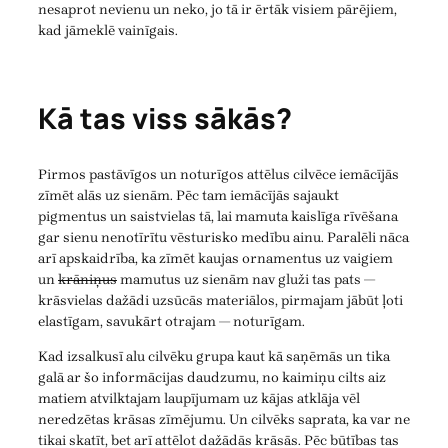
nesaprot nevienu un neko, jo tā ir ērtāk visiem pārējiem,
kad jāmeklē vainīgais.
Kā tas viss sākās?
Pirmos pastāvīgos un noturīgos attēlus cilvēce iemācījās
zīmēt alās uz sienām. Pēc tam iemācījās sajaukt
pigmentus un saistvielas tā, lai mamuta kaislīga rīvēšana
gar sienu nenotīrītu vēsturisko medību ainu. Paralēli nāca
arī apskaidrība, ka zīmēt kaujas ornamentus uz vaigiem
un
krāniņus
mamutus uz sienām nav gluži tas pats —
krāsvielas dažādi uzsūcās materiālos, pirmajam jābūt ļoti
elastīgam, savukārt otrajam — noturīgam.
Kad izsalkusī alu cilvēku grupa kaut kā saņēmās un tika
galā ar šo informācijas daudzumu, no kaimiņu cilts aiz
matiem atvilktajam laupījumam uz kājas atklāja vēl
neredzētas krāsas zīmējumu. Un cilvēks saprata, ka var ne
tikai skatīt, bet arī attēlot dažādās krāsās. Pēc būtības tas