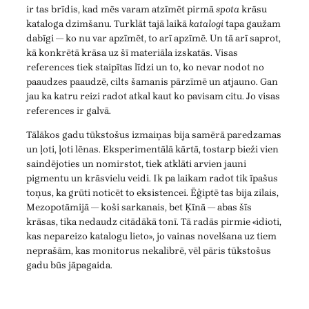
ir tas brīdis, kad mēs varam atzīmēt pirmā
spota
krāsu
kataloga dzimšanu. Turklāt tajā laikā
katalogi
tapa gaužam
dabīgi — ko nu var apzīmēt, to arī apzīmē. Un tā arī saprot,
kā konkrētā krāsa uz šī materiāla izskatās. Visas
references tiek staipītas līdzi un to, ko nevar nodot no
paaudzes paaudzē, cilts šamanis pārzīmē un atjauno. Gan
jau ka katru reizi radot atkal kaut ko pavisam citu. Jo visas
references ir galvā.
Tālākos gadu tūkstošus izmaiņas bija samērā paredzamas
un ļoti, ļoti lēnas. Eksperimentālā kārtā, tostarp bieži vien
saindējoties un nomirstot, tiek atklāti arvien jauni
pigmentu un krāsvielu veidi. Ik pa laikam radot tik īpašus
toņus, ka grūti noticēt to eksistencei. Ēģiptē tas bija zilais,
Mezopotāmijā — koši sarkanais, bet Ķīnā — abas šīs
krāsas, tika nedaudz citādākā tonī. Tā radās pirmie «idioti,
kas nepareizo katalogu lieto», jo vainas novelšana uz tiem
neprašām, kas monitorus nekalibrē, vēl pāris tūkstošus
gadu būs jāpagaida.