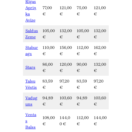
Rīgas
Apriņ
77,00
121,00
75,00
121,00
ķa
€
€
€
€
Avīze
Saldus
105,00
132,00
105,00
132,00
Zeme
€
€
€
€
Stabur
110,00
156,00
112,00
162,00
ags
€
€
€
€
86,00
120,00
90,00
132,00
Stars
€
€
€
€
Talsu
83,59
97,20
83,59
97,20
Vēstis
€
€
€
€
Vadug
94,89
103,60
94,89
103,60
uns
€
€
€
€
Venta
108,00
144,0
112,00
144,00
s
€
0 €
€
€
Balss