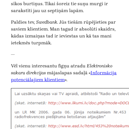
sīkos burtiņus. Tikai šoreiz tie suņu murgi ir
sarakstīti jau uz septiņām lapām.
Paldies tev,
Swedbank.
Jūs tiešām rūpējieties par
saviem klientiem. Man tagad ir absolūti skaidrs,
kādas izmaiņas tad ir ieviestas un kā tas mani
ietekmēs turpmāk.
—
Vēl vienu interesantu figņu atradu
Elektronisko
sakaru direkcijas
mājaslapas sadaļā «
Informācija
potenciālajiem klientiem
».