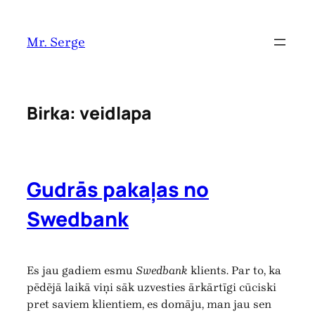
Pāriet
uz
Mr. Serge
saturu
Birka:
veidlapa
Gudrās pakaļas no
Swedbank
Es jau gadiem esmu
Swedbank
klients. Par to, ka
pēdējā laikā viņi sāk uzvesties ārkārtīgi cūciski
pret saviem klientiem, es domāju, man jau sen