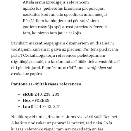
Attēlā esmu izrediģējis referencēm
aprakstus (pielietotās krāsvielu proporcijas,
uzskaites kodi un cita specifiska informācija).
Pēc šādiem katalogiem arī pēc vairākiem
gadiem ražotājs spēj atrast precīzu referenci
tam, ko pirms tam jau ir ražojis.
Savukārt maksātnespējīgiem dizaineriem un dizaineru
vadītājiem, kuriem ir galva uz pleciem,
Pantone
piedāvā tā
paša TCX kataloga toņu references pielietojumiem
digitālajā pasaulē, no kurām tad arī tālāk tiek atvasināti arī
citi pielietojumi. Piemēram, atrādīšanai uz
aifoniem
vai
drukai uz papīra.
Pantone 11-4201 krāsas references
sRGB
240, 238, 233
Hex
#F0EEE9
Lab
94.14, 0.42, 2.51
Nu lūk, spridziniet, dizaineri. Jums visi vārti vaļā! Bet, bet.
A kā šito nodrukāt uz papīra? Ja precīzi, tad nekā. Jo šī
krāsas reference vispār tam nav paredzēta un tās