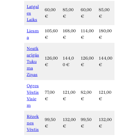
Latgal
60,00
85,00
60,00
85,00
es
€
€
€
€
Laiks
Liesm
105,60
168,00
114,00
180,00
a
€
€
€
€
Neatk
arīgās
126,00
144,0
126,00
144,00
Tuku
€
0 €
€
€
ma
Ziņas
Ogres
Vēstis
77,00
121,00
82,00
121,00
Visie
€
€
€
€
m
Rēzek
99,50
132,00
99,50
132,00
nes
€
€
€
€
Vēstis