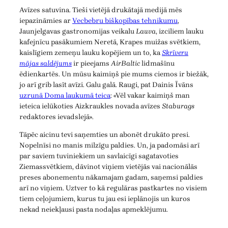
Avīzes satuvina. Tieši vietējā drukātajā medijā mēs
iepazināmies ar
Vecbebru biškopības tehnikumu
,
Jaunjelgavas gastronomijas veikalu
Lauva
, izciliem lauku
kafejnīcu pasākumiem Neretā, Krapes muižas svētkiem,
kaislīgiem zemeņu lauku kopējiem un to, ka
Skrīveru
mājas saldējums
ir pieejams
AirBaltic
lidmašīnu
ēdienkartēs. Un mūsu kaimiņš pie mums ciemos ir biežāk,
jo arī grib lasīt avīzi. Galu galā. Raugi, pat Dainis Īvāns
uzrunā Doma laukumā teica
: «Vēl vakar kaimiņš man
ieteica ielūkoties Aizkraukles novada avīzes
Staburags
redaktores ievadslejā».
Tāpēc aicinu tevi saņemties un abonēt drukāto presi.
Nopelnīsi no manis milzīgu paldies. Un, ja padomāsi arī
par saviem tuviniekiem un savlaicīgi sagatavoties
Ziemassvētkiem, dāvinot viņiem vietējās vai nacionālās
preses abonementu nākamajam gadam, saņemsi paldies
arī no viņiem. Uztver to kā regulāras pastkartes no visiem
tiem ceļojumiem, kurus tu jau esi ieplānojis un kuros
nekad neiekļausi pasta nodaļas apmeklējumu.