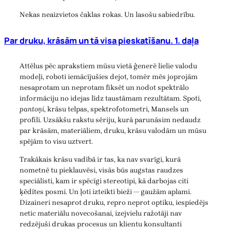
Nekas neaizvietos čaklas rokas. Un lasošu sabiedrību.
Par druku, krāsām un tā visa pieskatīšanu. 1. daļa
Attēlus pēc aprakstiem mūsu vietā ģenerē lielie valodu
modeļi, roboti iemācījušies dejot, tomēr mēs joprojām
nesaprotam un neprotam fiksēt un nodot spektrālo
informāciju no idejas līdz taustāmam rezultātam. Spoti,
pantoņi
, krāsu telpas, spektrofotometri, Mansels un
profili. Uzsākšu rakstu sēriju, kurā parunāsim nedaudz
par krāsām, materiāliem, druku, krāsu valodām un mūsu
spējām to visu uztvert.
Trakākais krāsu vadībā ir tas, ka nav svarīgi, kurā
nometnē tu pieklauvēsi, visās būs augstas raudzes
speciālisti, kam ir spēcīgi stereotipi, kā darbojas citi
ķēdītes posmi. Un ļoti izteikti bieži — gaužām aplami.
Dizaineri nesaprot druku, repro neprot optiku, iespiedējs
netic materiālu novecošanai, izejvielu ražotāji nav
redzējuši drukas procesus un klientu konsultanti