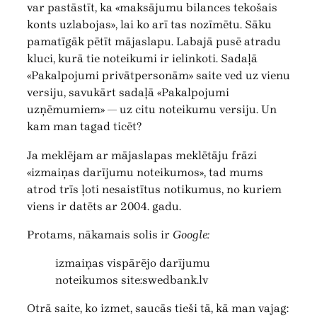
var pastāstīt, ka «maksājumu bilances tekošais
konts uzlabojas», lai ko arī tas nozīmētu. Sāku
pamatīgāk pētīt mājaslapu. Labajā pusē atradu
kluci, kurā tie noteikumi ir ielinkoti. Sadaļā
«Pakalpojumi privātpersonām» saite ved uz vienu
versiju, savukārt sadaļā «Pakalpojumi
uzņēmumiem» — uz citu noteikumu versiju. Un
kam man tagad ticēt?
Ja meklējam ar mājaslapas meklētāju frāzi
«izmaiņas darījumu noteikumos», tad mums
atrod trīs ļoti nesaistītus notikumus, no kuriem
viens ir datēts ar 2004. gadu.
Protams, nākamais solis ir
Google:
izmaiņas vispārējo darījumu
noteikumos site:swedbank.lv
Otrā saite, ko izmet, saucās tieši tā, kā man vajag: