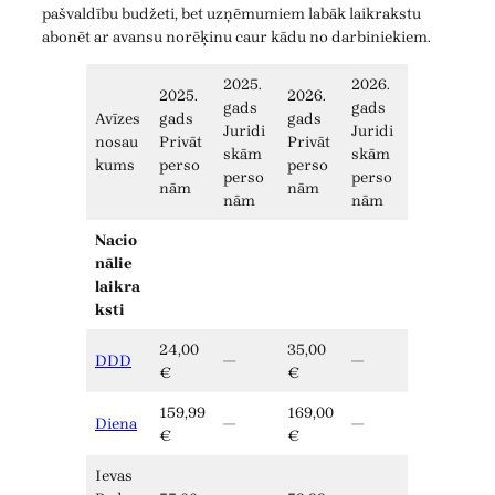
pašvaldību budžeti, bet uzņēmumiem labāk laikrakstu
abonēt ar avansu norēķinu caur kādu no darbiniekiem.
2025.
2026.
2025.
2026.
gads
gads
Avīzes
gads
gads
Juridi
Juridi
nosau
Privāt
Privāt
skām
skām
kums
perso
perso
perso
perso
nām
nām
nām
nām
Nacio
nālie
laikra
ksti
24,00
35,00
DDD
—
—
€
€
159,99
169,00
Diena
—
—
€
€
Ievas