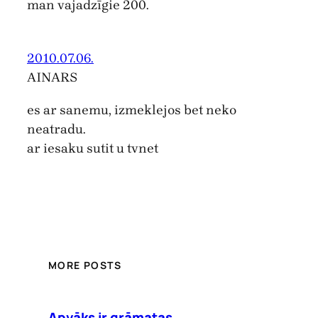
man vajadzīgie 200.
2010.07.06.
AINARS
es ar sanemu, izmeklejos bet neko
neatradu.
ar iesaku sutit u tvnet
MORE POSTS
Apvāks ir grāmatas