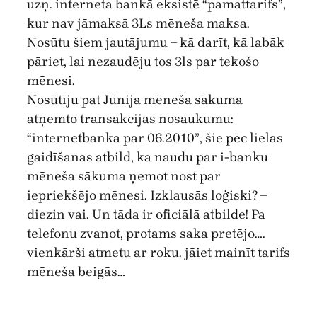
uzņ. interneta bankā eksistē “pamattarifs”,
kur nav jāmaksā 3Ls mēneša maksa.
Nosūtu šiem jautājumu – kā darīt, kā labāk
pāriet, lai nezaudēju tos 3ls par tekošo
mēnesi.
Nosūtīju pat Jūnija mēneša sākuma
atņemto transakcijas nosaukumu:
“internetbanka par 06.2010”, šie pēc lielas
gaidīšanas atbild, ka naudu par i-banku
mēneša sākuma ņemot nost par
iepriekšējo mēnesi. Izklausās loģiski? –
diezin vai. Un tāda ir oficiālā atbilde! Pa
telefonu zvanot, protams saka pretējo….
vienkārši atmetu ar roku. jāiet mainīt tarifs
mēneša beigās…