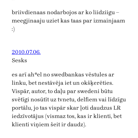
briivdienaas nodarbojos ar ko liidziigu –
meegjinaaju uziet kas taas par izmainjaam
:)
2010.07.06.
Sesks
es arī ah*el no swedbankas vēstules ar
linku, bet nestāvēja iet un okšķerēties.
Vispār, autor, to daļu par swedeni būtu
svētīgi nosūtīt uz tvnetu, delfiem vai līdzīgu
portālu, jo tas vispār skar ļoti daudzus LR
iedzīvotājus (vismaz tos, kas ir klienti, bet
klienti viņiem šeit ir daudz).