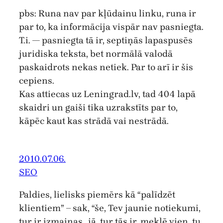
pbs: Runa nav par kļūdainu linku, runa ir
par to, ka informācija vispār nav pasniegta.
T.i. — pasniegta tā ir, septiņās lapaspusēs
juridiska teksta, bet normālā valodā
paskaidrots nekas netiek. Par to arī ir šis
cepiens.
Kas attiecas uz Leningrad.lv, tad 404 lapā
skaidri un gaiši tika uzrakstīts par to,
kāpēc kaut kas strādā vai nestrādā.
2010.07.06.
SEO
Paldies, lielisks piemērs kā “palīdzēt
klientiem” – sak, “še, Tev jaunie notiekumi,
tur ir izmaiņas…jā, tur tās ir, meklē vien, tu