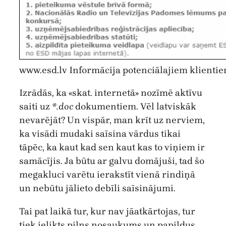
www.esd.lv Informācija potenciālajiem klientie
Izrādās, ka «skat. internetā» nozīmē aktīvu
saiti uz
*.doc
dokumentiem. Vēl latviskāk
nevarējāt? Un vispār, man krīt uz nerviem,
ka visādi mudaki saīsina vārdus tikai
tāpēc, ka kaut kad sen kaut kas to viņiem ir
samācījis. Ja būtu ar galvu domājuši, tad šo
megakluci varētu ierakstīt vienā rindiņā
un nebūtu jālieto debīli saīsinājumi.
Tai pat laikā tur, kur nav jāatkārtojas, tur
tiek ielikts pilns nosaukums un papildus