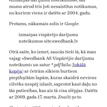
mums atrod trīs ļoti nesaistītus notikumus,
no kuriem viens ir datēts ar 2004. gadu.
Protams, nākamais solis ir
Google:
izmaiņas vispārējo darījumu
noteikumos site:swedbank.lv
Otrā saite, ko izmet, saucās tieši tā, kā man
vajag: «Swedbank AS Vispārējie darījumu
noteikumi» un satur
*.pdf
failu (
lokālā
kopija
) ar četrām sīkiem burtiem
piepihņītām lapām, kuras skaidrā neviens
cilvēks nespēj izlasīt, saprotot kaut daļu no
tās patiesības, kas aiz tā visa slēpjas. Datēts
ar 2009. gada 17. martu.
Značit ņe to.