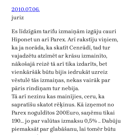
2010.07.06.
juriz
Es līdzīgām tarifu izmaiņām izgāju cauri
Hiponet un arī Parex. Arī rakstīju viņiem,
ka ja norāda, ka skatīt Cenrādī, tad tur
vajadzētu atzīmēt ar krāsu izmainīto,
nākošajā reizē tā arī tika izdarīts, bet
vienkāršāk būtu bijis iedrukāt uzreiz
vēstulē tās izmaiņas, nekas vairāk par
pāris rindiņam tur nebija.
Tā arī nezinu kas mainījies, ceru, ka
sapratīšu skatot rēķinus. Kā izņemot no
Parex noguldītos 200Euro, saņēmu tikai
190… jo par valūtas izmaksu 0,5% .. Dabūju
piemaksāt par glabāšanu, lai tomēr būtu