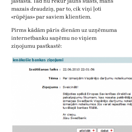
jāstāsta. Tad nu rekur jauns stāsts, mans
mazais draudziņ, par to, cik viņi ļoti
«rūpējas» par saviem klientiem.
Pirms kādām pāris dienām uz uzņēmuma
internetbanku saņēmu no viņiem
ziņojumu pastkastē: