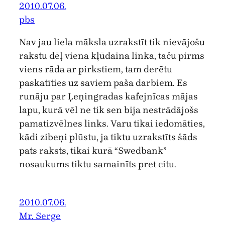
2010.07.06.
pbs
Nav jau liela māksla uzrakstīt tik nievājošu
rakstu dēļ viena kļūdaina linka, taču pirms
viens rāda ar pirkstiem, tam derētu
paskatīties uz saviem paša darbiem. Es
runāju par Ļeņingradas kafejnīcas mājas
lapu, kurā vēl ne tik sen bija nestrādājošs
pamatizvēlnes links. Varu tikai iedomāties,
kādi zibeņi plūstu, ja tiktu uzrakstīts šāds
pats raksts, tikai kurā “Swedbank”
nosaukums tiktu samainīts pret citu.
2010.07.06.
Mr. Serge