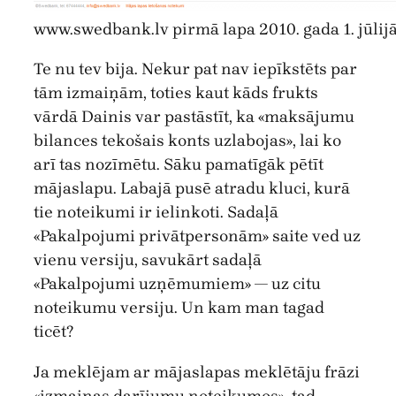
www.swedbank.lv pirmā lapa 2010. gada 1. jūlijā
Te nu tev bija. Nekur pat nav iepīkstēts par
tām izmaiņām, toties kaut kāds frukts
vārdā Dainis var pastāstīt, ka «maksājumu
bilances tekošais konts uzlabojas», lai ko
arī tas nozīmētu. Sāku pamatīgāk pētīt
mājaslapu. Labajā pusē atradu kluci, kurā
tie noteikumi ir ielinkoti. Sadaļā
«Pakalpojumi privātpersonām» saite ved uz
vienu versiju, savukārt sadaļā
«Pakalpojumi uzņēmumiem» — uz citu
noteikumu versiju. Un kam man tagad
ticēt?
Ja meklējam ar mājaslapas meklētāju frāzi
«izmaiņas darījumu noteikumos», tad