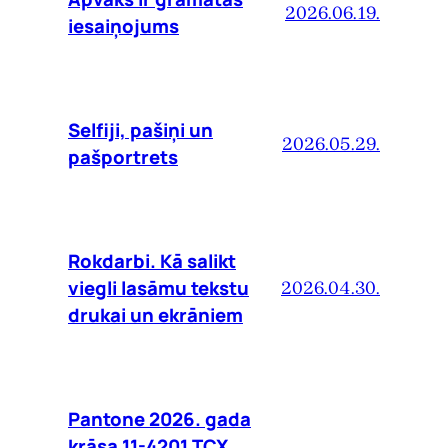
2026.06.19.
iesaiņojums
Selfiji, pašiņi un
2026.05.29.
pašportrets
Rokdarbi. Kā salikt
viegli lasāmu tekstu
2026.04.30.
drukai un ekrāniem
Pantone 2026. gada
krāsa 11-4201 TCX