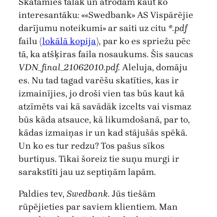
Skatamies tālāk un atrodam kaut ko
interesantāku: ««Swedbank» AS Vispārējie
darījumu noteikumi» ar saiti uz citu
*.pdf
failu (
lokālā kopija
), par ko es spriežu pēc
tā, ka atšķiras faila nosaukums. Šis saucas
VDN_final_21062010.pdf.
Aleluja, domāju
es. Nu tad tagad varēšu skatīties, kas ir
izmainījies, jo droši vien tas būs kaut kā
atzīmēts vai kā savādāk izcelts vai vismaz
būs kāda atsauce, kā likumdošanā, par to,
kādas izmaiņas ir un kad stājušās spēkā.
Un ko es tur redzu? Tos pašus sīkos
burtiņus. Tikai šoreiz tie suņu murgi ir
sarakstīti jau uz septiņām lapām.
Paldies tev,
Swedbank.
Jūs tiešām
rūpējieties par saviem klientiem. Man