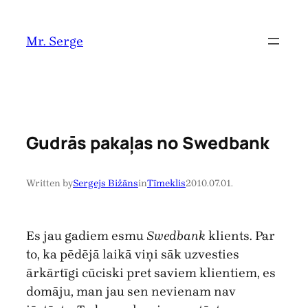
Pāriet
uz
Mr. Serge
saturu
Gudrās pakaļas no Swedbank
Written by
Sergejs Bižāns
in
Tīmeklis
2010.07.01.
Es jau gadiem esmu
Swedbank
klients. Par
to, ka pēdējā laikā viņi sāk uzvesties
ārkārtīgi cūciski pret saviem klientiem, es
domāju, man jau sen nevienam nav