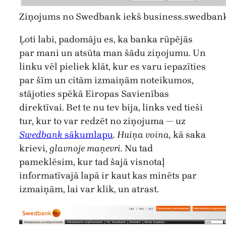
Ziņojums no Swedbank iekš business.swedbank
Ļoti labi, padomāju es, ka banka rūpējās
par mani un atsūta man šādu ziņojumu. Un
linku vēl pieliek klāt, kur es varu iepazīties
par šīm un citām izmaiņām noteikumos,
stājoties spēkā Eiropas Savienības
direktīvai. Bet te nu tev bija, links ved tieši
tur, kur to var redzēt no ziņojuma — uz
Swedbank
sākumlapu
.
Huiņa voina,
kā saka
krievi,
glavnoje maņevri.
Nu tad
pameklēsim, kur tad šajā visnotaļ
informatīvajā lapā ir kaut kas minēts par
izmaiņām, lai var klik, un atrast.