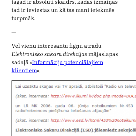
tagad ir absolūti skaidrs, kādas izmaiņas
tad ir ieviestas un kā tas mani ietekmēs
turpmāk.
—
Vēl vienu interesantu figņu atradu
Elektronisko sakaru direkcijas
mājaslapas
sadaļā «
Informācija potenciālajiem
klientiem
».