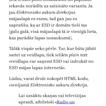
iekavās norādīts uz saīsināto variantu. Ja
jau
Elektronisko sakaru direkcijas
mājaslapā es esmu, tad gan jau es
sapratīšu, ka ar
ESD
ir domāts tieši tas
(galu galā, visā mājaslapā tā ir vienīgā lieta,
kas parādās lapas nosaukumā).
Tālāk vispār seko pērle. Tur, kur būtu jābūt
saitei uz veidlapu, tiek ielikts
plain text:
«veidlapu var saņemt ESD vai izdrukāt no
ESD mājas lapas internetā».
Lūdzu, varat droši nokopēt HTML kodu,
cienījamā
Elektronisko sakaru direkcija.
Lai uzsāktu skaņas vai televīzijas
apraidi, atbilstoši «
Radio un