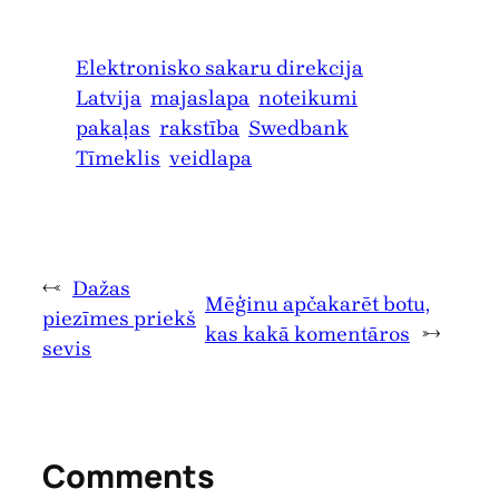
Elektronisko sakaru direkcija
Latvija
majaslapa
noteikumi
pakaļas
rakstība
Swedbank
Tīmeklis
veidlapa
←
Dažas
Mēģinu apčakarēt botu,
piezīmes priekš
kas kakā komentāros
→
sevis
Comments