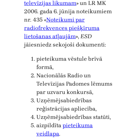
televīzijas likumam
» un LR MK
2006. gada 6. jūnija noteikumiem
nr. 435 «
Noteikumi par
radiofrekvences piešķīruma
lietošanas atļaujām
»,
ESD
jāiesniedz sekojoši dokumenti:
pieteikuma vēstule brīvā
formā,
Nacionālās Radio un
Televīzijas Padomes lēmums
par uzvaru konkursā,
Uzņēmējsabiedrības
reģistrācijas apliecība,
Uzņēmējsabiedrības statūti,
aizpildīta
pieteikuma
veidlapa
.