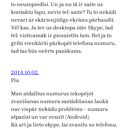
to neuzspiedīsi. Un ja nu tā ir saite uz
kontaktu lapu, nevis tel: saite? Tu to nekādi
nevari ar skārienjūtīgo ekrānu pārbaudīt.
Vēl kas. Ja tev uz desktopa stāv Skype, tad
tel: visticamāk ir piesaistīts tam. Bet ja tu
gribi vienkārši pārkopēt telefona numuru,
tad tas būs neērts pasākums.
2014.10.02.
Piu
Man atdalītus numurus iekopējot
zvanīšanas numura sastādīšanas laukā
nav vispār nekādu problēmu – numuru
atpazīst un var zvanīt (Android).
Kā arī ja lieto skype, lai zvanītu uz telefonu,