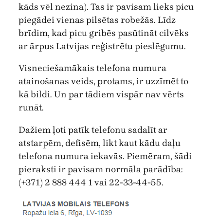
kāds vēl nezina). Tas ir pavisam lieks picu
piegādei vienas pilsētas robežās. Līdz
brīdim, kad picu gribēs pasūtināt cilvēks
ar ārpus Latvijas reģistrētu pieslēgumu.
Visneciešamākais telefona numura
atainošanas veids, protams, ir uzzīmēt to
kā bildi. Un par tādiem vispār nav vērts
runāt.
Dažiem ļoti patīk telefonu sadalīt ar
atstarpēm, defisēm, likt kaut kādu daļu
telefona numura iekavās. Piemēram, šādi
pieraksti ir pavisam normāla parādība:
(+371) 2 888 444 1 vai 22-33-44-55.