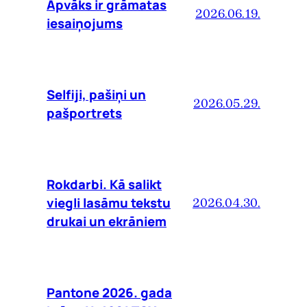
Apvāks ir grāmatas
2026.06.19.
iesaiņojums
Selfiji, pašiņi un
2026.05.29.
pašportrets
Rokdarbi. Kā salikt
viegli lasāmu tekstu
2026.04.30.
drukai un ekrāniem
Pantone 2026. gada