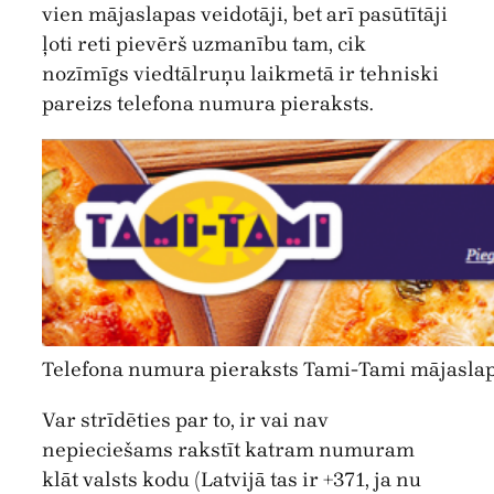
vien mājaslapas veidotāji, bet arī pasūtītāji
ļoti reti pievērš uzmanību tam, cik
nozīmīgs viedtālruņu laikmetā ir tehniski
pareizs telefona numura pieraksts.
Telefona numura pieraksts Tami-Tami mājaslap
Var strīdēties par to, ir vai nav
nepieciešams rakstīt katram numuram
klāt valsts kodu (Latvijā tas ir +371, ja nu