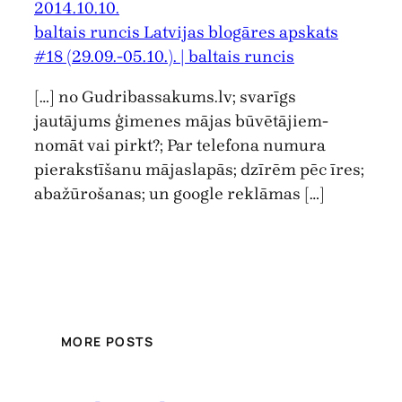
2014.10.10.
baltais runcis Latvijas blogāres apskats
#18 (29.09.-05.10.). | baltais runcis
[…] no Gudribassakums.lv; svarīgs
jautājums ģimenes mājas būvētājiem-
nomāt vai pirkt?; Par telefona numura
pierakstīšanu mājaslapās; dzīrēm pēc īres;
abažūrošanas; un google reklāmas […]
MORE POSTS