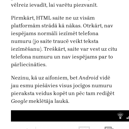
vēlreiz ievadīt, lai varētu piezvanīt.
Pirmkārt, HTML saite ne uz visām
platformām strādā kā nākas. Otrkārt, nav
iespējams normāli iezīmēt telefona
numuru (jo saite traucē veikt teksta
iezīmēšanu). Treškārt, saite var vest uz citu
telefona numuru un nav iespējams par to
pārliecināties.
Nezinu, kā uz aifoniem, bet
Android
vidē
jau esmu piešāvies visus jocīgos numuru
pieraksta veidus kopēt un pēc tam rediģēt
Google
meklētāja laukā.