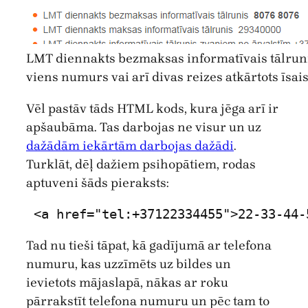
LMT diennakts bezmaksas informatīvais tālrunis
viens numurs vai arī divas reizes atkārtots īsa
Vēl pastāv tāds HTML kods, kura jēga arī ir
apšaubāma. Tas darbojas ne visur un uz
dažādām iekārtām darbojas dažādi
.
Turklāt, dēļ dažiem psihopātiem, rodas
aptuveni šāds pieraksts:
<
a
href
=
"tel:+37122334455"
>22-33-44-
Tad nu tieši tāpat, kā gadījumā ar telefona
numuru, kas uzzīmēts uz bildes un
ievietots mājaslapā, nākas ar roku
pārrakstīt telefona numuru un pēc tam to