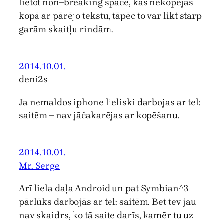
lietot non–breaking space, kas nekopējas
kopā ar pārējo tekstu, tāpēc to var likt starp
garām skaitļu rindām.
2014.10.01.
deni2s
Ja nemaldos iphone lieliski darbojas ar tel:
saitēm – nav jāčakarējas ar kopēšanu.
2014.10.01.
Mr. Serge
Arī liela daļa Android un pat Symbian^3
pārlūks darbojās ar tel: saitēm. Bet tev jau
nav skaidrs, ko tā saite darīs, kamēr tu uz