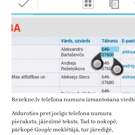
Rezekne.lv telefona numura izmantošana viedtā
Atduroties pret jocīgo telefona numura
pierakstu, jāiezīmē teksts. Tad to nokopē,
pārkopē
Google
meklētājā, tur jārediģē,