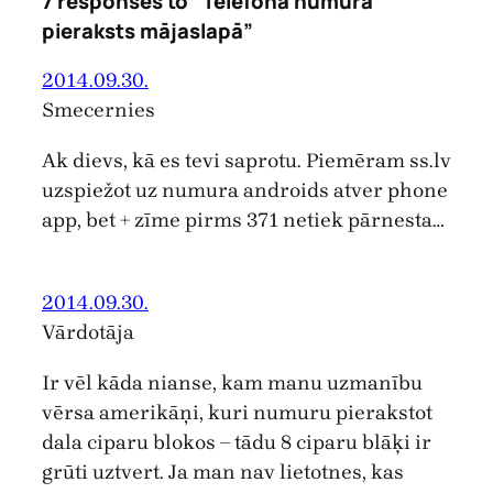
7 responses to “Telefona numura
pieraksts mājaslapā”
2014.09.30.
Smecernies
Ak dievs, kā es tevi saprotu. Piemēram ss.lv
uzspiežot uz numura androids atver phone
app, bet + zīme pirms 371 netiek pārnesta…
2014.09.30.
Vārdotāja
Ir vēl kāda nianse, kam manu uzmanību
vērsa amerikāņi, kuri numuru pierakstot
dala ciparu blokos – tādu 8 ciparu blāķi ir
grūti uztvert. Ja man nav lietotnes, kas