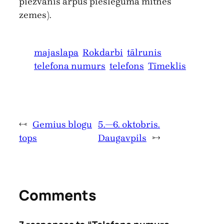
piezvanīs ārpus pieslēguma mītnes
zemes).
majaslapa
Rokdarbi
tālrunis
telefona numurs
telefons
Tīmeklis
←
Gemius blogu
5.—6. oktobris.
tops
Daugavpils
→
Comments