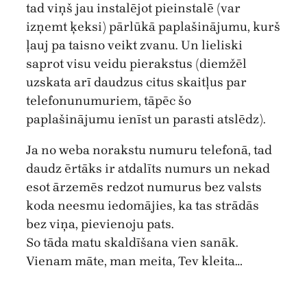
tad viņš jau instalējot pieinstalē (var
izņemt ķeksi) pārlūkā paplašinājumu, kurš
ļauj pa taisno veikt zvanu. Un lieliski
saprot visu veidu pierakstus (diemžēl
uzskata arī daudzus citus skaitļus par
telefonunumuriem, tāpēc šo
paplašinājumu ienīst un parasti atslēdz).
Ja no weba norakstu numuru telefonā, tad
daudz ērtāks ir atdalīts numurs un nekad
esot ārzemēs redzot numurus bez valsts
koda neesmu iedomājies, ka tas strādās
bez viņa, pievienoju pats.
So tāda matu skaldīšana vien sanāk.
Vienam māte, man meita, Tev kleita…