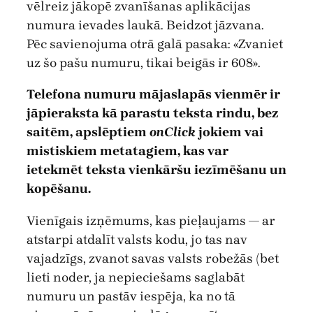
vēlreiz jākopē zvanīšanas aplikācijas
numura ievades laukā. Beidzot jāzvana.
Pēc savienojuma otrā galā pasaka: «Zvaniet
uz šo pašu numuru, tikai beigās ir 608».
Telefona numuru mājaslapās vienmēr ir
jāpieraksta kā parastu teksta rindu, bez
saitēm, apslēptiem
onClick
jokiem vai
mistiskiem metatagiem, kas var
ietekmēt teksta vienkāršu iezīmēšanu un
kopēšanu.
Vienīgais izņēmums, kas pieļaujams — ar
atstarpi atdalīt valsts kodu, jo tas nav
vajadzīgs, zvanot savas valsts robežās (bet
lieti noder, ja nepieciešams saglabāt
numuru un pastāv iespēja, ka no tā