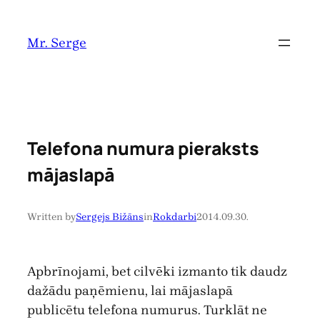
Pāriet
uz
Mr. Serge
saturu
Telefona numura pieraksts
mājaslapā
Written by
Sergejs Bižāns
in
Rokdarbi
2014.09.30.
Apbrīnojami, bet cilvēki izmanto tik daudz
dažādu paņēmienu, lai mājaslapā
publicētu telefona numurus. Turklāt ne