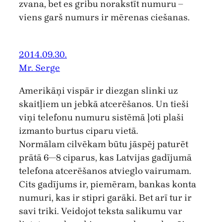
zvana, bet es gribu norakstīt numuru –
viens garš numurs ir mērenas ciešanas.
2014.09.30.
Mr. Serge
Amerikāņi vispār ir diezgan slinki uz
skaitļiem un jebkā atcerēšanos. Un tieši
viņi telefonu numuru sistēmā ļoti plaši
izmanto burtus ciparu vietā.
Normālam cilvēkam būtu jāspēj paturēt
prātā 6—8 ciparus, kas Latvijas gadījumā
telefona atcerēšanos atvieglo vairumam.
Cits gadījums ir, piemēram, bankas konta
numuri, kas ir stipri garāki. Bet arī tur ir
savi triki. Veidojot teksta salikumu var