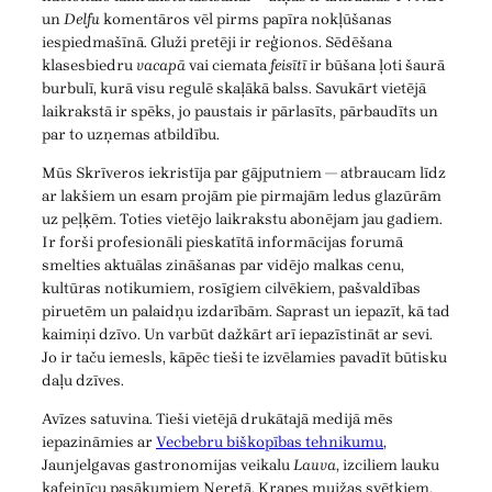
un
Delfu
komentāros vēl pirms papīra nokļūšanas
iespiedmašīnā. Gluži pretēji ir reģionos. Sēdēšana
klasesbiedru
vacapā
vai ciemata
feisītī
ir būšana ļoti šaurā
burbulī, kurā visu regulē skaļākā balss. Savukārt vietējā
laikrakstā ir spēks, jo paustais ir pārlasīts, pārbaudīts un
par to uzņemas atbildību.
Mūs Skrīveros iekristīja par gājputniem — atbraucam līdz
ar lakšiem un esam projām pie pirmajām ledus glazūrām
uz peļķēm. Toties vietējo laikrakstu abonējam jau gadiem.
Ir forši profesionāli pieskatītā informācijas forumā
smelties aktuālas zināšanas par vidējo malkas cenu,
kultūras notikumiem, rosīgiem cilvēkiem, pašvaldības
piruetēm un palaidņu izdarībām. Saprast un iepazīt, kā tad
kaimiņi dzīvo. Un varbūt dažkārt arī iepazīstināt ar sevi.
Jo ir taču iemesls, kāpēc tieši te izvēlamies pavadīt būtisku
daļu dzīves.
Avīzes satuvina. Tieši vietējā drukātajā medijā mēs
iepazināmies ar
Vecbebru biškopības tehnikumu
,
Jaunjelgavas gastronomijas veikalu
Lauva
, izciliem lauku
kafejnīcu pasākumiem Neretā, Krapes muižas svētkiem,