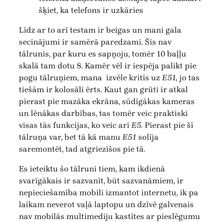
šķiet, ka telefons ir uzkāries
Līdz ar to arī testam ir beigas un mani gala
secinājumi ir samērā paredzami. Šis nav
tālrunis, par kuru es sapņoju, tomēr 10 baļļu
skalā tam dotu 8. Kamēr vēl ir iespēja palikt pie
pogu tālruņiem, mana izvēle kritīs uz
E51,
jo tas
tiešām ir kolosāli ērts. Kaut gan grūti ir atkal
pierast pie mazāka ekrāna, sūdīgākas kameras
un lēnākas darbības, tas tomēr veic praktiski
visas tās funkcijas, ko veic arī
E5.
Pierast pie šī
tālruņa var, bet tā kā manu
E51
solīja
saremontēt, tad atgriezīšos pie tā.
Es ieteiktu šo tālruni tiem, kam ikdienā
svarīgākais ir sazvanīt, būt sazvanāmiem, ir
nepieciešamība mobili izmantot internetu, ik pa
laikam neverot vaļā laptopu un dzīvē galvenais
nav mobilās multimediju kastītes ar pieslēgumu