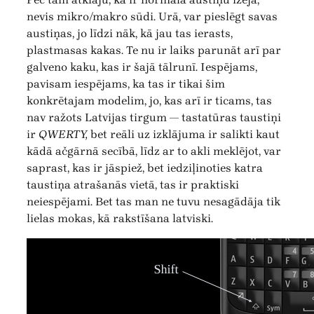
nevis mikro/makro sūdi. Urā, var pieslēgt savas
austiņas, jo līdzi nāk, kā jau tas ierasts,
plastmasas kakas. Te nu ir laiks parunāt arī par
galveno kaku, kas ir šajā tālrunī. Iespējams,
pavisam iespējams, ka tas ir tikai šim
konkrētajam modelim, jo, kas arī ir ticams, tas
nav ražots Latvijas tirgum — tastatūras taustiņi
ir
QWERTY,
bet reāli uz izklājuma ir salikti kaut
kādā ačgārnā secībā, līdz ar to akli meklējot, var
saprast, kas ir jāspiež, bet iedziļinoties katra
taustiņa atrašanās vietā, tas ir praktiski
neiespējami. Bet tas man ne tuvu nesagādāja tik
lielas mokas, kā rakstīšana latviski.