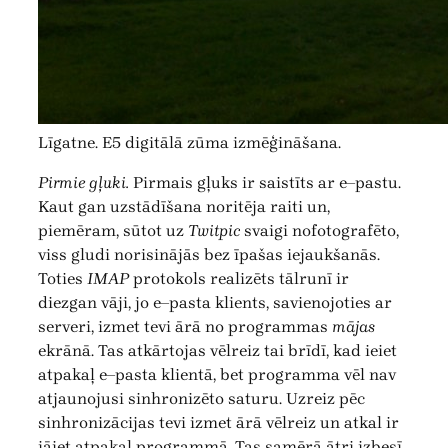
Līgatne. E5 digitālā zūma izmēģināšana.
Pirmie gļuki.
Pirmais gļuks ir saistīts ar e–pastu.
Kaut gan uzstādīšana noritēja raiti un,
piemēram, sūtot uz
Twitpic
svaigi nofotografēto,
viss gludi norisinājās bez īpašas iejaukšanās.
Toties
IMAP
protokols realizēts tālrunī ir
diezgan vāji, jo e–pasta klients, savienojoties ar
serveri, izmet tevi ārā no programmas
mājas
ekrānā. Tas atkārtojas vēlreiz tai brīdī, kad ieiet
atpakaļ e–pasta klientā, bet programma vēl nav
atjaunojusi sinhronizēto saturu. Uzreiz pēc
sinhronizācijas tevi izmet ārā vēlreiz un atkal ir
jāiet atpakaļ programmā. Tas samērā ātri izbesī