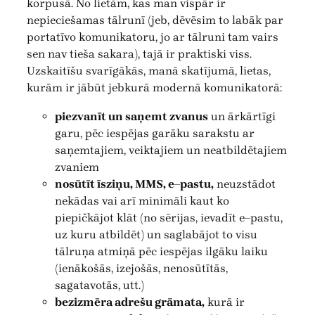
korpusā. No lietām, kas man vispār ir
nepieciešamas tālrunī (jeb, dēvēsim to labāk par
portatīvo komunikatoru, jo ar tālruni tam vairs
sen nav tieša sakara), tajā ir praktiski viss.
Uzskaitīšu svarīgākās, manā skatījumā, lietas,
kurām ir jābūt jebkurā modernā komunikatorā:
piezvanīt un saņemt zvanus
un ārkārtīgi
garu, pēc iespējas garāku sarakstu ar
saņemtajiem, veiktajiem un neatbildētajiem
zvaniem
nosūtīt īsziņu, MMS, e–pastu,
neuzstādot
nekādas vai arī minimāli kaut ko
piepičkājot klāt (no sērijas, ievadīt e–pastu,
uz kuru atbildēt) un saglabājot to visu
tālruņa atmiņā pēc iespējas ilgāku laiku
(ienākošās, izejošās, nenosūtītās,
sagatavotās, utt.)
bezizmēra adrešu grāmata,
kurā ir