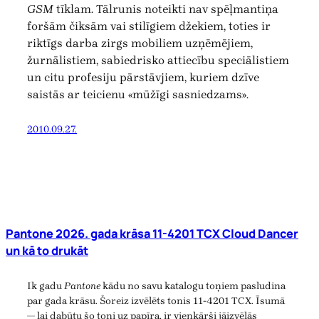
GSM
tīklam. Tālrunis noteikti nav spēļmantiņa
foršām čiksām vai stilīgiem džekiem, toties ir
riktīgs darba zirgs mobiliem uzņēmējiem,
žurnālistiem, sabiedrisko attiecību speciālistiem
un citu profesiju pārstāvjiem, kuriem dzīve
saistās ar teicienu «mūžīgi sasniedzams».
2010.09.27.
Pantone 2026. gada krāsa 11-4201 TCX Cloud Dancer
un kā to drukāt
Ik gadu
Pantone
kādu no savu katalogu toņiem pasludina
par gada krāsu. Šoreiz izvēlēts tonis 11-4201 TCX. Īsumā
— lai dabūtu šo toni uz papīra, ir vienkārši jāizvēlās