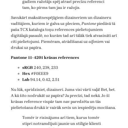
gadiem ražotājs spēj atrast precīzu referenci
tam, ko pirms tam jau ir ražojis.
Savukārt maksātnespējīgiem dizaineriem un dizaineru
vadītājiem, kuriem ir galva uz pleciem,
Pantone
piedāvā tā
paša TCX kataloga toņu references pielietojumiem
digitālajā pasaulē, no kurām tad arī tālāk tiek atvasināti arī
citi pielietojumi. Piemēram, atrādīšanai uz
aifoniem
vai
drukai uz papīra.
Pantone 11-4201 krāsas references
sRGB
240, 238, 233
Hex
#F0EEE9
Lab
94.14, 0.42, 2.51
Nu lūk, spridziniet, dizaineri. Jums visi vārti vaļā! Bet, bet.
A kā šito nodrukāt uz papīra? Ja precīzi, tad nekā. Jo šī
krāsas reference vispār tam nav paredzēta un tās
pielietošana drukā ir vairāk sevis un iespiedēju mocīšana.
Tomēr ir risinājums arī tiem, kurus tomēr
stipri notramdījuši jaunie un stilīgie klienti