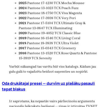
2025
Pantone 17-1230 TCX Mocha Mousse
2024
Pantone 13-1023 TCX Peach Fuzz
2023
Pantone 18-1750 TCX Viva Magenta
2022
Pantone 17-3938 TCX Very Peri
2021
Pantone 17-5104 TCX Ultimate Gray &
Pantone 13-0647 TCX Illuminating
2020
Pantone 19-4052 TCX Classic Blue
2019
Pantone 16-1546 TCX Living Coral
2018
Pantone 18-3838 TCX Ultra Violet
2017
Pantone 15-0343 TCX Greenery
2016
Pantone 13-1520 TCX Rose Quartz & Pantone
15-3919 TCX Serenity
Varbūt nākamgad tas varētu būt viss katalogs. Kādam jau
galu galā to vajadzētu beidzot saņemties un nopirkt.
Oda drukātajai presei — durvīm uz plašāku pasauli
tepat blakus
Ir saprotams, ka nepastāv vairs pārliecinošu argumentu
nacionālo laikrakstu lasīšanai — ziņas ir iztirzātas
TVNET