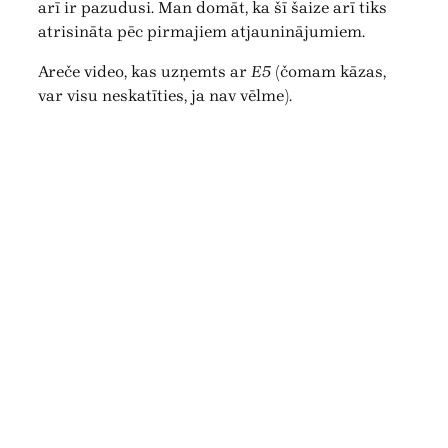
arī ir pazudusi. Man domāt, ka šī šaize arī tiks
atrisināta pēc pirmajiem atjauninājumiem.
Areče video, kas uzņemts ar
E5
(čomam kāzas,
var visu neskatīties, ja nav vēlme).