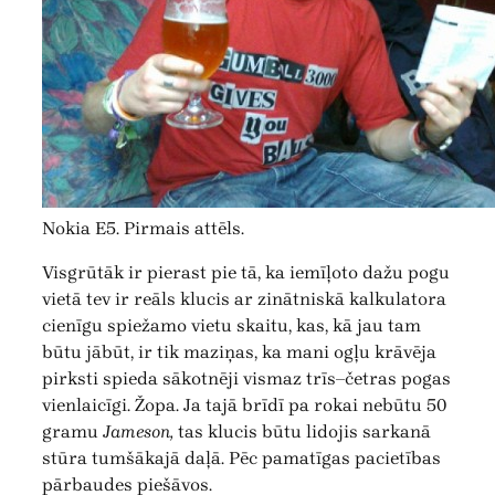
Nokia E5. Pirmais attēls.
Visgrūtāk ir pierast pie tā, ka iemīļoto dažu pogu
vietā tev ir reāls klucis ar zinātniskā kalkulatora
cienīgu spiežamo vietu skaitu, kas, kā jau tam
būtu jābūt, ir tik maziņas, ka mani ogļu krāvēja
pirksti spieda sākotnēji vismaz trīs–četras pogas
vienlaicīgi. Žopa. Ja tajā brīdī pa rokai nebūtu 50
gramu
Jameson,
tas klucis būtu lidojis sarkanā
stūra tumšākajā daļā. Pēc pamatīgas pacietības
pārbaudes piešāvos.