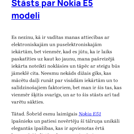
Stāsts par Nokia E5
modeli
Es nezinu, kā ir vadītas manas attiecības ar
elektroniskajām un puselektroniskajām
iekārtām, bet vienmēr, kad es jūtu, ka ir laiks
paskatīties uz kaut ko jaunu, mana pašreizējā
iekārta noteikti noklāsies un tāpēc ar steigu būs
jāmeklē cita. Neesmu nekāds dižais gīks, kas
mācētu daiļi runāt par visādām iekārtām un to
salīdzinošajiem faktoriem, bet man ir šis tas, kas
vienmēr šķitis svarīgs, un ar to šis stāsts arī tad
varētu sākties.
Tātad. Šobrīd esmu laimīgais
Nokia E51
īpašnieks un patiesi novērtēju šī tālruņa unikāli
elegantās īpašības, kas ir apvienotas ērtā