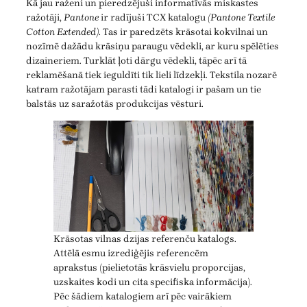
Kā jau raženi un pieredzējuši informatīvās miskastes
ražotāji,
Pantone
ir radījuši TCX katalogu
(Pantone Textile
Cotton Extended)
. Tas ir paredzēts krāsotai kokvilnai un
nozīmē dažādu krāsiņu paraugu vēdekli, ar kuru spēlēties
dizaineriem. Turklāt ļoti dārgu vēdekli, tāpēc arī tā
reklamēšanā tiek ieguldīti tik lieli līdzekļi. Tekstila nozarē
katram ražotājam parasti tādi katalogi ir pašam un tie
balstās uz saražotās produkcijas vēsturi.
Krāsotas vilnas dzijas referenču katalogs.
Attēlā esmu izrediģējis referencēm
aprakstus (pielietotās krāsvielu proporcijas,
uzskaites kodi un cita specifiska informācija).
Pēc šādiem katalogiem arī pēc vairākiem