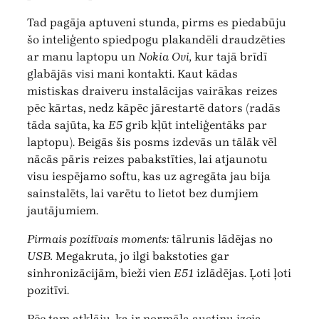
Tad pagāja aptuveni stunda, pirms es piedabūju
šo inteliģento spiedpogu plakandēli draudzēties
ar manu laptopu un
Nokia Ovi,
kur tajā brīdī
glabājās visi mani kontakti. Kaut kādas
mistiskas draiveru instalācijas vairākas reizes
pēc kārtas, nedz kāpēc jārestartē dators (radās
tāda sajūta, ka
E5
grib kļūt inteliģentāks par
laptopu). Beigās šis posms izdevās un tālāk vēl
nācās pāris reizes pabakstīties, lai atjaunotu
visu iespējamo softu, kas uz agregāta jau bija
sainstalēts, lai varētu to lietot bez dumjiem
jautājumiem.
Pirmais pozitīvais moments:
tālrunis lādējas no
USB.
Megakruta, jo ilgi bakstoties gar
sinhronizācijām, bieži vien
E51
izlādējas. Ļoti ļoti
pozitīvi.
Pēc tam atklāju, ka ir normāla austiņu izeja,