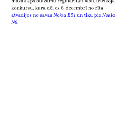
mazāk apskaužamu regularitāti lasu, uzrīkoja
konkursu, kura dēļ es 6. decembrī no rīta
atvadījos no savas
Nokia E51
un tiku pie
Nokia
N8
.