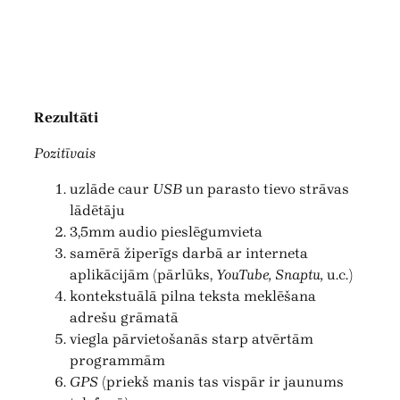
Rezultāti
Pozitīvais
uzlāde caur
USB
un parasto tievo strāvas
lādētāju
3,5mm audio pieslēgumvieta
samērā žiperīgs darbā ar interneta
aplikācijām (pārlūks,
YouTube, Snaptu,
u.c.)
kontekstuālā pilna teksta meklēšana
adrešu grāmatā
viegla pārvietošanās starp atvērtām
programmām
GPS
(priekš manis tas vispār ir jaunums