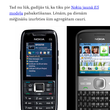
Tad nu lūk, gadījās tā, ka tiku pie
Nokia
jaunā
E5
modeļa
pabakstīšanas. Lēnām, pa dienām
mēģināšu izurbties šim agregātam cauri.