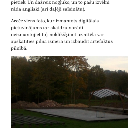
pietiek. Un dažreiz nogļuko, un to pašu izvēlni
rāda angliski (arī daļēji saīsinātu).
Areče viens foto, kur izmantots digitālais
pietuvinājums (ar skaidru norādi —
neizmantojiet to), noklikšķinot uz attēla var
apskatīties pilnā izmērā un izbaudīt artefaktus
pilnībā.