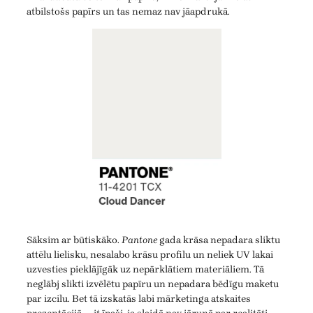
atbilstošs papīrs un tas nemaz nav jāapdrukā.
Sāksim ar būtiskāko.
Pantone
gada krāsa nepadara sliktu
attēlu lielisku, nesalabo krāsu profilu un neliek UV lakai
uzvesties pieklājīgāk uz nepārklātiem materiāliem. Tā
neglābj slikti izvēlētu papīru un nepadara bēdīgu maketu
par izcilu. Bet tā izskatās labi mārketinga atskaites