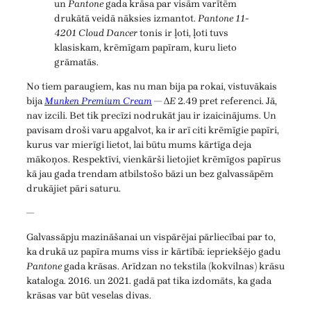
un
Pantone
gada krāsa par visām varītēm
drukātā veidā nāksies izmantot.
Pantone 11-
4201 Cloud Dancer
tonis ir ļoti, ļoti tuvs
klasiskam, krēmīgam papīram, kuru lieto
grāmatās.
No tiem paraugiem, kas nu man bija pa rokai, vistuvākais
bija
Munken Premium Cream
— Δ
E
2.49 pret referenci. Jā,
nav izcili. Bet tik precīzi nodrukāt jau ir izaicinājums. Un
pavisam droši varu apgalvot, ka ir arī citi krēmīgie papīri,
kurus var mierīgi lietot, lai būtu mums kārtīga deja
mākoņos. Respektīvi, vienkārši lietojiet krēmīgos papīrus
kā jau gada trendam atbilstošo bāzi un bez galvassāpēm
drukājiet pāri saturu.
—
Galvassāpju mazināšanai un vispārējai pārliecībai par to,
ka drukā uz papīra mums viss ir kārtībā: iepriekšējo gadu
Pantone
gada krāsas. Arīdzan no tekstila (kokvilnas) krāsu
kataloga. 2016. un 2021. gadā pat tika izdomāts, ka gada
krāsas var būt veselas divas.