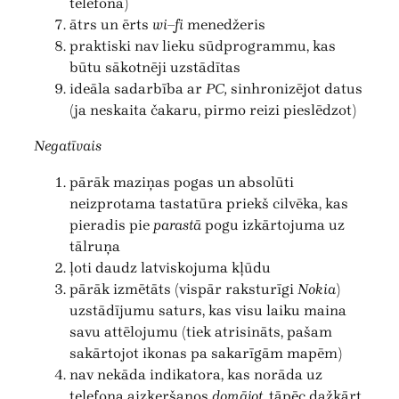
telefonā)
ātrs un ērts
wi–fi
menedžeris
praktiski nav lieku sūdprogrammu, kas
būtu sākotnēji uzstādītas
ideāla sadarbība ar
PC,
sinhronizējot datus
(ja neskaita čakaru, pirmo reizi pieslēdzot)
Negatīvais
pārāk maziņas pogas un absolūti
neizprotama tastatūra priekš cilvēka, kas
pieradis pie
parastā
pogu izkārtojuma uz
tālruņa
ļoti daudz latviskojuma kļūdu
pārāk izmētāts (vispār raksturīgi
Nokia
)
uzstādījumu saturs, kas visu laiku maina
savu attēlojumu (tiek atrisināts, pašam
sakārtojot ikonas pa sakarīgām mapēm)
nav nekāda indikatora, kas norāda uz
telefona aizķeršanos
domājot,
tāpēc dažkārt