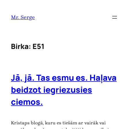
Pāriet
uz
Mr. Serge
saturu
Birka:
E51
Jā, jā. Tas esmu es. Haļava
beidzot iegriezusies
ciemos.
Kristaps blogā, kuru es tiešām ar vairāk vai