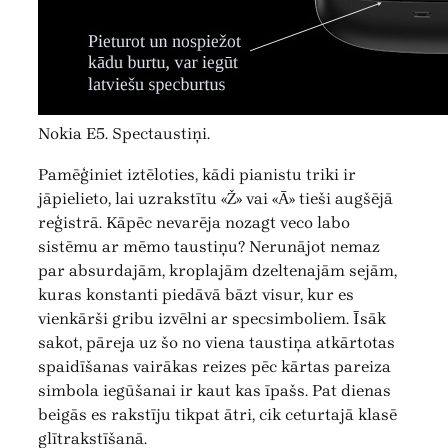
Nokia E5. Spectaustiņi.
Pamēģiniet iztēloties, kādi pianistu triki ir
jāpielieto, lai uzrakstītu «Ž» vai «Ā» tieši augšējā
reģistrā. Kāpēc nevarēja nozagt veco labo
sistēmu ar mēmo taustiņu? Nerunājot nemaz
par absurdajām, kroplajām dzeltenajām sejām,
kuras konstanti piedāvā bāzt visur, kur es
vienkārši gribu izvēlni ar specsimboliem. Īsāk
sakot, pāreja uz šo no viena taustiņa atkārtotas
spaidīšanas vairākas reizes pēc kārtas pareiza
simbola iegūšanai ir kaut kas īpašs. Pat dienas
beigās es rakstīju tikpat ātri, cik ceturtajā klasē
glītrakstīšanā.