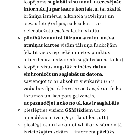
iespējams
saglabāt visu mani interesējošo
informāciju par katru kontaktu,
tai skaitā
krāniņa izmērus, alkohola patēriņus un
sievas fotogrāfijas, īsāk sakot — ar
neierobežotu
custom
lauku skaitu
pilnībā izmantot tālruņa atmiņu un/vai
atmiņas kartes
visām tālruņa funkcijām
(skatīt visus iepriekš minētos punktus
attiecībā uz maksimālo saglabāšanas laiku)
iespēju visus augstāk minētos
datus
sinhronizēt un saglabāt uz datora,
savienojot to ar absolūti vienkāršu
USB
vadu bez ilgas čakarēšanās
Google
un frīku
forumos un, kas pats galvenais,
nepazaudējot neko no tā, kas ir saglabāts
pieslēgties visiem
GSM
tīkliem un to
apendiksiem (visi gā, u–kaut kas, utt.)
pieslēgties un izmantot
wi–fi
ar visām no tā
izrietošajām sekām — interneta pārlūks,