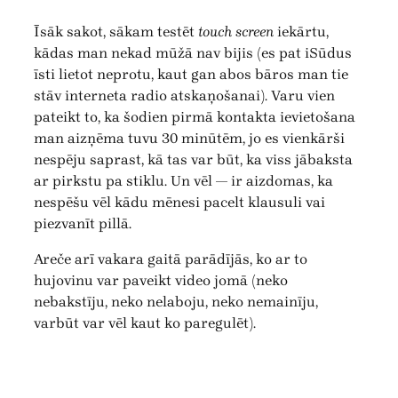
Īsāk sakot, sākam testēt
touch screen
iekārtu,
kādas man nekad mūžā nav bijis (es pat iSūdus
īsti lietot neprotu, kaut gan abos bāros man tie
stāv interneta radio atskaņošanai). Varu vien
pateikt to, ka šodien pirmā kontakta ievietošana
man aizņēma tuvu 30 minūtēm, jo es vienkārši
nespēju saprast, kā tas var būt, ka viss jābaksta
ar pirkstu pa stiklu. Un vēl — ir aizdomas, ka
nespēšu vēl kādu mēnesi pacelt klausuli vai
piezvanīt pillā.
Areče arī vakara gaitā parādījās, ko ar to
hujovinu var paveikt video jomā (neko
nebakstīju, neko nelaboju, neko nemainīju,
varbūt var vēl kaut ko paregulēt).