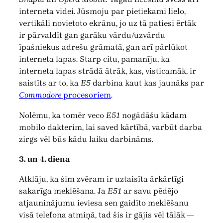
interneta videi. Jūsmoju par pietiekami lielo,
vertikāli novietoto ekrānu, jo uz tā patiesi ērtāk
ir pārvaldīt gan garāku vārdu/uzvārdu
īpašniekus adrešu grāmatā, gan arī pārlūkot
interneta lapas. Starp citu, pamanīju, ka
interneta lapas strādā ātrāk, kas, visticamāk, ir
saistīts ar to, ka
E5
darbina kaut kas jaunāks par
Commodore
procesoriem
.
Nolēmu, ka tomēr veco
E51
nogādāšu kādam
mobilo dakterim, lai saved kārtībā, varbūt darba
zirgs vēl būs kādu laiku darbināms.
3. un 4. diena
Atklāju, ka šim zvēram ir uztaisīta ārkārtīgi
sakarīga meklēšana. Ja
E51
ar savu pēdējo
atjauninājumu ieviesa sen gaidīto meklēšanu
visā telefona atmiņā, tad šis ir gājis vēl tālāk —