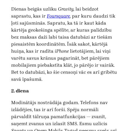
Dienas beigās uzliku
Gravity,
lai beidzot
saprastu, kas ir
Foursquare
,
par kuru daudzi tik
ļoti sajūsminās. Sapratu, ka tā ir kaut kāda
kārtēja geokešinga spēlīte, ar kuras palīdzību
bez maksas daži labi taisa datubāzi ar tiešām
piesaistēm koordinātēm. Īsāk sakot, kārtējā
huiņa, kas ir radīta
iPhone
lietotājiem, lai viņi
varētu savus krānus pagarināt, bet pārējiem
mobilajiem piebakstīta klāt, jo pārējo ir vairāk.
Bet to datubāzi, ko šie censoņi vāc es arī gribētu
savā īpašumā.
2. diena
Modinātājs nostrādāja godam. Telefons nav
izlādējies, tas ir arī forši. Spēju normāli
pārvaldīt tālruņa pamatfunkcijas — zvanīt,
saņemt zvanus un izlasīt SMS. Esmu uzlicis
Snaptu
un
Opera Mobile.
Tagad neesmu svešs arī