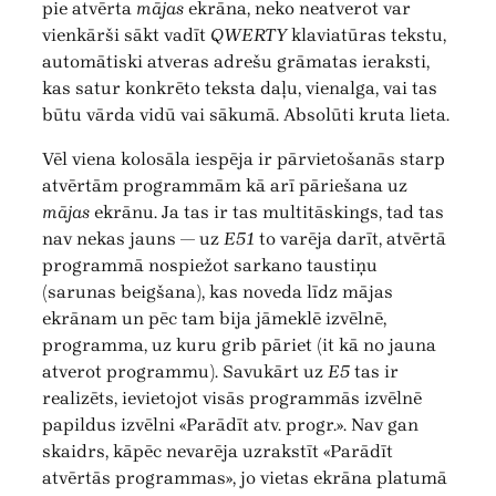
pie atvērta
mājas
ekrāna, neko neatverot var
vienkārši sākt vadīt
QWERTY
klaviatūras tekstu,
automātiski atveras adrešu grāmatas ieraksti,
kas satur konkrēto teksta daļu, vienalga, vai tas
būtu vārda vidū vai sākumā. Absolūti kruta lieta.
Vēl viena kolosāla iespēja ir pārvietošanās starp
atvērtām programmām kā arī pāriešana uz
mājas
ekrānu. Ja tas ir tas multitāskings, tad tas
nav nekas jauns — uz
E51
to varēja darīt, atvērtā
programmā nospiežot sarkano taustiņu
(sarunas beigšana), kas noveda līdz mājas
ekrānam un pēc tam bija jāmeklē izvēlnē,
programma, uz kuru grib pāriet (it kā no jauna
atverot programmu). Savukārt uz
E5
tas ir
realizēts, ievietojot visās programmās izvēlnē
papildus izvēlni «Parādīt atv. progr.». Nav gan
skaidrs, kāpēc nevarēja uzrakstīt «Parādīt
atvērtās programmas», jo vietas ekrāna platumā