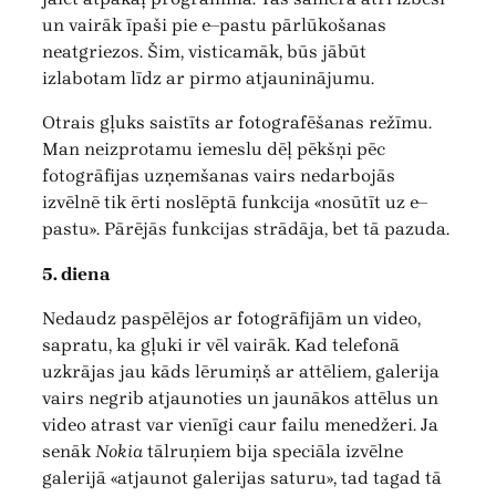
un vairāk īpaši pie e–pastu pārlūkošanas
neatgriezos. Šim, visticamāk, būs jābūt
izlabotam līdz ar pirmo atjauninājumu.
Otrais gļuks saistīts ar fotografēšanas režīmu.
Man neizprotamu iemeslu dēļ pēkšņi pēc
fotogrāfijas uzņemšanas vairs nedarbojās
izvēlnē tik ērti noslēptā funkcija «nosūtīt uz e–
pastu». Pārējās funkcijas strādāja, bet tā pazuda.
5. diena
Nedaudz paspēlējos ar fotogrāfijām un video,
sapratu, ka gļuki ir vēl vairāk. Kad telefonā
uzkrājas jau kāds lērumiņš ar attēliem, galerija
vairs negrib atjaunoties un jaunākos attēlus un
video atrast var vienīgi caur failu menedžeri. Ja
senāk
Nokia
tālruņiem bija speciāla izvēlne
galerijā «atjaunot galerijas saturu», tad tagad tā