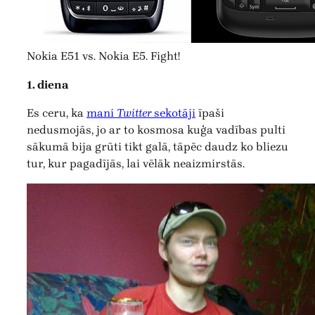
Nokia E51 vs. Nokia E5. Fight!
1. diena
Es ceru, ka
mani
Twitter
sekotāji
īpaši
nedusmojās, jo ar to kosmosa kuģa vadības pulti
sākumā bija grūti tikt galā, tāpēc daudz ko bliezu
tur, kur pagadījās, lai vēlāk neaizmirstās.