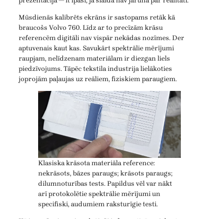
prezentācijā — it īpaši, ja slaidā nav jārunā par realitāti.
Mūsdienās kalibrēts ekrāns ir sastopams retāk kā
braucošs Volvo 760. Līdz ar to precīzām krāsu
referencēm digitāli nav vispār nekādas nozīmes. Der
aptuvenais kaut kas. Savukārt spektrālie mērījumi
raupjam, nelīdzenam materiālam ir diezgan liels
piedzīvojums. Tāpēc tekstila industrija lielākoties
joprojām paļaujas uz reāliem, fiziskiem paraugiem.
Klasiska krāsota materiāla reference:
nekrāsots, bāzes paraugs; krāsots paraugs;
dilumnoturības tests. Papildus vēl var nākt
arī protokolētie spektrālie mērījumi un
specifiski, audumiem raksturīgie testi.