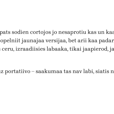
i pats sodien cortojos jo nesaprotiu kas un k
opelniit jaunajaa versijaa, bet arii kaa pad
 ceru, izraadiisies labaaka, tikai jaapierod, 
uz portatiivo – saakumaa tas nav labi, siatis 