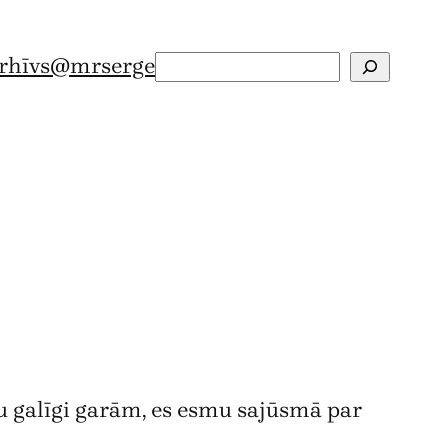
rhīvs
@mrserge
Search
nu galīgi garām, es esmu sajūsmā par