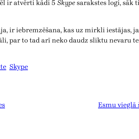
 ir atvērti kādi 5
Skype
sarakstes logi, sāk 
a, ir iebremzēšana, kas uz mirkli iestājas, j
li, par to tad arī neko daudz sliktu nevaru te
te
Skype
es
Esmu vieglā