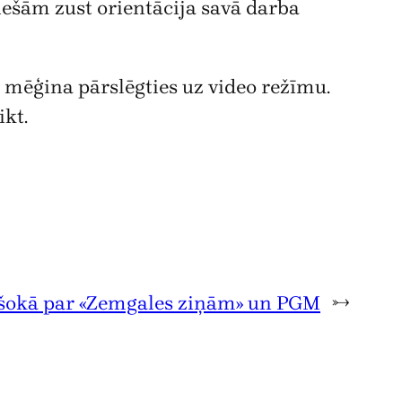
tiešām zust orientācija savā darba
a mēģina pārslēgties uz video režīmu.
ikt.
 šokā par «Zemgales ziņām» un PGM
→