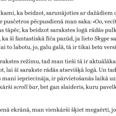
tīkami, ka beidzot, sarunājoties ar dažādiem
e pusčetros pēcpusdienā man saka: «Oo, vecī
s tāpēc, ka beidzot sarakstes logā rādās pulks
ka šī fantastiskā fīča pazūd, ja lieto
Skype
sa
i to labotu, jo, galu galā, tā ir tikai
beta
versi
sarakstes režīmu, tad man tieši tā ir aktuālāk
t, lai šī sarakste rādās atsevišķā logā. Un ta
s mani iepriecināja, ir pārvietošanās laikā u
nkārši
scroll bar
, bet gan slaideris, kuru pavel
vienā ekrānā, man vienkārši šķiet megaērti, jo