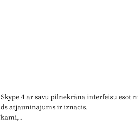
a Skype 4 ar savu pilnekrāna interfeisu esot
āds atjauninājums ir iznācis.
tīkami,…