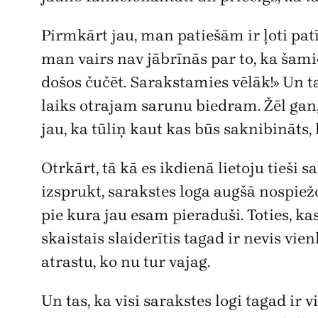
Pirmkārt jau, man patiešām ir ļoti pa
man vairs nav jābrīnās par to, ka šami
došos čučēt. Sarakstamies vēlāk!» Un ta
laiks otrajam sarunu biedram. Žēl gan, 
jau, ka tūliņ kaut kas būs saknibināts, la
Otrkārt, tā kā es ikdienā lietoju tieši 
izsprukt, sarakstes loga augšā nospiežo
pie kura jau esam pieraduši. Toties, ka
skaistais slaiderītis tagad ir nevis vie
atrastu, ko nu tur vajag.
Un tas, ka visi sarakstes logi tagad ir 