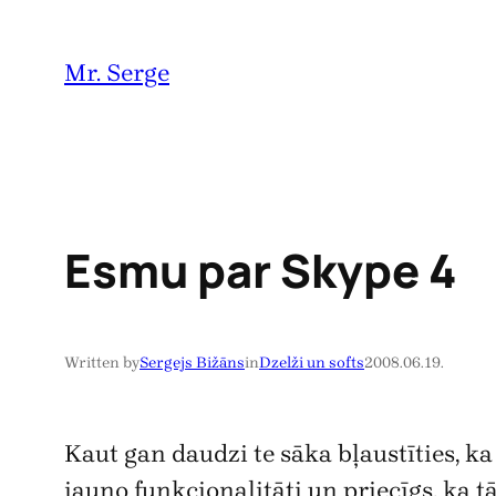
Pāriet
uz
Mr. Serge
saturu
Esmu par Skype 4
Written by
Sergejs Bižāns
in
Dzelži un softs
2008.06.19.
Kaut gan daudzi te sāka bļaustīties, k
jauno funkcionalitāti un priecīgs, ka t