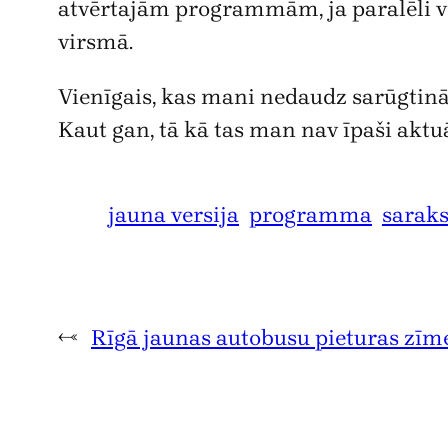
atvērtajām programmām, ja paralēli vēl
virsmā.
Vienīgais, kas mani nedaudz sarūgtināj
Kaut gan, tā kā tas man nav īpaši aktuā
jauna versija
programma
saraks
←
Rīgā jaunas autobusu pieturas zīm