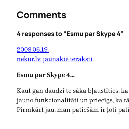
Comments
4 responses to “Esmu par Skype 4”
2008.06.19.
nekur.lv: jaunākie ieraksti
Esmu par Skype 4…
Kaut gan daudzi te sāka bļaustīties, k
jauno funkcionalitāti un priecīgs, ka t
Pirmkārt jau, man patiešām ir ļoti pa