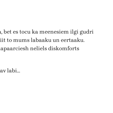
aa, bet es tocu ka meenesiem ilgi gudri
ariit to mums labaaku un eertaaku.
jaapaarciesh neliels diskomforts
nav labi…