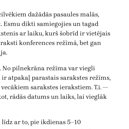
 cilvēkiem dažādās pasaules malās,
t. Esmu dikti samiegojies un tagad
tenis ar laiku, kurš šobrīd ir vietējais
raksti konferences režīmā, bet gan
ja.
a. No pilnekrāna režīma var viegli
d ir atpakaļ parastais sarakstes režīms,
z vecākiem sarakstes ierakstiem. T.i. —
kot, rādās datums un laiks, lai vieglāk
 līdz ar to, pie ikdienas 5–10