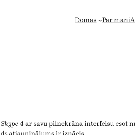
Domas
Par mani
A
a
Skype 4
ar savu pilnekrāna interfeisu esot 
āds atjauninājums ir iznācis.