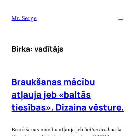
Pāriet
uz
Mr. Serge
saturu
Birka:
vadītājs
Braukšanas mācību
atļauja jeb «baltās
tiesības». Dizaina vēsture.
Braukšanas mācību atļauja jeb
baltās tiesības
, kā