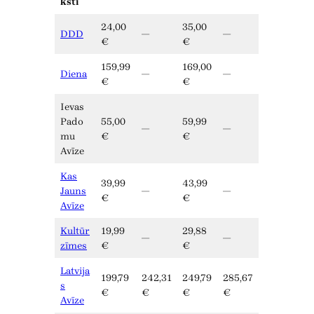
ksti
24,00
35,00
DDD
—
—
€
€
159,99
169,00
Diena
—
—
€
€
Ievas
Pado
55,00
59,99
—
—
mu
€
€
Avīze
Kas
39,99
43,99
Jauns
—
—
€
€
Avīze
Kultūr
19,99
29,88
—
—
zīmes
€
€
Latvija
199,79
242,31
249,79
285,67
s
€
€
€
€
Avīze