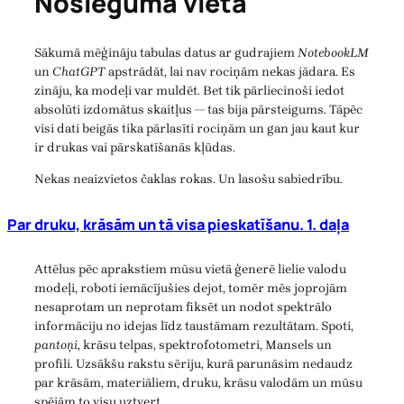
Noslēguma vietā
Sākumā mēģināju tabulas datus ar gudrajiem
NotebookLM
un
ChatGPT
apstrādāt, lai nav rociņām nekas jādara. Es
zināju, ka modeļi var muldēt. Bet tik pārliecinoši iedot
absolūti izdomātus skaitļus — tas bija pārsteigums. Tāpēc
visi dati beigās tika pārlasīti rociņām un gan jau kaut kur
ir drukas vai pārskatīšanās kļūdas.
Nekas neaizvietos čaklas rokas. Un lasošu sabiedrību.
Par druku, krāsām un tā visa pieskatīšanu. 1. daļa
Attēlus pēc aprakstiem mūsu vietā ģenerē lielie valodu
modeļi, roboti iemācījušies dejot, tomēr mēs joprojām
nesaprotam un neprotam fiksēt un nodot spektrālo
informāciju no idejas līdz taustāmam rezultātam. Spoti,
pantoņi
, krāsu telpas, spektrofotometri, Mansels un
profili. Uzsākšu rakstu sēriju, kurā parunāsim nedaudz
par krāsām, materiāliem, druku, krāsu valodām un mūsu
spējām to visu uztvert.