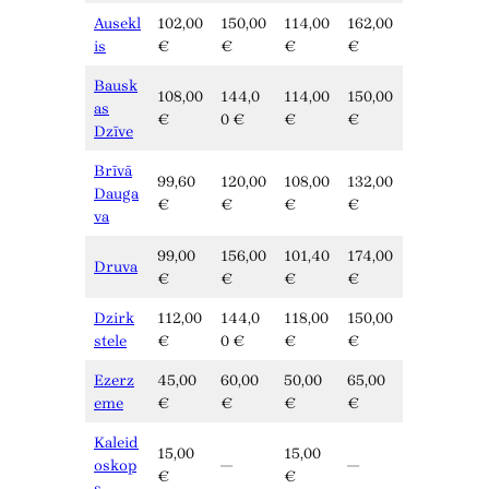
Ausekl
102,00
150,00
114,00
162,00
is
€
€
€
€
Bausk
108,00
144,0
114,00
150,00
as
€
0 €
€
€
Dzīve
Brīvā
99,60
120,00
108,00
132,00
Dauga
€
€
€
€
va
99,00
156,00
101,40
174,00
Druva
€
€
€
€
Dzirk
112,00
144,0
118,00
150,00
stele
€
0 €
€
€
Ezerz
45,00
60,00
50,00
65,00
eme
€
€
€
€
Kaleid
15,00
15,00
oskop
—
—
€
€
s