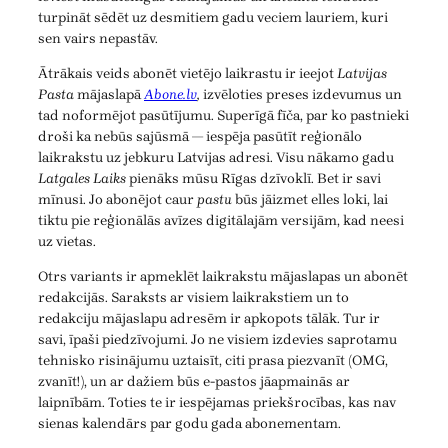
turpināt sēdēt uz desmitiem gadu veciem lauriem, kuri
sen vairs nepastāv.
Ātrākais veids abonēt vietējo laikrastu ir ieejot
Latvijas
Pasta
mājaslapā
Abone.lv
,
izvēloties preses izdevumus un
tad noformējot pasūtījumu. Superīgā fīča, par ko pastnieki
droši ka nebūs sajūsmā — iespēja pasūtīt reģionālo
laikrakstu uz jebkuru Latvijas adresi. Visu nākamo gadu
Latgales Laiks
pienāks mūsu Rīgas dzīvoklī. Bet ir savi
mīnusi. Jo abonējot caur
pastu
būs jāizmet elles loki, lai
tiktu pie reģionālās avīzes digitālajām versijām, kad neesi
uz vietas.
Otrs variants ir apmeklēt laikrakstu mājaslapas un abonēt
redakcijās. Saraksts ar visiem laikrakstiem un to
redakciju mājaslapu adresēm ir apkopots tālāk. Tur ir
savi, īpaši piedzīvojumi. Jo ne visiem izdevies saprotamu
tehnisko risinājumu uztaisīt, citi prasa piezvanīt (OMG,
zvanīt!), un ar dažiem būs e-pastos jāapmainās ar
laipnībām. Toties te ir iespējamas priekšrocības, kas nav
sienas kalendārs par godu gada abonementam.