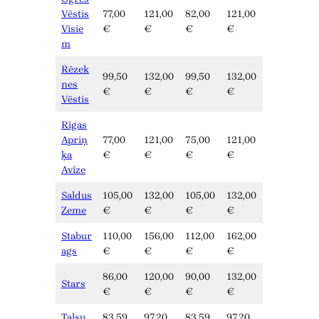
Vēstis
77,00
121,00
82,00
121,00
Visie
€
€
€
€
m
Rēzek
99,50
132,00
99,50
132,00
nes
€
€
€
€
Vēstis
Rīgas
Apriņ
77,00
121,00
75,00
121,00
ķa
€
€
€
€
Avīze
Saldus
105,00
132,00
105,00
132,00
Zeme
€
€
€
€
Stabur
110,00
156,00
112,00
162,00
ags
€
€
€
€
86,00
120,00
90,00
132,00
Stars
€
€
€
€
Talsu
83,59
97,20
83,59
97,20