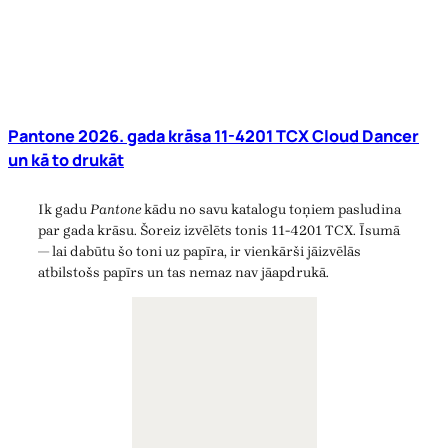
Pantone 2026. gada krāsa 11-4201 TCX Cloud Dancer
un kā to drukāt
Ik gadu
Pantone
kādu no savu katalogu toņiem pasludina
par gada krāsu. Šoreiz izvēlēts tonis 11-4201 TCX. Īsumā
— lai dabūtu šo toni uz papīra, ir vienkārši jāizvēlās
atbilstošs papīrs un tas nemaz nav jāapdrukā.