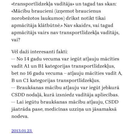
«transportlīdzekļa vadītāja» un tagad tas skan:
«Mācību braucieni (izņemot braucienus
norobežotos laukumos) drīkst notikt tikai
apmācītāja klātbūtnē.» Nav skaidrs, vai tagad
apmācītājs vairs nav transportlīdzekļa vadītājs,
vai?
Vēl daži interesanti fakti:
— No 14 gadu vecuma var iegūt atļauju mācīties
vadīt A1 un B1 kategorijas transportlīdzekļus,
bet no 16 gadu vecuma – atļauju mācīties vadīt A,
B un C1 kategorijas transportlīdzekļus.
— Braukšanas mācību atļauju var iegūt jebkurā
CSDD nodaļā, kurā izsniedz vadītāja apliecības.
— Lai iegūtu braukšanas mācību atļauju, CSDD
jāatrāda pase, medicīnas uzziņa un jāsamaksā
nodeva.
2013.01.23.