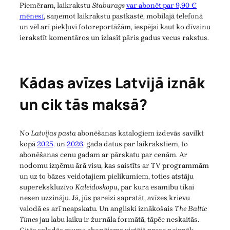
Piemēram, laikrakstu
Staburags
var abonēt par 9,90 €
mēnesī
, saņemot laikrakstu pastkastē, mobilajā telefonā
un vēl arī piekļuvi fotoreportāžām, iespējai kaut ko dīvainu
ierakstīt komentāros un izlasīt pāris gadus vecus rakstus.
Kādas avīzes Latvijā iznāk
un cik tās maksā?
No
Latvijas pasta
abonēšanas katalogiem izdevās savilkt
kopā
2025
. un
2026
. gada datus par laikrakstiem, to
abonēšanas cenu gadam ar pārskatu par cenām. Ar
nodomu izņēmu ārā visu, kas saistīts ar TV programmām
un uz to bāzes veidotajiem pielikumiem, toties atstāju
superekskluzīvo
Kaleidoskopu
, par kura esamību tikai
nesen uzzināju. Jā, jūs pareizi sapratāt, avīzes krievu
valodā es arī neapskatu. Un angliski iznākošais
The Baltic
Times
jau labu laiku ir žurnāla formātā, tāpēc neskaitās.