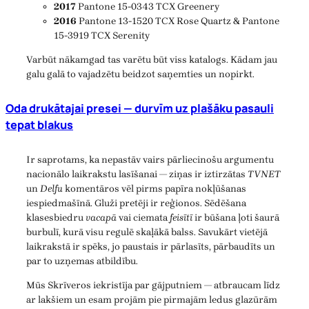
2017
Pantone 15-0343 TCX Greenery
2016
Pantone 13-1520 TCX Rose Quartz & Pantone
15-3919 TCX Serenity
Varbūt nākamgad tas varētu būt viss katalogs. Kādam jau
galu galā to vajadzētu beidzot saņemties un nopirkt.
Oda drukātajai presei — durvīm uz plašāku pasauli
tepat blakus
Ir saprotams, ka nepastāv vairs pārliecinošu argumentu
nacionālo laikrakstu lasīšanai — ziņas ir iztirzātas
TVNET
un
Delfu
komentāros vēl pirms papīra nokļūšanas
iespiedmašīnā. Gluži pretēji ir reģionos. Sēdēšana
klasesbiedru
vacapā
vai ciemata
feisītī
ir būšana ļoti šaurā
burbulī, kurā visu regulē skaļākā balss. Savukārt vietējā
laikrakstā ir spēks, jo paustais ir pārlasīts, pārbaudīts un
par to uzņemas atbildību.
Mūs Skrīveros iekristīja par gājputniem — atbraucam līdz
ar lakšiem un esam projām pie pirmajām ledus glazūrām