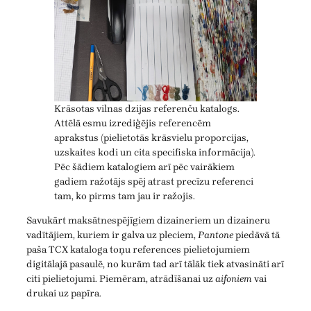
Krāsotas vilnas dzijas referenču katalogs.
Attēlā esmu izrediģējis referencēm
aprakstus (pielietotās krāsvielu proporcijas,
uzskaites kodi un cita specifiska informācija).
Pēc šādiem katalogiem arī pēc vairākiem
gadiem ražotājs spēj atrast precīzu referenci
tam, ko pirms tam jau ir ražojis.
Savukārt maksātnespējīgiem dizaineriem un dizaineru
vadītājiem, kuriem ir galva uz pleciem,
Pantone
piedāvā tā
paša TCX kataloga toņu references pielietojumiem
digitālajā pasaulē, no kurām tad arī tālāk tiek atvasināti arī
citi pielietojumi. Piemēram, atrādīšanai uz
aifoniem
vai
drukai uz papīra.