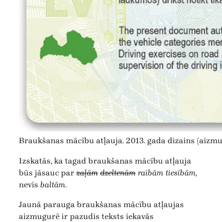
Braukšanas mācību atļauja. 2013. gada dizains (aizmu
Izskatās, ka tagad braukšanas mācību atļauja
būs jāsauc par
zaļām
dzeltenām
raibām tiesībām,
nevis
baltām.
Jaunā parauga braukšanas mācību atļaujas
aizmugurē ir pazudis teksts iekavās