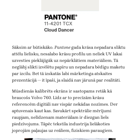
Sāksim ar būtiskāko.
Pantone
gada krāsa nepadara sliktu
attēlu lielisku, nesalabo krāsu profilu un neliek UV lakai
uzvesties pieklājīgāk uz nepārklātiem materiāliem. Tā
neglābj slikti izvēlētu papīru un nepadara bēdīgu maketu
par izcilu. Bet tā izskatās labi mārketinga atskaites
prezentācijā — it īpaši, ja slaidā nav jārunā par realitāti.
Mūsdienās kalibrēts ekrāns ir sastopams retāk kā
braucošs Volvo 760. Līdz ar to precīzām krāsu
referencēm digitāli nav vispār nekādas nozīmes. Der
aptuvenais kaut kas. Savukārt spektrālie mērījumi
raupjam, nelīdzenam materiālam ir diezgan liels
piedzīvojums. Tāpēc tekstila industrija lielākoties
joprojām paļaujas uz reāliem, fiziskiem paraugiem.