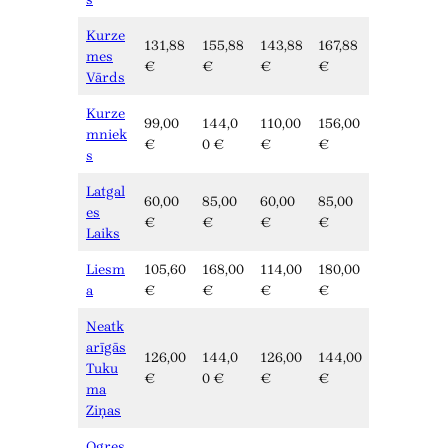
Kurze
131,88
155,88
143,88
167,88
mes
€
€
€
€
Vārds
Kurze
99,00
144,0
110,00
156,00
mniek
€
0 €
€
€
s
Latgal
60,00
85,00
60,00
85,00
es
€
€
€
€
Laiks
Liesm
105,60
168,00
114,00
180,00
a
€
€
€
€
Neatk
arīgās
126,00
144,0
126,00
144,00
Tuku
€
0 €
€
€
ma
Ziņas
Ogres