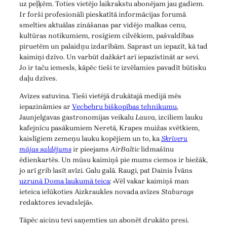
uz peļķēm. Toties vietējo laikrakstu abonējam jau gadiem.
Ir forši profesionāli pieskatītā informācijas forumā
smelties aktuālas zināšanas par vidējo malkas cenu,
kultūras notikumiem, rosīgiem cilvēkiem, pašvaldības
piruetēm un palaidņu izdarībām. Saprast un iepazīt, kā tad
kaimiņi dzīvo. Un varbūt dažkārt arī iepazīstināt ar sevi.
Jo ir taču iemesls, kāpēc tieši te izvēlamies pavadīt būtisku
daļu dzīves.
Avīzes satuvina. Tieši vietējā drukātajā medijā mēs
iepazināmies ar
Vecbebru biškopības tehnikumu
,
Jaunjelgavas gastronomijas veikalu
Lauva
, izciliem lauku
kafejnīcu pasākumiem Neretā, Krapes muižas svētkiem,
kaislīgiem zemeņu lauku kopējiem un to, ka
Skrīveru
mājas saldējums
ir pieejams
AirBaltic
lidmašīnu
ēdienkartēs. Un mūsu kaimiņš pie mums ciemos ir biežāk,
jo arī grib lasīt avīzi. Galu galā. Raugi, pat Dainis Īvāns
uzrunā Doma laukumā teica
: «Vēl vakar kaimiņš man
ieteica ielūkoties Aizkraukles novada avīzes
Staburags
redaktores ievadslejā».
Tāpēc aicinu tevi saņemties un abonēt drukāto presi.