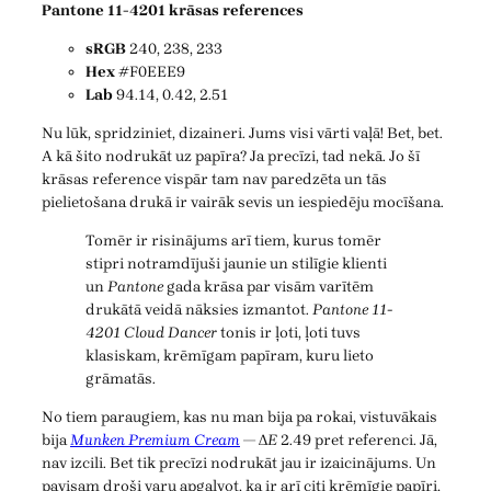
Pantone 11-4201 krāsas references
sRGB
240, 238, 233
Hex
#F0EEE9
Lab
94.14, 0.42, 2.51
Nu lūk, spridziniet, dizaineri. Jums visi vārti vaļā! Bet, bet.
A kā šito nodrukāt uz papīra? Ja precīzi, tad nekā. Jo šī
krāsas reference vispār tam nav paredzēta un tās
pielietošana drukā ir vairāk sevis un iespiedēju mocīšana.
Tomēr ir risinājums arī tiem, kurus tomēr
stipri notramdījuši jaunie un stilīgie klienti
un
Pantone
gada krāsa par visām varītēm
drukātā veidā nāksies izmantot.
Pantone 11-
4201 Cloud Dancer
tonis ir ļoti, ļoti tuvs
klasiskam, krēmīgam papīram, kuru lieto
grāmatās.
No tiem paraugiem, kas nu man bija pa rokai, vistuvākais
bija
Munken Premium Cream
— Δ
E
2.49 pret referenci. Jā,
nav izcili. Bet tik precīzi nodrukāt jau ir izaicinājums. Un
pavisam droši varu apgalvot, ka ir arī citi krēmīgie papīri,