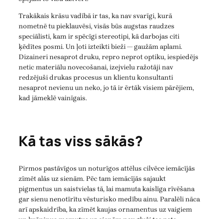
Trakākais krāsu vadībā ir tas, ka nav svarīgi, kurā
nometnē tu pieklauvēsi, visās būs augstas raudzes
speciālisti, kam ir spēcīgi stereotipi, kā darbojas citi
ķēdītes posmi. Un ļoti izteikti bieži — gaužām aplami.
Dizaineri nesaprot druku, repro neprot optiku, iespiedējs
netic materiālu novecošanai, izejvielu ražotāji nav
redzējuši drukas procesus un klientu konsultanti
nesaprot nevienu un neko, jo tā ir ērtāk visiem pārējiem,
kad jāmeklē vainīgais.
Kā tas viss sākās?
Pirmos pastāvīgos un noturīgos attēlus cilvēce iemācījās
zīmēt alās uz sienām. Pēc tam iemācījās sajaukt
pigmentus un saistvielas tā, lai mamuta kaislīga rīvēšana
gar sienu nenotīrītu vēsturisko medību ainu. Paralēli nāca
arī apskaidrība, ka zīmēt kaujas ornamentus uz vaigiem