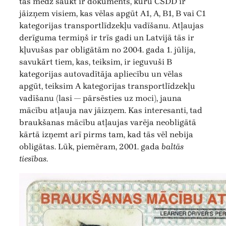
tās mēdz saukt ir dokuments, kuru CSDD ir
jāizņem visiem, kas vēlas apgūt A1, A, B1, B vai C1
kategorijas transportlīdzekļu vadīšanu. Atļaujas
derīguma termiņš ir trīs gadi un Latvijā tās ir
kļuvušas par obligātām no 2004. gada 1. jūlija,
savukārt tiem, kas, teiksim, ir ieguvuši B
kategorijas autovadītāja apliecību un vēlas
apgūt, teiksim A kategorijas transportlīdzekļu
vadīšanu (lasi — pārsēsties uz moci), jauna
mācību atļauja nav jāizņem. Kas interesanti, tad
braukšanas mācību atļaujas varēja neobligātā
kārtā izņemt arī pirms tam, kad tās vēl nebija
obligātas. Lūk, piemēram, 2001. gada
baltās
tiesības
.