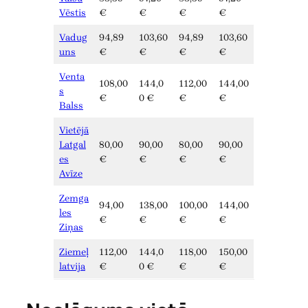
Vēstis
€
€
€
€
Vadug
94,89
103,60
94,89
103,60
uns
€
€
€
€
Venta
108,00
144,0
112,00
144,00
s
€
0 €
€
€
Balss
Vietējā
Latgal
80,00
90,00
80,00
90,00
es
€
€
€
€
Avīze
Zemga
94,00
138,00
100,00
144,00
les
€
€
€
€
Ziņas
Ziemeļ
112,00
144,0
118,00
150,00
latvija
€
0 €
€
€