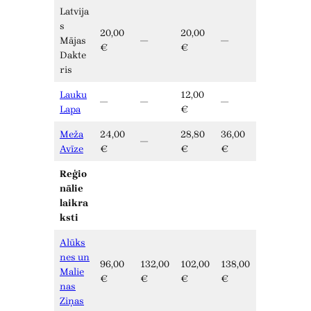
Latvija
s
20,00
20,00
Mājas
—
—
€
€
Dakte
ris
Lauku
12,00
—
—
—
Lapa
€
Meža
24,00
28,80
36,00
—
Avīze
€
€
€
Reģio
nālie
laikra
ksti
Alūks
nes un
96,00
132,00
102,00
138,00
Malie
€
€
€
€
nas
Ziņas