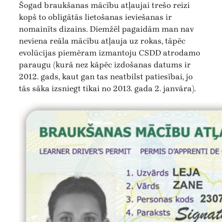
Šogad braukšanas mācību atļaujai trešo reizi
kopš to obligātās lietošanas ieviešanas ir
nomainīts dizains. Diemžēl pagaidām man nav
neviena reāla mācību atļauja uz rokas, tāpēc
evolūcijas piemēram izmantoju CSDD atrodamo
paraugu (kurā nez kāpēc izdošanas datums ir
2012. gads, kaut gan tas neatbilst patiesībai, jo
tās sāka izsniegt tikai no 2013. gada 2. janvāra).