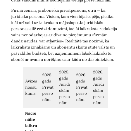
Citās valodās mums abonējama vietējā prese neiznāk.
Pirmā cena ir, ja abonē kā privātpersona, otrā — kā
juridiska persona. Visiem, kam vien bija iespēja, pieliku
klāt arī saiti uz laikraksta mājaslapu. Ja juridiskās
personas ailē redzi domuzīmi, tad šī laikraksta redakcija
vairs nenodarbojas ar dīvaino pieņēmumu «firmām
daudz naudas, var atļauties». Realitātē tas nozīmē, ka
laikrakstu iznākšanu un abonentu skaitu stutē valsts un
pašvaldību budžeti, bet uzņēmumiem labāk laikrakstu
abonēt ar avansu norēķinu caur kādu no darbiniekiem.
2025.
2026.
2025.
2026.
gads
gads
Avīzes
gads
gads
Juridi
Juridi
nosau
Privāt
Privāt
skām
skām
kums
perso
perso
perso
perso
nām
nām
nām
nām
Nacio
nālie
laikra