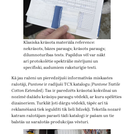
Klasiska krāsota materiāla reference:
nekrāsots, bāzes paraugs; krāsots paraugs;
dilumnoturības tests. Papildus vēl var nākt
arī protokolētie spektrālie mērījumi un
specifiski, audumiem raksturīgie testi.
Kā jau raženi un pieredzējuši informatīvās miskastes
ražotāji,
Pantone
ir radījuši TCX katalogu
(Pantone Textile
Cotton Extended)
. Tas ir paredzēts krāsotai kokvilnai un
nozīmē dažādu krāsiņu paraugu vēdekli, ar kuru spēlēties
dizaineriem. Turklāt ļoti dārgu vēdekli, tāpēc arī tā
reklamēšanā tiek ieguldīti tik lieli līdzekļi. Tekstila nozarē
katram ražotājam parasti tādi katalogi ir pašam un tie
balstās uz saražotās produkcijas vēsturi.