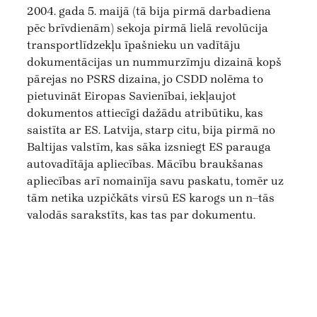
2004. gada 5. maijā (tā bija pirmā darbadiena
pēc brīvdienām) sekoja pirmā lielā revolūcija
transportlīdzekļu īpašnieku un vadītāju
dokumentācijas un nummurzīmju dizainā kopš
pārejas no PSRS dizaina, jo CSDD nolēma to
pietuvināt Eiropas Savienībai, iekļaujot
dokumentos attiecīgi dažādu atribūtiku, kas
saistīta ar ES. Latvija, starp citu, bija pirmā no
Baltijas valstīm, kas sāka izsniegt ES parauga
autovadītāja apliecības. Mācību braukšanas
apliecības arī nomainīja savu paskatu, tomēr uz
tām netika uzpičkāts virsū ES karogs un n–tās
valodās sarakstīts, kas tas par dokumentu.