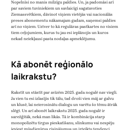
Nopelnīsi no manis milzīgu paldies. Un, ja padomāsi arī
par saviem tuviniekiem un savlaicīgi sagatavoties
Ziemassvētkiem, dāvinot viņiem vietējās vai nacionālās
preses abonementu nākamajam gadam, saņemsi paldies
arī no viņiem. Uztver to kā regulāras pastkartes no visiem
tiem ceļojumiem, kurus tu jau esi ieplānojis un kuros
nekad neiekļausi pasta nodaļas apmeklējumu.
Kā abonēt reģionālo
laikrakstu?
Rakstīt un stāstīt par avīzēm 2025. gada nogalē nav viegli.
Ja vien tu esi izlasījis tik tālu, tad droši vien māj ar galvu
un klusē, lai neierosinātu dialogu un varētu šo tēmu ātrāk
slēgt. Un arī abonēt laikrakstu 2025. gada nogalē ir
sarežģītāk, nekā man likās. Tā ir kombinācija starp
monopolizētu tirgus pieskatīšanu, slinkumu vai nespēju
ieviest mūsdienīgus risinājumus un izteiktu tendenci