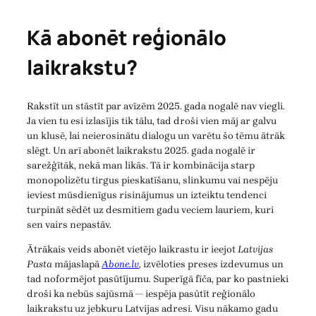
Kā abonēt reģionālo
laikrakstu?
Rakstīt un stāstīt par avīzēm 2025. gada nogalē nav viegli.
Ja vien tu esi izlasījis tik tālu, tad droši vien māj ar galvu
un klusē, lai neierosinātu dialogu un varētu šo tēmu ātrāk
slēgt. Un arī abonēt laikrakstu 2025. gada nogalē ir
sarežģītāk, nekā man likās. Tā ir kombinācija starp
monopolizētu tirgus pieskatīšanu, slinkumu vai nespēju
ieviest mūsdienīgus risinājumus un izteiktu tendenci
turpināt sēdēt uz desmitiem gadu veciem lauriem, kuri
sen vairs nepastāv.
Ātrākais veids abonēt vietējo laikrastu ir ieejot
Latvijas
Pasta
mājaslapā
Abone.lv
,
izvēloties preses izdevumus un
tad noformējot pasūtījumu. Superīgā fīča, par ko pastnieki
droši ka nebūs sajūsmā — iespēja pasūtīt reģionālo
laikrakstu uz jebkuru Latvijas adresi. Visu nākamo gadu