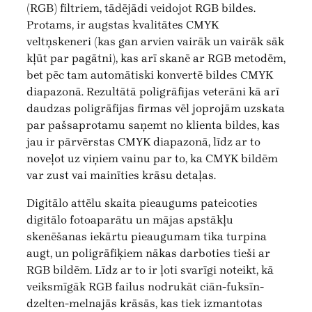
(RGB) filtriem, tādējādi veidojot RGB bildes.
Protams, ir augstas kvalitātes CMYK
veltņskeneri (kas gan arvien vairāk un vairāk sāk
kļūt par pagātni), kas arī skanē ar RGB metodēm,
bet pēc tam automātiski konvertē bildes CMYK
diapazonā. Rezultātā poligrāfijas veterāni kā arī
daudzas poligrāfijas firmas vēl joprojām uzskata
par pašsaprotamu saņemt no klienta bildes, kas
jau ir pārvērstas CMYK diapazonā, līdz ar to
noveļot uz viņiem vainu par to, ka CMYK bildēm
var zust vai mainīties krāsu detaļas.
Digitālo attēlu skaita pieaugums pateicoties
digitālo fotoaparātu un mājas apstākļu
skenēšanas iekārtu pieaugumam tika turpina
augt, un poligrāfiķiem nākas darboties tieši ar
RGB bildēm. Līdz ar to ir ļoti svarīgi noteikt, kā
veiksmīgāk RGB failus nodrukāt ciān-fuksīn-
dzelten-melnajās krāsās, kas tiek izmantotas