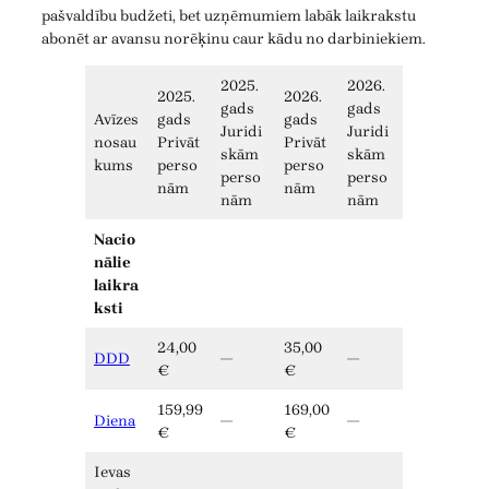
pašvaldību budžeti, bet uzņēmumiem labāk laikrakstu
abonēt ar avansu norēķinu caur kādu no darbiniekiem.
2025.
2026.
2025.
2026.
gads
gads
Avīzes
gads
gads
Juridi
Juridi
nosau
Privāt
Privāt
skām
skām
kums
perso
perso
perso
perso
nām
nām
nām
nām
Nacio
nālie
laikra
ksti
24,00
35,00
DDD
—
—
€
€
159,99
169,00
Diena
—
—
€
€
Ievas