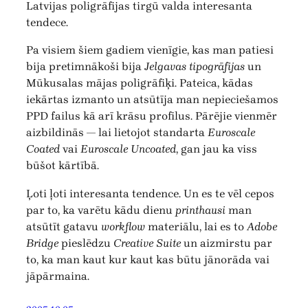
Latvijas poligrāfijas tirgū valda interesanta
tendece.
Pa visiem šiem gadiem vienīgie, kas man patiesi
bija pretimnākoši bija
Jelgavas tipogrāfijas
un
Mūkusalas mājas poligrāfiķi. Pateica, kādas
iekārtas izmanto un atsūtīja man nepieciešamos
PPD failus kā arī krāsu profilus. Pārējie vienmēr
aizbildinās — lai lietojot standarta
Euroscale
Coated
vai
Euroscale Uncoated
, gan jau ka viss
būšot kārtībā.
Ļoti ļoti interesanta tendence. Un es te vēl cepos
par to, ka varētu kādu dienu
printhausi
man
atsūtīt gatavu
workflow
materiālu, lai es to
Adobe
Bridge
pieslēdzu
Creative Suite
un aizmirstu par
to, ka man kaut kur kaut kas būtu jānorāda vai
jāpārmaina.