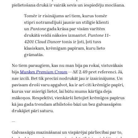
pielietošana drukā ir vairāk sevis un iespiedēju mocīšana.
Tomēr ir risinājums arī tiem, kurus tomēr
stipri notramdījuši jaunie un stilīgie klienti
un
Pantone
gada krāsa par visām varītēm
drukātā veidā nāksies izmantot.
Pantone 11-
4201 Cloud Dancer
tonis ir ļoti, ļoti tuvs
klasiskam, krēmīgam papīram, kuru lieto
grāmatās.
No tiem paraugiem, kas nu man bija pa rokai, vistuvākais
bija
Munken Premium Cream
— Δ
E
2.49 pret referenci. Jā,
nav izcili. Bet tik precīzi nodrukāt jau ir izaicinājums. Un
pavisam droši varu apgalvot, ka ir arī citi krēmīgie papīri,
kurus var mierīgi lietot, lai būtu mums kārtīga deja
mākoņos. Respektīvi, vienkārši lietojiet krēmīgos papīrus
kā jau gada trendam atbilstošo bāzi un bez galvassāpēm
drukājiet pāri saturu.
—
Galvassāpju mazināšanai un vispārējai pārliecībai par to,