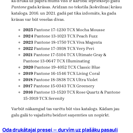
ka drukā uz papīra mums viss ir kārtībā: iepriekšējo gadu
Pantone
gada krāsas. Arīdzan no tekstila (kokvilnas) krāsu
kataloga. 2016. un 2021. gadā pat tika izdomāts, ka gada
krāsas var būt veselas divas.
2025
Pantone 17-1230 TCX Mocha Mousse
2024
Pantone 13-1023 TCX Peach Fuzz
2023
Pantone 18-1750 TCX Viva Magenta
2022
Pantone 17-3938 TCX Very Peri
2021
Pantone 17-5104 TCX Ultimate Gray &
Pantone 13-0647 TCX Illuminating
2020
Pantone 19-4052 TCX Classic Blue
2019
Pantone 16-1546 TCX Living Coral
2018
Pantone 18-3838 TCX Ultra Violet
2017
Pantone 15-0343 TCX Greenery
2016
Pantone 13-1520 TCX Rose Quartz & Pantone
15-3919 TCX Serenity
Varbūt nākamgad tas varētu būt viss katalogs. Kādam jau
galu galā to vajadzētu beidzot saņemties un nopirkt.
Oda drukātajai presei — durvīm uz plašāku pasauli