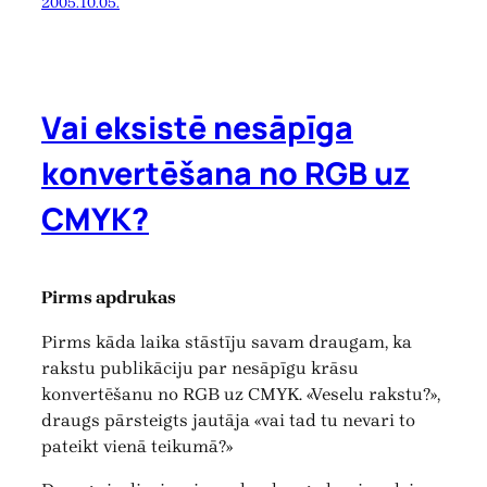
2005.10.05.
Vai eksistē nesāpīga
konvertēšana no RGB uz
CMYK?
Pirms apdrukas
Pirms kāda laika stāstīju savam draugam, ka
rakstu publikāciju par nesāpīgu krāsu
konvertēšanu no RGB uz CMYK. «Veselu rakstu?»,
draugs pārsteigts jautāja «vai tad tu nevari to
pateikt vienā teikumā?»