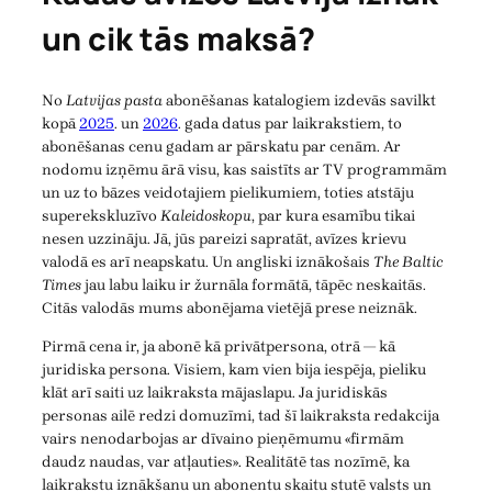
un cik tās maksā?
No
Latvijas pasta
abonēšanas katalogiem izdevās savilkt
kopā
2025
. un
2026
. gada datus par laikrakstiem, to
abonēšanas cenu gadam ar pārskatu par cenām. Ar
nodomu izņēmu ārā visu, kas saistīts ar TV programmām
un uz to bāzes veidotajiem pielikumiem, toties atstāju
superekskluzīvo
Kaleidoskopu
, par kura esamību tikai
nesen uzzināju. Jā, jūs pareizi sapratāt, avīzes krievu
valodā es arī neapskatu. Un angliski iznākošais
The Baltic
Times
jau labu laiku ir žurnāla formātā, tāpēc neskaitās.
Citās valodās mums abonējama vietējā prese neiznāk.
Pirmā cena ir, ja abonē kā privātpersona, otrā — kā
juridiska persona. Visiem, kam vien bija iespēja, pieliku
klāt arī saiti uz laikraksta mājaslapu. Ja juridiskās
personas ailē redzi domuzīmi, tad šī laikraksta redakcija
vairs nenodarbojas ar dīvaino pieņēmumu «firmām
daudz naudas, var atļauties». Realitātē tas nozīmē, ka
laikrakstu iznākšanu un abonentu skaitu stutē valsts un