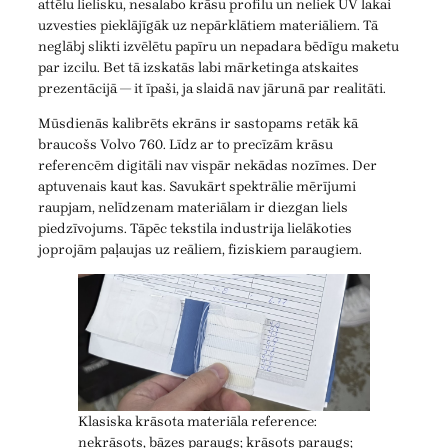
attēlu lielisku, nesalabo krāsu profilu un neliek UV lakai
uzvesties pieklājīgāk uz nepārklātiem materiāliem. Tā
neglābj slikti izvēlētu papīru un nepadara bēdīgu maketu
par izcilu. Bet tā izskatās labi mārketinga atskaites
prezentācijā — it īpaši, ja slaidā nav jārunā par realitāti.
Mūsdienās kalibrēts ekrāns ir sastopams retāk kā
braucošs Volvo 760. Līdz ar to precīzām krāsu
referencēm digitāli nav vispār nekādas nozīmes. Der
aptuvenais kaut kas. Savukārt spektrālie mērījumi
raupjam, nelīdzenam materiālam ir diezgan liels
piedzīvojums. Tāpēc tekstila industrija lielākoties
joprojām paļaujas uz reāliem, fiziskiem paraugiem.
Klasiska krāsota materiāla reference:
nekrāsots, bāzes paraugs; krāsots paraugs;