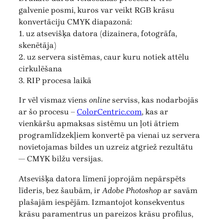
galvenie posmi, kuros var veikt RGB krāsu
konvertāciju CMYK diapazonā:
1. uz atsevišķa datora (dizainera, fotogrāfa,
skenētāja)
2. uz servera sistēmas, caur kuru notiek attēlu
cirkulēšana
3. RIP procesa laikā
Ir vēl vismaz viens
online
serviss, kas nodarbojās
ar šo procesu –
ColorCentric.com
, kas ar
vienkāršu apmaksas sistēmu un ļoti ātriem
programlīdzekļiem konvertē pa vienai uz servera
novietojamas bildes un uzreiz atgriež rezultātu
— CMYK bilžu versijas.
Atsevišķa datora līmenī joprojām nepārspēts
līderis, bez šaubām, ir
Adobe Photoshop
ar savām
plašajām iespējām. Izmantojot konsekventus
krāsu paramentrus un pareizos krāsu profilus,