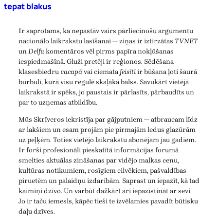
tepat blakus
Ir saprotams, ka nepastāv vairs pārliecinošu argumentu
nacionālo laikrakstu lasīšanai — ziņas ir iztirzātas
TVNET
un
Delfu
komentāros vēl pirms papīra nokļūšanas
iespiedmašīnā. Gluži pretēji ir reģionos. Sēdēšana
klasesbiedru
vacapā
vai ciemata
feisītī
ir būšana ļoti šaurā
burbulī, kurā visu regulē skaļākā balss. Savukārt vietējā
laikrakstā ir spēks, jo paustais ir pārlasīts, pārbaudīts un
par to uzņemas atbildību.
Mūs Skrīveros iekristīja par gājputniem — atbraucam līdz
ar lakšiem un esam projām pie pirmajām ledus glazūrām
uz peļķēm. Toties vietējo laikrakstu abonējam jau gadiem.
Ir forši profesionāli pieskatītā informācijas forumā
smelties aktuālas zināšanas par vidējo malkas cenu,
kultūras notikumiem, rosīgiem cilvēkiem, pašvaldības
piruetēm un palaidņu izdarībām. Saprast un iepazīt, kā tad
kaimiņi dzīvo. Un varbūt dažkārt arī iepazīstināt ar sevi.
Jo ir taču iemesls, kāpēc tieši te izvēlamies pavadīt būtisku
daļu dzīves.