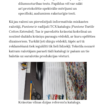
dilumnoturības tests. Papildus vēl var nākt
arī protokolētie spektrālie mērījumi un
specifiski, audumiem raksturīgie testi.
Kā jau raženi un pieredzējuši informatīvās miskastes
ražotāji,
Pantone
ir radījuši TCX katalogu
(Pantone Textile
Cotton Extended)
. Tas ir paredzēts krāsotai kokvilnai un
nozīmē dažādu krāsiņu paraugu vēdekli, ar kuru spēlēties
dizaineriem. Turklāt ļoti dārgu vēdekli, tāpēc arī tā
reklamēšanā tiek ieguldīti tik lieli līdzekļi. Tekstila nozarē
katram ražotājam parasti tādi katalogi ir pašam un tie
balstās uz saražotās produkcijas vēsturi.
Krāsotas vilnas dzijas referenču katalogs.