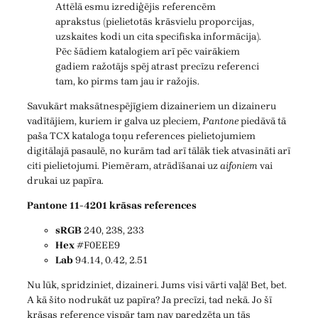
Attēlā esmu izrediģējis referencēm
aprakstus (pielietotās krāsvielu proporcijas,
uzskaites kodi un cita specifiska informācija).
Pēc šādiem katalogiem arī pēc vairākiem
gadiem ražotājs spēj atrast precīzu referenci
tam, ko pirms tam jau ir ražojis.
Savukārt maksātnespējīgiem dizaineriem un dizaineru
vadītājiem, kuriem ir galva uz pleciem,
Pantone
piedāvā tā
paša TCX kataloga toņu references pielietojumiem
digitālajā pasaulē, no kurām tad arī tālāk tiek atvasināti arī
citi pielietojumi. Piemēram, atrādīšanai uz
aifoniem
vai
drukai uz papīra.
Pantone 11-4201 krāsas references
sRGB
240, 238, 233
Hex
#F0EEE9
Lab
94.14, 0.42, 2.51
Nu lūk, spridziniet, dizaineri. Jums visi vārti vaļā! Bet, bet.
A kā šito nodrukāt uz papīra? Ja precīzi, tad nekā. Jo šī
krāsas reference vispār tam nav paredzēta un tās