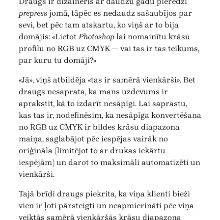
Draugs ir dizaineris ar daudzu gadu pieredzi
prepress
jomā, tāpēc es nedaudz sašaubījos par
sevi, bet pēc tam atskartu, ko viņš ar to bija
domājis: «Lietot
Photoshop
lai nomainītu krāsu
profilu no RGB uz CMYK — vai tas ir tas teikums,
par kuru tu domāji?»
«Jā», viņš atbildēja «tas ir samērā vienkārši». Bet
draugs nesaprata, ka mans uzdevums ir
aprakstīt, kā to izdarīt nesāpīgi. Lai saprastu,
kas tas ir, nodefinēsim, ka nesāpīga konvertēšana
no RGB uz CMYK ir bildes krāsu diapazona
maiņa, saglabājot pēc iespējas vairāk no
oriģināla (limitējot to ar drukas iekārtu
iespējām) un darot to maksimāli automatizēti un
vienkārši.
Tajā brīdi draugs piekrita, ka viņa klienti bieži
vien ir ļoti pārsteigti un neapmierināti pēc viņa
veiktās samērā vienkāršās krāsu diapazona