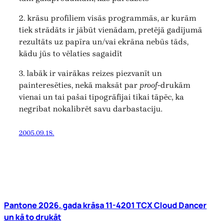
2. krāsu profiliem visās programmās, ar kurām
tiek strādāts ir jābūt vienādam, pretējā gadījumā
rezultāts uz papīra un/vai ekrāna nebūs tāds,
kādu jūs to vēlaties sagaidīt
3. labāk ir vairākas reizes piezvanīt un
painteresēties, nekā maksāt par
proof
-drukām
vienai un tai pašai tipogrāfijai tikai tāpēc, ka
negribat nokalibrēt savu darbastaciju.
2005.09.18.
Pantone 2026. gada krāsa 11-4201 TCX Cloud Dancer
un kā to drukāt