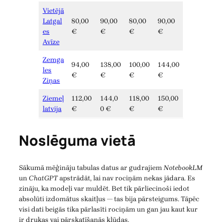
Vietējā
Latgal
80,00
90,00
80,00
90,00
es
€
€
€
€
Avīze
Zemga
94,00
138,00
100,00
144,00
les
€
€
€
€
Ziņas
Ziemeļ
112,00
144,0
118,00
150,00
latvija
€
0 €
€
€
Noslēguma vietā
Sākumā mēģināju tabulas datus ar gudrajiem
NotebookLM
un
ChatGPT
apstrādāt, lai nav rociņām nekas jādara. Es
zināju, ka modeļi var muldēt. Bet tik pārliecinoši iedot
absolūti izdomātus skaitļus — tas bija pārsteigums. Tāpēc
visi dati beigās tika pārlasīti rociņām un gan jau kaut kur
ir drukas vai pārskatīšanās kļūdas.