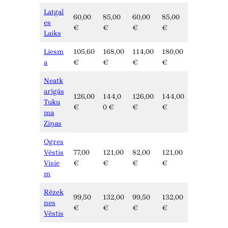
Latgal
60,00
85,00
60,00
85,00
es
€
€
€
€
Laiks
Liesm
105,60
168,00
114,00
180,00
a
€
€
€
€
Neatk
arīgās
126,00
144,0
126,00
144,00
Tuku
€
0 €
€
€
ma
Ziņas
Ogres
Vēstis
77,00
121,00
82,00
121,00
Visie
€
€
€
€
m
Rēzek
99,50
132,00
99,50
132,00
nes
€
€
€
€
Vēstis