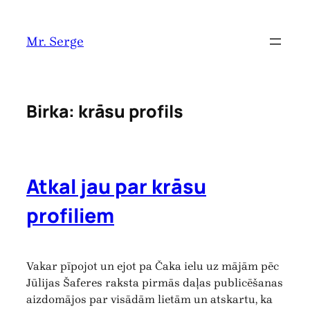
Pāriet
uz
Mr. Serge
saturu
Birka:
krāsu profils
Atkal jau par krāsu
profiliem
Vakar pīpojot un ejot pa Čaka ielu uz mājām pēc
Jūlijas Šaferes raksta pirmās daļas publicēšanas
aizdomājos par visādām lietām un atskartu, ka