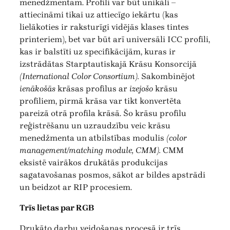
menedžmentam. Profili var būt unikāli –
attiecināmi tikai uz attiecīgo iekārtu (kas
lielākoties ir raksturīgi vidējās klases tintes
printeriem), bet var būt arī universāli ICC profili,
kas ir balstīti uz specifikācijām, kuras ir
izstrādātas Starptautiskajā Krāsu Konsorcijā
(International Color Consortium).
Sakombinējot
ienākošās
krāsas profilus ar
izejošo
krāsu
profiliem, pirmā krāsa var tikt konvertēta
pareizā otrā profila krāsā. Šo krāsu profilu
reģistrēšanu un uzraudzību veic krāsu
menedžmenta un atbilstības modulis
(color
management/matching module, CMM).
CMM
eksistē vairākos drukātās produkcijas
sagatavošanas posmos, sākot ar bildes apstrādi
un beidzot ar RIP procesiem.
Trīs lietas par RGB
Drukāto darbu veidošanas procesā ir trīs