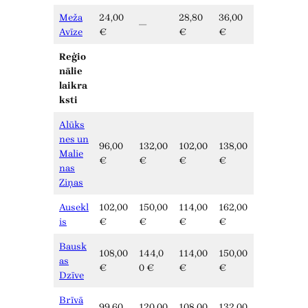
Meža
24,00
28,80
36,00
—
Avīze
€
€
€
Reģio
nālie
laikra
ksti
Alūks
nes un
96,00
132,00
102,00
138,00
Malie
€
€
€
€
nas
Ziņas
Ausekl
102,00
150,00
114,00
162,00
is
€
€
€
€
Bausk
108,00
144,0
114,00
150,00
as
€
0 €
€
€
Dzīve
Brīvā
99,60
120,00
108,00
132,00