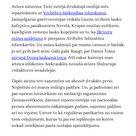
Avīzes satuvina. Tieši vietējā drukātajā medijā mēs
iepazināmies ar
Vecbebru biškopības tehnikumu
,
Jaunjelgavas gastronomijas veikalu
Lauva
, izciliem lauku
kafejnīcu pasākumiem Neretā, Krapes muižas svētkiem,
kaislīgiem zemeņu lauku kopējiem un to, ka
Skrīveru
mājas saldējums
ir pieejams
AirBaltic
lidmašīnu
ēdienkartēs. Un mūsu kaimiņš pie mums ciemos ir biežāk,
jo arī grib lasīt avīzi. Galu galā. Raugi, pat Dainis Īvāns
uzrunā Doma laukumā teica
: «Vēl vakar kaimiņš man
ieteica ielūkoties Aizkraukles novada avīzes
Staburags
redaktores ievadslejā».
Tāpēc aicinu tevi saņemties un abonēt drukāto presi.
Nopelnīsi no manis milzīgu paldies. Un, ja padomāsi arī
par saviem tuviniekiem un savlaicīgi sagatavoties
Ziemassvētkiem, dāvinot viņiem vietējās vai nacionālās
preses abonementu nākamajam gadam, saņemsi paldies
arī no viņiem. Uztver to kā regulāras pastkartes no visiem
tiem ceļojumiem, kurus tu jau esi ieplānojis un kuros
nekad neiekļausi pasta nodaļas apmeklējumu.