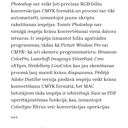
Photoshop
var veikt ļoti precīzas RGB bilžu
konversācijas CMYK formātā un procesi var tikt
automatizēti, izmantojot jaunu skriptu
rakstīšanas iespējas. Tomēr
Photoshop
nav
vienīgā iespēja krāsu konvertēšanai viena datora
ietvaros. Ir iespēja izmantot bilžu apstrādes
programmas, tādas kā
Picture Window Pro
vai
CMYK+
kā arī skeneru programmatūru:
Binuscan
ColorPro, LaserSoft Imaging’s SilverFast, Creo
oXYgen, Heidelberg LinoColor,
kas jau skenēšanas
procesā ļauj mainīt krāsu diapazonus. Pēdējā
Adobe Distiller
versija piedāvā iespēju veikt krāsu
konvertēšanu CMYK formātā, bet MAC
lietotājiem tāda iespēja ir iebūvētajā
Save as PDF
operētājsistēmas funkcijā, kas, izmantojot
ColorSync
filtrus veic konvertācijas operācijas.
***