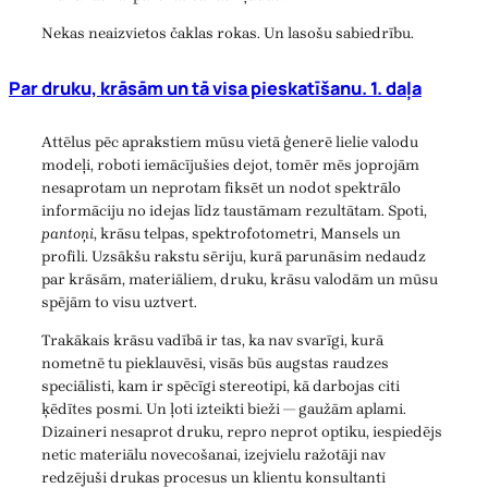
Nekas neaizvietos čaklas rokas. Un lasošu sabiedrību.
Par druku, krāsām un tā visa pieskatīšanu. 1. daļa
Attēlus pēc aprakstiem mūsu vietā ģenerē lielie valodu
modeļi, roboti iemācījušies dejot, tomēr mēs joprojām
nesaprotam un neprotam fiksēt un nodot spektrālo
informāciju no idejas līdz taustāmam rezultātam. Spoti,
pantoņi
, krāsu telpas, spektrofotometri, Mansels un
profili. Uzsākšu rakstu sēriju, kurā parunāsim nedaudz
par krāsām, materiāliem, druku, krāsu valodām un mūsu
spējām to visu uztvert.
Trakākais krāsu vadībā ir tas, ka nav svarīgi, kurā
nometnē tu pieklauvēsi, visās būs augstas raudzes
speciālisti, kam ir spēcīgi stereotipi, kā darbojas citi
ķēdītes posmi. Un ļoti izteikti bieži — gaužām aplami.
Dizaineri nesaprot druku, repro neprot optiku, iespiedējs
netic materiālu novecošanai, izejvielu ražotāji nav
redzējuši drukas procesus un klientu konsultanti