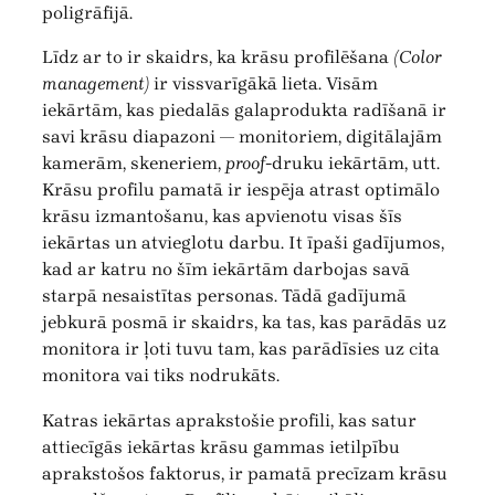
poligrāfijā.
Līdz ar to ir skaidrs, ka krāsu profilēšana
(Color
management)
ir vissvarīgākā lieta. Visām
iekārtām, kas piedalās galaprodukta radīšanā ir
savi krāsu diapazoni — monitoriem, digitālajām
kamerām, skeneriem,
proof-
druku iekārtām, utt.
Krāsu profilu pamatā ir iespēja atrast optimālo
krāsu izmantošanu, kas apvienotu visas šīs
iekārtas un atvieglotu darbu. It īpaši gadījumos,
kad ar katru no šīm iekārtām darbojas savā
starpā nesaistītas personas. Tādā gadījumā
jebkurā posmā ir skaidrs, ka tas, kas parādās uz
monitora ir ļoti tuvu tam, kas parādīsies uz cita
monitora vai tiks nodrukāts.
Katras iekārtas aprakstošie profili, kas satur
attiecīgās iekārtas krāsu gammas ietilpību
aprakstošos faktorus, ir pamatā precīzam krāsu