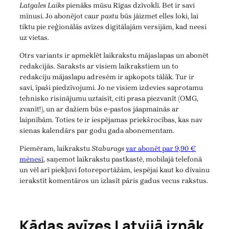
Latgales Laiks
pienāks mūsu Rīgas dzīvoklī. Bet ir savi
mīnusi. Jo abonējot caur
pastu
būs jāizmet elles loki, lai
tiktu pie reģionālās avīzes digitālajām versijām, kad neesi
uz vietas.
Otrs variants ir apmeklēt laikrakstu mājaslapas un abonēt
redakcijās. Saraksts ar visiem laikrakstiem un to
redakciju mājaslapu adresēm ir apkopots tālāk. Tur ir
savi, īpaši piedzīvojumi. Jo ne visiem izdevies saprotamu
tehnisko risinājumu uztaisīt, citi prasa piezvanīt (OMG,
zvanīt!), un ar dažiem būs e-pastos jāapmainās ar
laipnībām. Toties te ir iespējamas priekšrocības, kas nav
sienas kalendārs par godu gada abonementam.
Piemēram, laikrakstu
Staburags
var abonēt par 9,90 €
mēnesī
, saņemot laikrakstu pastkastē, mobilajā telefonā
un vēl arī piekļuvi fotoreportāžām, iespējai kaut ko dīvainu
ierakstīt komentāros un izlasīt pāris gadus vecus rakstus.
Kādas avīzes Latvijā iznāk