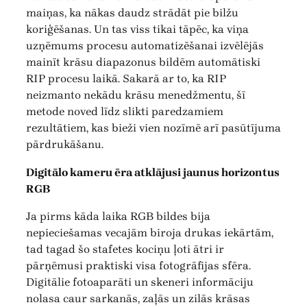
maiņas, ka nākas daudz strādāt pie bilžu
koriģēšanas. Un tas viss tikai tāpēc, ka viņa
uzņēmums procesu automatizēšanai izvēlējās
mainīt krāsu diapazonus bildēm automātiski
RIP procesu laikā. Sakarā ar to, ka RIP
neizmanto nekādu krāsu menedžmentu, šī
metode noved līdz slikti paredzamiem
rezultātiem, kas bieži vien nozīmē arī pasūtījuma
pārdrukāšanu.
Digitālo kameru ēra atklājusi jaunus horizontus
RGB
Ja pirms kāda laika RGB bildes bija
nepieciešamas vecajām biroja drukas iekārtām,
tad tagad šo stafetes kociņu ļoti ātri ir
pārņēmusi praktiski visa fotogrāfijas sfēra.
Digitālie fotoaparāti un skeneri informāciju
nolasa caur sarkanās, zaļās un zilās krāsas