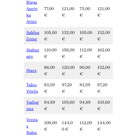
Rīgas
Apriņ
77,00
121,00
75,00
121,00
ķa
€
€
€
€
Avīze
Saldus
105,00
132,00
105,00
132,00
Zeme
€
€
€
€
Stabur
110,00
156,00
112,00
162,00
ags
€
€
€
€
86,00
120,00
90,00
132,00
Stars
€
€
€
€
Talsu
83,59
97,20
83,59
97,20
Vēstis
€
€
€
€
Vadug
94,89
103,60
94,89
103,60
uns
€
€
€
€
Venta
108,00
144,0
112,00
144,00
s
€
0 €
€
€
Balss