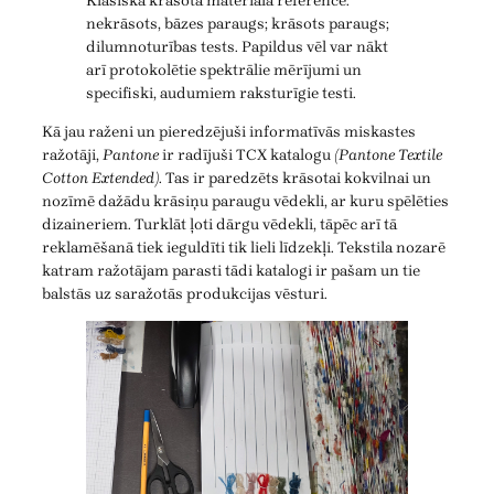
Klasiska krāsota materiāla reference:
nekrāsots, bāzes paraugs; krāsots paraugs;
dilumnoturības tests. Papildus vēl var nākt
arī protokolētie spektrālie mērījumi un
specifiski, audumiem raksturīgie testi.
Kā jau raženi un pieredzējuši informatīvās miskastes
ražotāji,
Pantone
ir radījuši TCX katalogu
(Pantone Textile
Cotton Extended)
. Tas ir paredzēts krāsotai kokvilnai un
nozīmē dažādu krāsiņu paraugu vēdekli, ar kuru spēlēties
dizaineriem. Turklāt ļoti dārgu vēdekli, tāpēc arī tā
reklamēšanā tiek ieguldīti tik lieli līdzekļi. Tekstila nozarē
katram ražotājam parasti tādi katalogi ir pašam un tie
balstās uz saražotās produkcijas vēsturi.