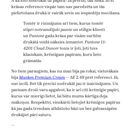
A kā šito nodrukāt uz papīra? Ja precīzi, tad nekā. Jo šī
krāsas reference vispār tam nav paredzēta un tās
pielietošana drukā ir vairāk sevis un iespiedēju mocīšana.
Tomēr ir risinājums arī tiem, kurus tomēr
stipri notramdījuši jaunie un stilīgie klienti
un
Pantone
gada krāsa par visām varītēm
drukātā veidā nāksies izmantot.
Pantone 11-
4201 Cloud Dancer
tonis ir ļoti, ļoti tuvs
klasiskam, krēmīgam papīram, kuru lieto
grāmatās.
No tiem paraugiem, kas nu man bija pa rokai, vistuvākais
bija
Munken Premium Cream
— Δ
E
2.49 pret referenci. Jā,
nav izcili. Bet tik precīzi nodrukāt jau ir izaicinājums. Un
pavisam droši varu apgalvot, ka ir arī citi krēmīgie papīri,
kurus var mierīgi lietot, lai būtu mums kārtīga deja
mākoņos. Respektīvi, vienkārši lietojiet krēmīgos papīrus
kā jau gada trendam atbilstošo bāzi un bez galvassāpēm
drukājiet pāri saturu.
—