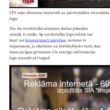
LTV ziņu dienesta materiāli ar pārstrādātu virsrakst
logu.
Tas, ka surdotulks aizņems dažus pikseļus
vairāk, ir nieks. Ap surdotulka logu sižetā var
kaut vai
bruņurupuči pāroties
, neviens to
nepamanīs, jo skatīsies uz žestikulējošo tanti, kas
taisa jocīgas grimases. Un svarīgo informāciju
logs aizsedz arī tagad.