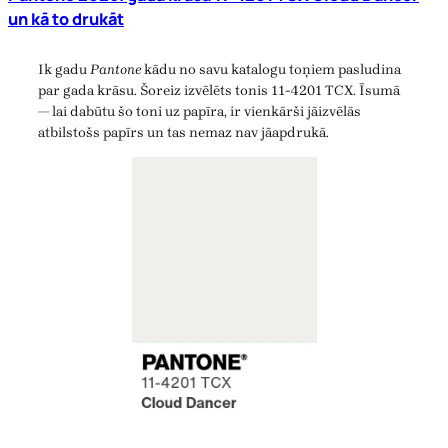
un kā to drukāt
Ik gadu
Pantone
kādu no savu katalogu toņiem pasludina
par gada krāsu. Šoreiz izvēlēts tonis 11-4201 TCX. Īsumā
— lai dabūtu šo toni uz papīra, ir vienkārši jāizvēlās
atbilstošs papīrs un tas nemaz nav jāapdrukā.