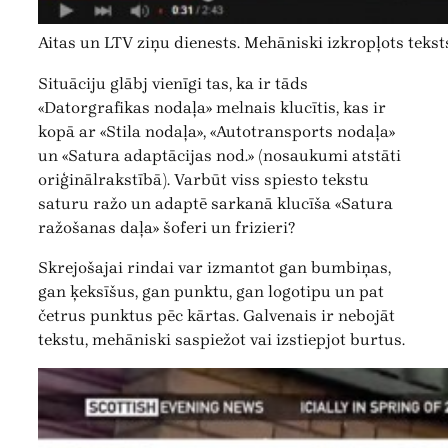
Aitas un LTV ziņu dienests. Mehāniski izkropļots tek
Situāciju glābj vienīgi tas, ka ir tāds
«Datorgrafikas nodaļa» melnais klucītis, kas ir
kopā ar «Stila nodaļa», «Autotransports nodaļa»
un «Satura adaptācijas nod.» (nosaukumi atstāti
oriģinālrakstībā). Varbūt viss spiesto tekstu
saturu ražo un adaptē sarkanā klucīša «Satura
ražošanas daļa» šoferi un frizieri?
Skrejošajai rindai var izmantot gan bumbiņas,
gan ķeksīšus, gan punktu, gan logotipu un pat
četrus punktus pēc kārtas. Galvenais ir nebojāt
tekstu, mehāniski saspiežot vai izstiepjot burtus.