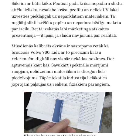
Sāksim ar būtiskāko.
Pantone
gada krāsa nepadara sliktu
attēlu lielisku, nesalabo krāsu profilu un neliek UV lakai
uzvesties pieklājīgāk uz nepārklātiem materiāliem. Tā
neglābj slikti izvēlētu papīru un nepadara bēdīgu maketu
par izcilu. Bet tā izskatās labi mārketinga atskaites
prezentācijā — it īpaši, ja slaidā nav jārunā par realitāti.
Mūsdienās kalibrēts ekrāns ir sastopams retāk kā
braucošs Volvo 760. Līdz ar to precīzām krāsu
referencēm digitāli nav vispār nekādas nozīmes. Der
aptuvenais kaut kas. Savukārt spektrālie mērījumi
raupjam, nelīdzenam materiālam ir diezgan liels
piedzīvojums. Tāpēc tekstila industrija lielākoties
joprojām paļaujas uz reāliem, fiziskiem paraugiem.