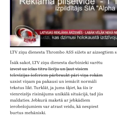
LTV ziņu dienesta Thrombo ASS sižets ar aizsegtiem s
Īsāk sakot, LTV ziņu dienesta darbinieki varētu
izvest uz ielas titru licēju un ļaut visiem
televīzijas šoferiem pārbraukt pāri viņa rokām
uzsist viņam pa pakausi un iemācīt normāli
tekstus likt. Turklāt, ja jums šķiet, ka šis ir
vienreizējs risinājums unikālā situācijā, tad jūs
maldaties. Jebkurā maketā ar jebkādiem
ierobežojumiem var atrast veidu, kā nespiest
burtus mehāniski.