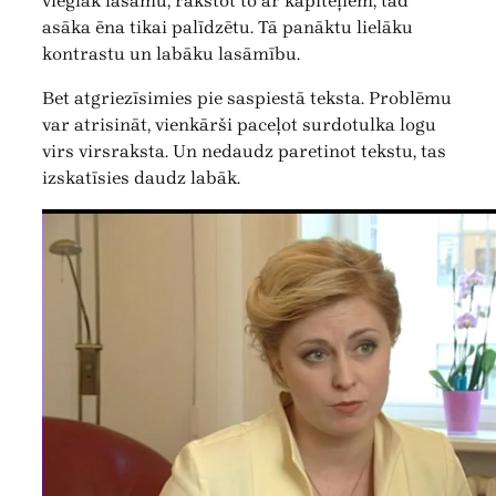
vieglāk lasāmu, rakstot to ar kapitēļiem, tad
asāka ēna tikai palīdzētu. Tā panāktu lielāku
kontrastu un labāku lasāmību.
Bet atgriezīsimies pie saspiestā teksta. Problēmu
var atrisināt, vienkārši paceļot surdotulka logu
virs virsraksta. Un nedaudz paretinot tekstu, tas
izskatīsies daudz labāk.