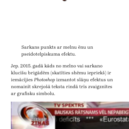
Sarkans punkts ar melnu ēnu un
pseidotelpiskuma efektu.
Jep. 2015. gadā kāds no melno vai sarkano
klucīšu brigādēm (skatīties shēmu iepriekš) ir
iemācījies
Photoshop
izmantot slāņu efektus un
nomainīt skrejošā teksta rindā trīs zvaigznītes
ar grafisku simbolu.