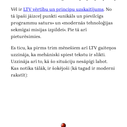
Vēl ir
LTV vērtību un principu uzskaitījums
. No
tā īpaši jāizceļ punkti «unikāls un pievilcīgs
programmu saturs» un «modernās tehnoloģijas
sekmīgai misijas izpildei». Pie tā arī
pieturēsimies.
Es ticu, ka pirms trim mēnešiem arī LTV gaiteņos
uzzināja, ka mehāniski spiest tekstu ir slikti.
Uzzināja arī to, kā šo situāciju nesāpīgi labot.
Kas notika tālāk, ir šokējoši (kā tagad ir moderni
rakstīt):