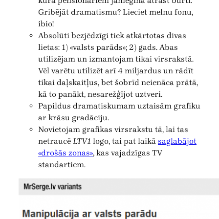
kura pensionāriem jāmēģina atrast burti.
Gribējāt dramatismu? Lieciet melnu fonu,
ibio!
Absolūti bezjēdzīgi tiek atkārtotas divas
lietas: 1) «valsts parāds»; 2) gads. Abas
utilizējam un izmantojam tikai virsrakstā.
Vēl varētu utilizēt arī 4 miljardus un rādīt
tikai daļskaitļus, bet šobrīd neienāca prātā,
kā to panākt, nesarežģījot uztveri.
Papildus dramatiskumam uztaisām grafiku
ar krāsu gradāciju.
Novietojam grafikas virsrakstu tā, lai tas
netraucē
LTV1
logo, tai pat laikā
saglabājot
«drošās zonas»
, kas vajadzīgas TV
standartiem.