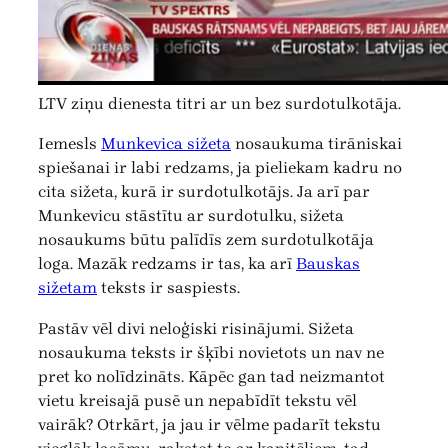
LTV ziņu dienesta titri ar un bez surdotulkotāja.
Iemesls
Munkevica sižeta
nosaukuma tirāniskai
spiešanai ir labi redzams, ja pieliekam kadru no
cita sižeta, kurā ir surdotulkotājs. Ja arī par
Munkevicu stāstītu ar surdotulku, sižeta
nosaukums būtu palīdīs zem surdotulkotāja
loga. Mazāk redzams ir tas, ka arī
Bauskas
sižetam
teksts ir saspiests.
Pastāv vēl divi neloģiski risinājumi. Sižeta
nosaukuma teksts ir šķībi novietots un nav ne
pret ko nolīdzināts. Kāpēc gan tad neizmantot
vietu kreisajā pusē un nepabīdīt tekstu vēl
vairāk? Otrkārt, ja jau ir vēlme padarīt tekstu