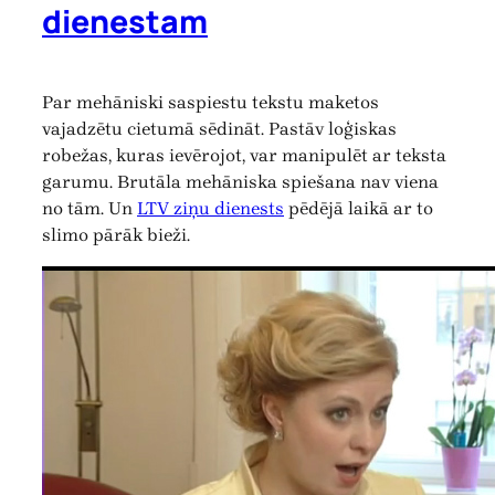
dienestam
Par mehāniski saspiestu tekstu maketos
vajadzētu cietumā sēdināt. Pastāv loģiskas
robežas, kuras ievērojot, var manipulēt ar teksta
garumu. Brutāla mehāniska spiešana nav viena
no tām. Un
LTV ziņu dienests
pēdējā laikā ar to
slimo pārāk bieži.