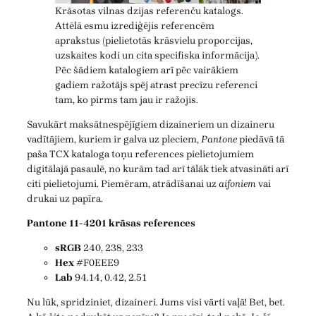
Krāsotas vilnas dzijas referenču katalogs.
Attēlā esmu izrediģējis referencēm
aprakstus (pielietotās krāsvielu proporcijas,
uzskaites kodi un cita specifiska informācija).
Pēc šādiem katalogiem arī pēc vairākiem
gadiem ražotājs spēj atrast precīzu referenci
tam, ko pirms tam jau ir ražojis.
Savukārt maksātnespējīgiem dizaineriem un dizaineru
vadītājiem, kuriem ir galva uz pleciem,
Pantone
piedāvā tā
paša TCX kataloga toņu references pielietojumiem
digitālajā pasaulē, no kurām tad arī tālāk tiek atvasināti arī
citi pielietojumi. Piemēram, atrādīšanai uz
aifoniem
vai
drukai uz papīra.
Pantone 11-4201 krāsas references
sRGB
240, 238, 233
Hex
#F0EEE9
Lab
94.14, 0.42, 2.51
Nu lūk, spridziniet, dizaineri. Jums visi vārti vaļā! Bet, bet.