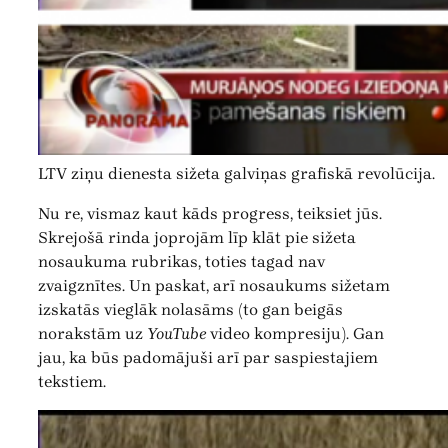
LTV ziņu dienesta sižeta galviņas grafiskā revolūcija.
Nu re, vismaz kaut kāds progress, teiksiet jūs.
Skrejošā rinda joprojām līp klāt pie sižeta
nosaukuma rubrikas, toties tagad nav
zvaigznītes. Un paskat, arī nosaukums sižetam
izskatās vieglāk nolasāms (to gan beigās
norakstām uz
YouTube
video kompresiju). Gan
jau, ka būs padomājuši arī par saspiestajiem
tekstiem.