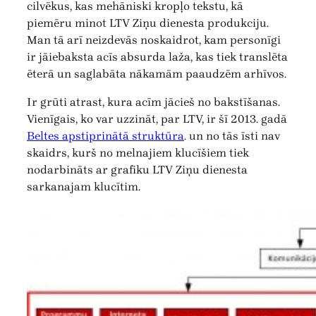
cilvēkus, kas mehāniski kropļo tekstu, kā
piemēru minot LTV Ziņu dienesta produkciju.
Man tā arī neizdevās noskaidrot, kam personīgi
ir jāiebaksta acīs absurda laža, kas tiek translēta
ēterā un saglabāta nākamām paaudzēm arhīvos.
Ir grūti atrast, kura acīm jācieš no bakstīšanas.
Vienīgais, ko var uzzināt, par LTV, ir šī 2013. gadā
Beltes apstiprinātā struktūra
. un no tās īsti nav
skaidrs, kurš no melnajiem klucīšiem tiek
nodarbināts ar grafiku LTV Ziņu dienesta
sarkanajam klucītim.