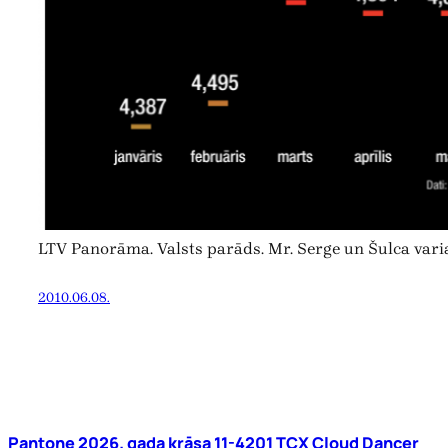
LTV Panorāma. Valsts parāds. Mr. Serge un Šulca vari
2010.06.08.
Pantone 2026. gada krāsa 11-4201 TCX Cloud Dancer