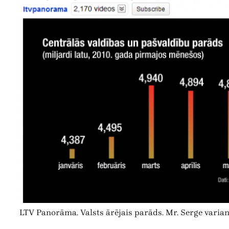
LTV Panorāma. Valsts ārējais parāds. Mr. Serge varian