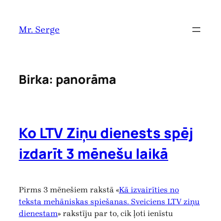
Pāriet
uz
Mr. Serge
saturu
Birka:
panorāma
Ko LTV Ziņu dienests spēj
izdarīt 3 mēnešu laikā
Pirms 3 mēnešiem rakstā «
Kā izvairīties no
teksta mehāniskas spiešanas. Sveiciens LTV ziņu
dienestam
» rakstīju par to, cik ļoti ienīstu