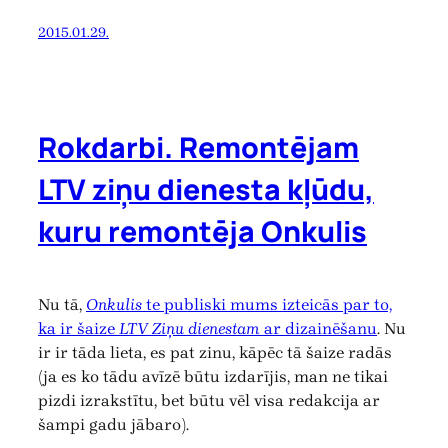
2015.01.29.
Rokdarbi. Remontējam
LTV ziņu dienesta kļūdu,
kuru remontēja Onkulis
Nu tā,
Onkulis
te publiski mums izteicās par to,
ka ir šaize
LTV Ziņu dienestam
ar dizainēšanu
. Nu
ir ir tāda lieta, es pat zinu, kāpēc tā šaize radās
(ja es ko tādu avīzē būtu izdarījis, man ne tikai
pizdi izrakstītu, bet būtu vēl visa redakcija ar
šampi gadu jābaro).