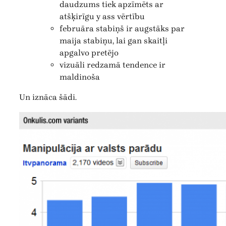
daudzums tiek apzīmēts ar
atšķirīgu y ass vērtību
februāra stabiņš ir augstāks par
maija stabiņu, lai gan skaitļi
apgalvo pretējo
vizuāli redzamā tendence ir
maldinoša
Un iznāca šādi.