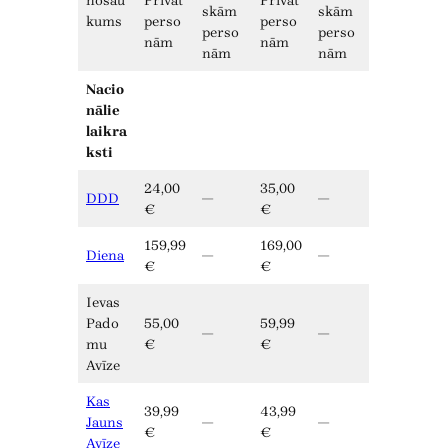
nosau
Privāt
Privāt
skām
skām
kums
perso
perso
perso
perso
nām
nām
nām
nām
Nacio
nālie
laikra
ksti
24,00
35,00
DDD
—
—
€
€
159,99
169,00
Diena
—
—
€
€
Ievas
Pado
55,00
59,99
—
—
mu
€
€
Avīze
Kas
39,99
43,99
Jauns
—
—
€
€
Avīze