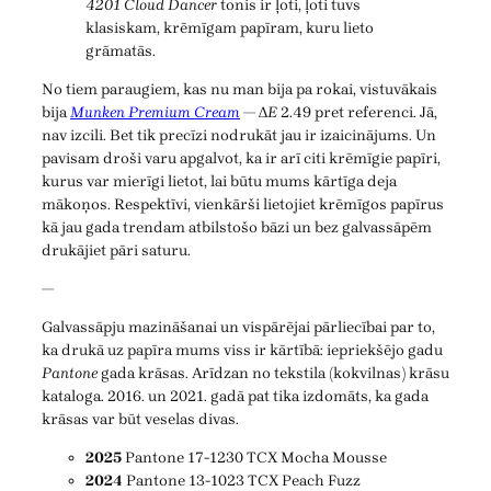
4201 Cloud Dancer
tonis ir ļoti, ļoti tuvs
klasiskam, krēmīgam papīram, kuru lieto
grāmatās.
No tiem paraugiem, kas nu man bija pa rokai, vistuvākais
bija
Munken Premium Cream
— Δ
E
2.49 pret referenci. Jā,
nav izcili. Bet tik precīzi nodrukāt jau ir izaicinājums. Un
pavisam droši varu apgalvot, ka ir arī citi krēmīgie papīri,
kurus var mierīgi lietot, lai būtu mums kārtīga deja
mākoņos. Respektīvi, vienkārši lietojiet krēmīgos papīrus
kā jau gada trendam atbilstošo bāzi un bez galvassāpēm
drukājiet pāri saturu.
—
Galvassāpju mazināšanai un vispārējai pārliecībai par to,
ka drukā uz papīra mums viss ir kārtībā: iepriekšējo gadu
Pantone
gada krāsas. Arīdzan no tekstila (kokvilnas) krāsu
kataloga. 2016. un 2021. gadā pat tika izdomāts, ka gada
krāsas var būt veselas divas.
2025
Pantone 17-1230 TCX Mocha Mousse
2024
Pantone 13-1023 TCX Peach Fuzz