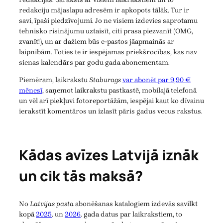
redakciju mājaslapu adresēm ir apkopots tālāk. Tur ir
savi, īpaši piedzīvojumi. Jo ne visiem izdevies saprotamu
tehnisko risinājumu uztaisīt, citi prasa piezvanīt (OMG,
zvanīt!), un ar dažiem būs e-pastos jāapmainās ar
laipnībām. Toties te ir iespējamas priekšrocības, kas nav
sienas kalendārs par godu gada abonementam.
Piemēram, laikrakstu
Staburags
var abonēt par 9,90 €
mēnesī
, saņemot laikrakstu pastkastē, mobilajā telefonā
un vēl arī piekļuvi fotoreportāžām, iespējai kaut ko dīvainu
ierakstīt komentāros un izlasīt pāris gadus vecus rakstus.
Kādas avīzes Latvijā iznāk
un cik tās maksā?
No
Latvijas pasta
abonēšanas katalogiem izdevās savilkt
kopā
2025
. un
2026
. gada datus par laikrakstiem, to