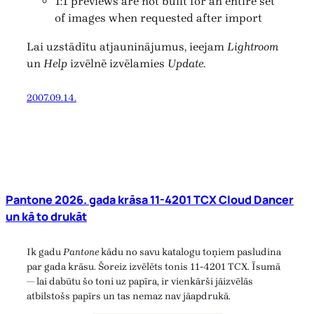
1:1 previews are not built for an entire set
of images when requested after import
Lai uzstādītu atjauninājumus, ieejam
Lightroom
un
Help
izvēlnē izvēlamies
Update
.
2007.09.14.
Pantone 2026. gada krāsa 11-4201 TCX Cloud Dancer
un kā to drukāt
Ik gadu
Pantone
kādu no savu katalogu toņiem pasludina
par gada krāsu. Šoreiz izvēlēts tonis 11-4201 TCX. Īsumā
— lai dabūtu šo toni uz papīra, ir vienkārši jāizvēlās
atbilstošs papīrs un tas nemaz nav jāapdrukā.