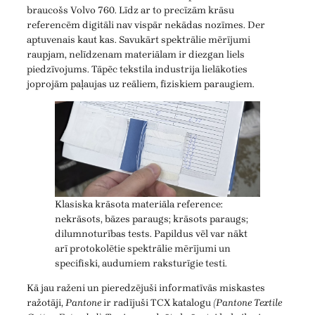
braucošs Volvo 760. Līdz ar to precīzām krāsu
referencēm digitāli nav vispār nekādas nozīmes. Der
aptuvenais kaut kas. Savukārt spektrālie mērījumi
raupjam, nelīdzenam materiālam ir diezgan liels
piedzīvojums. Tāpēc tekstila industrija lielākoties
joprojām paļaujas uz reāliem, fiziskiem paraugiem.
Klasiska krāsota materiāla reference:
nekrāsots, bāzes paraugs; krāsots paraugs;
dilumnoturības tests. Papildus vēl var nākt
arī protokolētie spektrālie mērījumi un
specifiski, audumiem raksturīgie testi.
Kā jau raženi un pieredzējuši informatīvās miskastes
ražotāji,
Pantone
ir radījuši TCX katalogu
(Pantone Textile