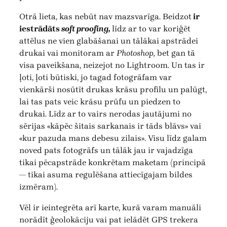
Otrā lieta, kas nebūt nav mazsvarīga. Beidzot
ir
iestrādāts
soft proofing,
līdz ar to var koriģēt
attēlus ne vien glabāšanai un tālākai apstrādei
drukai vai monitoram ar
Photoshop,
bet gan tā
visa paveikšana, neizejot no Lightroom. Un tas ir
ļoti, ļoti būtiski, jo tagad fotogrāfam var
vienkārši nosūtīt drukas krāsu profilu un palūgt,
lai tas pats veic krāsu prūfu un piedzen to
drukai. Līdz ar to vairs nerodas jautājumi no
sērijas «kāpēc šitais sarkanais ir tāds blāvs» vai
«kur pazuda mans debesu zilais». Visu līdz galam
noved pats fotogrāfs un tālāk jau ir vajadzīga
tikai pēcapstrāde konkrētam maketam (principā
— tikai asuma regulēšana attiecīgajam bildes
izmēram).
Vēl ir ieintegrēta arī karte, kurā varam manuāli
norādīt ģeolokāciju vai pat ielādēt GPS trekera