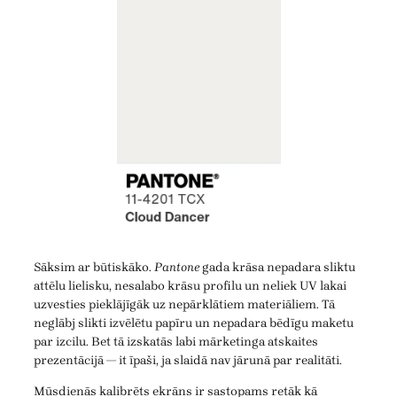
Sāksim ar būtiskāko.
Pantone
gada krāsa nepadara sliktu
attēlu lielisku, nesalabo krāsu profilu un neliek UV lakai
uzvesties pieklājīgāk uz nepārklātiem materiāliem. Tā
neglābj slikti izvēlētu papīru un nepadara bēdīgu maketu
par izcilu. Bet tā izskatās labi mārketinga atskaites
prezentācijā — it īpaši, ja slaidā nav jārunā par realitāti.
Mūsdienās kalibrēts ekrāns ir sastopams retāk kā