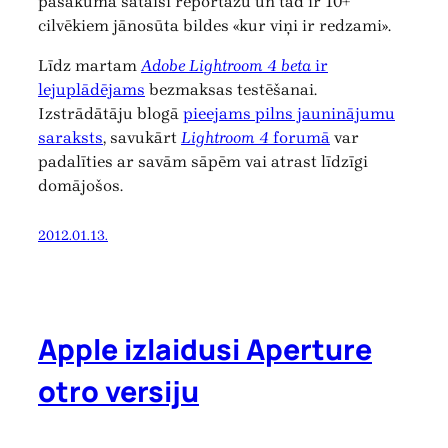
pasākuma sataisi reportāžu un tad ir 10+
cilvēkiem jānosūta bildes «kur viņi ir redzami».
Līdz martam
Adobe Lightroom 4 beta
ir
lejuplādējams
bezmaksas testēšanai.
Izstrādātāju blogā
pieejams pilns jauninājumu
saraksts
, savukārt
Lightroom 4
forumā
var
padalīties ar savām sāpēm vai atrast līdzīgi
domājošos.
2012.01.13.
Apple izlaidusi Aperture
otro versiju