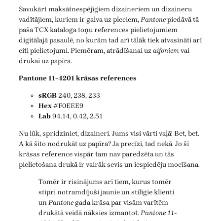
Savukārt maksātnespējīgiem dizaineriem un dizaineru
vadītājiem, kuriem ir galva uz pleciem,
Pantone
piedāvā tā
paša TCX kataloga toņu references pielietojumiem
digitālajā pasaulē, no kurām tad arī tālāk tiek atvasināti arī
citi pielietojumi. Piemēram, atrādīšanai uz
aifoniem
vai
drukai uz papīra.
Pantone 11-4201 krāsas references
sRGB
240, 238, 233
Hex
#F0EEE9
Lab
94.14, 0.42, 2.51
Nu lūk, spridziniet, dizaineri. Jums visi vārti vaļā! Bet, bet.
A kā šito nodrukāt uz papīra? Ja precīzi, tad nekā. Jo šī
krāsas reference vispār tam nav paredzēta un tās
pielietošana drukā ir vairāk sevis un iespiedēju mocīšana.
Tomēr ir risinājums arī tiem, kurus tomēr
stipri notramdījuši jaunie un stilīgie klienti
un
Pantone
gada krāsa par visām varītēm
drukātā veidā nāksies izmantot.
Pantone 11-