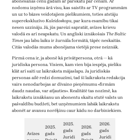
abonēšanas cenu gadam ar pārskatu par cenām. Ar
nodomu izņēmu ārā visu, kas saistīts ar TV programmām
un uz to bāzes veidotajiem pielikumiem, toties atstāju
superekskluzīvo
Kaleidoskopu
, par kura esamību tikai
nesen uzzināju. Jā, jūs pareizi sapratāt, avīzes krievu
valodā es arī neapskatu. Un angliski iznākošais
The Baltic
Times
jau labu laiku ir žurnāla formātā, tāpēc neskaitās.
Citās valodās mums abonējama vietējā prese neiznāk.
Pirmā cena ir, ja abonē kā privātpersona, otrā — kā
juridiska persona. Visiem, kam vien bija iespēja, pieliku
klāt arī saiti uz laikraksta mājaslapu. Ja juridiskās
personas ailē redzi domuzīmi, tad šī laikraksta redakcija
vairs nenodarbojas ar dīvaino pieņēmumu «firmām
daudz naudas, var atļauties». Realitātē tas nozīmē, ka
laikrakstu iznākšanu un abonentu skaitu stutē valsts un
pašvaldību budžeti, bet uzņēmumiem labāk laikrakstu
abonēt ar avansu norēķinu caur kādu no darbiniekiem.
2025.
2026.
2025.
2026.
gads
gads
Avīzes
gads
gads
Juridi
Juridi