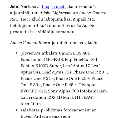
John Nack
savā
blogā raksta
, ka ir iznākuši
atjauninājumi
Adobe Lightroom
un
Adobe Camera
Raw
. Tie ir kļūdu labojumi, kas, it īpaši
Mac
lietotājiem ir likuši dusmoties uz šo
Adobe
produktu izstrādātāju komandu.
Adobe Camera Raw
atjauninājumu sarakstā:
pievienots atbalsts Canon EOS 40D,
Panasonic DMC-FZ18, Fuji FinePix IS-1,
Pentax K100D Super, Leaf Aptus 17, Leaf
Aptus 54s, Leaf Aptus 75s, Phase One P 20 +,
Phase One P 21 +, Phase One P 25 +, Phase
One P 30 +, Phase One P 45 +, Olympus
EVOLT E-510, Sony Alpha 700 fotokamerām
kā arī Canon EOS 1D Mark III sRAW
formātam
salabotas problēmas fotokamerām ar
Bayer Pattern sensoriem