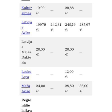
Kultūr
19,99
29,88
—
—
zīmes
€
€
Latvija
199,79
242,31
249,79
285,67
s
€
€
€
€
Avīze
Latvija
s
20,00
20,00
Mājas
—
—
€
€
Dakte
ris
Lauku
12,00
—
—
—
Lapa
€
Meža
24,00
28,80
36,00
—
Avīze
€
€
€
Reģio
nālie
laikra