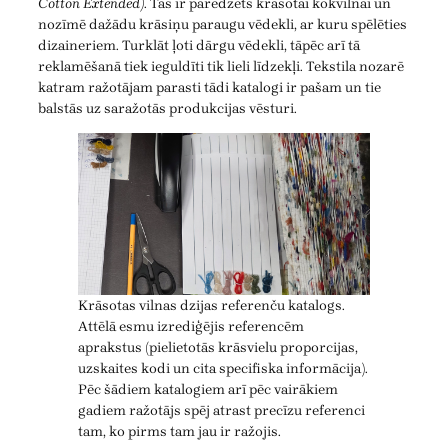
Cotton Extended)
. Tas ir paredzēts krāsotai kokvilnai un
nozīmē dažādu krāsiņu paraugu vēdekli, ar kuru spēlēties
dizaineriem. Turklāt ļoti dārgu vēdekli, tāpēc arī tā
reklamēšanā tiek ieguldīti tik lieli līdzekļi. Tekstila nozarē
katram ražotājam parasti tādi katalogi ir pašam un tie
balstās uz saražotās produkcijas vēsturi.
Krāsotas vilnas dzijas referenču katalogs.
Attēlā esmu izrediģējis referencēm
aprakstus (pielietotās krāsvielu proporcijas,
uzskaites kodi un cita specifiska informācija).
Pēc šādiem katalogiem arī pēc vairākiem
gadiem ražotājs spēj atrast precīzu referenci
tam, ko pirms tam jau ir ražojis.