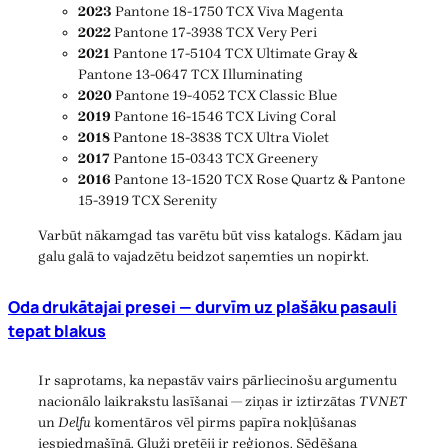
2023
Pantone 18-1750 TCX Viva Magenta
2022
Pantone 17-3938 TCX Very Peri
2021
Pantone 17-5104 TCX Ultimate Gray &
Pantone 13-0647 TCX Illuminating
2020
Pantone 19-4052 TCX Classic Blue
2019
Pantone 16-1546 TCX Living Coral
2018
Pantone 18-3838 TCX Ultra Violet
2017
Pantone 15-0343 TCX Greenery
2016
Pantone 13-1520 TCX Rose Quartz & Pantone
15-3919 TCX Serenity
Varbūt nākamgad tas varētu būt viss katalogs. Kādam jau
galu galā to vajadzētu beidzot saņemties un nopirkt.
Oda drukātajai presei — durvīm uz plašāku pasauli
tepat blakus
Ir saprotams, ka nepastāv vairs pārliecinošu argumentu
nacionālo laikrakstu lasīšanai — ziņas ir iztirzātas
TVNET
un
Delfu
komentāros vēl pirms papīra nokļūšanas
iespiedmašīnā. Gluži pretēji ir reģionos. Sēdēšana