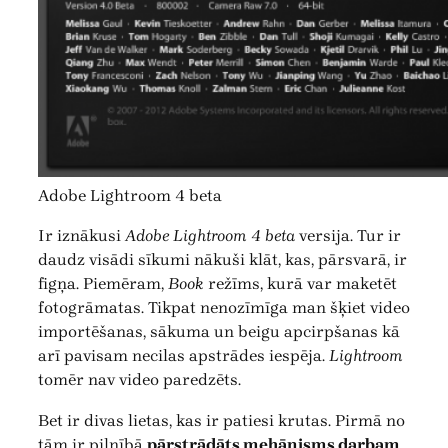
Adobe Lightroom 4 beta
Ir iznākusi
Adobe Lightroom 4 beta
versija. Tur ir
daudz visādi sīkumi nākuši klāt, kas, pārsvarā, ir
figņa. Piemēram,
Book
režīms, kurā var maketēt
fotogrāmatas. Tikpat nenozīmīga man šķiet video
importēšanas, sākuma un beigu apcirpšanas kā
arī pavisam necilas apstrādes iespēja.
Lightroom
tomēr nav video paredzēts.
Bet ir divas lietas, kas ir patiesi krutas. Pirmā no
tām ir pilnībā
pārstrādāts mehānisms darbam