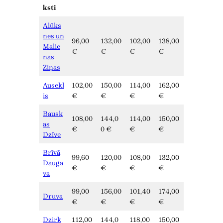
ksti
Alūks
nes un
96,00
132,00
102,00
138,00
Malie
€
€
€
€
nas
Ziņas
Ausekl
102,00
150,00
114,00
162,00
is
€
€
€
€
Bausk
108,00
144,0
114,00
150,00
as
€
0 €
€
€
Dzīve
Brīvā
99,60
120,00
108,00
132,00
Dauga
€
€
€
€
va
99,00
156,00
101,40
174,00
Druva
€
€
€
€
Dzirk
112,00
144,0
118,00
150,00