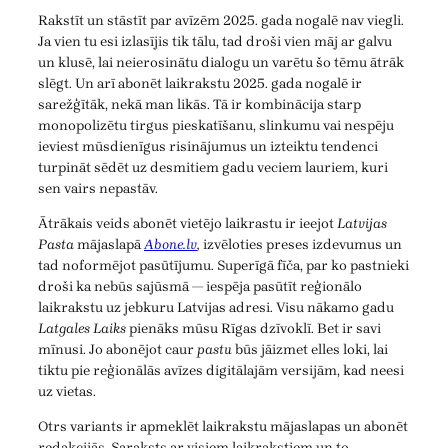
Rakstīt un stāstīt par avīzēm 2025. gada nogalē nav viegli.
Ja vien tu esi izlasījis tik tālu, tad droši vien māj ar galvu
un klusē, lai neierosinātu dialogu un varētu šo tēmu ātrāk
slēgt. Un arī abonēt laikrakstu 2025. gada nogalē ir
sarežģītāk, nekā man likās. Tā ir kombinācija starp
monopolizētu tirgus pieskatīšanu, slinkumu vai nespēju
ieviest mūsdienīgus risinājumus un izteiktu tendenci
turpināt sēdēt uz desmitiem gadu veciem lauriem, kuri
sen vairs nepastāv.
Ātrākais veids abonēt vietējo laikrastu ir ieejot
Latvijas
Pasta
mājaslapā
Abone.lv
,
izvēloties preses izdevumus un
tad noformējot pasūtījumu. Superīgā fīča, par ko pastnieki
droši ka nebūs sajūsmā — iespēja pasūtīt reģionālo
laikrakstu uz jebkuru Latvijas adresi. Visu nākamo gadu
Latgales Laiks
pienāks mūsu Rīgas dzīvoklī. Bet ir savi
mīnusi. Jo abonējot caur
pastu
būs jāizmet elles loki, lai
tiktu pie reģionālās avīzes digitālajām versijām, kad neesi
uz vietas.
Otrs variants ir apmeklēt laikrakstu mājaslapas un abonēt
redakcijās. Saraksts ar visiem laikrakstiem un to