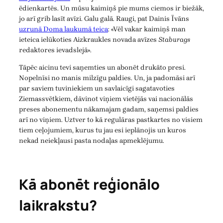
ēdienkartēs. Un mūsu kaimiņš pie mums ciemos ir biežāk,
jo arī grib lasīt avīzi. Galu galā. Raugi, pat Dainis Īvāns
uzrunā Doma laukumā teica
: «Vēl vakar kaimiņš man
ieteica ielūkoties Aizkraukles novada avīzes
Staburags
redaktores ievadslejā».
Tāpēc aicinu tevi saņemties un abonēt drukāto presi.
Nopelnīsi no manis milzīgu paldies. Un, ja padomāsi arī
par saviem tuviniekiem un savlaicīgi sagatavoties
Ziemassvētkiem, dāvinot viņiem vietējās vai nacionālās
preses abonementu nākamajam gadam, saņemsi paldies
arī no viņiem. Uztver to kā regulāras pastkartes no visiem
tiem ceļojumiem, kurus tu jau esi ieplānojis un kuros
nekad neiekļausi pasta nodaļas apmeklējumu.
Kā abonēt reģionālo
laikrakstu?