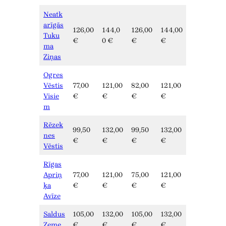
Neatk
arīgās
126,00
144,0
126,00
144,00
Tuku
€
0 €
€
€
ma
Ziņas
Ogres
Vēstis
77,00
121,00
82,00
121,00
Visie
€
€
€
€
m
Rēzek
99,50
132,00
99,50
132,00
nes
€
€
€
€
Vēstis
Rīgas
Apriņ
77,00
121,00
75,00
121,00
ķa
€
€
€
€
Avīze
Saldus
105,00
132,00
105,00
132,00
Zeme
€
€
€
€