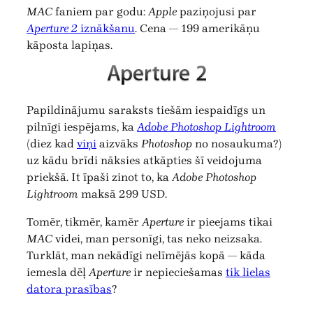
MAC
faniem par godu:
Apple
paziņojusi par
Aperture 2
iznākšanu
. Cena — 199 amerikāņu
kāposta lapiņas.
Papildinājumu saraksts tiešām iespaidīgs un
pilnīgi iespējams, ka
Adobe Photoshop Lightroom
(diez kad
viņi
aizvāks
Photoshop
no nosaukuma?)
uz kādu brīdi nāksies atkāpties šī veidojuma
priekšā. It īpaši zinot to, ka
Adobe Photoshop
Lightroom
maksā 299 USD.
Tomēr, tikmēr, kamēr
Aperture
ir pieejams tikai
MAC
videi, man personīgi, tas neko neizsaka.
Turklāt, man nekādīgi nelīmējās kopā — kāda
iemesla dēļ
Aperture
ir nepieciešamas
tik lielas
datora prasības
?