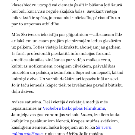
klasesbiedru
vacapā
vai ciemata
feisītī
ir būšana ļoti šaurā
burbulī, kurā visu regulē skaļākā balss. Savukārt vietējā
laikrakstā ir spēks, jo paustais ir pārlasīts, pārbaudīts un
par to uzņemas atbildību.
Mūs Skrīveros iekristīja par gājputniem — atbraucam līdz
ar lakšiem un esam projām pie pirmajām ledus glazūrām
uz peļķēm. Toties vietējo laikrakstu abonējam jau gadiem.
Ir forši profesionāli pieskatītā informācijas forumā
smelties aktuālas zināšanas par vidējo malkas cenu,
kultūras notikumiem, rosīgiem cilvēkiem, pašvaldības
piruetēm un palaidņu izdarībām. Saprast un iepazīt, kā tad
kaimiņi dzīvo. Un varbūt dažkārt arī iepazīstināt ar sevi.
Jo ir taču iemesls, kāpēc tieši te izvēlamies pavadīt būtisku
daļu dzīves.
Avīzes satuvina. Tieši vietējā drukātajā medijā mēs
iepazināmies ar
Vecbebru biškopības tehnikumu
,
Jaunjelgavas gastronomijas veikalu
Lauva
, izciliem lauku
kafejnīcu pasākumiem Neretā, Krapes muižas svētkiem,
kaislīgiem zemeņu lauku kopējiem un to, ka
Skrīveru
mājas saldējums
ir pieejams
AirBaltic
lidmašīnu