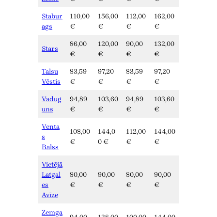
Stabur
110,00
156,00
112,00
162,00
ags
€
€
€
€
86,00
120,00
90,00
132,00
Stars
€
€
€
€
Talsu
83,59
97,20
83,59
97,20
Vēstis
€
€
€
€
Vadug
94,89
103,60
94,89
103,60
uns
€
€
€
€
Venta
108,00
144,0
112,00
144,00
s
€
0 €
€
€
Balss
Vietējā
Latgal
80,00
90,00
80,00
90,00
es
€
€
€
€
Avīze
Zemga